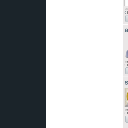
In
0
M
a
In
0
M
s
In
0
M