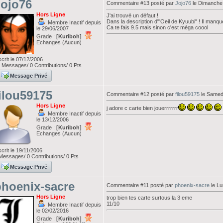
Jojo76
Commentaire #13 posté par
Jojo76
le Dimanche
Hors Ligne
J'ai trouvé un défaut !
Dans la description d"'Oeil de Kyuubi" ! Il manqu
Membre Inactif depuis
Ca te fais 9.5 mais sinon c'est méga coool
le 29/06/2007
Grade :
[Kuriboh]
Echanges (Aucun)
scrit le 07/12/2006
Messages/ 0 Contributions/ 0 Pts
Message Privé
ilou59175
Commentaire #12 posté par
filou59175
le Samed
Hors Ligne
j adore c carte bien jouerrrrrrr
Membre Inactif depuis
le 13/12/2006
Grade :
[Kuriboh]
Echanges (Aucun)
scrit le 19/11/2006
essages/ 0 Contributions/ 0 Pts
Message Privé
hoenix-sacre
Commentaire #11 posté par
phoenix-sacre
le Lu
Hors Ligne
trop bien tes carte surtous la 3 eme
11/10
Membre Inactif depuis
le 02/02/2016
Grade :
[Kuriboh]