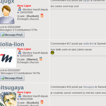
ujugx
Commentaire #18 posté par
jujugx
le Dimanche 
Hors Ligne
tes cartes sont trop cool
Membre Inactif depuis
le 19/03/2008
Grade :
[Kuriboh]
Echanges (Aucun)
scrit le 03/02/2008
essages/ 0 Contributions/ 0 Pts
Message Privé
iolia-lion
Commentaire #17 posté par
aiolia-lion
le Samedi
Hors Ligne
tres belle carte en plus j'aime naruto
Membre Inactif depuis
le 31/01/2026
Grade :
[Warrior]
Echanges (Aucun)
scrit le 03/10/2007
Messages/ 0 Contributions/ 34 Pts
Message Privé
itsugaya
Commentaire #16 posté par
hitsugaya
le Samedi
Hors Ligne
je voudrais savoir comment tu met les carte en
Membre Inactif depuis
le 08/02/2008
Grade :
[Kuriboh]
Echanges (Aucun)