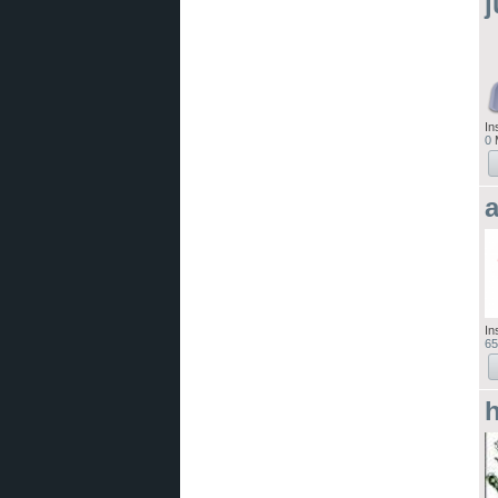
j
In
0
M
a
In
65
h