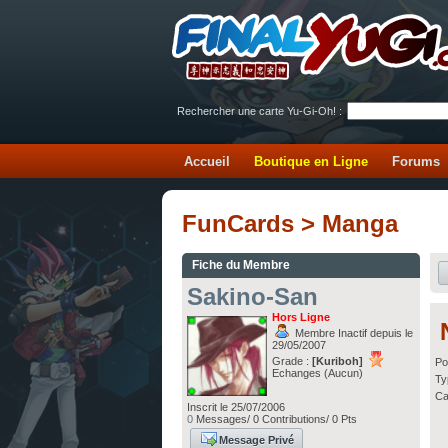
Rechercher une carte Yu-Gi-Oh! :
Accueil
Boutique en Ligne
Forums
FunCards > Manga
Fiche du Membre
Sakino-San
Hors Ligne
Membre Inactif depuis le
29/05/2007
Grade :
[Kuriboh]
Po
Echanges (Aucun)
Ty
Ca
Inscrit le 25/07/2006
0
Messages/ 0 Contributions/ 0 Pts
Message Privé