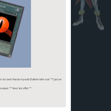
r la carte Naruto kyuubi [l'ultime bien suir ^^] qui se
voquer ^^ lisez les effet ^^