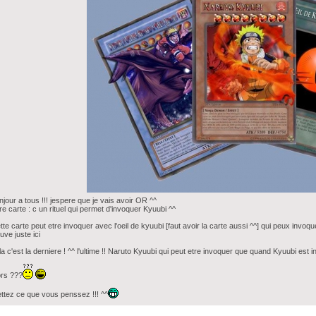
njour a tous !!! jespere que je vais avoir OR ^^
re carte : c un rituel qui permet d'invoquer Kyuubi ^^
tte carte peut etre invoquer avec l'oeil de kyuubi [faut avoir la carte aussi ^^] qui peux invoque
uve juste ici
 la c'est la derniere ! ^^ l'ultime !! Naruto Kyuubi qui peut etre invoquer que quand Kyuubi est in
ors ???
ttez ce que vous penssez !!! ^^