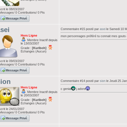
scrit le 08/03/2007
essages/ 0 Contributions/ 0 Pts
Message Privé
sei
Commentaire #15 posté par
asei
le Samedi 10 M
Hors Ligne
mon personnages préféré tu connait mes gouts o
Membre Inactif depuis
le 13/03/2007
Grade :
[Kuriboh]
Echanges (Aucun)
scrit le 09/03/2007
essages/ 0 Contributions/ 0 Pts
Message Privé
ion
Commentaire #14 posté par
sion
le Jeudi 25 Jan
Hors Ligne
c genial
j adore
Membre Inactif depuis
le 20/03/2007
Grade :
[Kuriboh]
Echanges (Aucun)
scrit le 24/01/2007
essages/ 0 Contributions/ 0 Pts
Message Privé