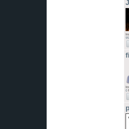
In
95
f
In
0
M
p