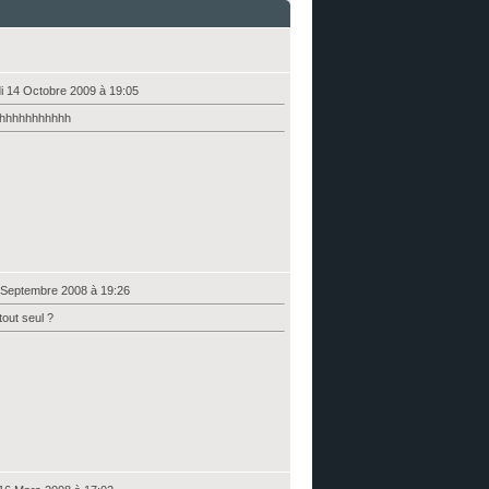
i 14 Octobre 2009 à 19:05
hhhhhhhhhhhhh
 Septembre 2008 à 19:26
tout seul ?