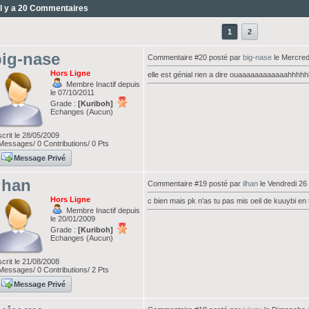
Il y a 20 Commentaires
1
2
ig-nase
Commentaire #20 posté par
big-nase
le Mercred
Hors Ligne
elle est génial rien a dire ouaaaaaaaaaaaahhh
Membre Inactif depuis
le 07/10/2011
Grade :
[Kuriboh]
Echanges (Aucun)
scrit le 28/05/2009
essages/ 0 Contributions/ 0 Pts
Message Privé
lhan
Commentaire #19 posté par
ilhan
le Vendredi 26
Hors Ligne
c bien mais pk n'as tu pas mis oeil de kuuybi en 
Membre Inactif depuis
le 20/01/2009
Grade :
[Kuriboh]
Echanges (Aucun)
scrit le 21/08/2008
essages/ 0 Contributions/ 2 Pts
Message Privé