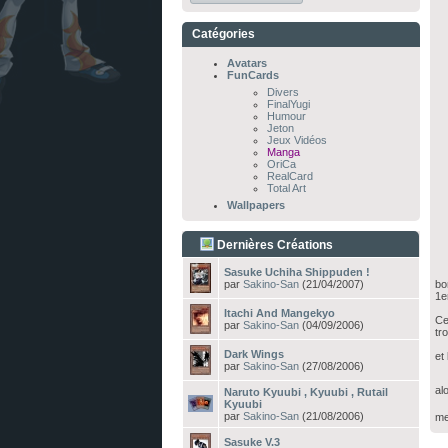
Catégories
Avatars
FunCards
Divers
FinalYugi
Humour
Jeton
Jeux Vidéos
Manga
OriCa
RealCard
Total Art
Wallpapers
Dernières Créations
Sasuke Uchiha Shippuden !
par
Sakino-San
(21/04/2007)
bo
1e
Itachi And Mangekyo
Ce
par
Sakino-San
(04/09/2006)
tro
Dark Wings
et
par
Sakino-San
(27/08/2006)
al
Naruto Kyuubi , Kyuubi , Rutail
Kyuubi
par
Sakino-San
(21/08/2006)
me
Sasuke V.3