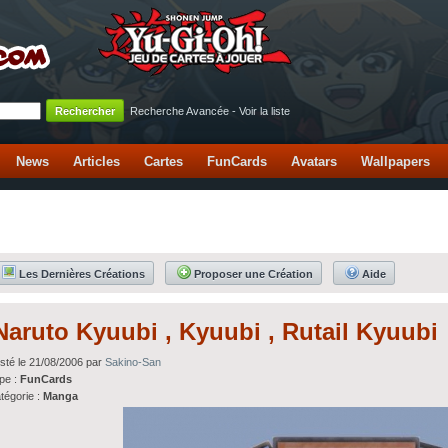
Recherche Avancée
-
Voir la liste
News
Articles
Cartes
FunCards
Avatars
Wallpapers
Les Dernières Créations
Proposer une Création
Aide
Naruto Kyuubi , Kyuubi , Rutail Kyuubi
sté le 21/08/2006 par
Sakino-San
pe :
FunCards
tégorie :
Manga