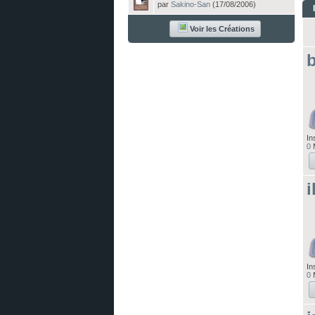
par
Sakino-San
(17/08/2006)
Voir les Créations
b
In
0
M
i
In
0
M