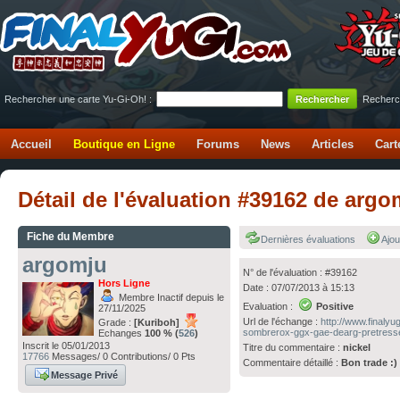
Rechercher une carte Yu-Gi-Oh! :
Recherc
Accueil
Boutique en Ligne
Forums
News
Articles
Cart
Détail de l'évaluation #39162 de arg
Fiche du Membre
Dernières évaluations
Ajou
argomju
N° de l'évaluation : #39162
Hors Ligne
Date : 07/07/2013 à 15:13
Membre Inactif depuis le
Evaluation :
Positive
27/11/2025
Url de l'échange :
http://www.finaly
Grade :
[Kuriboh]
sombrerox-ggx-gae-dearg-pretress
Echanges
100 % (
526
)
Inscrit le 05/01/2013
Titre du commentaire :
nickel
17766
Messages/ 0 Contributions/ 0 Pts
Commentaire détaillé :
Bon trade :)
Message Privé