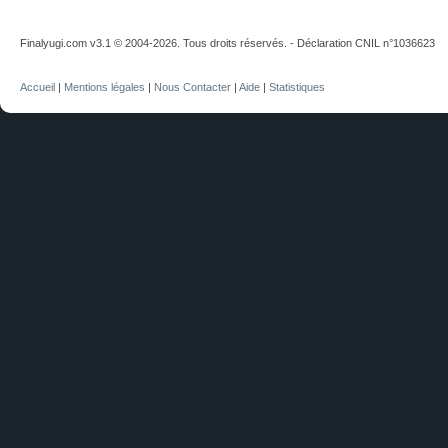
Finalyugi.com v3.1 © 2004-2026. Tous droits réservés. - Déclaration CNIL n°1036623
Accueil
|
Mentions légales
|
Nous Contacter
|
Aide
|
Statistiques