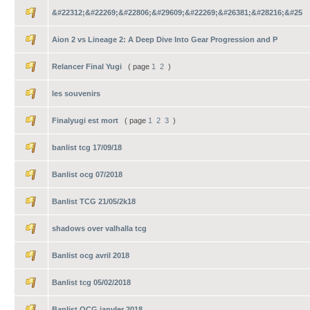
&#22312;&#22269;&#22806;&#29609;&#22269;&#26381;&#28216;&#25
Aion 2 vs Lineage 2: A Deep Dive Into Gear Progression and P
Relancer Final Yugi
( page
1
2
)
les souvenirs
Finalyugi est mort
( page
1
2
3
)
banlist tcg 17/09/18
Banlist ocg 07/2018
Banlist TCG 21/05/2k18
shadows over valhalla tcg
Banlist ocg avril 2018
Banlist tcg 05/02/2018
Banlist OCG janvIer 2018