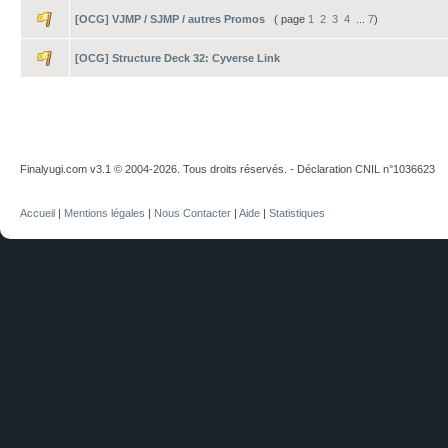
[OCG] VJMP / SJMP / autres Promos
( page
1
2
3
4
...
7
)
[OCG] Structure Deck 32: Cyverse Link
Finalyugi.com v3.1 © 2004-2026. Tous droits réservés. - Déclaration CNIL n°1036623
Accueil
|
Mentions légales
|
Nous Contacter
|
Aide
|
Statistiques