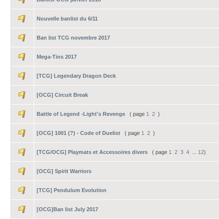
Nouvelle banlist du 6/11
Ban list TCG novembre 2017
Mega-Tins 2017
[TCG] Legendary Dragon Deck
[OCG] Circuit Break
Battle of Legend -Light's Revenge
( page
1
2
)
[OCG] 1001 (?) - Code of Duelist
( page
1
2
)
[TCG/OCG] Playmats et Accessoires divers
( page
1
2
3
4
...
12
)
[OCG] Spirit Warriors
[TCG] Pendulum Evolution
[OCG]Ban list July 2017