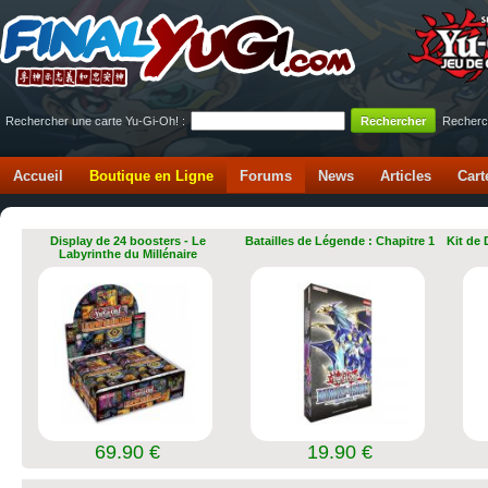
Rechercher une carte Yu-Gi-Oh! :
Recherc
Accueil
Boutique en Ligne
Forums
News
Articles
Cart
Display de 24 boosters - Le
Batailles de Légende : Chapitre 1
Kit de
Labyrinthe du Millénaire
69.90 €
19.90 €