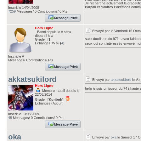
Je recherche activement la dracaufit
Barpau et d'autres Pokémons comme 
Inscrit le 14/04/2008
7259
Messages/ 0 Contributions/ 0 Pts
Message Privé
Hors Ligne
Envoyé par
le Vendredi 16 Oct
Banni depuis le // sera
débanni le //
salut duellistes du 971 , avec l'aide
Grade :
[]
Echanges
75 % (
4
)
ceux qui sont intéressés envoyé mo
Inscrit le //
Messages/ Contributions/ Pts
Message Privé
akkatsukilord
Envoyé par
akkatsukilord
le Ven
Hors Ligne
hello je suis un joueur du 74 ( hau
Membre Inactif depuis le
22/03/2014
Grade :
[Kuriboh]
Echanges (Aucun)
Inscrit le 13/08/2009
45
Messages/ 0 Contributions/ 0 Pts
Message Privé
oka
Envoyé par
oka
le Samedi 17 O