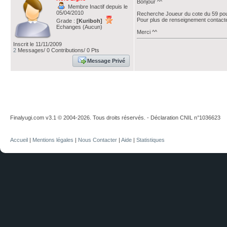
Bonjour ^^
Membre Inactif depuis le
05/04/2010
Recherche Joueur du cote du 59 pou
Pour plus de renseignement contact
Grade :
[Kuriboh]
Echanges (Aucun)
Merci ^^
Inscrit le 11/11/2009
2
Messages/ 0 Contributions/ 0 Pts
Message Privé
Finalyugi.com v3.1 © 2004-2026. Tous droits réservés. - Déclaration CNIL n°1036623
Accueil
|
Mentions légales
|
Nous Contacter
|
Aide
|
Statistiques