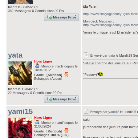
___________________
Ma liste:
Inscrit le 08/05/2009
382
Messages/ 0 Contributions/ 0 Pts
http://www.finalyugi.com/yugioh-for
Message Privé
Mon deck Magicien :
http://www.finalyugi.com/yugioh-for
Venez le critiquer svp! Et m'aider à l'
yata
Envoyé par
yata
le Mardi 29 Se
Hors Ligne
Salut je cherche des joueurs sur Re
Membre Inactif depuis le
___________________
10/01/2012
"Peace=)"
Grade :
[Kuriboh]
Echanges (Aucun)
Inscrit le 12/04/2009
22
Messages/ 0 Contributions/ 0 Pts
Message Privé
yami15
Envoyé par
yami15
le Lundi 05
Hors Ligne
salut
Membre Inactif depuis le
31/03/2024
je recherche des joueurs pour faire 
Grade :
[Kuriboh]
___________________
Echanges
100 % (
197
)
Pour ceux qui veulent voici mon cod