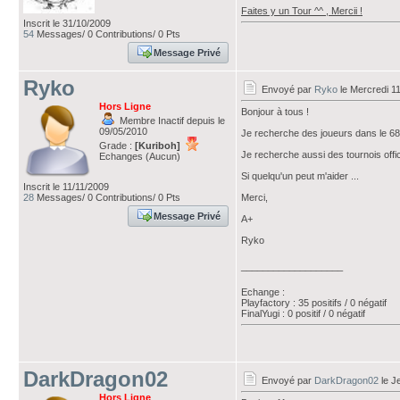
Faites y un Tour ^^ , Mercii !
Inscrit le 31/10/2009
54
Messages/ 0 Contributions/ 0 Pts
Message Privé
Ryko
Envoyé par
Ryko
le Mercredi 1
Hors Ligne
Bonjour à tous !
Membre Inactif depuis le
09/05/2010
Je recherche des joueurs dans le 68
Grade :
[Kuriboh]
Je recherche aussi des tournois offi
Echanges (Aucun)
Si quelqu'un peut m'aider ...
Inscrit le 11/11/2009
28
Messages/ 0 Contributions/ 0 Pts
Merci,
Message Privé
A+
Ryko
___________________
Echange :
Playfactory : 35 positifs / 0 négatif
FinalYugi : 0 positif / 0 négatif
DarkDragon02
Envoyé par
DarkDragon02
le J
Hors Ligne