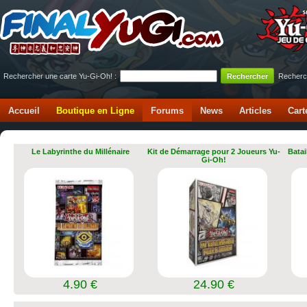
Rechercher une carte Yu-Gi-Oh! :
Recherc
Accueil
Boutique en Ligne
Forums
News
Articles
Cart
Le Labyrinthe du Millénaire
Kit de Démarrage pour 2 Joueurs Yu-
Batai
Gi-Oh!
4.90 €
24.90 €