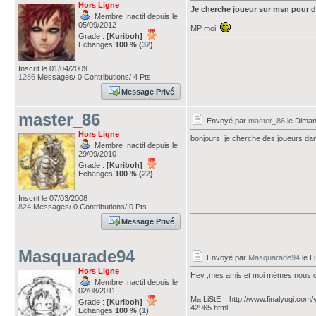
Hors Ligne
Je cherche joueur sur msn pour d
Membre Inactif depuis le
05/09/2012
MP moi .
Grade :
[Kuriboh]
Echanges
100 % (
32
)
Inscrit le 01/04/2009
1286
Messages/ 0 Contributions/ 4 Pts
Message Privé
master_86
Envoyé par
master_86
le Diman
Hors Ligne
bonjours, je cherche des joueurs dan
Membre Inactif depuis le
___________________
29/09/2010
Grade :
[Kuriboh]
Echanges
100 % (
22
)
Inscrit le 07/03/2008
824
Messages/ 0 Contributions/ 0 Pts
Message Privé
Masquarade94
Envoyé par
Masquarade94
le L
Hors Ligne
Hey ,mes amis et moi mêmes nous che
Membre Inactif depuis le
___________________
02/08/2011
Ma LiStE :: http://www.finalyugi.com
Grade :
[Kuriboh]
42965.html
Echanges
100 % (
1
)