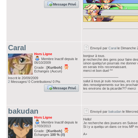
Message Privé
Caral
Envoyé par
Caral
le Dimanche 
Hors Ligne
bonjour à tous.
Membre Inactif depuis le
je recherche des gens pour faire des 
06/10/2009
sinon quelqu'un pourrais me donner d
en serais très reconnaissant.
Grade :
[Kuriboh]
merci et bon duel ^^
Echanges (Aucun)
___________________
Inscrit le 20/09/2009
salut à tous.je suis nouveau, es ce 
2
Messages/ 0 Contributions/ 0 Pts
des renseignements sur les prochain
Message Privé
les environs de la picardie?!? merci
bakudan
Envoyé par
bakudan
le Mercred
Hors Ligne
Hello!
Membre Inactif depuis le
Je recherche des joueurs en Suisse
17/03/2013
Si i y a quelqu un dans ce trou MP m
Grade :
[Kuriboh]
A+
Echanges
100 % (
8
)