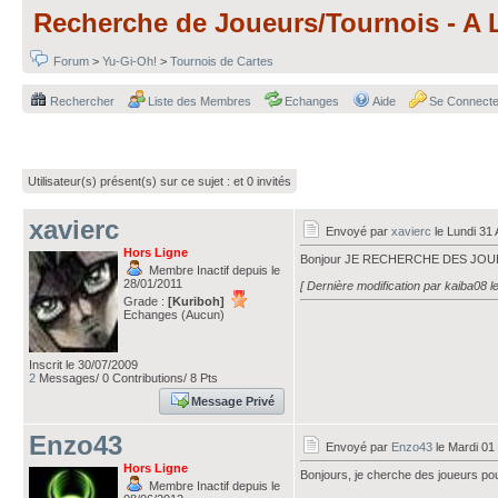
Recherche de Joueurs/Tournois - A L
Forum
>
Yu-Gi-Oh!
>
Tournois de Cartes
Rechercher
Liste des Membres
Echanges
Aide
Se Connecte
Utilisateur(s) présent(s) sur ce sujet :
et 0 invités
xavierc
Envoyé par
xavierc
le Lundi 31 
Hors Ligne
Bonjour JE RECHERCHE DES JOU
Membre Inactif depuis le
28/01/2011
[ Dernière modification par kaiba08 l
Grade :
[Kuriboh]
Echanges (Aucun)
Inscrit le 30/07/2009
2
Messages/ 0 Contributions/ 8 Pts
Message Privé
Enzo43
Envoyé par
Enzo43
le Mardi 01
Hors Ligne
Bonjours, je cherche des joueurs po
Membre Inactif depuis le
___________________