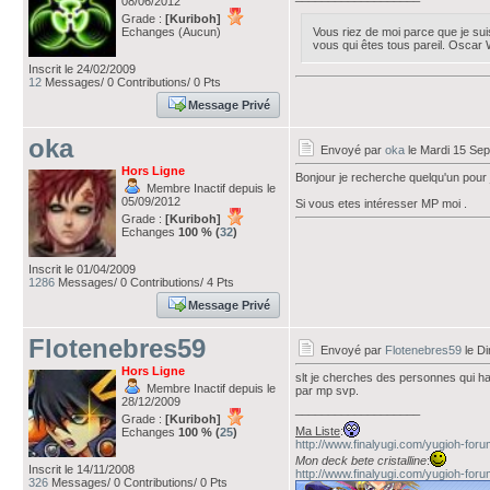
08/06/2012
Grade :
[Kuriboh]
Echanges (Aucun)
Vous riez de moi parce que je suis
vous qui êtes tous pareil. Oscar 
Inscrit le 24/02/2009
12
Messages/ 0 Contributions/ 0 Pts
Message Privé
oka
Envoyé par
oka
le Mardi 15 Se
Hors Ligne
Bonjour je recherche quelqu'un pour 
Membre Inactif depuis le
05/09/2012
Si vous etes intéresser MP moi .
Grade :
[Kuriboh]
Echanges
100 % (
32
)
Inscrit le 01/04/2009
1286
Messages/ 0 Contributions/ 4 Pts
Message Privé
Flotenebres59
Envoyé par
Flotenebres59
le D
Hors Ligne
slt je cherches des personnes qui h
Membre Inactif depuis le
par mp svp.
28/12/2009
___________________
Grade :
[Kuriboh]
Ma Liste
:
Echanges
100 % (
25
)
http://www.finalyugi.com/yugioh-for
Mon deck bete cristalline
:
Inscrit le 14/11/2008
http://www.finalyugi.com/yugioh-for
326
Messages/ 0 Contributions/ 0 Pts