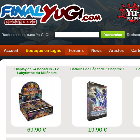
Rechercher une carte Yu-Gi-Oh! :
Recherc
Accueil
Boutique en Ligne
Forums
News
Articles
Cart
Display de 24 boosters - Le
Batailles de Légende : Chapitre 1
Le
Labyrinthe du Millénaire
69.90 €
19.90 €