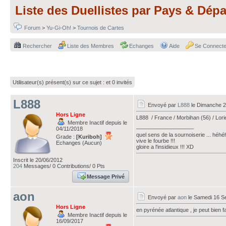
Liste des Duellistes par Pays & Dép
Forum
>
Yu-Gi-Oh!
>
Tournois de Cartes
Rechercher
Liste des Membres
Echanges
Aide
Se Connecte
Utilisateur(s) présent(s) sur ce sujet :
et 0 invités
L888
Envoyé par
L888
le Dimanche 2
Hors Ligne
L888 / France / Morbihan (56) / Lori
Membre Inactif depuis le
___________________
04/11/2018
quel sens de la sournoiserie ... héhéh
Grade :
[Kuriboh]
vive le fourbe !!!
Echanges (Aucun)
gloire a l'insidieux !!! XD
Inscrit le 20/06/2012
204
Messages/ 0 Contributions/ 0 Pts
Message Privé
aon
Envoyé par
aon
le Samedi 16 S
Hors Ligne
en pyrénée atlantique , je peut bien 
Membre Inactif depuis le
16/09/2017