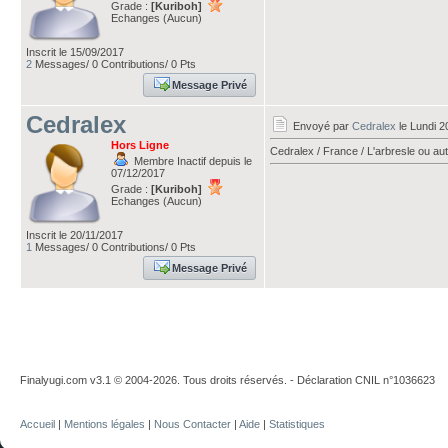
Grade :
[Kuriboh]
Echanges (Aucun)
Inscrit le 15/09/2017
2
Messages/ 0 Contributions/ 0 Pts
Message Privé
Cedralex
Envoyé par
Cedralex
le Lundi 
Hors Ligne
Cedralex / France / L'arbresle ou au
Membre Inactif depuis le
07/12/2017
Grade :
[Kuriboh]
Echanges (Aucun)
Inscrit le 20/11/2017
1
Messages/ 0 Contributions/ 0 Pts
Message Privé
Finalyugi.com v3.1 © 2004-2026. Tous droits réservés. - Déclaration CNIL n°1036623
Accueil
|
Mentions légales
|
Nous Contacter
|
Aide
|
Statistiques