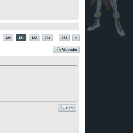
120
121
122
123
...
158
>
Répondre
Citer