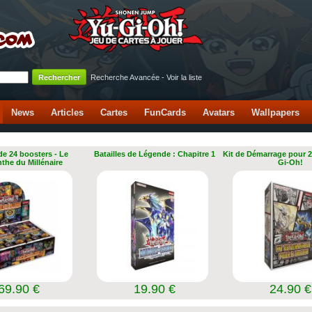
Recherche Avancée
-
Voir la liste
News
Articles
Cartes
FunCards
Avatars
Wallpapers
de 24 boosters - Le
Batailles de Légende : Chapitre 1
Kit de Démarrage pour 2
nthe du Millénaire
Gi-Oh!
69.90 €
19.90 €
24.90 €