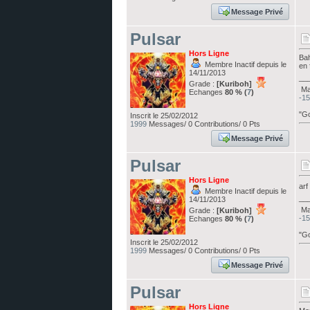
Message Privé
Pulsar
Hors Ligne
Bah
Membre Inactif depuis le
en 
14/11/2013
__
Grade :
[Kuriboh]
Ma 
Echanges
80 % (
7
)
-15
"Go
Inscrit le 25/02/2012
1999
Messages/ 0 Contributions/ 0 Pts
Message Privé
Pulsar
Hors Ligne
arf
Membre Inactif depuis le
__
14/11/2013
Ma 
Grade :
[Kuriboh]
-15
Echanges
80 % (
7
)
"Go
Inscrit le 25/02/2012
1999
Messages/ 0 Contributions/ 0 Pts
Message Privé
Pulsar
Hors Ligne