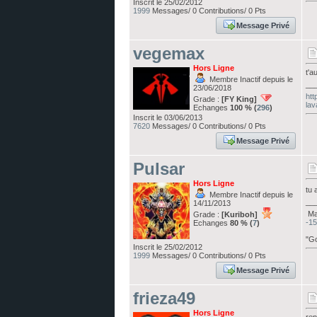
Inscrit le 25/02/2012
1999
Messages/ 0 Contributions/ 0 Pts
Message Privé
vegemax
Hors Ligne
t'a
Membre Inactif depuis le
__
23/06/2018
htt
Grade :
[FY King]
lav
Echanges
100 % (
296
)
Inscrit le 03/06/2013
7620
Messages/ 0 Contributions/ 0 Pts
Message Privé
Pulsar
Hors Ligne
tu 
Membre Inactif depuis le
__
14/11/2013
Ma 
Grade :
[Kuriboh]
-15
Echanges
80 % (
7
)
"Go
Inscrit le 25/02/2012
1999
Messages/ 0 Contributions/ 0 Pts
Message Privé
frieza49
Hors Ligne