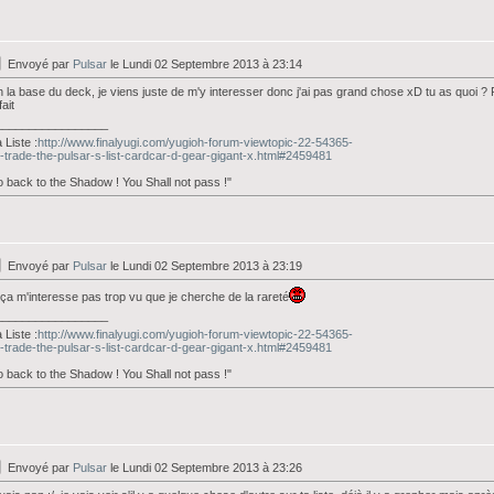
Envoyé par
Pulsar
le Lundi 02 Septembre 2013 à 23:14
 la base du deck, je viens juste de m'y interesser donc j'ai pas grand chose xD tu as quoi ?
fait
_________________
Liste :
http://www.finalyugi.com/yugioh-forum-viewtopic-22-54365-
-trade-the-pulsar-s-list-cardcar-d-gear-gigant-x.html#2459481
 back to the Shadow ! You Shall not pass !"
Envoyé par
Pulsar
le Lundi 02 Septembre 2013 à 23:19
 ça m'interesse pas trop vu que je cherche de la rareté
_________________
Liste :
http://www.finalyugi.com/yugioh-forum-viewtopic-22-54365-
-trade-the-pulsar-s-list-cardcar-d-gear-gigant-x.html#2459481
 back to the Shadow ! You Shall not pass !"
Envoyé par
Pulsar
le Lundi 02 Septembre 2013 à 23:26