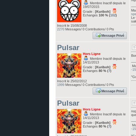
rep
Membre Inactif depuis le
__
19/07/2015
Ma 
Grade :
[Kuriboh]
spe
Echanges
100 % (
102
)
Le 
sal
Inscrit le 15/08/2008
2270
Messages/ 0 Contributions/ 0 Pts
Message Privé
Pulsar
Hors Ligne
Bon
Membre Inactif depuis le
__
14/11/2013
Ma 
Grade :
[Kuriboh]
-15
Echanges
80 % (
7
)
"Go
Inscrit le 25/02/2012
1999
Messages/ 0 Contributions/ 0 Pts
Message Privé
Pulsar
Hors Ligne
nop
Membre Inactif depuis le
que
14/11/2013
__
Grade :
[Kuriboh]
Ma 
Echanges
80 % (
7
)
-15