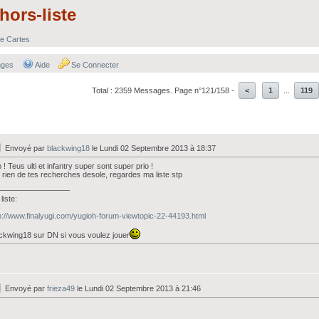
hors-liste
e Cartes
nges
Aide
Se Connecter
Total : 2359 Messages. Page n°121/158 -
<
1
...
119
Envoyé par
blackwing18
le Lundi 02 Septembre 2013 à 18:37
 ! Teus ulti et infantry super sont super prio !
i rien de tes recherches desole, regardes ma liste stp
_________________
liste:
p://www.finalyugi.com/yugioh-forum-viewtopic-22-44193.html
ckwing18 sur DN si vous voulez jouer
Envoyé par
frieza49
le Lundi 02 Septembre 2013 à 21:46
_________________