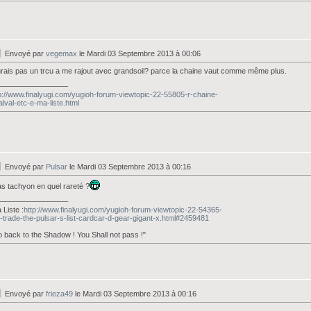
Envoyé par
vegemax
le Mardi 03 Septembre 2013 à 00:06
urais pas un trcu a me rajout avec grandsoil? parce la chaine vaut comme même plus.
_________________
p://www.finalyugi.com/yugioh-forum-viewtopic-22-55805-r-chaine-
alval-etc-e-ma-liste.html
Envoyé par
Pulsar
le Mardi 03 Septembre 2013 à 00:16
as tachyon en quel rareté ?
_________________
Liste :
http://www.finalyugi.com/yugioh-forum-viewtopic-22-54365-
-trade-the-pulsar-s-list-cardcar-d-gear-gigant-x.html#2459481
 back to the Shadow ! You Shall not pass !"
Envoyé par
frieza49
le Mardi 03 Septembre 2013 à 00:16