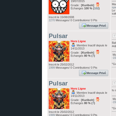
19/07/2015
Ma 
Grade :
[Kuriboh]
spe
Echanges
100 % (
102
)
Le 
sal
Inscrit le 15/08/2008
2270
Messages/ 0 Contributions/ 0 Pts
Message Privé
Pulsar
Hors Ligne
Bah
Membre Inactif depuis le
auj
14/11/2013
__
Grade :
[Kuriboh]
Ma 
Echanges
80 % (
7
)
-15
"Go
Inscrit le 25/02/2012
1999
Messages/ 0 Contributions/ 0 Pts
Message Privé
Pulsar
Hors Ligne
tu 
Membre Inactif depuis le
__
14/11/2013
Ma 
Grade :
[Kuriboh]
-15
Echanges
80 % (
7
)
"Go
Inscrit le 25/02/2012
1999
Messages/ 0 Contributions/ 0 Pts