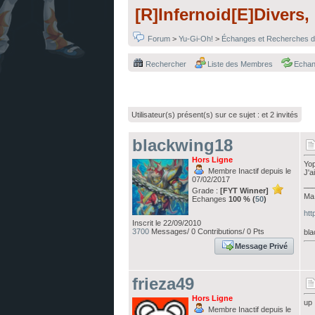
[R]Infernoid[E]Divers, 
Forum
>
Yu-Gi-Oh!
>
Échanges et Recherches d
Rechercher
Liste des Membres
Echa
Utilisateur(s) présent(s) sur ce sujet :
et 2 invités
blackwing18
Hors Ligne
Yop
Membre Inactif depuis le
J'a
07/02/2017
__
Grade :
[FYT Winner]
Ma 
Echanges
100 % (
50
)
htt
Inscrit le 22/09/2010
3700
Messages/ 0 Contributions/ 0 Pts
bla
Message Privé
frieza49
Hors Ligne
up
Membre Inactif depuis le
__