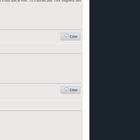
ès il faut que je vois. Tu n'aurais pas Thor seigneur des
Citer
Citer