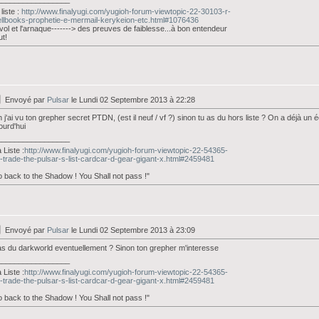
liste :
http://www.finalyugi.com/yugioh-forum-viewtopic-22-30103-r-
llbooks-prophetie-e-mermail-kerykeion-etc.html#1076436
vol et l'arnaque-------> des preuves de faiblesse...à bon entendeur
ut!
Envoyé par
Pulsar
le Lundi 02 Septembre 2013 à 22:28
 j'ai vu ton grepher secret PTDN, (est il neuf / vf ?) sinon tu as du hors liste ? On a déjà un
ourd'hui
_________________
Liste :
http://www.finalyugi.com/yugioh-forum-viewtopic-22-54365-
-trade-the-pulsar-s-list-cardcar-d-gear-gigant-x.html#2459481
 back to the Shadow ! You Shall not pass !"
Envoyé par
Pulsar
le Lundi 02 Septembre 2013 à 23:09
as du darkworld eventuellement ? Sinon ton grepher m'interesse
_________________
Liste :
http://www.finalyugi.com/yugioh-forum-viewtopic-22-54365-
-trade-the-pulsar-s-list-cardcar-d-gear-gigant-x.html#2459481
 back to the Shadow ! You Shall not pass !"