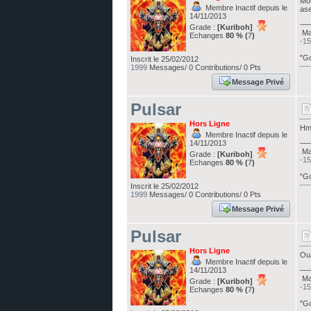
Mou
Membre Inactif depuis le
ase
14/11/2013
__
Grade :
[Kuriboh]
Ma 
Echanges
80 % (
7
)
-15
"Go
Inscrit le 25/02/2012
1999
Messages/ 0 Contributions/ 0 Pts
Message Privé
Pulsar
Hors Ligne
Hmm
Membre Inactif depuis le
__
14/11/2013
Ma 
Grade :
[Kuriboh]
-15
Echanges
80 % (
7
)
"Go
Inscrit le 25/02/2012
1999
Messages/ 0 Contributions/ 0 Pts
Message Privé
Pulsar
Hors Ligne
Oua
Membre Inactif depuis le
__
14/11/2013
Ma 
Grade :
[Kuriboh]
-15
Echanges
80 % (
7
)
"Go