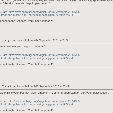
ais nan :/ ,je vais voir s'il y a quelque chose d'autre sur ta liste, déjà il y a grepher mais apr
s / Fenrir chaine de gleipnir par hasard ?
_________________
Liste :
http://www.finalyugi.com/yugioh-forum-viewtopic-22-54365-
-trade-the-pulsar-s-list-cardcar-d-gear-gigant-x.html#2459481
 back to the Shadow ! You Shall not pass !"
Envoyé par
Pulsar
le Lundi 02 Septembre 2013 à 23:35
, tu n'aurais pas daigusto phoenix ?
_________________
Liste :
http://www.finalyugi.com/yugioh-forum-viewtopic-22-54365-
-trade-the-pulsar-s-list-cardcar-d-gear-gigant-x.html#2459481
 back to the Shadow ! You Shall not pass !"
Envoyé par
Pulsar
le Lundi 02 Septembre 2013 à 23:42
is enfin je veux pas non plus t'embêter ^^", sinon dragon tachyon aux yeux galactiques ?
_________________
Liste :
http://www.finalyugi.com/yugioh-forum-viewtopic-22-54365-
-trade-the-pulsar-s-list-cardcar-d-gear-gigant-x.html#2459481
 back to the Shadow ! You Shall not pass !"