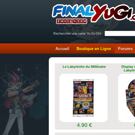
Rechercher une carte Yu-Gi-Oh! :
Accueil
Boutique en Ligne
Forums
Le Labyrinthe du Millénaire
Display 
Labyri
4.90 €