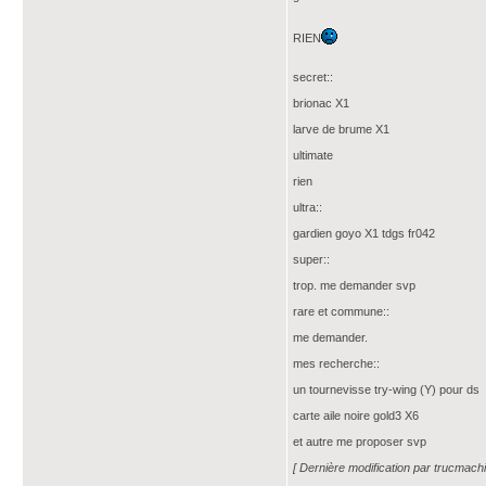
RIEN
secret::
brionac X1
larve de brume X1
ultimate
rien
ultra::
gardien goyo X1 tdgs fr042
super::
trop. me demander svp
rare et commune::
me demander.
mes recherche::
un tournevisse try-wing (Y) pour ds
carte aile noire gold3 X6
et autre me proposer svp
[ Dernière modification par trucmach