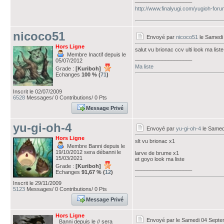
___________________
http://www.finalyugi.com/yugioh-for
nicoco51
Envoyé par
nicoco51
le Samedi
Hors Ligne
salut vu brionac ccv ulti look ma liste
Membre Inactif depuis le
___________________
05/07/2012
Ma liste
Grade :
[Kuriboh]
Echanges
100 % (
71
)
Inscrit le 02/07/2009
6528
Messages/ 0 Contributions/ 0 Pts
Message Privé
yu-gi-oh-4
Envoyé par
yu-gi-oh-4
le Samed
Hors Ligne
slt vu brionac x1
Membre Banni depuis le
19/10/2012 sera débanni le
larve de brume x1
15/03/2021
et goyo look ma liste
Grade :
[Kuriboh]
___________________
Echanges
91,67 % (
12
)
Inscrit le 29/11/2009
5123
Messages/ 0 Contributions/ 0 Pts
Message Privé
Hors Ligne
Envoyé par
le Samedi 04 Septe
Banni depuis le // sera