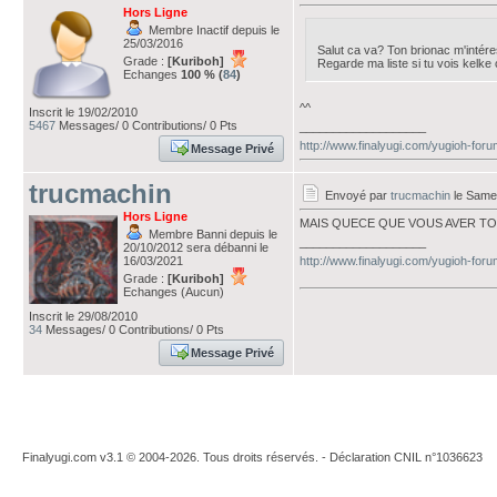
Hors Ligne
Membre Inactif depuis le
25/03/2016
Salut ca va? Ton brionac m'intér
Grade :
[Kuriboh]
Regarde ma liste si tu vois kelke
Echanges
100 % (
84
)
^^
Inscrit le 19/02/2010
5467
Messages/ 0 Contributions/ 0 Pts
___________________
http://www.finalyugi.com/yugioh-for
Message Privé
trucmachin
Envoyé par
trucmachin
le Same
Hors Ligne
MAIS QUECE QUE VOUS AVER TOUS
Membre Banni depuis le
___________________
20/10/2012 sera débanni le
16/03/2021
http://www.finalyugi.com/yugioh-for
Grade :
[Kuriboh]
Echanges (Aucun)
Inscrit le 29/08/2010
34
Messages/ 0 Contributions/ 0 Pts
Message Privé
Finalyugi.com v3.1 © 2004-2026. Tous droits réservés. - Déclaration CNIL n°1036623