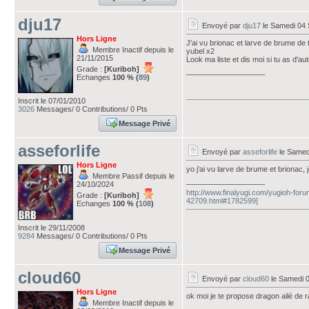
dju17
Envoyé par
dju17
le Samedi 04 
Hors Ligne
J'ai vu brionac et larve de brume de 
Membre Inactif depuis le
yubel x2
21/11/2015
Look ma liste et dis moi si tu as d'
Grade :
[Kuriboh]
___________________
Echanges
100 % (
89
)
Inscrit le 07/01/2010
3026
Messages/ 0 Contributions/ 0 Pts
Message Privé
asseforlife
Envoyé par
asseforlife
le Samed
Hors Ligne
yo j'ai vu larve de brume et brionac, 
Membre Passif depuis le
___________________
24/10/2024
http://www.finalyugi.com/yugioh-foru
Grade :
[Kuriboh]
42709.html#1782599]
Echanges
100 % (
108
)
Inscrit le 29/11/2008
9284
Messages/ 0 Contributions/ 0 Pts
Message Privé
cloud60
Envoyé par
cloud60
le Samedi 
Hors Ligne
ok moi je te propose dragon ailé de 
Membre Inactif depuis le
___________________