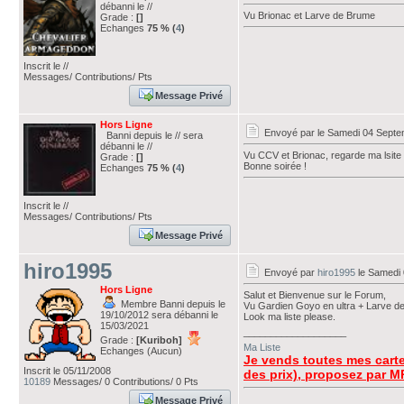
débanni le //
Vu Brionac et Larve de Brume
Grade :
[]
Echanges
75 % (
4
)
Inscrit le //
Messages/ Contributions/ Pts
Message Privé
Hors Ligne
Envoyé par
le Samedi 04 Septe
Banni depuis le // sera
débanni le //
Vu CCV et Brionac, regarde ma lsite 
Grade :
[]
Bonne soirée !
Echanges
75 % (
4
)
Inscrit le //
Messages/ Contributions/ Pts
Message Privé
hiro1995
Envoyé par
hiro1995
le Samedi 
Hors Ligne
Salut et Bienvenue sur le Forum,
Membre Banni depuis le
Vu Gardien Goyo en ultra + Larve d
19/10/2012 sera débanni le
Look ma liste please.
15/03/2021
___________________
Grade :
[Kuriboh]
Ma Liste
Echanges (Aucun)
Je vends toutes mes carte
Inscrit le 05/11/2008
des prix), proposez par M
10189
Messages/ 0 Contributions/ 0 Pts
Message Privé