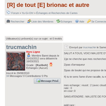
[R] de tout [E] brionac et autre
Forum
>
Yu-Gi-Oh!
>
Échanges et Recherches de Cartes
Rechercher
Liste des Membres
Echanges
Aide
Se Connecte
Utilisateur(s) présent(s) sur ce sujet :
et 0 invités
trucmachin
Envoyé par
trucmachin
le Same
Hors Ligne
SALUT A TOUS, VOICI MA LISTE 
Membre Banni depuis le
20/10/2012 sera débanni le
1)je ne cherche que mes recherche
16/03/2021
2)pas d'arnaqueur
Grade :
[Kuriboh]
Echanges (Aucun)
3)pas de boulet qui me propose de l
Inscrit le 29/08/2010
34
Messages/ 0 Contributions/ 0 Pts
4) tu te sens l'ame d'une racaille, tu
Message Privé
mes echange:: reusit:: 2 (avec cloud
rate:: 0
en cour::0
SANS ATENDRE:: MA LISTE DE FOU !!
gold rare::