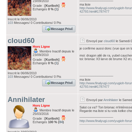
23/09/2010
ma liste
Grade :
[Kuriboh]
http://www.finalyugi.com/yugioh-foru
Echanges
0 % (
1
)
42793.html#1787477
Inscrit le 06/06/2010
103
Messages/ 0 Contributions/ 0 Pts
Message Privé
cloud60
Envoyé par
cloud60
le Samedi 
Hors Ligne
je confirme aussi donc (vue que on la
Membre Inactif depuis le
23/09/2010
moi: dragon ailé de ra, yubel cauche
toi: brionac X3 larve de brume X2 et
Grade :
[Kuriboh]
Echanges
0 % (
1
)
Inscrit le 06/06/2010
___________________
103
Messages/ 0 Contributions/ 0 Pts
ma liste
Message Privé
http://www.finalyugi.com/yugioh-foru
42793.html#1787477
Annihilater
Envoyé par
Annihilater
le Samed
Hors Ligne
Salut ca va? Ton brionac m'intéress
Membre Inactif depuis le
Regarde ma liste si tu vois kelke ch
25/03/2016
___________________
Grade :
[Kuriboh]
http://www.finalyugi.com/yugioh-for
Echanges
100 % (
84
)