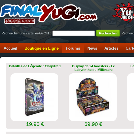
Rechercher une carte Yu-Gi-Oh! :
Recherc
Accueil
Boutique en Ligne
Forums
News
Articles
Cart
Batailles de Légende : Chapitre 1
Display de 24 boosters - Le
Le
Labyrinthe du Millénaire
19.90 €
69.90 €