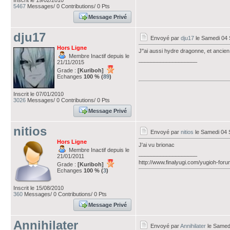
Inscrit le 19/02/2010
5467
Messages/ 0 Contributions/ 0 Pts
Message Privé
dju17
Envoyé par
dju17
le Samedi 04 
Hors Ligne
J''ai aussi hydre dragonne, et ancien
Membre Inactif depuis le
___________________
21/11/2015
Grade :
[Kuriboh]
Echanges
100 % (
89
)
Inscrit le 07/01/2010
3026
Messages/ 0 Contributions/ 0 Pts
Message Privé
nitios
Envoyé par
nitios
le Samedi 04 
Hors Ligne
J'ai vu brionac
Membre Inactif depuis le
___________________
21/01/2011
http://www.finalyugi.com/yugioh-for
Grade :
[Kuriboh]
Echanges
100 % (
3
)
Inscrit le 15/08/2010
360
Messages/ 0 Contributions/ 0 Pts
Message Privé
Annihilater
Envoyé par
Annihilater
le Samed