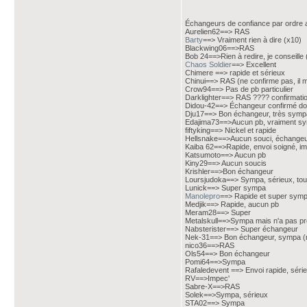
Échangeurs de confiance par ordre a
Aurelien62==> RAS
Barty
==> Vraiment rien à dire (x10)
Blackwing06==>RAS
Bob 24==>Rien à redire, je conseille 
Chaos Soldier
==> Excellent
Chimere ==> rapide et sérieux
Chinui==> RAS (ne confirme pas, il 
Crow94==> Pas de pb particulier
Darklighter==> RAS ???? confirmati
Didou-42==> Échangeur confirmé donc
Dju17==> Bon échangeur, très symp
Edajima73==>Aucun pb, vraiment sy
fiftyking==> Nickel et rapide
Hellsnake==>Aucun souci, échange
Kaiba 62==>Rapide, envoi soigné, im
Katsumoto==> Aucun pb
Kiny29==> Aucun soucis
Krishler==>Bon échangeur
Loursjudoka==> Sympa, sérieux, tout 
Lunick==> Super sympa
Manolepro
==> Rapide et super symp
Medjik==> Rapide, aucun pb
Meram28==> Super
Metalskull==>Sympa mais n'a pas prév
Nabsterister==> Super échangeur
Nek-31==> Bon échangeur, sympa (ne
nico36==>RAS
Ols54==> Bon échangeur
Pomi64==>Sympa
Rafaledevent ==> Envoi rapide, séri
RV==>Impec'
Sabre-X==>RAS
Solek==>Sympa, sérieux
STA02==> Sympa