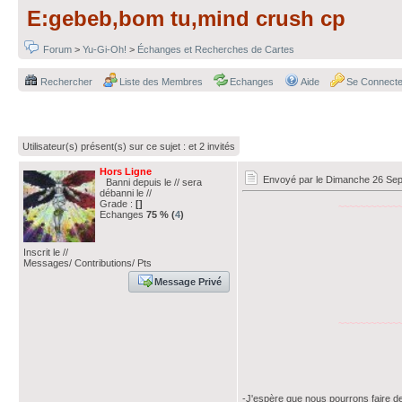
E:gebeb,bom tu,mind crush cp
Forum
>
Yu-Gi-Oh!
>
Échanges et Recherches de Cartes
Rechercher
Liste des Membres
Echanges
Aide
Se Connecte
Utilisateur(s) présent(s) sur ce sujet :
et 2 invités
Hors Ligne
Envoyé par
le Dimanche 26 Sep
Banni depuis le // sera
débanni le //
Grade :
[]
~~~~~~~~~~~
Echanges
75 % (
4
)
Inscrit le //
Messages/ Contributions/ Pts
Message Privé
~~~~~~~~~~~
-J'espère que nous pourrons faire de