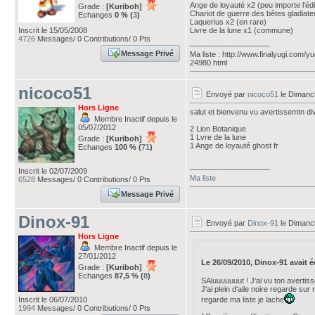
Ange de loyauté x2 (peu importe l'édit
Grade :
[Kuriboh]
Chariot de guerre des bêtes gladiate
Echanges
0 % (
3
)
Laquerius x2 (en rare)
Inscrit le 15/05/2008
Livre de la lune x1 (commune)
4726
Messages/ 0 Contributions/ 0 Pts
___________________
Message Privé
Ma liste : http://www.finalyugi.com/y
24980.html
nicoco51
Envoyé par
nicoco51
le Dimanc
Hors Ligne
salut et bienvenu vu avertissemtn divi
Membre Inactif depuis le
05/07/2012
2 Lion Botanique
1 Lvre de la lune
Grade :
[Kuriboh]
1 Ange de loyauté ghost fr
Echanges
100 % (
71
)
___________________
Inscrit le 02/07/2009
Ma liste
6528
Messages/ 0 Contributions/ 0 Pts
Message Privé
Dinox-91
Envoyé par
Dinox-91
le Dimanc
Hors Ligne
Membre Inactif depuis le
27/01/2012
Le 26/09/2010, Dinox-91 avait écr
Grade :
[Kuriboh]
Echanges
87,5 % (
8
)
SAluuuuuuut ! J'ai vu ton avertisse
J'ai plein d'aile noire regarde sur
Inscrit le 06/07/2010
regarde ma liste je lache
1994
Messages/ 0 Contributions/ 0 Pts