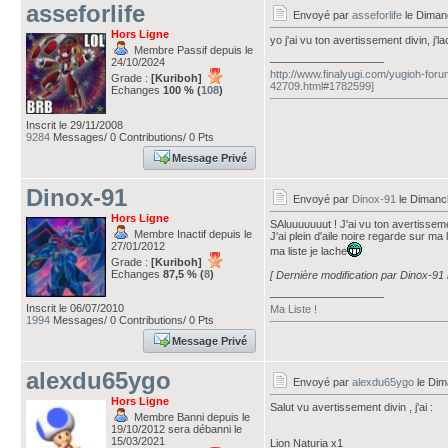
asseforlife
Envoyé par
asseforlife
le Diman
Hors Ligne
yo j'ai vu ton avertissement divin, j'
Membre Passif depuis le
___________________
24/10/2024
http://www.finalyugi.com/yugioh-foru
Grade :
[Kuriboh]
42709.html#1782599]
Echanges
100 % (
108
)
Inscrit le 29/11/2008
9284
Messages/ 0 Contributions/ 0 Pts
Message Privé
Dinox-91
Envoyé par
Dinox-91
le Dimanc
Hors Ligne
SAluuuuuuut ! J'ai vu ton avertissemen
Membre Inactif depuis le
J'ai plein d'aile noire regarde sur ma
27/01/2012
ma liste je lache
Grade :
[Kuriboh]
Echanges
87,5 % (
8
)
[ Dernière modification par Dinox-91
___________________
Inscrit le 06/07/2010
Ma Liste !
1994
Messages/ 0 Contributions/ 0 Pts
Message Privé
alexdu65ygo
Envoyé par
alexdu65ygo
le Dim
Hors Ligne
Salut vu avertissement divin , j'ai :
Membre Banni depuis le
19/10/2012 sera débanni le
15/03/2021
Lion Naturia x1