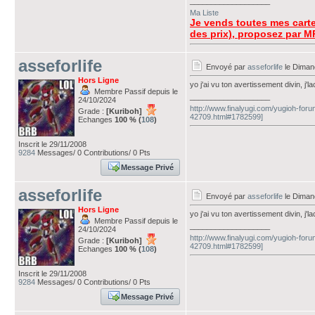
___________________
Ma Liste
Je vends toutes mes carte
des prix), proposez par M
asseforlife
Envoyé par
asseforlife
le Diman
Hors Ligne
yo j'ai vu ton avertissement divin, j'
Membre Passif depuis le
___________________
24/10/2024
http://www.finalyugi.com/yugioh-foru
Grade :
[Kuriboh]
42709.html#1782599]
Echanges
100 % (
108
)
Inscrit le 29/11/2008
9284
Messages/ 0 Contributions/ 0 Pts
Message Privé
asseforlife
Envoyé par
asseforlife
le Diman
Hors Ligne
yo j'ai vu ton avertissement divin, j'
Membre Passif depuis le
___________________
24/10/2024
http://www.finalyugi.com/yugioh-foru
Grade :
[Kuriboh]
42709.html#1782599]
Echanges
100 % (
108
)
Inscrit le 29/11/2008
9284
Messages/ 0 Contributions/ 0 Pts
Message Privé