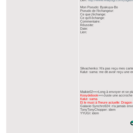
Lien:
http://www.finalyugi.com/yugio
Mon Pseudo: Byakuya-Bo
Pseudo de l'échangeur:
Ce que j'échange:
Ce qu'il échange:
Commentaire:
Réussite:
Date:
Lien:
Silvachenko: N'a pas reçu mes carte
Kalut- sama: me dit avoir reçu une en
Maikie02==>Long à envoyer et se plan
Kooydebook
==>Juste une accroche p
Kalut- sama
Et le must à l'heure actuelle: Drago
Galaxie-Synchro924: n'a jamais env
TonyTonyChopper: idem
YYUGI: idem