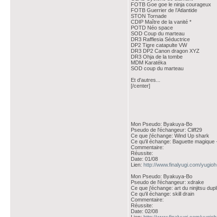
FOTB Goe goe le ninja courageux
FOTB Guerrier de l’Atlantide
STON Tornade
CDIP Maître de la vanité *
POTD Néo space
SOD Coup du marteau
DR3 Rafflesia Séductrice
DP2 Tigre catapulte VW
DR3 DP2 Canon dragon XYZ
DR3 Ohja de la tombe
MDM Karatéka
SOD coup du marteau
Et d'autres...
[/center]
Mon Pseudo: Byakuya-Bo
Pseudo de l'échangeur: Cliff29
Ce que j'échange: Wind Up shark
Ce qu'il échange: Baguette magiqu
Commentaire:
Réussite:
Date: 01/08
Lien:
http://www.finalyugi.com/yugio
Mon Pseudo: Byakuya-Bo
Pseudo de l'échangeur: xdrake
Ce que j'échange: art du ninjitsu dupli
Ce qu'il échange: skill drain
Commentaire:
Réussite:
Date: 02/08