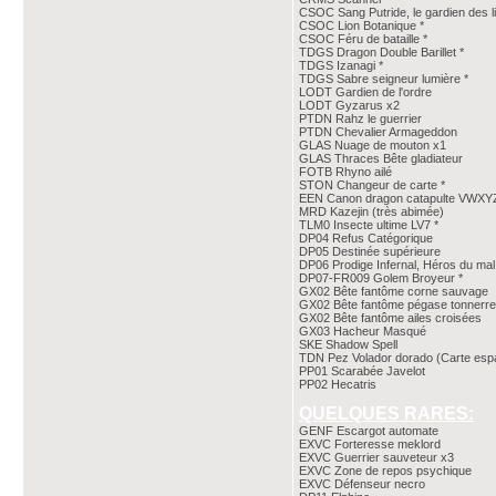
CSOC Sang Putride, le gardien des 
CSOC Lion Botanique *
CSOC Féru de bataille *
TDGS Dragon Double Barillet *
TDGS Izanagi *
TDGS Sabre seigneur lumière *
LODT Gardien de l'ordre
LODT Gyzarus x2
PTDN Rahz le guerrier
PTDN Chevalier Armageddon
GLAS Nuage de mouton x1
GLAS Thraces Bête gladiateur
FOTB Rhyno ailé
STON Changeur de carte *
EEN Canon dragon catapulte VWXY
MRD Kazejin (très abimée)
TLM0 Insecte ultime LV7 *
DP04 Refus Catégorique
DP05 Destinée supérieure
DP06 Prodige Infernal, Héros du mal
DP07-FR009 Golem Broyeur *
GX02 Bête fantôme corne sauvage
GX02 Bête fantôme pégase tonnerre
GX02 Bête fantôme ailes croisées
GX03 Hacheur Masqué
SKE Shadow Spell
TDN Pez Volador dorado (Carte espa
PP01 Scarabée Javelot
PP02 Hecatris
QUELQUES RARES:
GENF Escargot automate
EXVC Forteresse meklord
EXVC Guerrier sauveteur x3
EXVC Zone de repos psychique
EXVC Défenseur necro