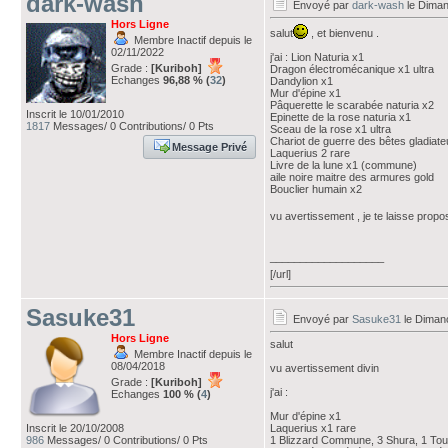
dark-wash
Envoyé par
dark-wash
le Diman
Hors Ligne
salut
, et bienvenu .
Membre Inactif depuis le
02/11/2022
j'ai : Lion Naturia x1
Grade :
[Kuriboh]
Dragon électromécanique x1 ultra
Echanges
96,88 % (
32
)
Dandylion x1
Mur d'épine x1
Pâquerette le scarabée naturia x2
Inscrit le 10/01/2010
Epinette de la rose naturia x1
1817
Messages/ 0 Contributions/ 0 Pts
Sceau de la rose x1 ultra
Chariot de guerre des bêtes gladiat
Message Privé
Laquerius 2 rare
Livre de la lune x1 (commune)
aile noire maitre des armures gold
Bouclier humain x2
vu avertissement , je te laisse propo
___________________
[/url]
Sasuke31
Envoyé par
Sasuke31
le Diman
Hors Ligne
salut
Membre Inactif depuis le
08/04/2018
vu avertissement divin
Grade :
[Kuriboh]
j'ai :
Echanges
100 % (
4
)
Mur d'épine x1
Inscrit le 20/10/2008
Laquerius x1 rare
986
Messages/ 0 Contributions/ 0 Pts
1 Blizzard Commune, 3 Shura, 1 Tour