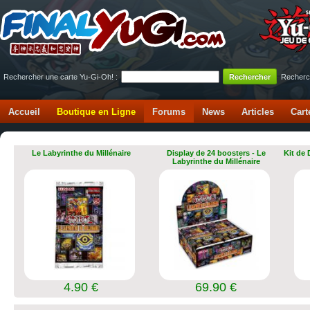
Rechercher une carte Yu-Gi-Oh! :
Recherc
Accueil
Boutique en Ligne
Forums
News
Articles
Cart
Le Labyrinthe du Millénaire
Display de 24 boosters - Le
Kit de
Labyrinthe du Millénaire
4.90 €
69.90 €