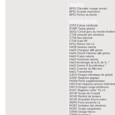
Starfoil:
BP01 Chevalier rouage ancien
BP01 Grande machoires
BP01 Portes du destin
SUPER RARE:
CP03 Cohue cérébrale
RYMP Taupe géante
SDGU Ceruli guru du monde ténébr
CT08 simorgh des ténebres
CT08 Neo parshat
CT08 Gaia HE
DP11 Retour noir x2
HASE Ananas naturia
Ha04 Changeur allié genex
Ha04 Cloche Flamme allié genex
Ha04 Fraise naturia
Ha03 Hortensia naturia
Ha03 Archimage de la B. de G. *
Ha03 Genex R Accelérateur *
Ha01 Guerrier du Blizzard
Ha01 Transfomine
GAOV Dragon hiératique de gebeb
GENF Magicien gagaga
PHSW Porte supplémentaire
ORCS Art ninjustsu armure d'alchimi
ORCS Dragon orage ténébreux
EXVC Magicien cyber TG x3
SOVR Sceau de cruauté
SOVR Renfort de lumiere
SOVR Scarabée Koa ki meiru
ANPR Foret ancienne x1
RGBT Invitation des ténebres
RGBT Orage sanguinaire
CRMS Visage Nécro
CRMS Scanner *