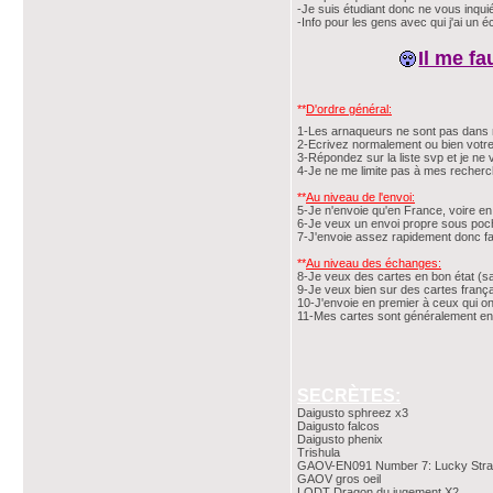
-Je suis étudiant donc ne vous inquiét
-Info pour les gens avec qui j'ai un éc
Il me fa
**
D'ordre général:
1-Les arnaqueurs ne sont pas dans 
2-Ecrivez normalement ou bien votre 
3-Répondez sur la liste svp et je ne
4-Je ne me limite pas à mes recher
**
Au niveau de l'envoi:
5-Je n'envoie qu'en France, voire e
6-Je veux un envoi propre sous pochet
7-J'envoie assez rapidement donc fa
**
Au niveau des échanges:
8-Je veux des cartes en bon état (sa
9-Je veux bien sur des cartes frança
10-J'envoie en premier à ceux qui on
11-Mes cartes sont généralement en b
SECRÈTES:
Daigusto sphreez x3
Daigusto falcos
Daigusto phenix
Trishula
GAOV-EN091 Number 7: Lucky Stra
GAOV gros oeil
LODT Dragon du jugement X2