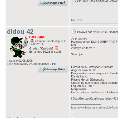
[ Dernière modification par Dinox
Message Privé
___________________
Ma Liste !
didou-42
Envoyé par
didou-42
le Dimanc
Hors Ligne
Je proposes
Membre Inactif depuis le
!Avertissement Divin!! DREV-FR077 +
19/05/2011
Moi
2 thétys ca te va ?
Grade :
[Kuriboh]
Echanges
99,02 % (
102
)
Sinon j ai
Inscrit le 02/08/2008
3267
Messages/ 0 Contributions/ 0 Pts
Héraut de la Perfection 2 ultimate
Message Privé
Ange de loyauté x2
Dragon électromécanique x1 ultimat
Dandylion x1
Prisme Héros élémentaire
Chariot de guerre des bêtes gladiate
Laquerius x1 ou 2
Morphojarre
Corne céleste ténébreuse x1 ultimat
[ Dernière modification par didou-42
___________________
http://www.finalyugi.com/yugioh-for