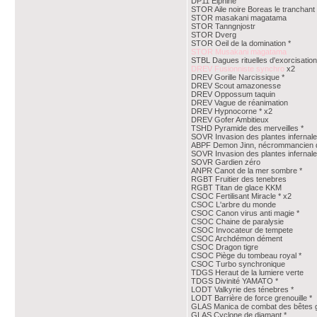
DP11 Elphine
STOR Aile noire Boreas le tranchant
STOR masakani magatama
STOR Tanngnjostr
STOR Dverg
STOR Oeil de la domination *
STOR Musakani magatama
STBL Dagues rituelles d'exorcisation
DREV Fusionniste synchro
x2
DREV Gorille Narcissique *
DREV Scout amazonesse
DREV Oppossum taquin
DREV Vague de réanimation
DREV Hypnocorne * x2
DREV Gofer Ambitieux
TSHD Pyramide des merveilles *
SOVR Invasion des plantes infernal
ABPF Demon Jinn, nécrommancien de
SOVR Invasion des plantes infernal
SOVR Gardien zéro
ANPR Canot de la mer sombre *
RGBT Fruitier des tenebres
RGBT Titan de glace KKM
CSOC Fertilisant Miracle * x2
CSOC L'arbre du monde
CSOC Canon virus anti magie *
CSOC Chaine de paralysie
CSOC Invocateur de tempete
CSOC Archdémon dément
CSOC Dragon tigre
CSOC Piège du tombeau royal *
CSOC Turbo synchronique
TDGS Heraut de la lumiere verte
TDGS Divinité YAMATO *
LODT Valkyrie des ténebres *
LODT Barrière de force grenouille *
GLAS Manica de combat des bêtes gl
GLAS Cyclone de diamant *