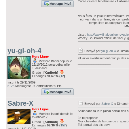
Corne céleste ténébreuse x1 abimé
Message Privé
___________________
Vous êtes un joueur intermédiaire, v
écrivant dans un français compréhe
temps libre et acceptant la 
M
Liste :
http://www.finalyugi.com/yugi
Weezy-Bb, kikolol officiel de final yug
yu-gi-oh-4
Envoyé par
yu-gi-oh-4
le Diman
Hors Ligne
slt jai vu avertissement dvin jai des a
Membre Banni depuis le
___________________
19/10/2012 sera débanni le
15/03/2021
Grade :
[Kuriboh]
Echanges
91,67 % (
12
)
Inscrit le 29/11/2009
5123
Messages/ 0 Contributions/ 0 Pts
Message Privé
Sabre-X
Envoyé par
Sabre-X
le Dimanch
Hors Ligne
Salut dans ta liste j'ai vu portail des 
Membre Inactif depuis le
29/06/2017
Je te propose:
Moi: chevalier de la rose du crépus
Grade :
[Kuriboh]
Toi: portail des six sovr
Echanges
99,36 % (
157
)
Inscrit le 18/01/2010