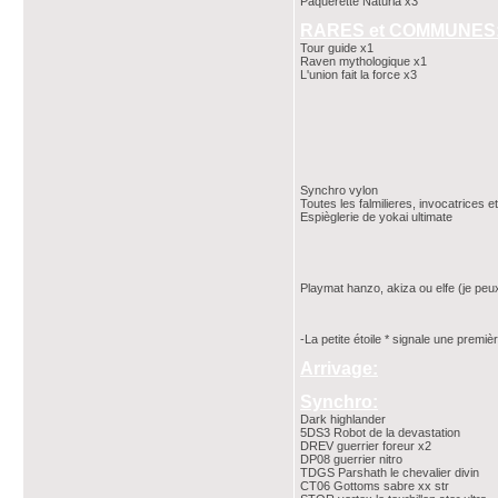
Pâquerette Naturia x3
RARES et COMMUNES
Tour guide x1
Raven mythologique x1
L'union fait la force x3
Synchro vylon
Toutes les falmilieres, invocatrices et
Espièglerie de yokai ultimate
Playmat hanzo, akiza ou elfe (je peu
-La petite étoile * signale une premièr
Arrivage:
Synchro:
Dark highlander
5DS3 Robot de la devastation
DREV guerrier foreur x2
DP08 guerrier nitro
TDGS Parshath le chevalier divin
CT06 Gottoms sabre xx str