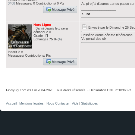
3488
Messages/ 0 Contributions/ 0 Pts
Au pire j'ai d'autres cartes passe sur
___________________
Message Privé
X-List
Hors Ligne
Envoyé par
le Dimanche 26 Sep
Banni depuis le // sera
débanni le //
Possède corne céleste ténébreuse
Grade :
[]
Vu portail des six
Echanges
75 % (
4
)
Inscrit le //
Messages/ Contributions/ Pts
Message Privé
Finalyugi.com v3.1 © 2004-2026. Tous droits réservés. - Déclaration CNIL n°1036623
Accueil
|
Mentions légales
|
Nous Contacter
|
Aide
|
Statistiques