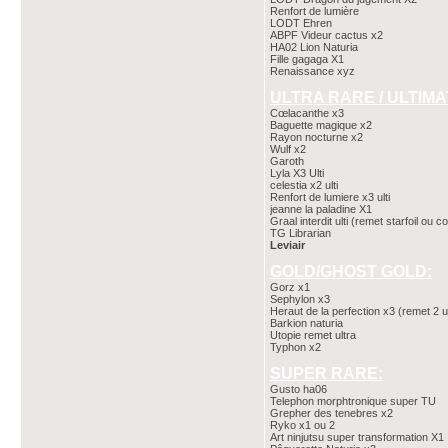
Renfort de lumière
LODT Ehren
ABPF Videur cactus x2
HA02 Lion Naturia
Fille gagaga X1
Renaissance xyz
ULTRA RARE / ULTIMA
Cœlacanthe x3
Baguette magique x2
Rayon nocturne x2
Wulf x2
Garoth
Lyla X3 Ulti
celestia x2 ulti
Renfort de lumiere x3 ulti
jeanne la paladine X1
Graal interdit ulti (remet starfoil ou
TG Librarian
Leviair
GOLD/GHOST GOLD:
Gorz x1
Sephylon x3
Heraut de la perfection x3 (remet 2 ult
Barkion naturia
Utopie remet ultra
Typhon x2
SUPER RARE:
Gusto ha06
Telephon morphtronique super TU
Grepher des tenebres x2
Ryko x1 ou 2
Art ninjutsu super transformation X1