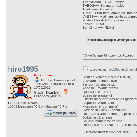
The ferrailler==>RAS, rapide
THEO2==> Sympa et rapide
Tomlas==> Aucun pb
Tudor==>Par tiers, aucun pb. Bon é
Vivi368==> Vraiment rapide et symp
Yoshigold==>RAS, super membre
Zackz==> RAS
Zombiman==> Nickel
Merci beaucoup d'avoir pris le t
[ Dernière modification par Byakuya
hiro1995
Envoyé par
hiro1995
le Dimanc
Hors Ligne
Salut et Bienvenue sur le Forum,
Membre Banni depuis le
Vu Avertissement Divin.
19/10/2012 sera débanni le
J'ai Lion Botanique x1
15/03/2021
Ange de Loyauté promo
Dandylion x1 promo
Grade :
[Kuriboh]
Sceau de la rose x1
Echanges (Aucun)
Chariot de guerre des bêtes gladia
Inscrit le 05/11/2008
Laquerius 2 (en rare)
10189
Messages/ 0 Contributions/ 0 Pts
Morphojarre (commune)
Livre de la lune x1 (commune)
Message Privé
Des cartes ailes noires : j'ai plein 
Solidarité x2 en rare
Bouclier humain x2 en rare
Réponds et propose sur ma liste ple
[ Dernière modification par hiro1995