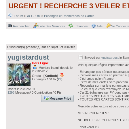
URGENT ! RECHERCHE 3 VEILER E
Forum
>
Yu-Gi-Oh!
>
Échanges et Recherches de Cartes
Rechercher
Liste des Membres
Echanges
Aide
Se Connecte
Utilisateur(s) présent(s) sur ce sujet :
et 0 invités
yugistardust
Envoyé par
yugistardust
le Same
Hors Ligne
Voici quelques règles importantes a
Membre Inactif depuis le
20/10/2012
- Échangeur pas sérieux ou arnaqu
- J'envoie mes cartes en premier si
Grade :
[Kuriboh]
- J’échange qu'en France
Echanges
100 % (
29
)
- L'état de mes cartes sera prévenu 
- Répondez sur ma liste et non pas s
Inscrit le 23/02/2011
- Je veux que vous m'envoyez un M
1295
Messages/ 0 Contributions/ 0 Pts
- J'ai 21 échanges sur FY donc pas d
- TOUTES MES CARTES SONT MIN
Message Privé
- TOUTES MES CARTES SONT FR 
Merci de votre lecture et de votre 
MES RECHERCHES :
NOUVELLES RECHERCHES HYPER
Effect veiler x3