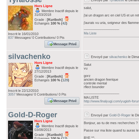
Envoyé par
Tyralosse
le Dimanc
Hors Ligne
salut,
Membre Inactif depuis le
31/03/2018
j'ai un dragon arc en ciel US et un ret
Grade :
[Kuriboh]
j'aurais vu uria, seigneur des flamme
Echanges
100 % (
42
)
___________________
Ma Liste
Inscrit le 16/01/2010
837
Messages/ 0 Contributions/ 0 Pts
Message Privé
silvachenko
Envoyé par
silvachenko
le Dima
Hors Ligne
Salut
Membre Inactif depuis le
vu
27/12/2013
gorz
Grade :
[Kuriboh]
ancien dragon feerique
Echanges
100 % (
129
)
controle mental
rflect bounder
Inscrit le 22/12/2010
___________________
3057
Messages/ 0 Contributions/ 0 Pts
MA LISTE
Message Privé
http://www.finalyugi.com/yugioh-for
Gold-D-Roger
Envoyé par
Gold-D-Roger
le Di
Hors Ligne
Bonjour, as-tu de mes recherches ?
Membre Inactif depuis le
03/08/2013
Passe sur ma liste quand tu auras l
Grade :
[Kuriboh]
BYE ^^.
Echanges
100 % (
12
)