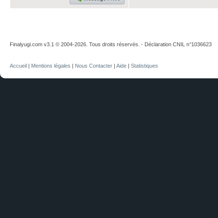
Finalyugi.com v3.1 © 2004-2026. Tous droits réservés. - Déclaration CNIL n°1036623
Accueil
|
Mentions légales
|
Nous Contacter
|
Aide
|
Statistiques