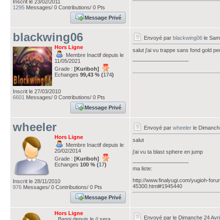
Inscrit le 23/02/2011
1295
Messages/ 0 Contributions/ 0 Pts
Message Privé
blackwing06
Envoyé par
blackwing06
le Same
Hors Ligne
salut j'ai vu trappe sans fond gold pe
Membre Inactif depuis le
___________________
11/05/2021
Grade :
[Kuriboh]
Echanges
99,43 % (
174
)
Inscrit le 27/03/2010
6601
Messages/ 0 Contributions/ 0 Pts
Message Privé
wheeler
Envoyé par
wheeler
le Dimanche
Hors Ligne
salut
Membre Inactif depuis le
20/02/2014
j'ai vu ta blast sphere en jump
Grade :
[Kuriboh]
___________________
Echanges
100 % (
17
)
ma liste:
http://www.finalyugi.com/yugioh-foru
Inscrit le 28/11/2010
45300.html#1945440
976
Messages/ 0 Contributions/ 0 Pts
Message Privé
Hors Ligne
Envoyé par
le Dimanche 24 Avri
Banni depuis le // sera