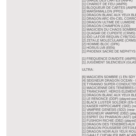
[1] GARDE DES CARTES (ANPR)
[1] CHARIOT DE FEU (ANPR)
[1] BLOQUEUR DE CARTES (ANPR
[2] MARSHMALLON (PP01)
[1] DRAGON BLANC AUX YEUX B
[1] DRAGON ARC-EN-CIEL CORR
[1] DRAGON ULTIME DE LUMIERE
[1] DRAGON CHAMPION (LDD)
[1] MAGICIEN DU CHAOS SOMBRE
[1] QUASAR DE CUPIDITE (CRMS)
[1] IDO LA FOR REQUIN CYB(TDG
[2] ZETA LE MOLECULAIRE (CRMS
[2] HOMME-BLOC (DPK)
[1] HORUS LV8 (EEN)
[1] PHOENIX SACRE DE NEPHTYS (
[1] FREQUENCE D'AVIDITE (ANPR
[1] JUGEMENT SILENCIEUX (GLAS) 
ULTRA :
[6] MAGICIEN SOMBRE (1 EN SDY pl
[4] SEIGNEUR DRAGON OCEAN - N
[3] TYRANNO SUPER-CONDUCTEUR (
[1] MAGICIENNE DES TENEBRES (R
[1] TRANCHANT, HEROS ELEMENTA
[1] DRAGON BLANC AUX YEUX BLE
[1] LE RENONCE (DDP) (played-po
[1] BLACK LUSTER SOLDIER (EN-S
[1] KAISER HIPPOCAMPE (SKE) (ne
[1] VAMPIRE GENESIS (SD2) (near
[1] SEIGNEUR VAMPIRE (DB2) (pl
[1] ESPRIT DU PHARAON (AST) (p
[1] FUSHIOH RICHIE (DB2) (playe
[1] DRAGON DES TENEBRES AUX
[1] DRAGON POUSSIERE D'ETOI
[1] DRAGON NOIR AUX YEUX RO
[1] GAIA LE CHEVALIER IMPLACA