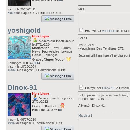
___________________
[/url]
Inscrit le 25/02/2011
3969
Messages/ 0 Contributions/ 0 Pts
Message Privé
yoshigold
Envoyé par
yoshigold
le Dimanch
Hors Ligne
Salut !
Modérateur Inactif depuis
le 27/11/2024
J'ai vu ceci :
Modération :
Profil, Forum,
-Magicienne Des Ténèbres CT2
News, Faq, Articles, Lexique,
Cartes, Echanges
Jette un œil à ma liste s'il te plait e
Grade :
[Super Modo]
Echanges
100 % (
506
)
Inscrit le 10/03/2009
16848
Messages/ 67 Contributions/ 0 Pts
Message Privé
Dinox-91
Envoyé par
Dinox-91
le Dimanch
Hors Ligne
Salut, j'ai vu trappe sans fond Gold,
Membre Inactif depuis le
Répond sur ma liste.
27/01/2012
A bientôt, Dinox-91.
Grade :
[Kuriboh]
Echanges
87,5 % (
8
)
___________________
Ma Liste !
Inscrit le 06/07/2010
1994
Messages/ 0 Contributions/ 0 Pts
Message Privé