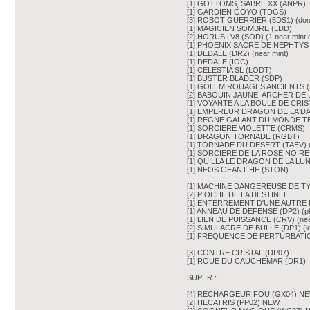
[1] GOTTOMS, SABRE XX (ANPR)
[1] GARDIEN GOYO (TDGS)
[3] ROBOT GUERRIER (5DS1) (dont 
[1] MAGICIEN SOMBRE (LDD)
[2] HORUS LV8 (SOD) (1 near mint e
[1] PHOENIX SACRE DE NEPHTYS (
[1] DEDALE (DR2) (near mint)
[1] DEDALE (IOC)
[1] CELESTIA SL (LODT)
[1] BUSTER BLADER (SDP)
[1] GOLEM ROUAGES ANCIENTS (
[2] BABOUIN JAUNE, ARCHER DE LA
[1] VOYANTE A LA BOULE DE CRIS
[1] EMPEREUR DRAGON DE LA DA
[1] REGNE GALANT DU MONDE T
[1] SORCIERE VIOLETTE (CRMS)
[1] DRAGON TORNADE (RGBT)
[1] TORNADE DU DESERT (TAEV) (n
[1] SORCIERE DE LA ROSE NOIRE
[1] QUILLA LE DRAGON DE LA LUN
[1] NEOS GEANT HE (STON)
[1] MACHINE DANGEREUSE DE TY
[2] PIOCHE DE LA DESTINEE
[1] ENTERREMENT D'UNE AUTRE
[1] ANNEAU DE DEFENSE (DP2) (pl
[1] LIEN DE PUISSANCE (CRV) (near
[2] SIMULACRE DE BULLE (DP1) (le
[1] FREQUENCE DE PERTURBATI
[3] CONTRE CRISTAL (DP07)
[1] ROUE DU CAUCHEMAR (DR1)
SUPER :
[4] RECHARGEUR FOU (GX04) N
[2] HECATRIS (PP02) NEW