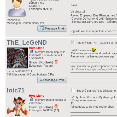
débanni le //
Salut,
Grade :
[]
Echanges
75 % (
4
)
Vu chez toi:
Raviel, Empereur Des Phantasmes SOI
-Cavalier Du Vortex GLAS (édition lim
Inscrit le //
-Bombardier De Choc Des Ténèbr
Messages/ Contributions/ Pts
Message Privé
regarde ma liste si quelque chose te t
ThE_LeGeND
Envoyé par
ThE_LeGeND
le Di
Hors Ligne
Salut! Bienvenue
Membre Banni depuis le
J'ai vu trappe sans fond gold et drag
20/10/2012 sera débanni le
Passe voir ma liste et propose stp
16/03/2021
___________________
Grade :
[Kuriboh]
Echanges (Aucun)
Voici ma liste toujours répondre de
http://www.finalyugi.com/yugioh-for
Inscrit le 06/04/2011
389
Messages/ 0 Contributions/ 0 Pts
Message Privé
loic71
Envoyé par
loic71
le Dimanche 2
Hors Ligne
-x1 Typhon D'Espace Mystique gold
Membre Inactif depuis le
- Dragon arc-en-ciel
24/02/2026
??
j'ai ca qu'as tu de mes recherches
Grade :
[Kuriboh]
Echanges
94,12 % (
17
)
___________________