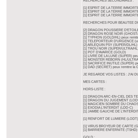
RECHERCHES SECONDAIRES :
[1] ESPRIT DE LA TERRE IMMORTEL
[1] ESPRIT DE LA TERRE IMMORTEL
[1] ESPRIT DE LA TERRE IMMORTE
RECHERCHES POUR BEAUTEE DU
[2] DRAGON POUSSIERE D'ETOIL
[2] DRAGON ROSE NOIR (GHOST/
[1] TYPHON (GOLD/HL) peux remt
[1] TELEPORTEUR D'URGENCE (ulti 
[2] ARLEQUIN PSY (SUPER/DL/HL)
[1] TROU NOIR (SUPER/ULTRA/HL)
[1] POT D'AVARICE (GOLD)
[1] LIVRE DE LA LUNE (SUPER) pe
[1] MONSTER REBORN (HL/ULTRA/
[1] SACRIFICE INUTILE (SUPER) p
[1] DAD (SECRET) peux remttre la
JE REGARDE VOS LISTES : J'AI
MES CARTES :
HORS-LISTE :
[1] DRAGON ARC-EN-CIEL DES T
[1] DRAGON DU JUGEMENT (LODT)
[1] MAGICIEN SOMBRE DU CHAOS
[1] EXODIA L'INTERDIT (LDD-C)
[1] JAMBE GAUCHE DE L'INTERDIT (
[1] RENFORT DE LUMIERE (LODT
[1] VIRUS BROYEUR DE CARTE (
[1] BARRIERE ENFERNITE (TSHD)
GOLD :