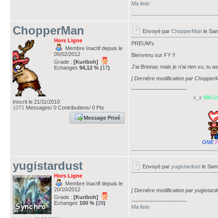
Ma liste
ChopperMan
Envoyé par
ChopperMan
le Sam
Hors Ligne
PREUM's
Membre Inactif depuis le
05/02/2012
Bienvenu sur FY !!
Grade :
[Kuriboh]
J'ai Brionac mais je n'ai rien vu, tu
Echanges
94,12 % (
17
)
[ Dernière modification par Chopper
___________________
x_x
MA LI
Inscrit le 21/11/2010
1071
Messages/ 0 Contributions/ 0 Pts
Message Privé
ONE
yugistardust
Envoyé par
yugistardust
le Same
Hors Ligne
Membre Inactif depuis le
20/10/2012
[ Dernière modification par yugistard
Grade :
[Kuriboh]
___________________
Echanges
100 % (
29
)
Ma liste