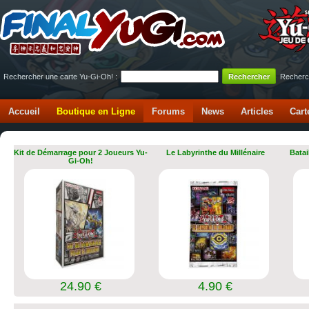
Rechercher une carte Yu-Gi-Oh! :
Recherc
Accueil
Boutique en Ligne
Forums
News
Articles
Cart
Kit de Démarrage pour 2 Joueurs Yu-
Le Labyrinthe du Millénaire
Batai
Gi-Oh!
24.90 €
4.90 €