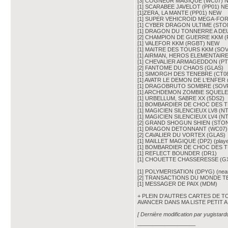
[3] COGNEUR MAGIQUE (WC07) 
[1] SCARABEE JAVELOT (PP01) N
[1]ZERA, LA MANTE (PP01) NEW
[1] SUPER VEHICROID MEGA-FO
[1] CYBER DRAGON ULTIME (STON
[1] DRAGON DU TONNERRE A DEU
[2] CHAMPION DE GUERRE KKM 
[1] VALEFOR KKM (RGBT) NEW
[1] MAITRE DES TOURS KKM (SO
[1] AIRMAN, HEROS ELEMENTAIRE
[1] CHEVALIER ARMAGEDDON (P
[2] FANTOME DU CHAOS (GLAS)
[1] SIMORGH DES TENEBRE (CT0
[1] AVATR LE DEMON DE L'ENFER 
[1] DRAGOBRUTO SOMBRE (SOV
[1] ARCHDEMON ZOMBIE SQUELE
[1] URBELLUM, SABRE XX (5DS2)
[1] BOMBARDIER DE CHOC DES 
[1] MAGICIEN SILENCIEUX LV8 (N
[1] MAGICIEN SILENCIEUX LV4 (N
[2] GRAND SHOGUN SHIEN (STO
[1] DRAGON DETONNANT (WC07)
[2] CAVALIER DU VORTEX (GLAS)
[1] MAILLET MAGIQUE (DP2) (play
[1] BOMBARDIER DE CHOC DES 
[1] REFLECT BOUNDER (DR1)
[1] CHOUETTE CHASSERESSE (G
[1] POLYMERISATION (DPYG) (near mi
[2] TRANSACTIONS DU MONDE T
[1] MESSAGER DE PAIX (MDM)
+ PLEIN D'AUTRES CARTES DE T
AVANCER DANS MA LISTE PETIT A P
[ Dernière modification par yugistard
___________________