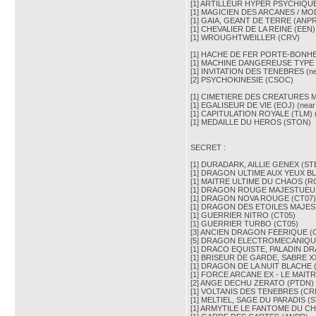
[1] ARTILLEUR HYPER PSYCHIQU
[1] MAGICIEN DES ARCANES / M
[1] GAIA, GEANT DE TERRE (ANP
[1] CHEVALIER DE LA REINE (EEN)
[1] WROUGHTWEILLER (CRV)
[1] HACHE DE FER PORTE-BONHEU
[1] MACHINE DANGEREUSE TYPE 6
[1] INVITATION DES TENEBRES (nea
[2] PSYCHOKINESIE (CSOC)
[1] CIMETIERE DES CREATURES 
[1] EGALISEUR DE VIE (EOJ) (near 
[1] CAPITULATION ROYALE (TLM) (
[1] MEDAILLE DU HEROS (STON)
SECRET :
[1] DURADARK, AILLIE GENEX (STBL) (
[1] DRAGON ULTIME AUX YEUX BL
[1] MAITRE ULTIME DU CHAOS (R
[1] DRAGON ROUGE MAJESTUEUX
[1] DRAGON NOVA ROUGE (CT07)
[1] DRAGON DES ETOILES MAJES
[1] GUERRIER NITRO (CT05)
[1] GUERRIER TURBO (CT05)
[3] ANCIEN DRAGON FEERIQUE (
[5] DRAGON ELECTROMECANIQUE
[1] DRACO EQUISTE, PALADIN D
[1] BRISEUR DE GARDE, SABRE X
[1] DRAGON DE LA NUIT BLACHE 
[1] FORCE ARCANE EX - LE MAIT
[2] ANGE DECHU ZERATO (PTDN) (d
[1] VOLTANIS DES TENEBRES (CR
[1] MELTIEL, SAGE DU PARADIS (
[1] ARMYTILE LE FANTOME DU C