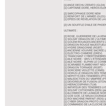
[1] ANGE DECHU ZERATO (GLD4)
[1] CAPITAINE DORE, HEROS ELE
[2] SARCOPHAGE DORE NEW
[1] RENFORT DE L'ARMEE (GLD1)
[1] EPEES DE REVELATION DE LA
[2] UN SOUFFLE D'AILE DE PHOEN
ULTIMATE :
[2] ROSE, GUERRIERE DE LA VE
[1] SOLDAT DRAGON DE L'ULTIME 
[1] GOLEM ROUAGES ANCIENTS U
[1] DRAGON ROUGE MAJESTUEUX
[1] HYDRE DRAGONNE (RGBT)
[1] ANCIENNE VOUIVRE SACREE 
[1] ELECTRO-CHIMERE (DREV)
[1] TRANCHANT CYBERTENEBREUX 
[1] AILE NOIRE - VAYU L'ETENDA
[1] AILE NOIRE - ELPHIN LE CO
[1] SCARABEE FLAMBOYANT NEO-S
[1] DRAGON TORNADE (RGBT)
[1] SORCIERE VIOLETTE (CRMS)
[1] HORUS LE DRAGON DES TEN
[1] NEPHTYS DES TENEBRES (PT
[1] MALEDICTION DU VAMPIRE (P
[1] DEVOREUR DE FUSION (STON
[1] HIERACOSPHINX (TLM)
[1] IMITATEUR DES TENEBRES LV3 
[1] SOLDAT CHTHONIEN (EEN) (pl
[1] ALCHIMISTE DE LA MAGIE NOI
[1] GOE GOE, LE NINJA COURAGE
[1] ROI MACHINE PARFAIT (RDS) (
[1] CYBER DRAGON PROTO (SOI) 
[1] COMMANDO DE LA CLOCHE D