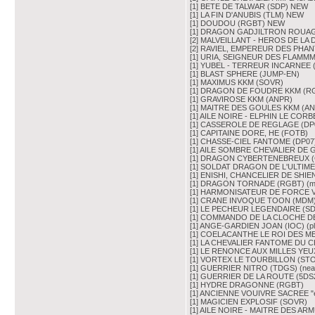
[1] BETE DE TALWAR (SDP) NEW
[1] LA FIN D'ANUBIS (TLM) NEW
[1] DOUDOU (RGBT) NEW
[1] DRAGON GADJILTRON ROUAGE 
[2] MALVEILLANT - HEROS DE LA 
[2] RAVIEL, EMPEREUR DES PHANTA
[1] URIA, SEIGNEUR DES FLAMM
[1] YUBEL - TERREUR INCARNEE 
[1] BLAST SPHERE (JUMP-EN)
[1] MAXIMUS KKM (SOVR)
[1] DRAGON DE FOUDRE KKM (R
[1] GRAVIROSE KKM (ANPR)
[1] MAITRE DES GOULES KKM (A
[1] AILE NOIRE - ELPHIN LE CO
[1] CASSEROLE DE REGLAGE (DP
[1] CAPITAINE DORE, HE (FOTB)
[1] CHASSE-CIEL FANTOME (DP07)
[1] AILE SOMBRE CHEVALIER DE G
[1] DRAGON CYBERTENEBREUX (
[1] SOLDAT DRAGON DE L'ULTIME
[1] ENISHI, CHANCELIER DE SHIEN
[1] DRAGON TORNADE (RGBT) (min
[1] HARMONISATEUR DE FORCE V
[1] CRANE INVOQUE TOON (MDM
[1] LE PECHEUR LEGENDAIRE (SD
[1] COMMANDO DE LA CLOCHE DE F
[1] ANGE-GARDIEN JOAN (IOC) (pl
[1] COELACANTHE LE ROI DES MER
[1] LA CHEVALIER FANTOME DU C
[1] LE RENONCE AUX MILLES YEUX 
[1] VORTEX LE TOURBILLON (ST
[1] GUERRIER NITRO (TDGS) (near
[1] GUERRIER DE LA ROUTE (5DS
[1] HYDRE DRAGONNE (RGBT)
[1] ANCIENNE VOUIVRE SACREE "ér
[1] MAGICIEN EXPLOSIF (SOVR)
[1] AILE NOIRE - MAITRE DES A