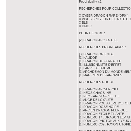
Pot of duality x2
RECHERCHES POUR COLLECTION
X CYBER DRAGON RARE (DP04)
X VIRUS BROYEUR DE CARTE G
X BLS
X DMOC
POUR DECK BC :
[2] DRAGON ARC EN CIEL
RECHERCHES PRIORITAIRES :
[3] DRAGON ORIENTAL
[1] KALIDOR
[1] DRAGON DE FERRAILLE
[3] ILLUSIONNISTE D'EFFET
[1] LARVE DE BRUME
[1] ARCHDEMON DU MONDE MEN
[1] MAGICIEN DES ARCANES
RECHERCHES GHOST :
[1] DRAGON ARC-EN-CIEL
[1] NEOS CHAOS, HE
[1] NEOS ARC-EN-CIEL, HE
[1] ANGE DE LOYAUTE
[1] DRAGON POUSSIERE D'ETOIL
[1] DRAGON ROSE NOIRE
[1] ANCIEN DRAGON FEERIQUE
[1] DRAGON ETOILE FILANTE
[1] NUMERO 17 : DRAGON LEVIA
[1] DRAGON PHOTON AUX YEUX
[1] NUMERO C39 : RAYON UTOPIE