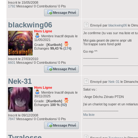
Inscrit le 15/05/2008
1792
Messages/ 0 Contributions/ 0 Pts
Message Privé
blackwing06
Envoyé par
blackwing06
le Dima
Hors Ligne
Je confirme (tu vas sur ma liste et tu 
Membre Inactif depuis le
11/05/2021
Moi gaia geant de pierre anpr ulti
Toi trappe sans fond gold
Grade :
[Kuriboh]
Echanges
99,43 % (
174
)
Go mp ^^
___________________
Inscrit le 27/03/2010
6601
Messages/ 0 Contributions/ 0 Pts
Message Privé
Nek-31
Envoyé par
Nek-31
le Dimanche
Hors Ligne
Salut vu :
Membre Inactif depuis le
30/11/2025
-Ange Déchu Zérato PTDN
Grade :
[Kuriboh]
j'ai un chariot bg super et un retiariu
Echanges
100 % (
92
)
___________________
Ma liste
Inscrit le 09/12/2008
7847
Messages/ 0 Contributions/ 0 Pts
Message Privé
Tyralosse