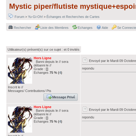
Mystic piper/flutiste mystique+espoi
Forum
>
Yu-Gi-Oh!
>
Échanges et Recherches de Cartes
Rechercher
Liste des Membres
Echanges
Aide
Se Connecte
Utilisateur(s) présent(s) sur ce sujet :
et 0 invités
Hors Ligne
Envoyé par
le Mardi 09 Octobre
Banni depuis le // sera
débanni le //
repondu
Grade :
[]
Echanges
75 % (
4
)
Inscrit le //
Messages/ Contributions/ Pts
Message Privé
Hors Ligne
Envoyé par
le Mardi 09 Octobre
Banni depuis le // sera
débanni le //
repondu
Grade :
[]
Echanges
75 % (
4
)