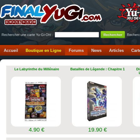
Rechercher une carte Yu-Gi-Oh! :
Recherc
Accueil
Boutique en Ligne
Forums
News
Articles
Cart
Le Labyrinthe du Millénaire
Batailles de Légende : Chapitre 1
Di
4.90 €
19.90 €