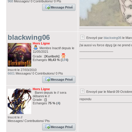
968
Messages/ 0 Contributions/ 0 Pts
Message Privé
blackwing06
Envoyé par
blackwing06
le Mar
Hors Ligne
j'ai aussi vu force dpyg (je ne prend
Membre Inactif depuis le
___________________
11/05/2021
Grade :
[Kuriboh]
Echanges
99,43 % (
174
)
Inscrit le 27/03/2010
6601
Messages/ 0 Contributions/ 0 Pts
Message Privé
Hors Ligne
Envoyé par
le Mardi 09 Octobre
Banni depuis le // sera
débanni le //
repondu
Grade :
[]
Echanges
75 % (
4
)
Inscrit le //
Messages/ Contributions/ Pts
Message Privé