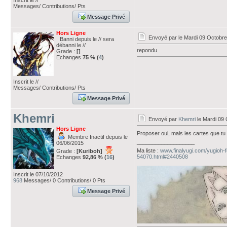
Inscrit le //
Messages/ Contributions/ Pts
Message Privé
Hors Ligne
Envoyé par
le Mardi 09 Octobr
Banni depuis le // sera
débanni le //
repondu
Grade :
[]
Echanges
75 % (
4
)
Inscrit le //
Messages/ Contributions/ Pts
Message Privé
Khemri
Envoyé par
Khemri
le Mardi 09 
Hors Ligne
Proposer oui, mais les cartes que t
Membre Inactif depuis le
___________________
06/06/2015
Ma liste :
www.finalyugi.com/yugioh-
Grade :
[Kuriboh]
54070.html#2440508
Echanges
92,86 % (
16
)
Inscrit le 07/10/2012
968
Messages/ 0 Contributions/ 0 Pts
Message Privé