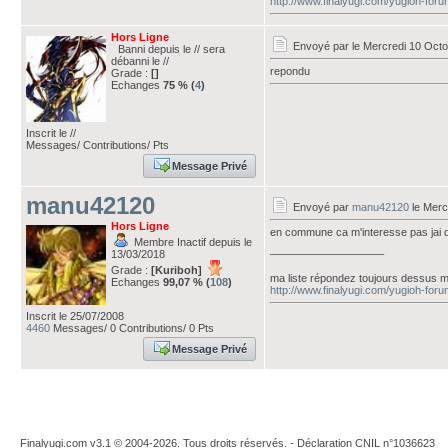
http://www.finalyugi.com/yugioh-for
Hors Ligne
Envoyé par
le Mercredi 10 Oct
Banni depuis le // sera
débanni le //
repondu
Grade :
[]
Echanges
75 % (
4
)
Inscrit le //
Messages/ Contributions/ Pts
Message Privé
manu42120
Envoyé par
manu42120
le Merc
Hors Ligne
en commune ca m'interesse pas jai de
Membre Inactif depuis le
___________________
13/03/2018
Grade :
[Kuriboh]
ma liste répondez toujours dessus m
Echanges
99,07 % (
108
)
http://www.finalyugi.com/yugioh-for
Inscrit le 25/07/2008
4460
Messages/ 0 Contributions/ 0 Pts
Message Privé
Finalyugi.com v3.1 © 2004-2026. Tous droits réservés. - Déclaration CNIL n°1036623