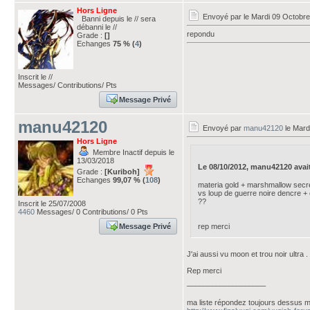
Hors Ligne
Envoyé par
le Mardi 09 Octobre
Banni depuis le // sera
débanni le //
repondu
Grade :
[]
Echanges
75 % (
4
)
Inscrit le //
Messages/ Contributions/ Pts
Message Privé
manu42120
Envoyé par
manu42120
le Mard
Hors Ligne
Membre Inactif depuis le
13/03/2018
Le 08/10/2012, manu42120 avait é
Grade :
[Kuriboh]
Echanges
99,07 % (
108
)
materia gold + marshmallow secr
vs loup de guerre noire dencre +
??
Inscrit le 25/07/2008
4460
Messages/ 0 Contributions/ 0 Pts
Message Privé
rep merci
J'ai aussi vu moon et trou noir ultra .
Rep merci
___________________
ma liste répondez toujours dessus m