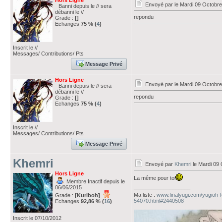
Hors Ligne
Envoyé par
le Mardi 09 Octobr
Banni depuis le // sera
débanni le //
repondu
Grade :
[]
Echanges
75 % (
4
)
Inscrit le //
Messages/ Contributions/ Pts
Message Privé
Hors Ligne
Envoyé par
le Mardi 09 Octobr
Banni depuis le // sera
débanni le //
repondu
Grade :
[]
Echanges
75 % (
4
)
Inscrit le //
Messages/ Contributions/ Pts
Message Privé
Khemri
Envoyé par
Khemri
le Mardi 09 
Hors Ligne
La même pour toi
Membre Inactif depuis le
___________________
06/06/2015
Ma liste :
www.finalyugi.com/yugioh-
Grade :
[Kuriboh]
54070.html#2440508
Echanges
92,86 % (
16
)
Inscrit le 07/10/2012