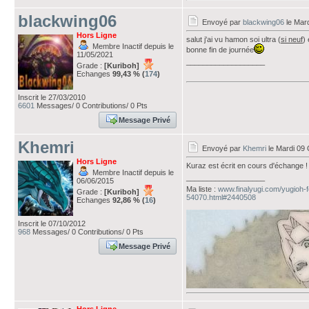
blackwing06
Envoyé par
blackwing06
le Mar
Hors Ligne
salut j'ai vu hamon soi ultra (
si neuf
) 
Membre Inactif depuis le
bonne fin de journée
11/05/2021
___________________
Grade :
[Kuriboh]
Echanges
99,43 % (
174
)
Inscrit le 27/03/2010
6601
Messages/ 0 Contributions/ 0 Pts
Message Privé
Khemri
Envoyé par
Khemri
le Mardi 09 
Hors Ligne
Kuraz est écrit en cours d'échange !
Membre Inactif depuis le
___________________
06/06/2015
Ma liste :
www.finalyugi.com/yugioh-
Grade :
[Kuriboh]
54070.html#2440508
Echanges
92,86 % (
16
)
Inscrit le 07/10/2012
968
Messages/ 0 Contributions/ 0 Pts
Message Privé