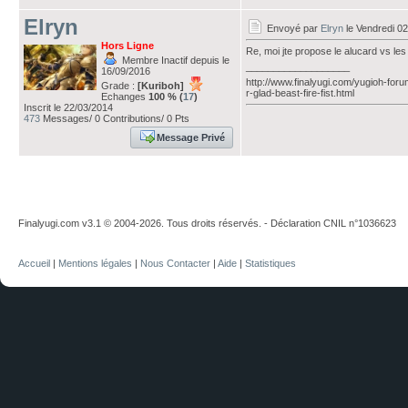
Elryn
Envoyé par
Elryn
le Vendredi 02
Hors Ligne
Re, moi jte propose le alucard vs les 2
Membre Inactif depuis le
___________________
16/09/2016
http://www.finalyugi.com/yugioh-foru
Grade :
[Kuriboh]
r-glad-beast-fire-fist.html
Echanges
100 % (
17
)
Inscrit le 22/03/2014
473
Messages/ 0 Contributions/ 0 Pts
Message Privé
Finalyugi.com v3.1 © 2004-2026. Tous droits réservés. - Déclaration CNIL n°1036623
Accueil
|
Mentions légales
|
Nous Contacter
|
Aide
|
Statistiques