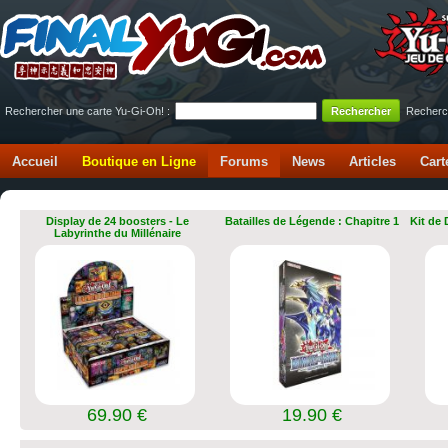
Rechercher une carte Yu-Gi-Oh! :
Recherc
Accueil
Boutique en Ligne
Forums
News
Articles
Cart
Display de 24 boosters - Le
Batailles de Légende : Chapitre 1
Kit de
Labyrinthe du Millénaire
69.90 €
19.90 €