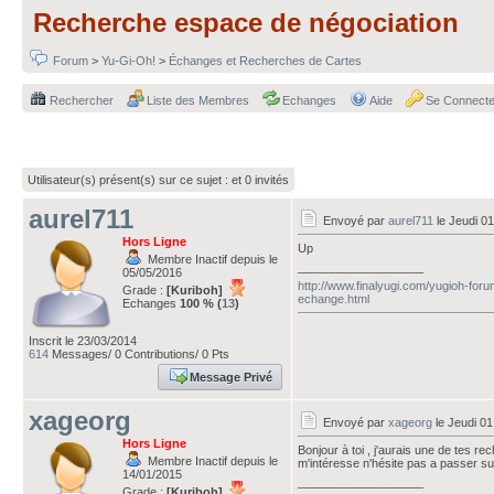
Recherche espace de négociation
Forum
>
Yu-Gi-Oh!
>
Échanges et Recherches de Cartes
Rechercher
Liste des Membres
Echanges
Aide
Se Connecte
Utilisateur(s) présent(s) sur ce sujet :
et 0 invités
aurel711
Envoyé par
aurel711
le Jeudi 01
Hors Ligne
Up
Membre Inactif depuis le
___________________
05/05/2016
http://www.finalyugi.com/yugioh-for
Grade :
[Kuriboh]
echange.html
Echanges
100 % (
13
)
Inscrit le 23/03/2014
614
Messages/ 0 Contributions/ 0 Pts
Message Privé
xageorg
Envoyé par
xageorg
le Jeudi 01
Hors Ligne
Bonjour à toi , j'aurais une de tes re
Membre Inactif depuis le
m'intéresse n'hésite pas a passer sur
14/01/2015
___________________
Grade :
[Kuriboh]