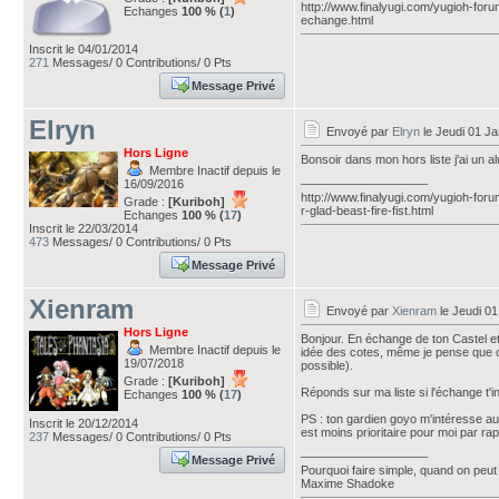
http://www.finalyugi.com/yugioh-fo
Echanges
100 % (
1
)
echange.html
Inscrit le 04/01/2014
271
Messages/ 0 Contributions/ 0 Pts
Message Privé
Elryn
Envoyé par
Elryn
le Jeudi 01 Ja
Hors Ligne
Bonsoir dans mon hors liste j'ai un 
Membre Inactif depuis le
___________________
16/09/2016
http://www.finalyugi.com/yugioh-foru
Grade :
[Kuriboh]
r-glad-beast-fire-fist.html
Echanges
100 % (
17
)
Inscrit le 22/03/2014
473
Messages/ 0 Contributions/ 0 Pts
Message Privé
Xienram
Envoyé par
Xienram
le Jeudi 01
Hors Ligne
Bonjour. En échange de ton Castel e
Membre Inactif depuis le
idée des cotes, même je pense que ce 
19/07/2018
possible).
Grade :
[Kuriboh]
Réponds sur ma liste si l'échange t'i
Echanges
100 % (
17
)
PS : ton gardien goyo m'intéresse aus
Inscrit le 20/12/2014
est moins prioritaire pour moi par rap
237
Messages/ 0 Contributions/ 0 Pts
___________________
Message Privé
Pourquoi faire simple, quand on peut
Maxime Shadoke