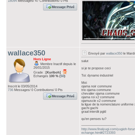
18094
Messages/ 47 Contributions/ 0 Pts
Message Privé
wallace350
Envoyé par
wallace350
le Mardi
Hors Ligne
salut
Membre Inactif depuis le
26/01/2015
si je te propose ceci
Grade :
[Kuriboh]
Toi: dynamo industriel
Echanges
100 % (
50
)
Moi:
Inscrit le 03/05/2014
ojama noir commune
736
Messages/ 0 Contributions/ 0 Pts
trio ojama commune
chevalier ojama commune
Message Privé
ojama roi x2 commune
ojamuscle x2 commune
la ligue de la nomenclature uniform
gachi gachi
graal interdit pgld
qu'en penses tu?
___________________
http://www.finalyugi.com/yugioh-foru
echange.html#2723393