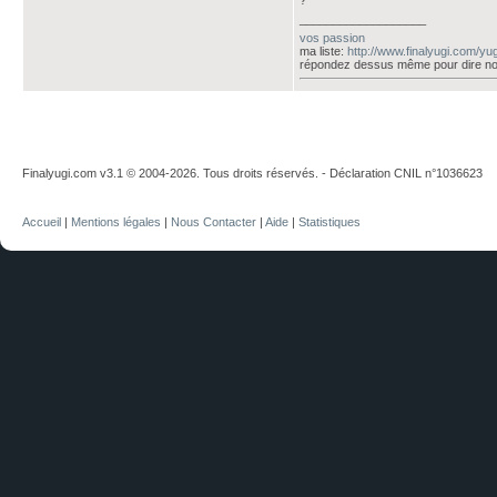
?
___________________
vos passion
ma liste:
http://www.finalyugi.com/yu
répondez dessus même pour dire no
Finalyugi.com v3.1 © 2004-2026. Tous droits réservés. - Déclaration CNIL n°1036623
Accueil
|
Mentions légales
|
Nous Contacter
|
Aide
|
Statistiques