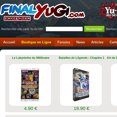
Rechercher une carte Yu-Gi-Oh! :
Recherc
Accueil
Boutique en Ligne
Forums
News
Articles
Cart
Le Labyrinthe du Millénaire
Batailles de Légende : Chapitre 1
Kit de
4.90 €
19.90 €