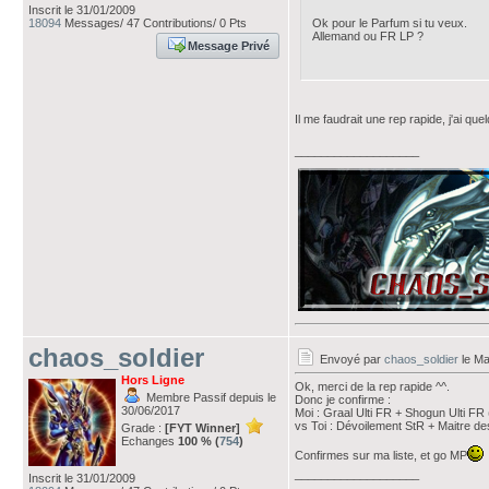
Inscrit le 31/01/2009
18094
Messages/ 47 Contributions/ 0 Pts
Ok pour le Parfum si tu veux.
Allemand ou FR LP ?
Message Privé
Il me faudrait une rep rapide, j'ai que
___________________
chaos_soldier
Envoyé par
chaos_soldier
le Ma
Hors Ligne
Ok, merci de la rep rapide ^^.
Membre Passif depuis le
Donc je confirme :
30/06/2017
Moi : Graal Ulti FR + Shogun Ulti 
vs Toi : Dévoilement StR + Maitre d
Grade :
[FYT Winner]
Echanges
100 % (
754
)
Confirmes sur ma liste, et go MP
___________________
Inscrit le 31/01/2009