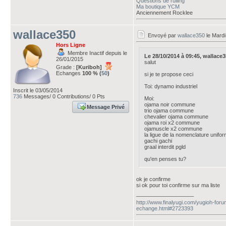
Questions de rulling
Ma boutique YCM
Anciennement Rocklee
wallace350
Envoyé par
wallace350
le Mardi
Hors Ligne
Membre Inactif depuis le
Le 28/10/2014 à 09:45, wallace350
26/01/2015
salut
Grade :
[Kuriboh]
Echanges
100 % (
50
)
si je te propose ceci
Toi: dynamo industriel
Inscrit le 03/05/2014
736
Messages/ 0 Contributions/ 0 Pts
Moi:
ojama noir commune
Message Privé
trio ojama commune
chevalier ojama commune
ojama roi x2 commune
ojamuscle x2 commune
la ligue de la nomenclature uni
gachi gachi
graal interdit pgld
qu'en penses tu?
ok je confirme
si ok pour toi confirme sur ma liste
___________________
http://www.finalyugi.com/yugioh-foru
echange.html#2723393