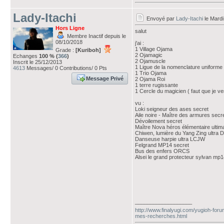
Lady-Itachi
Envoyé par
Lady-Itachi
le Mardi
Hors Ligne
salut
Membre Inactif depuis le
08/10/2018
j'ai :
1 Village Ojama
Grade :
[Kuriboh]
2 Ojamagic
Echanges
100 % (
366
)
2 Ojamuscle
Inscrit le 25/12/2013
1 Ligue de la nomenclature uniforme
4613
Messages/ 0 Contributions/ 0 Pts
1 Trio Ojama
Message Privé
2 Ojama Roi
1 terre rugissante
1 Cercle du magicien ( faut que je verif
vu :
Loki seigneur des ases secret
Aile noire - Maître des armures secr
Dévoilement secret
Maître Nova héros élémentaire ulti
Chiwen, lumière du Yang Zing ultra
Danseuse harpie ultra LCJW
Felgrand MP14 secret
Bus des enfers ORCS
Alsei le grand protecteur sylvan mp
___________________
http://www.finalyugi.com/yugioh-foru
mes-recherches.html