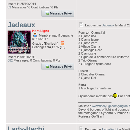
Inscrit le 25/10/2014
83
Messages/ 0 Contributions/ 0 Pts
Message Privé
Jadeaux
Envoyé par
Jadeaux
le Mardi 2
Hors Ligne
Pour ton Ojama j'ai :
Membre Inactif depuis le
3 Ojama noir
01/05/2017
3 Ojama jaune
3 Ojama vert
Grade :
[Kuriboh]
1 Village Ojama
Echanges
94,12 % (
18
)
2 Ojamagic Rare
2 Ojamuscle
Inscrit le 09/01/2011
2 Ligue de la nomenclature uniforme
682
Messages/ 0 Contributions/ 0 Pts
2 Trio Ojama
2 Ouragan Ojama delta
Message Privé
Fusion :
1 Chevalier Ojama
2 Ojama Roi
Extra :
1 Gachi gachi gantetsu
Ojamandala n'existe pas
Par contr
___________________
Ma liste :
www.finalyugi.com/yugioh-
Beyond borders of light and cosmos ! 
the metagame ! Synchro Summon ! D
Fortress Gol'Gar !
Lady-Itachi
Envoyé par
Lady-Itachi
le Mardi