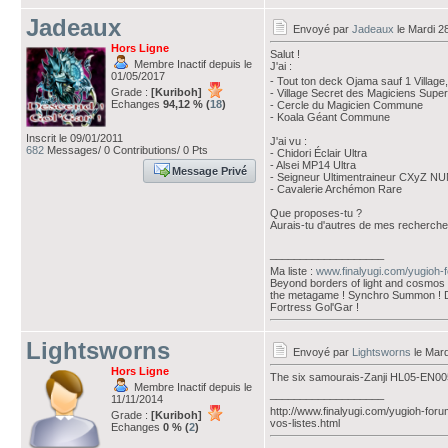
Jadeaux
Envoyé par
Jadeaux
le Mardi 2
Hors Ligne
Salut !
Membre Inactif depuis le
J'ai :
01/05/2017
- Tout ton deck Ojama sauf 1 Village
Grade :
[Kuriboh]
- Village Secret des Magiciens Super
Echanges
94,12 % (
18
)
- Cercle du Magicien Commune
- Koala Géant Commune
Inscrit le 09/01/2011
J'ai vu :
682
Messages/ 0 Contributions/ 0 Pts
- Chidori Éclair Ultra
- Alsei MP14 Ultra
Message Privé
- Seigneur Ultimentraineur CXyZ N
- Cavalerie Archémon Rare
Que proposes-tu ?
Aurais-tu d'autres de mes recherche
___________________
Ma liste :
www.finalyugi.com/yugioh-
Beyond borders of light and cosmos ! 
the metagame ! Synchro Summon ! D
Fortress Gol'Gar !
Lightsworns
Envoyé par
Lightsworns
le Mard
Hors Ligne
The six samourais-Zanji HL05-EN00
Membre Inactif depuis le
___________________
11/11/2014
http://www.finalyugi.com/yugioh-for
Grade :
[Kuriboh]
vos-listes.html
Echanges
0 % (
2
)