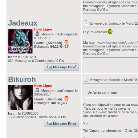
Beyond borders of light and cosmos ! 
the metagame ! Synchro Summon ! D
Fortress Gol'Gar !
Jadeaux
Envoyé par
Jadeaux
le Mardi 2
Hors Ligne
Et je l'ai retrouvé
Membre Inactif depuis le
___________________
01/05/2017
Ma liste :
www.finalyugi.com/yugioh-
Grade :
[Kuriboh]
Beyond borders of light and cosmos ! 
Echanges
94,12 % (
18
)
the metagame ! Synchro Summon ! D
Fortress Gol'Gar !
Inscrit le 09/01/2011
682
Messages/ 0 Contributions/ 0 Pts
Message Privé
Bikuroh
Envoyé par
Bikuroh
le Mardi 28
Hors Ligne
Membre Inactif depuis le
Je l'ai en commune
24/09/2017
Grade :
[Kuriboh]
Echanges
100 % (
37
)
C'est pas équivalent pour toi au nivea
Tant pis pour le maître nova he.
Sinon si tu veux l'archère de la rose
Inscrit le 15/06/2008
Moi: Archère de la rose
1331
Messages/ 0 Contributions/ 0 Pts
VS
Message Privé
Toi: Vapeur synchronique + Odin, D