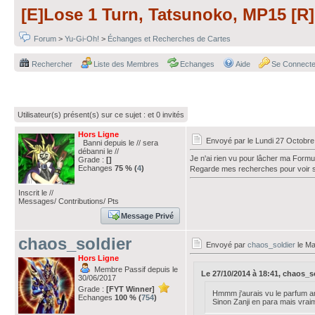
[E]Lose 1 Turn, Tatsunoko, MP15 [R]
Forum
>
Yu-Gi-Oh!
>
Échanges et Recherches de Cartes
Rechercher
Liste des Membres
Echanges
Aide
Se Connecte
Utilisateur(s) présent(s) sur ce sujet :
et 0 invités
Hors Ligne
Envoyé par
le Lundi 27 Octobre
Banni depuis le // sera
débanni le //
Je n'ai rien vu pour lâcher ma Formu
Grade :
[]
Echanges
75 % (
4
)
Regarde mes recherches pour voir s
Inscrit le //
Messages/ Contributions/ Pts
Message Privé
chaos_soldier
Envoyé par
chaos_soldier
le Ma
Hors Ligne
Membre Passif depuis le
Le 27/10/2014 à 18:41, chaos_sol
30/06/2017
Grade :
[FYT Winner]
Hmmm j'aurais vu le parfum ant
Echanges
100 % (
754
)
Sinon Zanji en para mais vrai