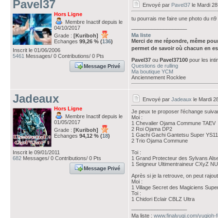
Pavel37
Envoyé par
Pavel37
le Mardi 28
Hors Ligne
tu pourrais me faire une photo du n9 
Membre Inactif depuis le
___________________
04/10/2017
Ma liste
Grade :
[Kuriboh]
Merci de me répondre, même pour
Echanges
99,26 % (
136
)
permet de savoir où chacun en es
Inscrit le 01/06/2006
5461
Messages/ 0 Contributions/ 0 Pts
Pavel37
ou
Pavel37100
pour les int
Questions de rulling
Message Privé
Ma boutique YCM
Anciennement Rocklee
Jadeaux
Envoyé par
Jadeaux
le Mardi 2
Hors Ligne
Je peux te proposer l'échange suivan
Membre Inactif depuis le
Moi :
01/05/2017
1 Chevalier Ojama Commune TAEV
2 Roi Ojama DP2
Grade :
[Kuriboh]
1 Gachi Gachi Gantetsu Super YS11
Echanges
94,12 % (
18
)
2 Trio Ojama Commune
Inscrit le 09/01/2011
Toi :
682
Messages/ 0 Contributions/ 0 Pts
1 Grand Protecteur des Sylvans Alse
1 Seigneur Ultimentraineur CXyZ 
Message Privé
Après si je la retrouve, on peut rajout
Moi :
1 Village Secret des Magiciens Su
Toi :
1 Chidori Eclair CBLZ Ultra
___________________
Ma liste :
www.finalyugi.com/yugioh-