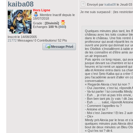
kaiba08
Envoyé par
kaiba08
le Jeudi 03
Hors Ligne
Je me suis surpassé : (les restrictio
Membre Inactif depuis le
18/07/2018
Grade :
[Divinité]
Echanges
100 % (
660
)
Quelques minutes plus tard, les Bl
château avec les toits couleur bl
Inscrit le 14/08/2005
dans le château. Une fois rentré à
21772
Messages/ 0 Contributions/ 52 Pts
professeur qui avait répartit les
ouvrit une porte qui donnait sur 
Message Privé
les Obélisk s’installèrent à table
de les connaître et d’être amis av
un air imposant.
Puis après ce long repas, qui avai
jusque devant sa chambre et lui e
heures et lui remit un appareil q
alla et Antoine entra dans sa cha
que c’est Seto Kaiba qui a créer l
peu l’académie avant d’aller en cou
conversation :
« Regarde Alexia c’est lui non ?
- Oui Jasmine, c’est lui, répondit A
- Va-lui parler ! lui conseilla Mindy.
- Euh ... je n’en ai pas très envie, 
- Bon ben tant pis j’y vais ! dit Ja
- Euh … … salut, répondit Antoin
- Comment t’appelles-tu ?
- Antoine et toi ?
- Moi c’est Jasmine ! Et les 2 aut
- Ok»
Mindy prit Alexia par le bras et s
quelques minutes puis Alexia décla
bout de deux minutes un Bleu Obél
« Qui t’es toi ? dit-il.