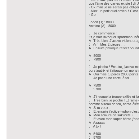
que l’âme des cartes existe ! dit 
- Ok mais je ne serais pas obliger
- Allez un petit duel amical ! C’est 
- Go !
Jaden (J) : 8000
Antoine (A) : 8000
J : Je commence !
Et je vais invoquer sparkman, hér
A : Très bien. J’active violent orag
J : Arf ! Mes 2 pièges …
A : Ensuite j’invoque reflect bound
A : 8000
J : 7900
J : Je pioche ! Ensuite, j’active 
burstinatrix et j’attaque ton mons
A : Oui mais tu perds 2000 points 
J : Je pose une carte, à toi.
A : 7500
J : 5700
A : J’invoque la troupe exilée et j
J : Très bien, je pioche ! Et l’âme
homme oiseau de feu, héros élém
A : Si tu veux …
J : Et ensuite j’active typhon d’e
A : Mon armure de sakuretsu …
J : Et avec mon super héros j’atta
A : Aaaaaa ! !
J : A toi !
A : 5400
J : 5700