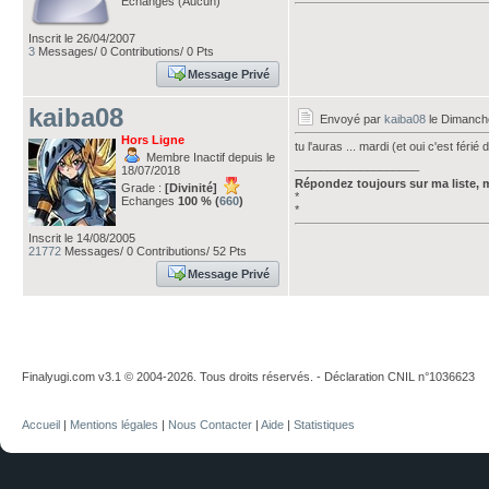
Echanges (Aucun)
Inscrit le 26/04/2007
3
Messages/ 0 Contributions/ 0 Pts
Message Privé
kaiba08
Envoyé par
kaiba08
le Dimanch
Hors Ligne
tu l'auras ... mardi (et oui c'est fér
Membre Inactif depuis le
___________________
18/07/2018
Répondez toujours sur ma liste, 
Grade :
[Divinité]
*
Echanges
100 % (
660
)
*
Inscrit le 14/08/2005
21772
Messages/ 0 Contributions/ 52 Pts
Message Privé
Finalyugi.com v3.1 © 2004-2026. Tous droits réservés. - Déclaration CNIL n°1036623
Accueil
|
Mentions légales
|
Nous Contacter
|
Aide
|
Statistiques