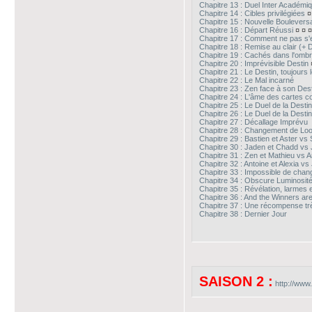
Chapitre 13 : Duel Inter Académi
Chapitre 14 : Cibles privilégiées
¤
Chapitre 15 : Nouvelle Boulevers
Chapitre 16 : Départ Réussi
¤ ¤ ¤
Chapitre 17 : Comment ne pas s'
Chapitre 18 : Remise au clair (+ 
Chapitre 19 : Cachés dans l'omb
Chapitre 20 : Imprévisible Destin
Chapitre 21 : Le Destin, toujours 
Chapitre 22 : Le Mal incarné
Chapitre 23 : Zen face à son Des
Chapitre 24 : L'âme des cartes co
Chapitre 25 : Le Duel de la Desti
Chapitre 26 : Le Duel de la Desti
Chapitre 27 : Décallage Imprévu
Chapitre 28 : Changement de Lo
Chapitre 29 : Bastien et Aster vs
Chapitre 30 : Jaden et Chadd vs 
Chapitre 31 : Zen et Mathieu vs A
Chapitre 32 : Antoine et Alexia v
Chapitre 33 : Impossible de chan
Chapitre 34 : Obscure Luminosit
Chapitre 35 : Révélation, larmes
Chapitre 36 : And the Winners are
Chapitre 37 : Une récompense tr
Chapitre 38 : Dernier Jour
SAISON 2 :
http://www