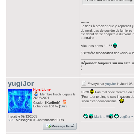
-------
Je tiens à préciser que je reprends j
du nord, pas de société de lumières .
Ce début de 2e chapitre a dut vous révé
contraire ...
Allez des coms ! ! ! ! !
[ Dernière modification par kaiba08 
___________________
Répondez toujours sur ma liste, 
*
*
yugiJor
Envoyé par
yugiJor
le Jeudi 03
Hors Ligne
18/20
Pas mal l'idée d'entrée en m
Membre Inactif depuis le
(Pour tout te dire, je suis impatient d
26/06/2021
Sinon c'est cool continue !
Grade :
[Kuriboh]
Echanges
100 % (
147
)
___________________
Inscrit le 09/12/2005
Ma liste !!!
yugiJor =
5931
Messages/ 0 Contributions/ 0 Pts
Message Privé