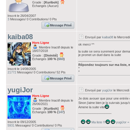
Grade :
[Kuriboh]
Echanges (Aucun)
Inscrit le 26/04/2007
3
Messages/ 0 Contributions/ 0 Pts
Message Privé
kaiba08
Envoyé par
kaiba08
le Mercredi
Hors Ligne
ok merci ^^
Membre Inactif depuis le
18/07/2018
la suite se sera surement pour dema
je promet un duel dans la suite
Grade :
[Divinité]
Echanges
100 % (
660
)
___________________
Répondez toujours sur ma liste, 
*
Inscrit le 14/08/2005
*
21772
Messages/ 0 Contributions/ 52 Pts
Message Privé
yugiJor
Envoyé par
yugiJor
le Mercredi
Hors Ligne
Je dois avouer que pour une entrée 
Membre Inactif depuis le
Sinon j'aime bien je la suivrais jusqu
26/06/2021
Amene la suite vite
Grade :
[Kuriboh]
Echanges
100 % (
147
)
___________________
Inscrit le 09/12/2005
Ma liste !!!
yugiJor =
5931
Messages/ 0 Contributions/ 0 Pts