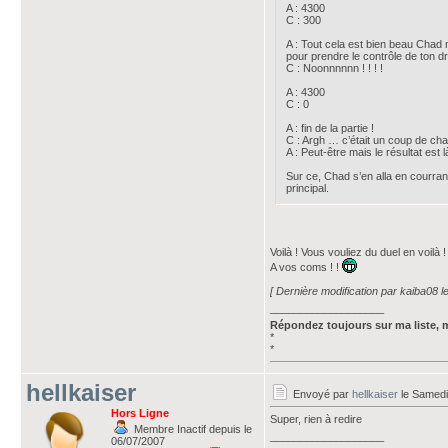
A : 4300
C : 300
A : Tout cela est bien beau Chad ma
pour prendre le contrôle de ton dra
C : Noonnnnnn ! ! ! !
A : 4300
C : 0
A : fin de la partie !
C : Argh … c’était un coup de cha
A : Peut-être mais le résultat est 
Sur ce, Chad s’en alla en courrant 
principal.
Voilà ! Vous vouliez du duel en voilà !
A vos coms ! !
[ Dernière modification par kaiba08 
___________________
Répondez toujours sur ma liste, 
*
*
hellkaiser
Envoyé par
hellkaiser
le Samedi
Hors Ligne
Super, rien à redire
Membre Inactif depuis le
___________________
06/07/2007