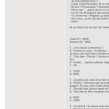
- Je suis Antoine et toi ?
- Chad. Chad Princeton. Et un min
- Ah bon ? Et pourquoi ? demand
- Parce que … parce que tu n’a pa
- Ca ne me dit toujours pas pour
- Tu m’énerves ! Réglons ça dans
- Si tu veux, ça ira vite de toutes 
- Duel !
Ils se mirent l’un en face de l’au
Chad (C) : 8000
Antoine (A) : 8000
C : Je te laisse commencer !
A : Comme tu veux ! Je pioche !
Je pose une carte face cachée et 
C : Très bien ! Pioche ! J’active 
vie !
A : Parfait … j’active cylindre mag
C : Arf …
C : 6100
A : 8000
C : Je pose une carte et je finis m
A : Pioche ! J’invoque par invoca
dragon ! Et avec mon cyber phoeni
C : Désolé mais j’active appel de
A : Très bien je finis ma phase d’
A : 8000
C : 5900
C : Je pioche ! Je passe mon drag