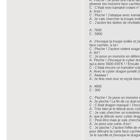
A : Pioche ! Je pose une carte f
phoenix ton monstre face cachée
C : C’était mon kamakiri volant n°
A : A toi !
C : Pioche ! J’attaque avec kamak
A : Je vais chercher la troupe ex
C : J’active les épées de révélation
A : 7600
C : 5900
A : J’invoque la troupe exilée et 
face cachée, à toi !
C : Pioche ! J’active violent orage
A : Arf !
C : Je pose un monstre en défense
A : Pioche ! J’invoque le cyber d
qui a donc 5600 d’ATK ! ! Ensuite
C : C’était encore un kamakiri vo
A : Avec le cyber dragon jumelé j’
C : Aaaaaa !
A : Je finis mon tour et reçoit d
A : 4800
C : 300
C : Pioche ! Je pose un monstre en
A : Je pioche ! La fin de ce duel
C : C’était dragon masqué ! J’in
A : Très bien je le détruit avec cy
C : Je vais chercher un troisiè
A : que je détruis avec cyber dra
C : Peut-être mais je vais cherc
A : Je pose une carte. A toi !
C : Je pioche ! J’active l’effet d
pour détruire ta carte face caché
Je le sacrifie et j’invoque le drag