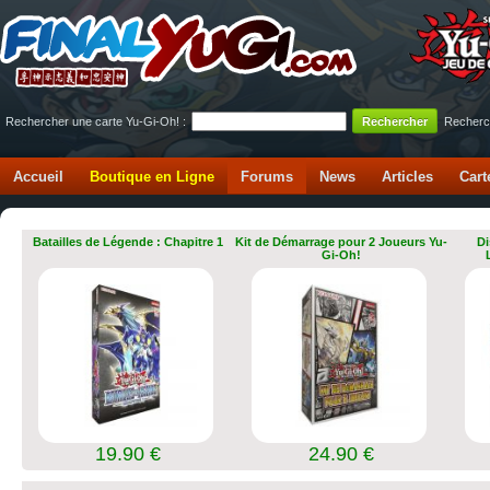
Rechercher une carte Yu-Gi-Oh! :
Recherc
Accueil
Boutique en Ligne
Forums
News
Articles
Cart
Batailles de Légende : Chapitre 1
Kit de Démarrage pour 2 Joueurs Yu-
Di
Gi-Oh!
19.90 €
24.90 €