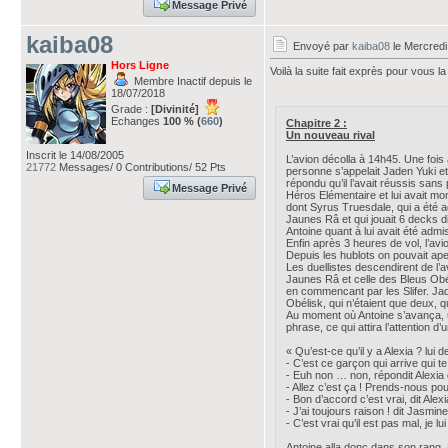
Message Privé
kaiba08
Envoyé par
kaiba08
le Mercredi
Hors Ligne
Voilà la suite fait exprès pour vous l
Membre Inactif depuis le
18/07/2018
Grade :
[Divinité]
Echanges
100 % (
660
)
Chapitre 2 :
Un nouveau rival
Inscrit le 14/08/2005
L’avion décolla à 14h45. Une fois 
21772
Messages/ 0 Contributions/ 52 Pts
personne s’appelait Jaden Yuki et 
répondu qu’il l’avait réussis sans
Message Privé
Héros Elémentaire et lui avait mont
dont Syrus Truesdale, qui a été a
Jaunes Râ et qui jouait 6 decks dif
Antoine quant à lui avait été adm
Enfin après 3 heures de vol, l’avio
Depuis les hublots on pouvait aper
Les duellistes descendirent de l’av
Jaunes Râ et celle des Bleus Obél
en commencant par les Slifer. Jade
Obélisk, qui n’étaient que deux, qu
Au moment où Antoine s’avança, une
phrase, ce qui attira l’attention d
« Qu’est-ce qu’il y a Alexia ? lui 
- C’est ce garçon qui arrive qui t
- Euh non … non, répondit Alexia
- Allez c’est ça ! Prends-nous pou
- Bon d’accord c’est vrai, dit Alexi
- J’ai toujours raison ! dit Jasmin
- C’est vrai qu’il est pas mal, je 
Antoine alla donc dans son rang. 