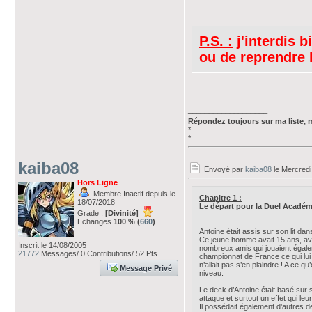
P.S. :
j'interdis 
ou de reprendre l
___________________
Répondez toujours sur ma liste, 
*
*
kaiba08
Envoyé par
kaiba08
le Mercredi
Hors Ligne
Membre Inactif depuis le
Chapitre 1 :
18/07/2018
Le départ pour la Duel Académ
Grade :
[Divinité]
Echanges
100 % (
660
)
Antoine était assis sur son lit da
Ce jeune homme avait 15 ans, avai
Inscrit le 14/08/2005
nombreux amis qui jouaient égale
21772
Messages/ 0 Contributions/ 52 Pts
championnat de France ce qui lui 
n’allait pas s’en plaindre ! A ce q
Message Privé
niveau.
Le deck d’Antoine était basé s
attaque et surtout un effet qui le
Il possédait également d’autres d