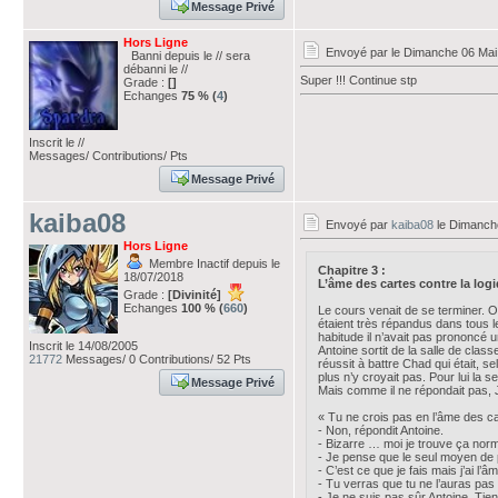
Message Privé
Hors Ligne
Envoyé par
le Dimanche 06 Mai
Banni depuis le // sera
débanni le //
Super !!! Continue stp
Grade :
[]
Echanges
75 % (
4
)
Inscrit le //
Messages/ Contributions/ Pts
Message Privé
kaiba08
Envoyé par
kaiba08
le Dimanch
Hors Ligne
Membre Inactif depuis le
Chapitre 3 :
18/07/2018
L’âme des cartes contre la log
Grade :
[Divinité]
Echanges
100 % (
660
)
Le cours venait de se terminer. O
étaient très répandus dans tous 
habitude il n’avait pas prononcé u
Inscrit le 14/08/2005
Antoine sortit de la salle de class
21772
Messages/ 0 Contributions/ 52 Pts
réussit à battre Chad qui était, s
plus n’y croyait pas. Pour lui la
Message Privé
Mais comme il ne répondait pas, J
« Tu ne crois pas en l’âme des 
- Non, répondit Antoine.
- Bizarre … moi je trouve ça norm
- Je pense que le seul moyen de 
- C’est ce que je fais mais j’ai l’â
- Tu verras que tu ne l’auras pas 
- Je ne suis pas sûr Antoine. Tien