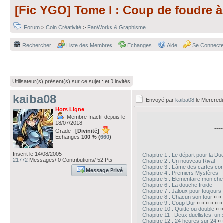
[Fic YGO] Tome I : Coup de foudre à
Forum
>
Coin Créativité
>
FanWorks & Graphisme
Rechercher
Liste des Membres
Echanges
Aide
Se Connecte
Utilisateur(s) présent(s) sur ce sujet :
et 0 invités
kaiba08
Envoyé par
kaiba08
le Mercredi
Hors Ligne
Membre Inactif depuis le
18/07/2018
----
Grade :
[Divinité]
Echanges
100 % (
660
)
Inscrit le 14/08/2005
Chapitre 1 : Le départ pour la Du
21772
Messages/ 0 Contributions/ 52 Pts
Chapitre 2 : Un nouveau Rival
Chapitre 3 : L’âme des cartes con
Message Privé
Chapitre 4 : Premiers Mystères
Chapitre 5 : Elementaire mon che
Chapitre 6 : La douche froide
Chapitre 7 : Jaloux pour toujours
Chapitre 8 : Chacun son tour
¤ ¤ 
Chapitre 9 : Coup Dur
¤ ¤ ¤ ¤ ¤ ¤
Chapitre 10 : Quitte ou double
¤ ¤
Chapitre 11 : Deux duellistes, un
Chapitre 12 : 24 heures sur 24
¤ 