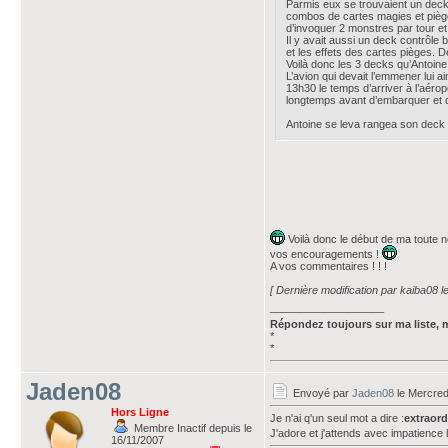
Parmis eux se trouvaient un dec
combos de cartes magies et pièges
d’invoquer 2 monstres par tour et
Il y avait aussi un deck contrôle
et les effets des cartes pièges. 
Voilà donc les 3 decks qu’Antoin
L’avion qui devait l’emmener lui a
13h30 le temps d’arriver à l’aéropo
longtemps avant d’embarquer et d
Antoine se leva rangea son deck s
Voilà donc le début de ma toute n
vos encouragements !
A vos commentaires ! ! !
[ Dernière modification par kaiba08 
___________________
Répondez toujours sur ma liste, 
*
*
Jaden08
Envoyé par
Jaden08
le Mercred
Hors Ligne
Je n'ai q'un seul mot a dire :
extraord
Membre Inactif depuis le
J'adore et j'attends avec impatience l
16/11/2007