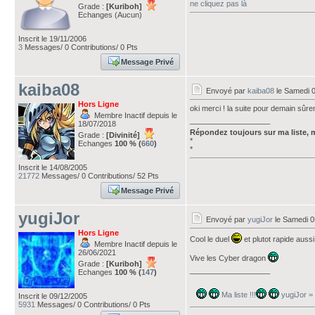
ne cliquez pas là
Grade :
[Kuriboh]
Echanges (Aucun)
Inscrit le 19/11/2006
3
Messages/ 0 Contributions/ 0 Pts
Message Privé
kaiba08
Envoyé par
kaiba08
le Samedi 0
Hors Ligne
oki merci ! la suite pour demain sûr
Membre Inactif depuis le
___________________
18/07/2018
Répondez toujours sur ma liste, 
Grade :
[Divinité]
*
Echanges
100 % (
660
)
*
Inscrit le 14/08/2005
21772
Messages/ 0 Contributions/ 52 Pts
Message Privé
yugiJor
Envoyé par
yugiJor
le Samedi 0
Hors Ligne
Cool le duel
et plutot rapide auss
Membre Inactif depuis le
26/06/2021
Vive les Cyber dragon
Grade :
[Kuriboh]
___________________
Echanges
100 % (
147
)
Ma liste !!!
yugiJor =
Inscrit le 09/12/2005
5931
Messages/ 0 Contributions/ 0 Pts