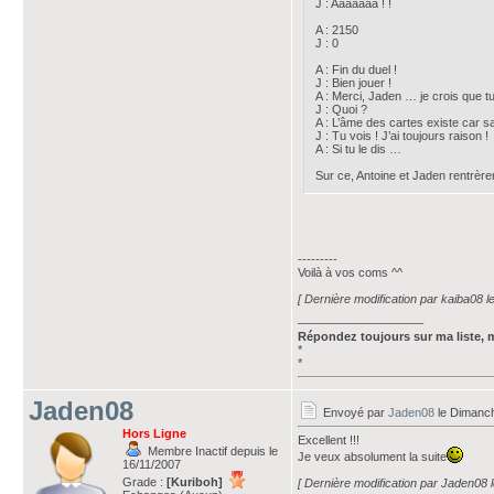
J : Aaaaaaa ! !
A : 2150
J : 0
A : Fin du duel !
J : Bien jouer !
A : Merci, Jaden … je crois que 
J : Quoi ?
A : L’âme des cartes existe car sa
J : Tu vois ! J’ai toujours raison !
A : Si tu le dis …
Sur ce, Antoine et Jaden rentrèren
---------
Voilà à vos coms ^^
[ Dernière modification par kaiba08 
___________________
Répondez toujours sur ma liste, 
*
*
Jaden08
Envoyé par
Jaden08
le Dimanch
Hors Ligne
Excellent !!!
Membre Inactif depuis le
Je veux absolument la suite
16/11/2007
Grade :
[Kuriboh]
[ Dernière modification par Jaden08 