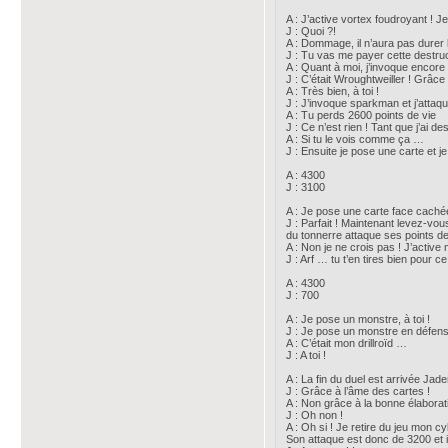
A : J’active vortex foudroyant ! 
J : Quoi ?!
A : Dommage, il n’aura pas durer l
J : Tu vas me payer cette destruc
A : Quant à moi, j’invoque encore 
J : C’était Wroughtweiller ! Grâc
A : Très bien, à toi !
J : J’invoque sparkman et j’attaqu
A : Tu perds 2600 points de vie
J : Ce n’est rien ! Tant que j’ai des
A : Si tu le vois comme ça …
J : Ensuite je pose une carte et je
A : 4300
J : 3100
A : Je pose une carte face cachée,
J : Parfait ! Maintenant levez-vo
du tonnerre attaque ses points de
A : Non je ne crois pas ! J’active
J : Arf … tu t’en tires bien pour ce 
A : 4300
J : 700
A : Je pose un monstre, à toi !
J : Je pose un monstre en défens
A : C’était mon drillroïd …
J : A toi !
A : La fin du duel est arrivée Jad
J : Grâce à l’âme des cartes !
A : Non grâce à la bonne élaborat
J : Oh non !
A : Oh si ! Je retire du jeu mon c
Son attaque est donc de 3200 et 