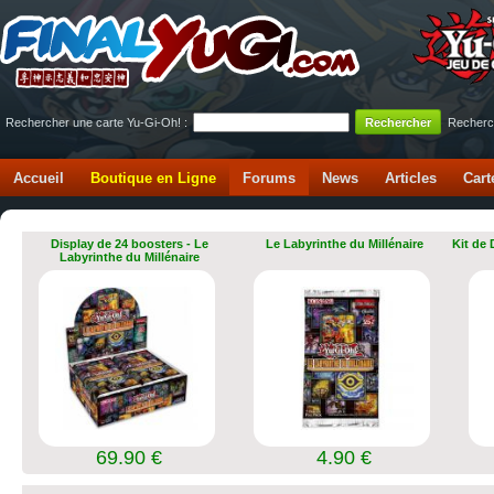
Rechercher une carte Yu-Gi-Oh! :
Recherc
Accueil
Boutique en Ligne
Forums
News
Articles
Cart
Display de 24 boosters - Le
Le Labyrinthe du Millénaire
Kit de
Labyrinthe du Millénaire
69.90 €
4.90 €