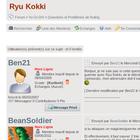
Ryu Kokki
Forum
>
Yu-Gi-Oh!
>
Questions et Problèmes de Ruling
Rechercher
Liste des Membres
Echanges
Aide
Se Connecte
Utilisateur(s) présent(s) sur ce sujet :
et 0 invités
Ben21
Envoyé par
Ben21
le Mercredi 
Hors Ligne
Bonjour, je ne sais pas si cette quest
Membre Inactif depuis le
guerrier avec Ryu Kokki, de le détruir
08/04/2009
samouraïs, mon adversaire doit-il s
Grade :
[Kuriboh]
.
Echanges (Aucun)
[ Dernière modification par Ben21 le
___________________
Inscrit le 06/03/2007
497
Messages/ 0 Contributions/ 0 Pts
Message Privé
BeanSoldier
Envoyé par
BeanSoldier
le Merc
Hors Ligne
si tu attaques un magicien/guerrier et
Membre Inactif depuis le
03/06/2011
Et effectivement, il faut sauver 2 fois