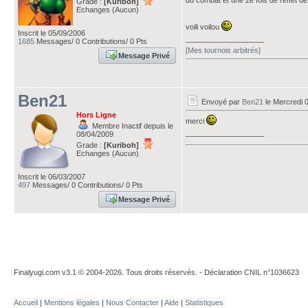
du combat et une 2è fois de l'effet d
Grade :
[Kuriboh]
Echanges (Aucun)
voili voilou
Inscrit le 05/09/2006
___________________
1685
Messages/ 0 Contributions/ 0 Pts
[Mes tournois arbitrés]
Message Privé
Ben21
Envoyé par
Ben21
le Mercredi 
Hors Ligne
merci
Membre Inactif depuis le
___________________
08/04/2009
Grade :
[Kuriboh]
Echanges (Aucun)
Inscrit le 06/03/2007
497
Messages/ 0 Contributions/ 0 Pts
Message Privé
Finalyugi.com v3.1 © 2004-2026. Tous droits réservés. - Déclaration CNIL n°1036623
Accueil
|
Mentions légales
|
Nous Contacter
|
Aide
|
Statistiques