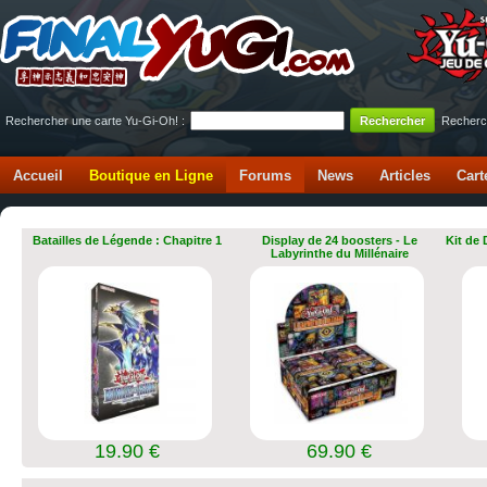
Rechercher une carte Yu-Gi-Oh! :
Recherc
Accueil
Boutique en Ligne
Forums
News
Articles
Cart
Batailles de Légende : Chapitre 1
Display de 24 boosters - Le
Kit de
Labyrinthe du Millénaire
19.90 €
69.90 €