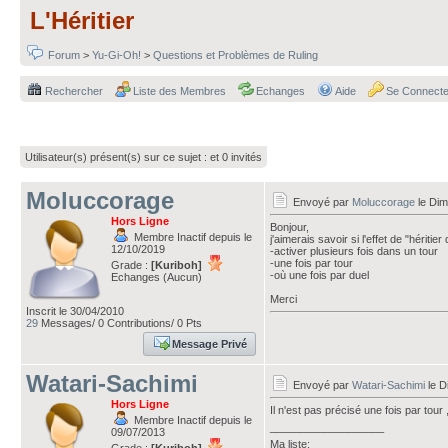
L'Héritier
Forum
>
Yu-Gi-Oh!
>
Questions et Problèmes de Ruling
Rechercher
Liste des Membres
Echanges
Aide
Se Connecte
Utilisateur(s) présent(s) sur ce sujet :
et 0 invités
Moluccorage
Envoyé par
Moluccorage
le Dim
Hors Ligne
Bonjour,
Membre Inactif depuis le
j'aimerais savoir si l'effet de "hériti
12/10/2019
-activer plusieurs fois dans un tour
-une fois par tour
Grade :
[Kuriboh]
-où une fois par duel
Echanges (Aucun)
Merci
Inscrit le 30/04/2010
29
Messages/ 0 Contributions/ 0 Pts
Message Privé
Watari-Sachimi
Envoyé par
Watari-Sachimi
le D
Hors Ligne
Il n'est pas précisé une fois par tour 
Membre Inactif depuis le
___________________
09/07/2013
Ma liste: