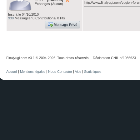
Grade :
[Kuriboh]
http://www.finalyugi.com/yugioh-for
Echanges (Aucun)
Inscrit le 04/10/2010
930
Messages/ 0 Contributions/ 0 Pts
Message Privé
Finalyugi.com v3.1 © 2004-2026. Tous droits réservés. - Déclaration CNIL n°1036623
Accueil
|
Mentions légales
|
Nous Contacter
|
Aide
|
Statistiques