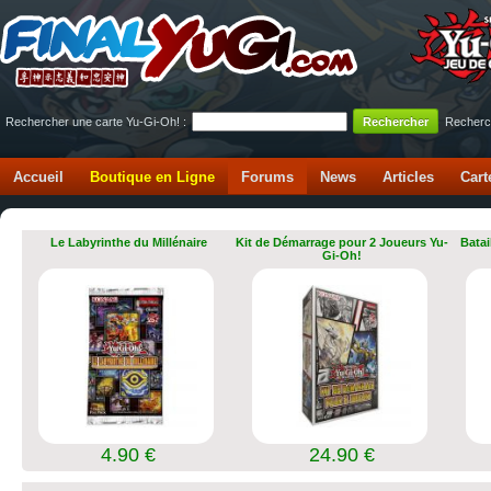
Rechercher une carte Yu-Gi-Oh! :
Recherc
Accueil
Boutique en Ligne
Forums
News
Articles
Cart
Le Labyrinthe du Millénaire
Kit de Démarrage pour 2 Joueurs Yu-
Batai
Gi-Oh!
4.90 €
24.90 €