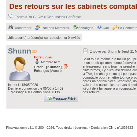
Des retours sur les cabinets compt
Forum
>
Yu-Gi-Oh!
>
Discussions Générales
Rechercher
Liste des Membres
Echanges
Aide
Se Connecte
Utilisateur(s) présent(s) sur ce sujet :
et 0 invités
Shunn
Envoyé par
Shunn
le Jeudi 21 
Hors Ligne
Salut tout le monde,c a fait un peu p
Membre Actif
et un stock qui commence à devenir a
entrepreneur sans trop me prendre la
Grade :
[Kuriboh]
plateformes, il y a les inscriptions 
Echanges (Aucun)
la TVA, les charges, ce qui peut pass
comptable pour remettre tout ça prop
après un certain niveau d’activité, d
Inscrit le 18/05/2026
valeur des cartes, les rachats de col
Dernière connexion : le 05/06 à 14:52
ici ont déjà fait appel à un comptab
1
Messages/ 0 Contributions/ 0 Pts
des retours.
Message Privé
Finalyugi.com v3.1 © 2004-2026. Tous droits réservés. - Déclaration CNIL n°1036623