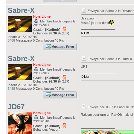
Sabre-X
Envoyé par
Sabre-X
le Dimanch
Hors Ligne
Bzzzzup !
Membre Inactif depuis le
Mise à jour du deck
29/06/2017
___________________
Grade :
[Kuriboh]
X-List
Echanges
99,36 % (
157
)
Inscrit le 18/01/2010
3488
Messages/ 0 Contributions/ 0 Pts
Message Privé
Sabre-X
Envoyé par
Sabre-X
le Lundi 0
Hors Ligne
UP !
Membre Inactif depuis le
___________________
29/06/2017
X-List
Grade :
[Kuriboh]
Echanges
99,36 % (
157
)
Inscrit le 18/01/2010
3488
Messages/ 0 Contributions/ 0 Pts
Message Privé
JD67
Envoyé par
JD67
le Lundi 01 N
Hors Ligne
Rajoute peut-etre un Rai-Oh mais sin
Membre Inactif depuis le
23/11/2010
Grade :
[Kuriboh]
___________________
Echanges (Aucun)