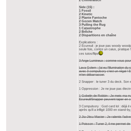
2 Chimeratech
Side (15) :
1 Fossil
2 Kinetic
2 Plante Fantoche
2 Gozen Match
3 Pulling the Rug
1 Catastrophe
2 Brêche
2 Disparitions en chaîne
Explications :
2 Ecureuil : je joue pas woody woodpec
seule fois, contre un caius, pratique
ces tutos/flips
3 Ange Lumineux : comme vous pouvez 
Lava Golem : j'ai eu l'illumination d
avec 3 compulsory c'est un régal ! Et 
m'en débarrasser.
2 Snapper : le tuner 3 du deck. Son ef
1 Oppression : Je ne joue pas électro-
1 Gobelin de Robbin : Je mets ma mai
Ecureuil/Snapper peuvent taper en c
3 Compulsory : God card lol : déjà i
après qu'il a infligé 1000 en stand-b
2 Jiu-Jitsu Master : Je ralentis l'adve
1 Poisson : Tuner 2, il me permet de