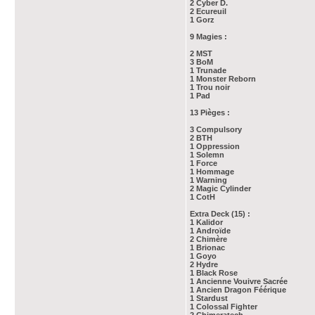
2 Cyber D.
2 Ecureuil
1 Gorz
9 Magies :
2 MST
3 BoM
1 Trunade
1 Monster Reborn
1 Trou noir
1 Pad
13 Pièges :
3 Compulsory
2 BTH
1 Oppression
1 Solemn
1 Force
1 Hommage
1 Warning
2 Magic Cylinder
1 CotH
Extra Deck (15) :
1 Kalidor
1 Androïde
2 Chimère
1 Brionac
1 Goyo
2 Hydre
1 Black Rose
1 Ancienne Vouivre Sacrée
1 Ancien Dragon Féérique
1 Stardust
1 Colossal Fighter