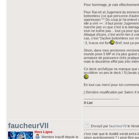
Pour hommage, je vais effectivement l
Pour Rai-oh et Jugement du tonnerre, j
bottomless (ce que personne d'autre 
oppression ^^ Du coup je l'ai enlevé d
elle a viré >< : il faut poser Jugement
marche pas vu que c'est à la damage s
stun ne traîne pas... tout ça pour qu
Attaque d'icare, c'est archi-rien à voi
cas, c'est "j'active bottomless sur shu
-3, Icarus est fort
Bref, tout ça po
Sinon, dans mes anciennes versions él
monde pose 5 MP et n'a plus grand ch
armature de puissance (très pratique
mais le deuxième effet pas très intér
Ce deck-archétype ne manque que d'
accélérer un peu le deck ! Si j'avais
En tout cas merci pour ton commentai
[ Dernière modification par Sabre-X l
___________________
X-List
faucheurVII
Envoyé par
faucheurVII
le Vendr
Hors Ligne
c'est clair que le dualité serait extra l
Membre Inactif depuis le
sinon avertissement ? ( peut-être que