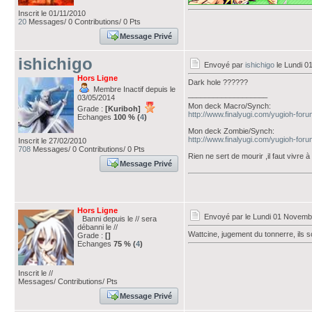
Inscrit le 01/11/2010
20
Messages/ 0 Contributions/ 0 Pts
Message Privé
ishichigo
Envoyé par
ishichigo
le Lundi 0
Hors Ligne
Dark hole ??????
Membre Inactif depuis le
___________________
03/05/2014
Mon deck Macro/Synch:
Grade :
[Kuriboh]
http://www.finalyugi.com/yugioh-for
Echanges
100 % (
4
)
Mon deck Zombie/Synch:
http://www.finalyugi.com/yugioh-for
Inscrit le 27/02/2010
708
Messages/ 0 Contributions/ 0 Pts
Rien ne sert de mourir ,il faut vivre à 
Message Privé
Hors Ligne
Envoyé par
le Lundi 01 Novemb
Banni depuis le // sera
débanni le //
Wattcine, jugement du tonnerre, ils so
Grade :
[]
Echanges
75 % (
4
)
Inscrit le //
Messages/ Contributions/ Pts
Message Privé