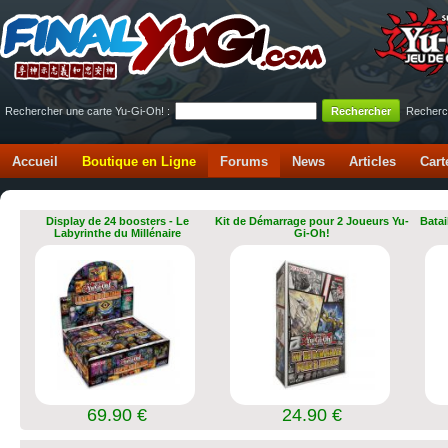
Rechercher une carte Yu-Gi-Oh! :
Recherc
Accueil
Boutique en Ligne
Forums
News
Articles
Cart
Display de 24 boosters - Le
Kit de Démarrage pour 2 Joueurs Yu-
Batai
Labyrinthe du Millénaire
Gi-Oh!
69.90 €
24.90 €