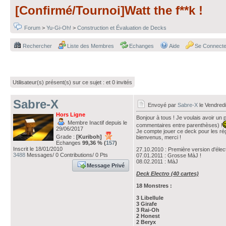
[Confirmé/Tournoi]Watt the f**k !
Forum
>
Yu-Gi-Oh!
>
Construction et Évaluation de Decks
Rechercher
Liste des Membres
Echanges
Aide
Se Connecte
Utilisateur(s) présent(s) sur ce sujet :
et 0 invités
Sabre-X
Envoyé par
Sabre-X
le Vendred
Hors Ligne
Bonjour à tous ! Je voulais avoir un 
Membre Inactif depuis le
commentaires entre parenthèses) !
29/06/2017
Je compte jouer ce deck pour les ré
Grade :
[Kuriboh]
bienvenus, merci !
Echanges
99,36 % (
157
)
Inscrit le 18/01/2010
27.10.2010 : Première version d'élec
3488
Messages/ 0 Contributions/ 0 Pts
07.01.2011 : Grosse MàJ !
08.02.2011 : MàJ
Message Privé
Deck Electro (40 cartes)
18 Monstres :
3 Libellule
3 Girafe
3 Rai-Oh
2 Honest
2 Beryx