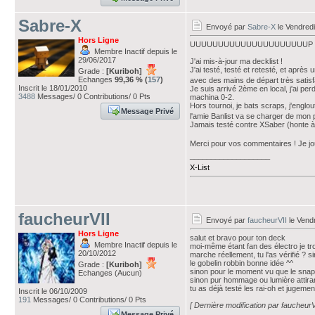
Sabre-X
Envoyé par
Sabre-X
le Vendredi
Hors Ligne
UUUUUUUUUUUUUUUUUUUUUP 
Membre Inactif depuis le
29/06/2017
J'ai mis-à-jour ma decklist !
J'ai testé, testé et retesté, et après
Grade :
[Kuriboh]
Echanges
99,36 % (
157
)
avec des mains de départ très satis
Inscrit le 18/01/2010
Je suis arrivé 2ème en local, j'ai pe
3488
Messages/ 0 Contributions/ 0 Pts
machina 0-2.
Hors tournoi, je bats scraps, j'engl
Message Privé
l'amie Banlist va se charger de mon
Jamais testé contre XSaber (honte à
Merci pour vos commentaires ! Je jo
___________________
X-List
faucheurVII
Envoyé par
faucheurVII
le Vendr
Hors Ligne
salut et bravo pour ton deck
Membre Inactif depuis le
moi-même étant fan des électro je tro
20/10/2012
marche réellement, tu l'as vérifié ? s
le gobelin robbin bonne idée ^^
Grade :
[Kuriboh]
sinon pour le moment vu que le snapp
Echanges (Aucun)
sinon pur hommage ou lumière attirant
tu as déjà testé les rai-oh et jugemen
Inscrit le 06/10/2009
191
Messages/ 0 Contributions/ 0 Pts
[ Dernière modification par faucheurV
Message Privé