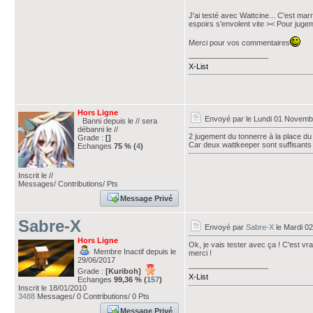
J'ai testé avec Wattcine... C'est m
espoirs s'envolent vite >< Pour jugem
Merci pour vos commentaires
___________________
X-List
Hors Ligne
Envoyé par
le Lundi 01 Novemb
Banni depuis le // sera
débanni le //
2 jugement du tonnerre à la place du
Grade :
[]
Car deux wattkeeper sont suffisants ^
Echanges
75 % (
4
)
Inscrit le //
Messages/ Contributions/ Pts
Message Privé
Sabre-X
Envoyé par
Sabre-X
le Mardi 0
Hors Ligne
Ok, je vais tester avec ça ! C'est vr
Membre Inactif depuis le
merci !
29/06/2017
___________________
Grade :
[Kuriboh]
X-List
Echanges
99,36 % (
157
)
Inscrit le 18/01/2010
3488
Messages/ 0 Contributions/ 0 Pts
Message Privé