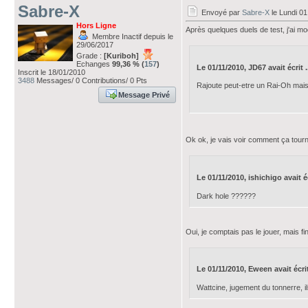
Sabre-X
Envoyé par
Sabre-X
le Lundi 0
Hors Ligne
Après quelques duels de test, j'ai mod
Membre Inactif depuis le
29/06/2017
Grade :
[Kuriboh]
Echanges
99,36 % (
157
)
Le 01/11/2010, JD67 avait écrit .
Inscrit le 18/01/2010
3488
Messages/ 0 Contributions/ 0 Pts
Rajoute peut-etre un Rai-Oh mais
Message Privé
Ok ok, je vais voir comment ça tourn
Le 01/11/2010, ishichigo avait écr
Dark hole ??????
Oui, je comptais pas le jouer, mais fin
Le 01/11/2010, Eween avait écrit 
Wattcine, jugement du tonnerre, ils