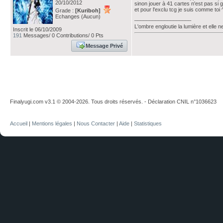
20/10/2012
sinon jouer à 41 cartes n'est pas si 
et pour l'exclu tcg je suis comme toi 
Grade :
[Kuriboh]
Echanges (Aucun)
___________________
L'ombre engloutie la lumière et elle 
Inscrit le 06/10/2009
191
Messages/ 0 Contributions/ 0 Pts
Message Privé
Finalyugi.com v3.1 © 2004-2026. Tous droits réservés. - Déclaration CNIL n°1036623
Accueil
|
Mentions légales
|
Nous Contacter
|
Aide
|
Statistiques