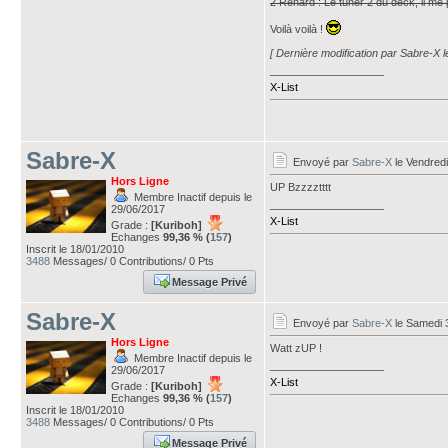
2 Renard : Le tuner 2 du deck, il me
Voilà voilà !
[ Dernière modification par Sabre-X l
___________________
X-List
Sabre-X
Envoyé par
Sabre-X
le Vendred
Hors Ligne
UP Bzzzztttt
Membre Inactif depuis le
___________________
29/06/2017
X-List
Grade :
[Kuriboh]
Echanges
99,36 % (
157
)
Inscrit le 18/01/2010
3488
Messages/ 0 Contributions/ 0 Pts
Message Privé
Sabre-X
Envoyé par
Sabre-X
le Samedi 
Hors Ligne
Watt zUP !
Membre Inactif depuis le
___________________
29/06/2017
X-List
Grade :
[Kuriboh]
Echanges
99,36 % (
157
)
Inscrit le 18/01/2010
3488
Messages/ 0 Contributions/ 0 Pts
Message Privé