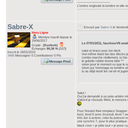
___________________
L'ombre engloutie la lumière et elle 
Sabre-X
Envoyé par
Sabre-X
le Vendredi
Hors Ligne
Membre Inactif depuis le
29/06/2017
Le 07/01/2011, faucheurVII avait 
Grade :
[Kuriboh]
Echanges
99,36 % (
157
)
salut et bravo pour ton deck
Inscrit le 18/01/2010
moi-même étant fan des électro je 
3488
Messages/ 0 Contributions/ 0 Pts
combo marche réellement, tu l'as 
le gobelin robbin bonne idée ^^
Message Privé
sinon pour le moment vu que le sn
sinon pur hommage ou lumière attir
tu as déjà testé les rai-oh et jug
Salut !
Oui j'ai demandé à un pote-arbitre m
d'abord je résouds Mind, le monstre n'
Pour l'instant Kiwi remplace Snapper : 
bon), level 6 avec écureuil, level 7 av
très dur à activer, celui du poisson 
une synchro 7, pour le plus pratique (
black rose > je pète tout > je pose cy