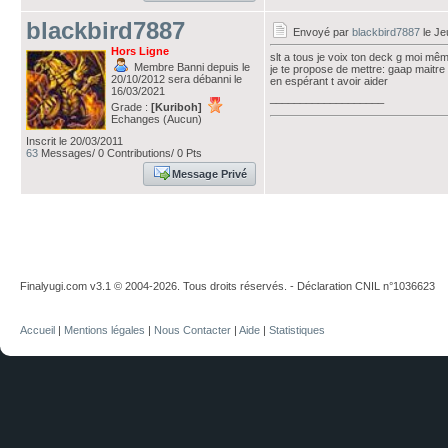
blackbird7887
Envoyé par
blackbird7887
le Je
Hors Ligne
slt a tous je voix ton deck g moi m
Membre Banni depuis le
je te propose de mettre: gaap maitre
20/10/2012 sera débanni le
en espérant t avoir aider
16/03/2021
___________________
Grade :
[Kuriboh]
Echanges (Aucun)
Inscrit le 20/03/2011
63
Messages/ 0 Contributions/ 0 Pts
Message Privé
Finalyugi.com v3.1 © 2004-2026. Tous droits réservés. - Déclaration CNIL n°1036623
Accueil
|
Mentions légales
|
Nous Contacter
|
Aide
|
Statistiques