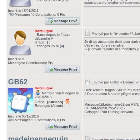
Echanges
100 % (
29
)
epouvantard-chevalier-a-l-epee-ser
Inscrit le 15/01/2011
760
Messages/ 0 Contributions/ 0 Pts
Message Privé
Hors Ligne
Envoyé par
le Dimanche 16 Jan
Banni depuis le // sera
débanni le //
Je dirais aucun des deux pour dark v
Grade :
[]
d'être très dure à remplire.
Echanges
75 % (
4
)
Si je devais rajouter des monstres 
Inscrit le //
Messages/ Contributions/ Pts
Message Privé
GB62
Envoyé par
GB62
le Dimanche 1
Hors Ligne
Dark Armed Dragon ? Allure of Dark
Membre Inactif depuis le
2 Decree avec 6 autres pièges c est 
26/03/2015
___________________
Grade :
[Kuriboh]
Macouba62/Ledechaine62 sur PSN, j
Echanges (Aucun)
COD4/MW2/BO/MW3/BO2.
Getsuga62 sur Dueling Network.
Inscrit le 05/12/2010
408
Messages/ 0 Contributions/ 8 Pts
Message Privé
madeinannequin
Envoyé par
madeinannequin
le 