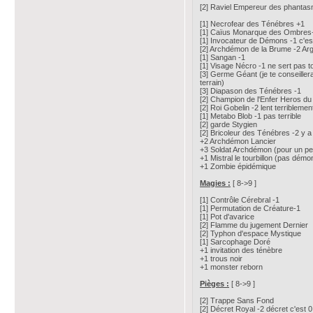
[2] Raviel Empereur des phanta
[1] Necrofear des Ténébres +1
[1] Caïus Monarque des Ombres
[1] Invocateur de Démons -1 c'est
[2] Archdémon de la Brume -2 Argh
[1] Sangan -1
[1] Visage Nécro -1 ne sert pas 
[3] Germe Géant (je te conseiller
terrain)
[3] Diapason des Ténébres -1
[2] Champion de l'Enfer Heros du
[2] Roi Gobelin -2 lent terriblement
[1] Metabo Blob -1 pas terrible
[2] garde Stygien
[2] Bricoleur des Ténébres -2 y a
+2 Archdémon Lancier
+3 Soldat Archdémon (pour un pe
+1 Mistral le tourbillon (pas démo
+1 Zombie épidémique
Magies :
[ 8->9 ]
[1] Contrôle Cérebral -1
[1] Permutation de Créature-1
[1] Pot d'avarice
[2] Flamme du jugement Dernier
[2] Typhon d'espace Mystique
[1] Sarcophage Doré
+1 invitation des ténèbre
+1 trous noir
+1 monster reborn
Pièges :
[ 8->9 ]
[2] Trappe Sans Fond
[2] Décret Royal -2 décret c'est 