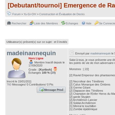
[Debutant/tournoi] Emergence de Ra
Forum
>
Yu-Gi-Oh!
>
Construction et Évaluation de Decks
Rechercher
Liste des Membres
Echanges
Aide
Se Connecte
Utilisateur(s) présent(s) sur ce sujet :
et 0 invités
madeinannequin
Envoyé par
madeinannequin
le 
Hors Ligne
Salut à tous, je vous présente une é
Membre Inactif depuis le
les points de vie de mon adversaire 
17/09/2020
Monstres : [ 22]
Grade :
[Kuriboh]
Echanges
100 % (
29
)
[2] Raviel Empereur des phantasme
Inscrit le 15/01/2011
[2] Necrofear des Ténébres
760
Messages/ 0 Contributions/ 0 Pts
[2] Caïus Monarque des Ombres
[3] Germe Géant
Message Privé
[2] Diapason des Ténébres
[2] Champion de l'Enfer Heros du Ma
[2] garde Stygien
[2] Archdémon Lancier
[3] Soldat Archdémon
[1] Mistral le tourbillon
[1] Zombie épidémique