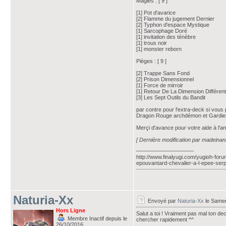
Magies : [ 9 ]
[1] Pot d'avarice
[2] Flamme du jugement Dernier
[2] Typhon d'espace Mystique
[1] Sarcophage Doré
[1] invitation des ténèbre
[1] trous noir
[1] monster reborn
Pièges : [ 9 ]
[2] Trappe Sans Fond
[2] Prison Dimensionnel
[1] Force de mirroir
[1] Retour De La Dimension Différen
[3] Les Sept Outils du Bandit
par contre pour l'extra-deck si vous 
Dragon Rouge archdémon et Gardi
Merçi d'avance pour votre aide à l'a
[ Dernière modification par madeinan
___________________
http://www.finalyugi.com/yugioh-for
epouvantard-chevalier-a-l-epee-ser
Naturia-Xx
Envoyé par
Naturia-Xx
le Samed
Hors Ligne
Salut a toi ! Vraiment pas mal ton de
Membre Inactif depuis le
chercher rapidement ^^
26/10/2016