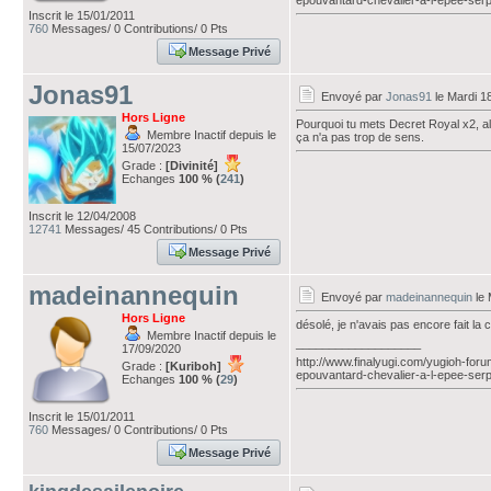
epouvantard-chevalier-a-l-epee-ser
Inscrit le 15/01/2011
760
Messages/ 0 Contributions/ 0 Pts
Message Privé
Jonas91
Envoyé par
Jonas91
le Mardi 1
Hors Ligne
Pourquoi tu mets Decret Royal x2, al
Membre Inactif depuis le
ça n'a pas trop de sens.
15/07/2023
Grade :
[Divinité]
Echanges
100 % (
241
)
Inscrit le 12/04/2008
12741
Messages/ 45 Contributions/ 0 Pts
Message Privé
madeinannequin
Envoyé par
madeinannequin
le 
Hors Ligne
désolé, je n'avais pas encore fait l
Membre Inactif depuis le
___________________
17/09/2020
http://www.finalyugi.com/yugioh-for
Grade :
[Kuriboh]
epouvantard-chevalier-a-l-epee-ser
Echanges
100 % (
29
)
Inscrit le 15/01/2011
760
Messages/ 0 Contributions/ 0 Pts
Message Privé