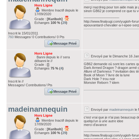
Hors Ligne
merçi nazdreg pour ton aide mais je p
Membre Inactif depuis le
sinon GB62 je comprend ce que tu veu
17/09/2020
___________________
Grade :
[Kuriboh]
http://www.finalyugi.com/yugioh-for
Echanges
100 % (
29
)
epouvantard-chevalier-a-l-epee-ser
Inscrit le 15/01/2011
760
Messages/ 0 Contributions/ 0 Pts
Message Privé
Hors Ligne
Envoyé par
le Dimanche 16 Jan
Banni depuis le // sera
débanni le //
GB62 demande où sont les cartes qu'i
Grade :
[]
Dark Armed Dragon ? dragon armé 
Echanges
75 % (
4
)
Allure of Darkness ? invitation des t
Book of Moon ? livre de la lune
Dark Hole ? trou noir
Inscrit le //
Monster Reborn ? idem
Messages/ Contributions/ Pts
Message Privé
madeinannequin
Envoyé par
madeinannequin
le 
Hors Ligne
c'est vrai que je n'ai pas beaucoup
Membre Inactif depuis le
quelqu'un à une autre idee
17/09/2020
merci d'avance
Grade :
[Kuriboh]
___________________
Echanges
100 % (
29
)
http://www.finalyugi.com/yugioh-for