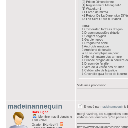
[2] Prison Dimensionnel
[1] Rugissement Menaçant-1
[1] Waboku -1
+1 Force de mirroir
+1 Retour De La Dimension Différ
+3 Les Sept Outils du Bandit
extra:
1 Chimeratec fortress dragon
2 Dragon poussière d'étoile
1 Sergent stygien
1 Gardien goyo
1 Dragon roe noire
1 Androide magique
2 Archfiend de feraille
là ca se complique un peut
1 Aile noir, maitre des armure
1 Brionac dragon de la barrière d
1 Dragon de feraille
1 Vers de la vallée des brumes
1 Calidor allié de la justice
1 Chevalier gaia force de la terre
Voila mes proposition
madeinannequin
Envoyé par
madeinannequin
le 
Hors Ligne
merçi nazdreg, tes suggestions sont 
Membre Inactif depuis le
voltanis des ténèbres qu'en pensez
17/09/2020
___________________
Grade :
[Kuriboh]
http://www.finalyugi.com/yugioh-for