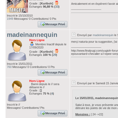
Grade :
[Kuriboh]
Amicalement et en éspérent t'avoir a
Echanges
96,88 % (
33
)
___________________
Inscrit le 15/10/2010
1949
Messages/ 0 Contributions/ 0 Pts
Message Privé
madeinannequin
Envoyé par
madeinannequin
le 
Hors Ligne
merçi naturia pour ta suggestion, j'ai
Membre Inactif depuis le
___________________
17/09/2020
http://www.finalyugi.com/yugioh-for
Grade :
[Kuriboh]
epouvantard-chevalier-a-l-epee-ser
Echanges
100 % (
29
)
Inscrit le 15/01/2011
760
Messages/ 0 Contributions/ 0 Pts
Message Privé
Hors Ligne
Envoyé par
le Samedi 15 Janvie
Banni depuis le // sera
débanni le //
Grade :
[]
Echanges
75 % (
4
)
Le 15/01/2011, madeinannequin a
Inscrit le //
Salut à tous, je vous présente un
Messages/ Contributions/ Pts
détruire les points de vie de mon
Message Privé
Monstres :
[ 24 ->22]