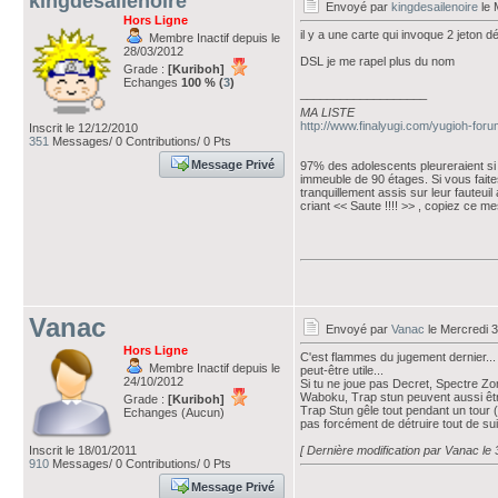
kingdesailenoire
Envoyé par
kingdesailenoire
le 
Hors Ligne
il y a une carte qui invoque 2 jeton 
Membre Inactif depuis le
28/03/2012
DSL je me rapel plus du nom
Grade :
[Kuriboh]
Echanges
100 % (
3
)
___________________
MA LISTE
http://www.finalyugi.com/yugioh-for
Inscrit le 12/12/2010
351
Messages/ 0 Contributions/ 0 Pts
Message Privé
97% des adolescents pleureraient si 
immeuble de 90 étages. Si vous faite
tranquillement assis sur leur fauteui
criant << Saute !!!! >> , copiez ce m
Vanac
Envoyé par
Vanac
le Mercredi 
Hors Ligne
C'est flammes du jugement dernier... 
Membre Inactif depuis le
peut-être utile...
24/10/2012
Si tu ne joue pas Decret, Spectre Zoma
Waboku, Trap stun peuvent aussi être
Grade :
[Kuriboh]
Trap Stun gêle tout pendant un tour (
Echanges (Aucun)
pas forcément de détruire tout de sui
Inscrit le 18/01/2011
[ Dernière modification par Vanac le
910
Messages/ 0 Contributions/ 0 Pts
Message Privé