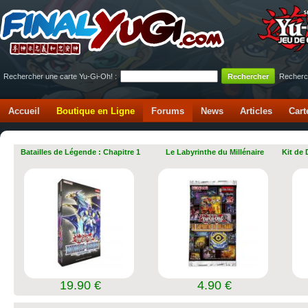
Rechercher une carte Yu-Gi-Oh! :
Recherc
Accueil
Boutique en Ligne
Forums
News
Articles
Cart
Batailles de Légende : Chapitre 1
Le Labyrinthe du Millénaire
Kit de
19.90 €
4.90 €