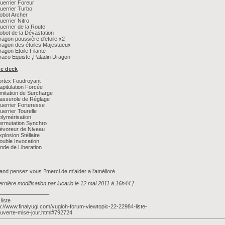
uerrier Foreur
uerrier Turbo
obot Archer
uerrier Nitro
uerrier de la Route
obot de la Dévastation
ragon poussière d'etoile x2
ragon des étoiles Majestueux
ragon Etoile Filante
raco Equiste ,Paladin Dragon
de deck
ortex Foudroyant
apitulation Forcée
imitation de Surcharge
asserole de Réglage
uerrier Forteresse
uerrier Tourelle
olymérisation
ermutation Synchro
évoreur de Niveau
xplosion Stéllaire
ouble Invocation
nde de Liberation
nd pensez vous ?merci de m'aider a l'amélioré
ernière modification par lucario le 12 mai 2011 à 16h44 ]
_________________
liste
p://www.finalyugi.com/yugioh-forum-viewtopic-22-22984-liste-
uverte-mise-jour.html#792724