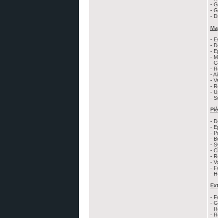
- G
- G
- 
Ma
- E
- D
- E
- 
- G
- R
- A
- V
- 
- U
- S
Pi
- D
- E
- P
- B
- S
- C
- R
- V
- F
- H
Ex
- F
- G
- R
- 