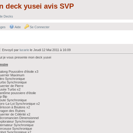
n deck yusei avis SVP
 de Decks
nges
Aide
Se Connecter
Envoyé par
lucario
le Jeudi 12 Mai 2011 à 16:09
ut je vous presente mon deck yusei
nstre
ialong Poussière d'étoile x3
Guerrier Maximum
itro Synchronique
urbo Synchronique
uerrier de Pierre
usée Turbo x2
antôme poussiere d'étoile
ip Bip
oute Synchronique
ors-La-Loi Synchronique x2
érisson à Boulons x2
ragon des Ruines
uerrier de Célérité x2
Nécromancien Dimensionnel
xplorateur Synchronique
lternateur Synchronique
Perceuse Synchronique
obot Synchronique x2