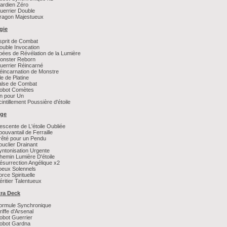
ardien Zéro
uerrier Double
Dragon Majestueux
gie
sprit de Combat
ouble Invocation
pées de Révélation de la Lumière
Monster Reborn
uerrier Réincarné
éincarnation de Monstre
ile de Platine
alse de Combat
Robot Comètes
n pour Un
cintillement Poussière d'étoile
ège
escente de L'étoile Oubliée
pouvantail de Ferraille
rêté pour un Pendu
ouclier Drainant
yntonisation Urgente
hemin Lumière D'étoile
ésurrection Angélique x2
oeux Solennels
orce Spirituelle
éritier Talentueux
tra Deck
ormule Synchronique
riffe d'Arsenal
obot Guerrier
Robot Gardna