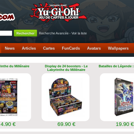
Recherche Avancée
-
Voir la liste
News
Articles
Cartes
FunCards
Avatars
Wallpapers
inthe du Millénaire
Display de 24 boosters - Le
Batailles de Légende :
Labyrinthe du Millénaire
4.90 €
69.90 €
19.90 €