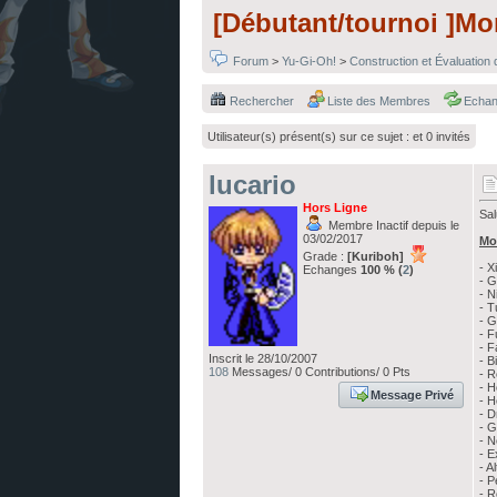
[Débutant/tournoi ]Mo
Forum
>
Yu-Gi-Oh!
>
Construction et Évaluation
Rechercher
Liste des Membres
Echa
Utilisateur(s) présent(s) sur ce sujet :
et 0 invités
lucario
Hors Ligne
Sal
Membre Inactif depuis le
03/02/2017
Mo
Grade :
[Kuriboh]
- X
Echanges
100 % (
2
)
- 
- N
- T
- G
- F
- F
Inscrit le 28/10/2007
- B
108
Messages/ 0 Contributions/ 0 Pts
- R
- H
Message Privé
- H
- D
- G
- 
- E
- A
- 
- R