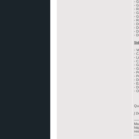
- G
- G
- R
- G
- G
- R
- D
- D
- D
- D
Si
- V
- C
- L
- C
- G
- G
- P
- P
- D
- E
- D
- O
Qua
[ D
__
Ma 
htt
reo