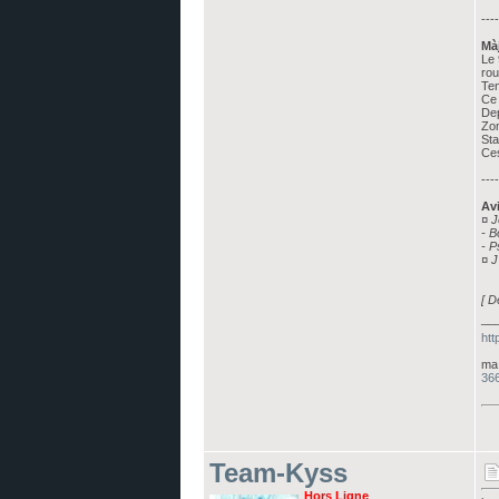
----
Màj
Le 
rou
Ten
Ce 
Dep
Zom
Sta
Ces
----
Avi
¤ J
- B
- P
¤ J
[ D
__
htt
ma 
366
Team-Kyss
Hors Ligne