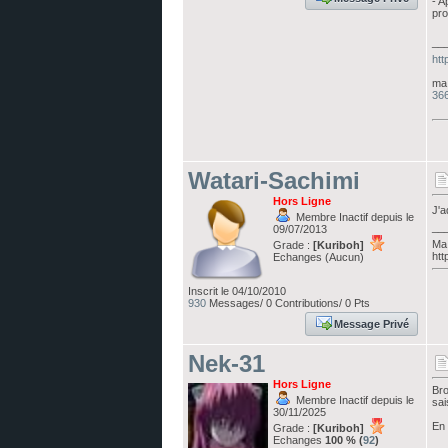
- A
pro
__
htt
ma 
366
Watari-Sachimi
Hors Ligne
J'a
Membre Inactif depuis le
__
09/07/2013
Ma 
Grade :
[Kuriboh]
htt
Echanges (Aucun)
Inscrit le 04/10/2010
930
Messages/ 0 Contributions/ 0 Pts
Message Privé
Nek-31
Hors Ligne
Bro
Membre Inactif depuis le
sai
30/11/2025
En 
Grade :
[Kuriboh]
Echanges
100 % (
92
)
__