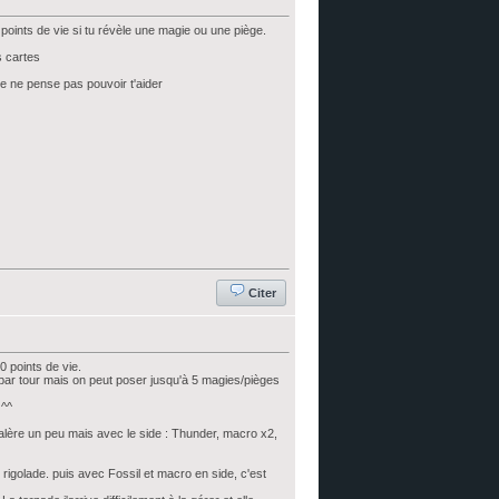
oints de vie si tu révèle une magie ou une piège.
s cartes
 je ne pense pas pouvoir t'aider
Citer
 points de vie.
ar tour mais on peut poser jusqu'à 5 magies/pièges
 ^^
alère un peu mais avec le side : Thunder, macro x2,
 rigolade. puis avec Fossil et macro en side, c'est