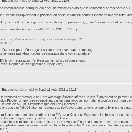
Envoyé par
theo2
le Jeudi 11 Août 2011 à 21:06
ne comprend pas pourquoi jouer peu de monstres alors que le randomiser te fais perdre 500 p
t tu explisuer rapidement le principer du deck, je n'ai rien compris même en mlisant l'effet de
T : je viens de lire la page que tu as indioqué et j'ai compris, ça na l'air vraiment balèse mais
ernière modification par theo2 le 11 aoû 2011 à 21h09 ]
_________________
liste :
http://www.finalyugi.com/yugioh-forum-viewtopic-22-
79.html
méta est là pour décourager les joueurs de jouer d'autres decks, si
s ne jouez pas Méta, copiez ce message dans votre signature.
V is so....frustrating. It's like a women who can't get enough
ention. (reprise d'une signature sur pojo.com)
Envoyé par
cjerome28
le Jeudi 11 Août 2011 à 22:15
 le randomizer provoque un Card Avantage énorme même si le prix à payer est de perdre 500
plus Piocher un monstre et embêtant car on peut invoquer normalement qu'un seul monstre p
ù le ratio de M/P plus important que celui des monstres.
s lorsque t'as fini d'éliminer les ressources de l'adversaire, tu sors la loop enfernité classique
our le moment mon pire match up c'est T.G avec King tiger Wanghu et les foutus tengus, je g
e bottom et oppression je m'en sors plutôt bien.
deuxième problème c'est Skill drain qui est souvent joué dans ces decks, c'est bien chiant.
engu/plant et variante s'il ne prend pas l'avantage dans les 2 premiers tours c'est de la grosse
ent !!