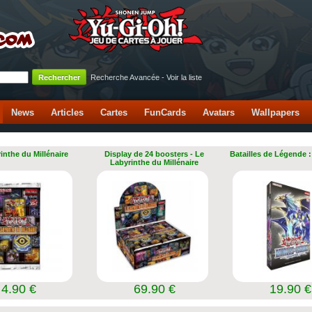
Recherche Avancée
-
Voir la liste
News
Articles
Cartes
FunCards
Avatars
Wallpapers
inthe du Millénaire
Display de 24 boosters - Le
Batailles de Légende :
Labyrinthe du Millénaire
4.90 €
69.90 €
19.90 €