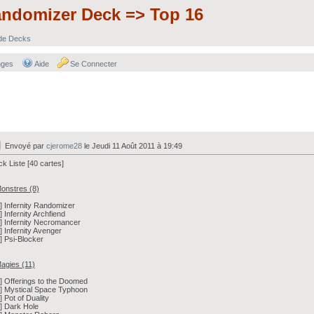
andomizer Deck => Top 16
 de Decks
nges
Aide
Se Connecter
Envoyé par
cjerome28
le Jeudi 11 Août 2011 à 19:49
k Liste [40 cartes]
onstres (8)
3] Infernity Randomizer
2] Infernity Archfiend
1] Infernity Necromancer
1] Infernity Avenger
1] Psi-Blocker
agies (11)
2] Offerings to the Doomed
2] Mystical Space Typhoon
2] Pot of Duality
1] Dark Hole