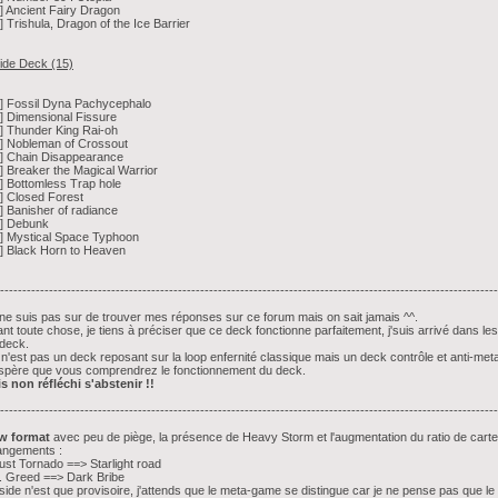
1] Ancient Fairy Dragon
1] Trishula, Dragon of the Ice Barrier
ide Deck (15)
3] Fossil Dyna Pachycephalo
2] Dimensional Fissure
1] Thunder King Rai-oh
1] Nobleman of Crossout
1] Chain Disappearance
1] Breaker the Magical Warrior
1] Bottomless Trap hole
1] Closed Forest
1] Banisher of radiance
1] Debunk
1] Mystical Space Typhoon
1] Black Horn to Heaven
----------------------------------------------------------------------------------------------------------------
ne suis pas sur de trouver mes réponses sur ce forum mais on sait jamais ^^.
nt toute chose, je tiens à préciser que ce deck fonctionne parfaitement, j'suis arrivé dans l
deck.
n'est pas un deck reposant sur la loop enfernité classique mais un deck contrôle et anti-met
spère que vous comprendrez le fonctionnement du deck.
s non réfléchi s'abstenir !!
----------------------------------------------------------------------------------------------------------------
w format
avec peu de piège, la présence de Heavy Storm et l'augmentation du ratio de carte
angements :
ust Tornado ==> Starlight road
. Greed ==> Dark Bribe
side n'est que provisoire, j'attends que le meta-game se distingue car je ne pense pas que le