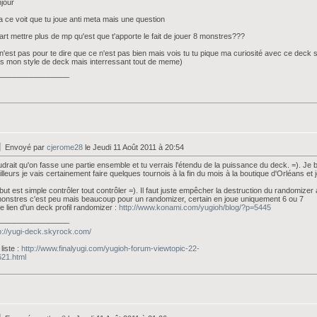
jour
a ce voit que tu joue anti meta mais une question
art mettre plus de mp qu'est que t'apporte le fait de jouer 8 monstres???
n'est pas pour te dire que ce n'est pas bien mais vois tu tu pique ma curiosité avec ce deck s
s mon style de deck mais interressant tout de meme)
_________________
Envoyé par
cjerome28
le Jeudi 11 Août 2011 à 20:54
drait qu'on fasse une partie ensemble et tu verrais l'étendu de la puissance du deck. =). Je 
illeurs je vais certainement faire quelques tournois à la fin du mois à la boutique d'Orléans et
but est simple contrôler tout contrôler =). Il faut juste empêcher la destruction du randomizer
onstres c'est peu mais beaucoup pour un randomizer, certain en joue uniquement 6 ou 7
 le lien d'un deck profil randomizer :
http://www.konami.com/yugioh/blog/?p=5445
_________________
p://yugi-deck.skyrock.com/
liste :
http://www.finalyugi.com/yugioh-forum-viewtopic-22-
21.html