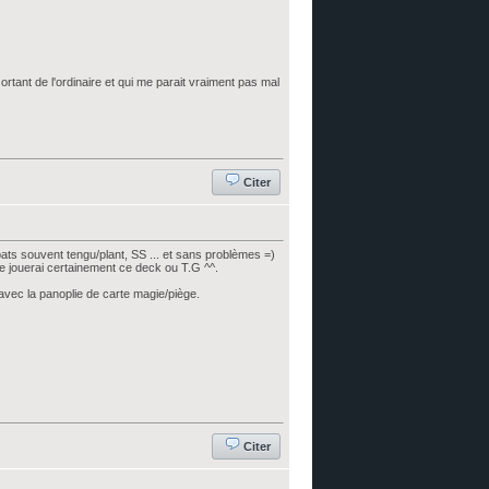
ortant de l'ordinaire et qui me parait vraiment pas mal
Citer
bats souvent tengu/plant, SS ... et sans problèmes =)
 je jouerai certainement ce deck ou T.G ^^.
 avec la panoplie de carte magie/piège.
Citer