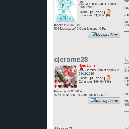
bon
Membre Inactif depuis le
09/09/2012
cel
Grade :
[Kuriboh]
a p
Echanges
83,33 % (
6
)
ce 
Inscrit le 22/07/2011
(pa
593
Messages/ 0 Contributions/ 0 Pts
__
Message Privé
cjerome28
Hors Ligne
Fau
Membre Inactif depuis le
D'a
03/11/2016
Le 
Grade :
[Kuriboh]
8 m
Echanges
100 % (
138
)
Ici
__
Inscrit le 27/04/2009
htt
4776
Messages/ 0 Contributions/ 0 Pts
Message Privé
ma 
366