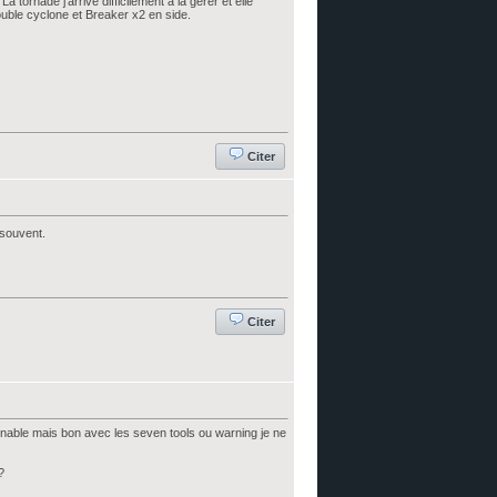
 tornade j'arrive difficilement à la gérer et elle
uble cyclone et Breaker x2 en side.
Citer
 souvent.
Citer
inable mais bon avec les seven tools ou warning je ne
?