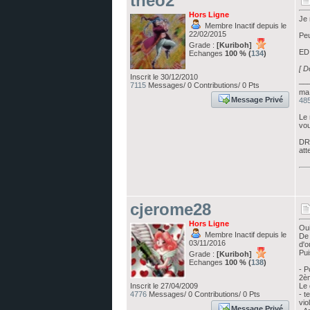
theo2
Hors Ligne
Je 
Membre Inactif depuis le
22/02/2015
Peu
Grade :
[Kuriboh]
EDI
Echanges
100 % (
134
)
[ D
Inscrit le 30/12/2010
__
7115
Messages/ 0 Contributions/ 0 Pts
ma 
Message Privé
485
Le 
vou
DRE
att
cjerome28
Hors Ligne
Oui
Membre Inactif depuis le
De 
03/11/2016
d'o
Pui
Grade :
[Kuriboh]
Echanges
100 % (
138
)
- P
2èm
Inscrit le 27/04/2009
Le 
4776
Messages/ 0 Contributions/ 0 Pts
- t
viol
Message Privé