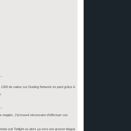
--
es 1300 de valeur sur Dueling Network en parti grâce à
a.
--
s magies. J'ai trouvé nécessaire d'effectuer ces
 meta soit Twilight ou alors ça sera une grosse blague