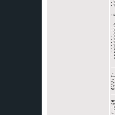
- [
- [
¤ S
- [
- [
- [
- [
- [
- [
- [
- [
- [
- [
- [
- [
----
Je 
Ava
ce 
Ce 
J'e
Avi
----
Ne
ch
- D
- R
Le 