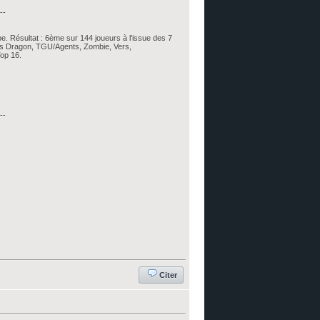
--
pe. Résultat : 6ème sur 144 joueurs à l'issue des 7
ess Dragon, TGU/Agents, Zombie, Vers,
op 16.
--
Citer