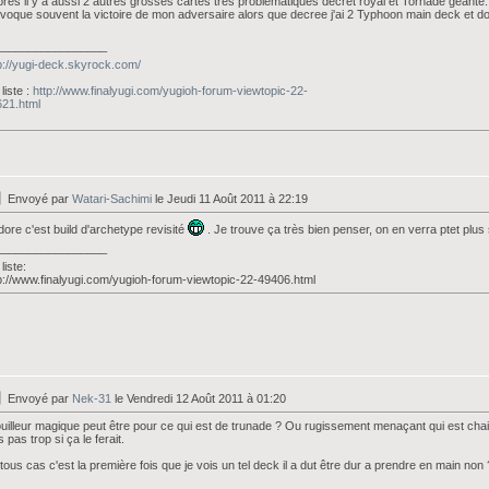
près il y a aussi 2 autres grosses cartes très problématiques décret royal et Tornade géante. La
voque souvent la victoire de mon adversaire alors que decree j'ai 2 Typhoon main deck et do
_________________
p://yugi-deck.skyrock.com/
liste :
http://www.finalyugi.com/yugioh-forum-viewtopic-22-
21.html
Envoyé par
Watari-Sachimi
le Jeudi 11 Août 2011 à 22:19
dore c'est build d'archetype revisité
. Je trouve ça très bien penser, on en verra ptet plus
_________________
liste:
p://www.finalyugi.com/yugioh-forum-viewtopic-22-49406.html
Envoyé par
Nek-31
le Vendredi 12 Août 2011 à 01:20
uilleur magique peut être pour ce qui est de trunade ? Ou rugissement menaçant qui est cha
s pas trop si ça le ferait.
tous cas c'est la première fois que je vois un tel deck il a dut être dur a prendre en main non 
_________________