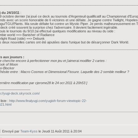
----------------------------------------------------------------------------------------------------------------
 du 24/10/11
:
9 octobre dernier j'ai joué ce deck au tournois d'Argenteuil qualificatif au Championnat d'Euro
nds avec un score honorable de 6 victoires et une défaite. Je gagne contre Twilight, Hopel
gu/TGU/Plants. Ma seule défaite fut contre un Mystic Piper. Je perds malheureusement en T
deck créé souvent la surprise chez l'adversaire. Il devient facilement ingérable.
uis le tournois du 9/10 j'ai effectué quelques modifications au niveau du side :
bie world ==> Banisher of Radiance
rlight Road (side) ==> Debunk
 deux nouvelles cartes ont été ajoutées dans l'unique but de désarçonner Dark World.
----------------------------------------------------------------------------------------------------------------
s aux joueurs :
e cherche encore à perfectionner mon jeu et j'aimerai modifier 2 cartes :
ook of Moon
si-Blocker
'hésite entre : Macro Cosmos et Dimensional Fissure. Laquelle des 2 semble meilleur ?
ernière modification par cjerome28 le 24 oct 2011 à 20h53 ]
_________________
p://yugi-deck.skyrock.com/
liste :
http://www.finalyugi.com/yugioh-forum-viewtopic-22-
21.html
Envoyé par
Team-Kyss
le Jeudi 11 Août 2011 à 20:04