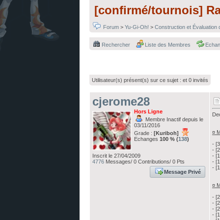
[confirmé/tournois] R
Forum
>
Yu-Gi-Oh!
>
Construction et Évaluation
Rechercher
Liste des Membres
Echa
Utilisateur(s) présent(s) sur ce sujet :
et 0 invités
cjerome28
Hors Ligne
Dec
Membre Inactif depuis le
03/11/2016
¤ M
Grade :
[Kuriboh]
Echanges
100 % (
138
)
- [
- [
Inscrit le 27/04/2009
- [
4776
Messages/ 0 Contributions/ 0 Pts
- [
- [
Message Privé
¤ M
- [
- [
- [
- [