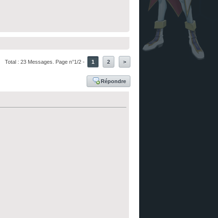
Total : 23 Messages. Page n°1/2 -
1
2
>
Répondre