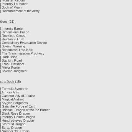
1] Monster Reborn
1] Infernity Launcher
1] Book of Moon
1] Reinforcement of the Army
ièges (21)
3] Infernity Barrier
3] Dimensional Prison
3] Reckless Greed
2] Reinforce Truth
2] Compulsory Evacuation Device
1] Solemn Warning
1] Bottomless Trap Hole
1] The Transmigration Prophecy
1] Dark Bribe
1] Starlight Road
1] Trap Dustshoot
1] Mirror Force
1] Solemn Judgment
xtra Deck (15)
1] Formula Synchron
1] Armory Arm
1] Catastor, Ally of Justice
1] Magical Android
1] Stygian Sergeants
1] Gaia, the Force of Earth
1] Brionac, Dragon of the Ice Barrier
1] Black Rose Dragon
1] Infernity Domm Dragon
1] Hundred-eyes Dragon
1] Stardust Dragon
1] Scrap Dragon
1] Number 39 : Utopia