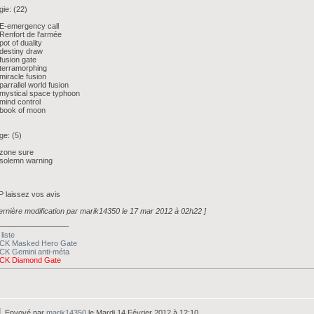
ie: (22)
E-emergency call
Renfort de l'armée
pot of duality
destiny draw
fusion gate
terramorphing
miracle fusion
parrallel world fusion
mystical space typhoon
mind control
 book of moon
ge: (5)
zone sure
 solemn warning
 laissez vos avis
ernière modification par marik14350 le 17 mar 2012 à 02h22 ]
_________________
liste
CK Masked Hero Gate
CK Gemini anti-méta
CK Diamond Gate
Envoyé par
marik14350
le Mardi 14 Février 2012 à 12:10