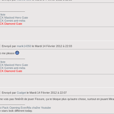
_________________
liste
CK Masked Hero Gate
CK Gemini anti-méta
CK Diamond Gate
Envoyé par
marik14350
le Mardi 14 Février 2012 à 22:03
lp me please
_________________
liste
CK Masked Hero Gate
CK Gemini anti-méta
CK Diamond Gate
Envoyé par
Gadget
le Mardi 14 Février 2012 à 22:07
ne vois pas l'intérêt de jouer Fissure, ça te bloque plus qu'autre chose, surtout en jouant Mir
_________________
st Pack Opening Ever
/
Ma chaîne Youtube
 stars look different today.