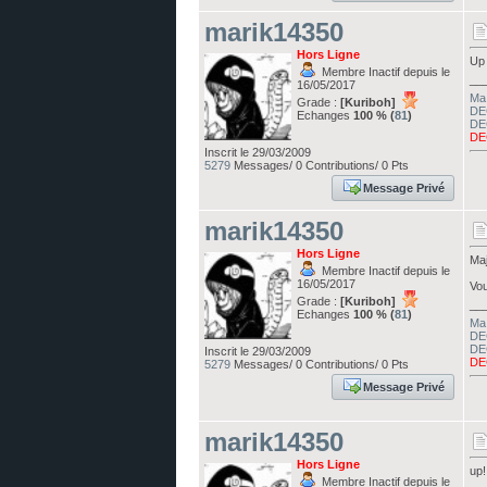
marik14350
Hors Ligne
Up
Membre Inactif depuis le
__
16/05/2017
Ma 
Grade :
[Kuriboh]
DE
Echanges
100 % (
81
)
DE
DE
Inscrit le 29/03/2009
5279
Messages/ 0 Contributions/ 0 Pts
Message Privé
marik14350
Hors Ligne
Maj
Membre Inactif depuis le
16/05/2017
Vou
Grade :
[Kuriboh]
__
Echanges
100 % (
81
)
Ma 
DE
DE
Inscrit le 29/03/2009
DE
5279
Messages/ 0 Contributions/ 0 Pts
Message Privé
marik14350
Hors Ligne
up!
Membre Inactif depuis le