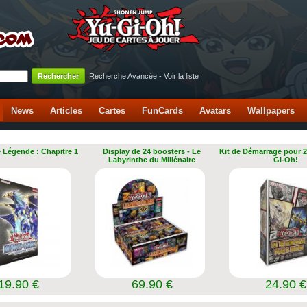
Recherche Avancée
-
Voir la liste
News
Articles
Cartes
FunCards
Avatars
Wallpapers
e Légende : Chapitre 1
Display de 24 boosters - Le
Kit de Démarrage pour 2
Labyrinthe du Millénaire
Gi-Oh!
19.90 €
69.90 €
24.90 €