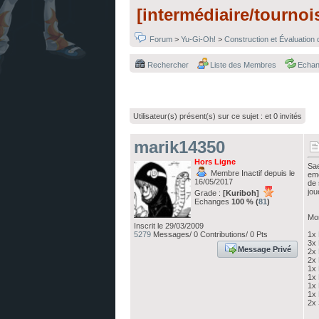
[intermédiaire/tourno
Forum
>
Yu-Gi-Oh!
>
Construction et Évaluation
Rechercher
Liste des Membres
Echa
Utilisateur(s) présent(s) sur ce sujet :
et 0 invités
marik14350
Hors Ligne
Sae
Membre Inactif depuis le
eme
16/05/2017
de 
jou
Grade :
[Kuriboh]
Echanges
100 % (
81
)
Mon
Inscrit le 29/03/2009
5279
Messages/ 0 Contributions/ 0 Pts
1x 
3x
Message Privé
2x 
2x 
1x
1x 
1x 
1x
2x