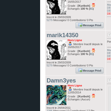
__
16/05/2017
Ma 
Grade :
[Kuriboh]
DE
Echanges
100 % (
81
)
DE
DE
Inscrit le 29/03/2009
5279
Messages/ 0 Contributions/ 0 Pts
Message Privé
marik14350
Hors Ligne
Per
Membre Inactif depuis le
__
16/05/2017
Ma 
Grade :
[Kuriboh]
DE
Echanges
100 % (
81
)
DE
DE
Inscrit le 29/03/2009
5279
Messages/ 0 Contributions/ 0 Pts
Message Privé
Damn3yes
Hors Ligne
Membre Inactif depuis le
12/05/2014
Grade :
[Kuriboh]
Echanges (Aucun)
Inscrit le 24/04/2011
2296
Messages/ 0 Contributions/ 12 Pts