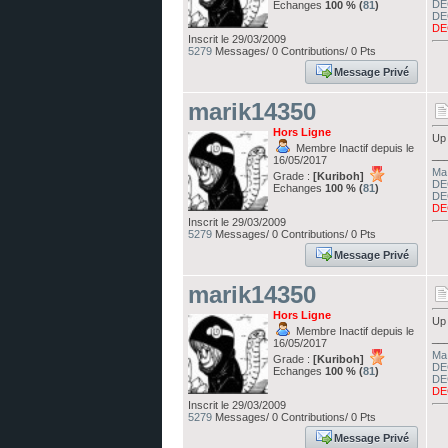
DE
Echanges
100 % (
81
)
DE
DE
Inscrit le 29/03/2009
5279
Messages/ 0 Contributions/ 0 Pts
Message Privé
marik14350
Hors Ligne
Up
Membre Inactif depuis le
__
16/05/2017
Ma 
Grade :
[Kuriboh]
DE
Echanges
100 % (
81
)
DE
DE
Inscrit le 29/03/2009
5279
Messages/ 0 Contributions/ 0 Pts
Message Privé
marik14350
Hors Ligne
Up
Membre Inactif depuis le
__
16/05/2017
Ma 
Grade :
[Kuriboh]
DE
Echanges
100 % (
81
)
DE
DE
Inscrit le 29/03/2009
5279
Messages/ 0 Contributions/ 0 Pts
Message Privé