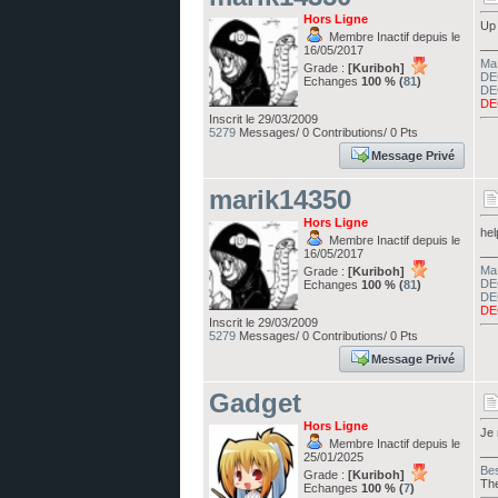
Hors Ligne
Up
Membre Inactif depuis le
__
16/05/2017
Ma 
Grade :
[Kuriboh]
DE
Echanges
100 % (
81
)
DE
DE
Inscrit le 29/03/2009
5279
Messages/ 0 Contributions/ 0 Pts
Message Privé
marik14350
Hors Ligne
he
Membre Inactif depuis le
__
16/05/2017
Ma 
Grade :
[Kuriboh]
DE
Echanges
100 % (
81
)
DE
DE
Inscrit le 29/03/2009
5279
Messages/ 0 Contributions/ 0 Pts
Message Privé
Gadget
Hors Ligne
Je 
Membre Inactif depuis le
__
25/01/2025
Be
Grade :
[Kuriboh]
The
Echanges
100 % (
7
)