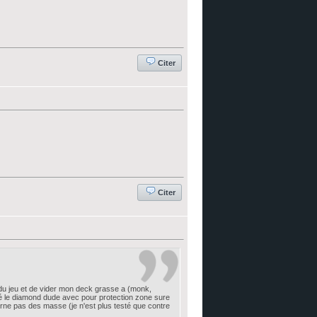
Citer
Citer
du jeu et de vider mon deck grasse a (monk,
acé le diamond dude avec pour protection zone sure
ourne pas des masse (je n'est plus testé que contre