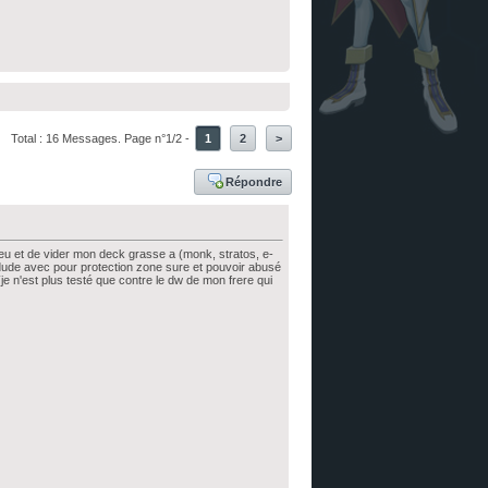
Total : 16 Messages. Page n°1/2 -
1
2
>
Répondre
eu et de vider mon deck grasse a (monk, stratos, e-
 dude avec pour protection zone sure et pouvoir abusé
je n'est plus testé que contre le dw de mon frere qui