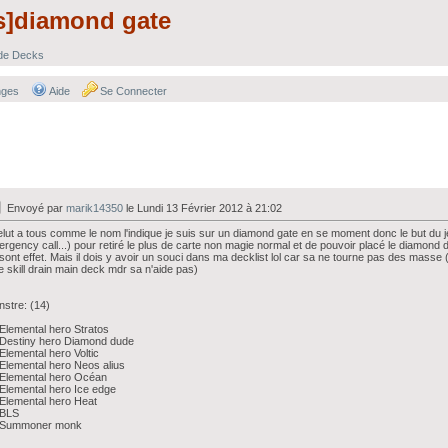
is]diamond gate
 de Decks
nges
Aide
Se Connecter
Envoyé par
marik14350
le Lundi 13 Février 2012 à 21:02
lut a tous comme le nom l'indique je suis sur un diamond gate en se moment donc le but du j
rgency call...) pour retiré le plus de carte non magie normal et de pouvoir placé le diamond
sont effet. Mais il dois y avoir un souci dans ma decklist lol car sa ne tourne pas des masse (
e skill drain main deck mdr sa n'aide pas)
stre: (14)
Elemental hero Stratos
 Destiny hero Diamond dude
Elemental hero Voltic
Elemental hero Neos alius
 Elemental hero Océan
Elemental hero Ice edge
Elemental hero Heat
 BLS
 Summoner monk