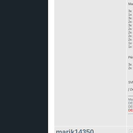
Mag
3x 
1x 
3x 
2x 
3x 
2x 
2x 
2x 
2x 
1x 
1x
Piè
3x 
2x
SVP
[ D
__
Ma 
DE
DE
DE
marik14350