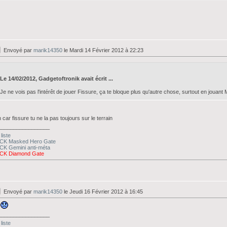
Envoyé par
marik14350
le Mardi 14 Février 2012 à 22:23
Le 14/02/2012, Gadgetoftronik avait écrit ...
Je ne vois pas l'intérêt de jouer Fissure, ça te bloque plus qu'autre chose, surtout en jouant 
 car fissure tu ne la pas toujours sur le terrain
_________________
liste
CK Masked Hero Gate
CK Gemini anti-méta
CK Diamond Gate
Envoyé par
marik14350
le Jeudi 16 Février 2012 à 16:45
p
_________________
liste