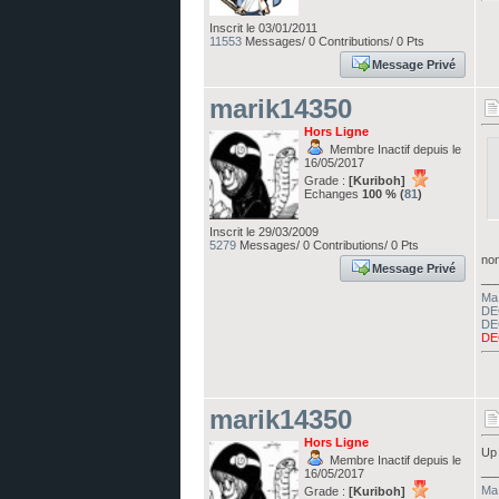
Inscrit le 03/01/2011
11553
Messages/ 0 Contributions/ 0 Pts
Message Privé
marik14350
Hors Ligne
Membre Inactif depuis le
16/05/2017
Grade :
[Kuriboh]
Echanges
100 % (
81
)
Inscrit le 29/03/2009
5279
Messages/ 0 Contributions/ 0 Pts
non
Message Privé
__
Ma 
DE
DE
DE
marik14350
Hors Ligne
U
Membre Inactif depuis le
__
16/05/2017
Ma 
Grade :
[Kuriboh]