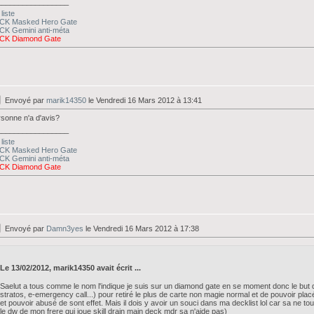
_________________
liste
CK Masked Hero Gate
CK Gemini anti-méta
CK Diamond Gate
Envoyé par
marik14350
le Vendredi 16 Mars 2012 à 13:41
sonne n'a d'avis?
_________________
liste
CK Masked Hero Gate
CK Gemini anti-méta
CK Diamond Gate
Envoyé par
Damn3yes
le Vendredi 16 Mars 2012 à 17:38
Le 13/02/2012, marik14350 avait écrit ...
Saelut a tous comme le nom l'indique je suis sur un diamond gate en se moment donc le but 
stratos, e-emergency call...) pour retiré le plus de carte non magie normal et de pouvoir pl
et pouvoir abusé de sont effet. Mais il dois y avoir un souci dans ma decklist lol car sa ne t
le dw de mon frere qui joue skill drain main deck mdr sa n'aide pas)