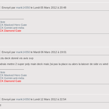
Envoyé par
marik14350
le Lundi 05 Mars 2012 à 20:48
_________________
liste
CK Masked Hero Gate
CK Gemini anti-méta
CK Diamond Gate
Envoyé par
marik14350
le Mardi 06 Mars 2012 à 19:01
 du deck donné vis avis svp
drais mettre 2 super poly main deck mais j'ai pas la place ou alors la laisser de side vs wind 
_________________
liste
CK Masked Hero Gate
CK Gemini anti-méta
CK Diamond Gate
Envoyé par
marik14350
le Lundi 12 Mars 2012 à 22:54
!!