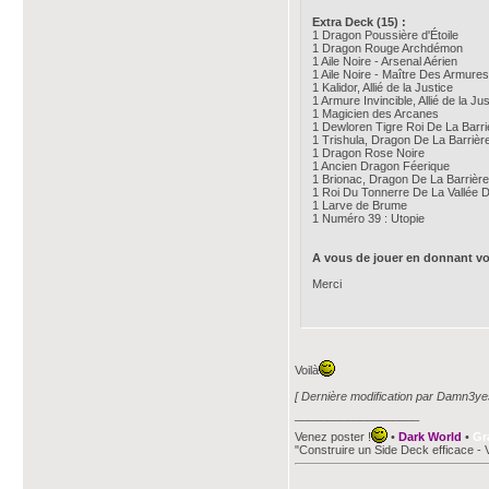
Extra Deck (15) :
1 Dragon Poussière d'Étoile
1 Dragon Rouge Archdémon
1 Aile Noire - Arsenal Aérien
1 Aile Noire - Maître Des Armures
1 Kalidor, Allié de la Justice
1 Armure Invincible, Allié de la Jus
1 Magicien des Arcanes
1 Dewloren Tigre Roi De La Barr
1 Trishula, Dragon De La Barriè
1 Dragon Rose Noire
1 Ancien Dragon Féerique
1 Brionac, Dragon De La Barrièr
1 Roi Du Tonnerre De La Vallée
1 Larve de Brume
1 Numéro 39 : Utopie
A vous de jouer en donnant vo
Merci
Voilà
[ Dernière modification par Damn3ye
___________________
Venez poster !
•
Dark World
•
Gr
"Construire un Side Deck efficace - 