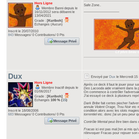
Hors Ligne
Safe Zone..
Membre Banni depuis le
___________________
16/11/2012 sera débanni le
13/04/2021
Grade :
[Kuriboh]
Echanges (Aucun)
Inscrit le 20/07/2010
843
Messages/ 0 Contributions/ 0 Pts
Message Privé
Le plus beau d
Dux
Envoyé par
Dux
le Mercredi 15 
Hors Ligne
Après ce deck il faut le jouer pour 
Membre Inactif depuis le
Des Lacooda
aide vraiment dans la 
01/06/2017
On commence à contrôler l'adversaire 
J'ai essayé ce deck à plusieurs repri
Grade :
[Kuriboh]
Echanges
100 % (
15
)
Dark Bribe
fait certes piocher l'adve
annule
Violent Orage
,
Trou Noir
etc m
Inscrit le 18/08/2006
condition alors avec les slots magies
683
Messages/ 0 Contributions/ 0 Pts
torrentiel
etc. donc j'ai un peu peur q
Message Privé
Contrôle Mental
peut être bien dans c
Fracas
ici est pas mal j'en ai mis q
réinvoquer Fracas pour rejouer son e