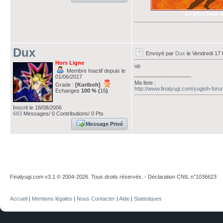
Le plus beau d
Dux
Envoyé par
Dux
le Vendredi 17 
Hors Ligne
up
Membre Inactif depuis le
___________________
01/06/2017
Ma liste :
Grade :
[Kuriboh]
http://www.finalyugi.com/yugioh-for
Echanges
100 % (
15
)
Inscrit le 18/08/2006
683
Messages/ 0 Contributions/ 0 Pts
Message Privé
Finalyugi.com v3.1 © 2004-2026. Tous droits réservés. - Déclaration CNIL n°1036623
Accueil
|
Mentions légales
|
Nous Contacter
|
Aide
|
Statistiques