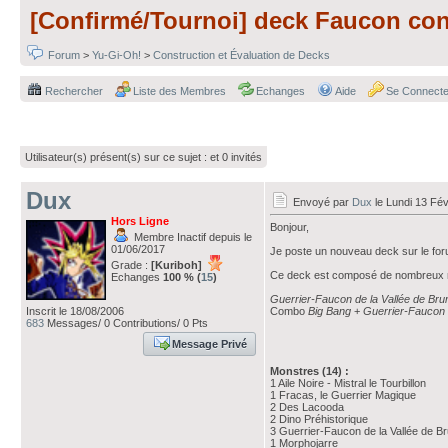
[Confirmé/Tournoi] deck Faucon con
Forum
>
Yu-Gi-Oh!
>
Construction et Évaluation de Decks
Rechercher
Liste des Membres
Echanges
Aide
Se Connecte
Utilisateur(s) présent(s) sur ce sujet :
et 0 invités
Dux
Envoyé par
Dux
le Lundi 13 Fév
Hors Ligne
Bonjour,
Membre Inactif depuis le
01/06/2017
Je poste un nouveau deck sur le for
Grade :
[Kuriboh]
Ce deck est composé de nombreux 
Echanges
100 % (
15
)
Guerrier-Faucon de la Vallée de Br
Inscrit le 18/08/2006
Combo
Big Bang
+
Guerrier-Faucon 
683
Messages/ 0 Contributions/ 0 Pts
Message Privé
Monstres (14) :
1 Aile Noire - Mistral le Tourbillon
1 Fracas, le Guerrier Magique
2 Des Lacooda
2 Dino Préhistorique
3 Guerrier-Faucon de la Vallée de B
1 Morphojarre