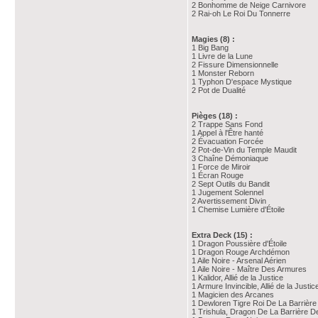
2 Bonhomme de Neige Carnivore
2 Rai-oh Le Roi Du Tonnerre
Magies (8) :
1 Big Bang
1 Livre de la Lune
2 Fissure Dimensionnelle
1 Monster Reborn
1 Typhon D'espace Mystique
2 Pot de Dualité
Pièges (18) :
2 Trappe Sans Fond
1 Appel à l'Être hanté
2 Évacuation Forcée
2 Pot-de-Vin du Temple Maudit
3 Chaîne Démoniaque
1 Force de Miroir
1 Écran Rouge
2 Sept Outils du Bandit
1 Jugement Solennel
2 Avertissement Divin
1 Chemise Lumière d'Étoile
Extra Deck (15) :
1 Dragon Poussière d'Étoile
1 Dragon Rouge Archdémon
1 Aile Noire - Arsenal Aérien
1 Aile Noire - Maître Des Armures
1 Kalidor, Allié de la Justice
1 Armure Invincible, Allié de la Justic
1 Magicien des Arcanes
1 Dewloren Tigre Roi De La Barrièr
1 Trishula, Dragon De La Barrière D