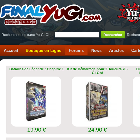
Rechercher une carte Yu-Gi-Oh! :
Recherc
Accueil
Boutique en Ligne
Forums
News
Articles
Cart
Batailles de Légende : Chapitre 1
Kit de Démarrage pour 2 Joueurs Yu-
Di
Gi-Oh!
19.90 €
24.90 €