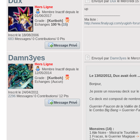
Dux
Envoyé par
Dux
le Mercredi 15 
Hors Ligne
up
Membre Inactif depuis le
___________________
01/06/2017
Ma liste :
Grade :
[Kuriboh]
http://www.finalyugi.com/yugioh-for
Echanges
100 % (
15
)
Inscrit le 18/08/2006
683
Messages/ 0 Contributions/ 0 Pts
Message Privé
Damn3yes
Envoyé par
Damn3yes
le Mercr
Hors Ligne
Membre Inactif depuis le
12/05/2014
Le 13/02/2012, Dux avait écrit ..
Grade :
[Kuriboh]
Echanges (Aucun)
Bonjour,
Je poste un nouveau deck sur le
Inscrit le 24/04/2011
2296
Messages/ 0 Contributions/ 12 Pts
Ce deck est composé de nombreu
Message Privé
Guerrier-Faucon de la Vallée de
le Combo
Big Bang
+
Guerrier-Fa
Monstres (14) :
1 Aile Noire - Mistral le Tourbillon
1 Fracas, le Guerrier Magique
->