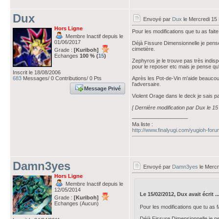
Dux
Envoyé par
Dux
le Mercredi 15 
Hors Ligne
Pour les modifications que tu as fait
Membre Inactif depuis le
01/06/2017
Déjà Fissure Dimensionnelle je pens
cimetière.
Grade :
[Kuriboh]
Echanges
100 % (
15
)
Zephyros je le trouve pas très indi
pour le reposer etc mais je pense qu'
Inscrit le 18/08/2006
683
Messages/ 0 Contributions/ 0 Pts
Après les Pot-de-Vin m'aide beaucoup
l'adversaire.
Message Privé
Violent Orage dans le deck je sais 
[ Dernière modification par Dux le 15
___________________
Ma liste :
http://www.finalyugi.com/yugioh-for
Damn3yes
Envoyé par
Damn3yes
le Mercr
Hors Ligne
Membre Inactif depuis le
12/05/2014
Le 15/02/2012, Dux avait écrit ..
Grade :
[Kuriboh]
Echanges (Aucun)
Pour les modifications que tu as 
Déjà Fissure Dimensionnelle je p