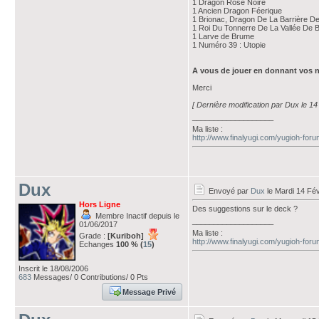
1 Dragon Rose Noire
1 Ancien Dragon Féerique
1 Brionac, Dragon De La Barrière D
1 Roi Du Tonnerre De La Vallée De 
1 Larve de Brume
1 Numéro 39 : Utopie
A vous de jouer en donnant vos n
Merci
[ Dernière modification par Dux le 14
___________________
Ma liste :
http://www.finalyugi.com/yugioh-for
Dux
Envoyé par
Dux
le Mardi 14 Fév
Hors Ligne
Des suggestions sur le deck ?
Membre Inactif depuis le
___________________
01/06/2017
Ma liste :
Grade :
[Kuriboh]
http://www.finalyugi.com/yugioh-for
Echanges
100 % (
15
)
Inscrit le 18/08/2006
683
Messages/ 0 Contributions/ 0 Pts
Message Privé