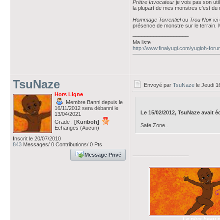
Prêtre Invocateur
je vois pas son uti
la plupart de mes monstres c'est du
Hommage Torrentiel
ou
Trou Noir
ici
présence de monstre sur le terrain. M
___________________
Ma liste :
http://www.finalyugi.com/yugioh-for
TsuNaze
Envoyé par
TsuNaze
le Jeudi 1
Hors Ligne
Membre Banni depuis le
16/11/2012 sera débanni le
Le 15/02/2012, TsuNaze avait écr
13/04/2021
Grade :
[Kuriboh]
Safe Zone..
Echanges (Aucun)
Inscrit le 20/07/2010
843
Messages/ 0 Contributions/ 0 Pts
___________________
Message Privé
Le plus beau d