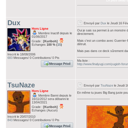
Le plus beau d
Dux
Envoyé par
Dux
le Jeudi 16 Fév
Hors Ligne
Oui je sais sa permet à un monstre d
Membre Inactif depuis le
directement.
01/06/2017
Mais c'est un combo avec Guerrier-F
Grade :
[Kuriboh]
détruit.
Echanges
100 % (
15
)
Mais pas dans ce deck sûrement dans 
Inscrit le 18/08/2006
___________________
683
Messages/ 0 Contributions/ 0 Pts
Ma liste :
Message Privé
http://www.finalyugi.com/yugioh-for
TsuNaze
Envoyé par
TsuNaze
le Jeudi 1
Hors Ligne
En même tu joues Big Bang juste pou
Membre Banni depuis le
___________________
16/11/2012 sera débanni le
13/04/2021
Grade :
[Kuriboh]
Echanges (Aucun)
Inscrit le 20/07/2010
843
Messages/ 0 Contributions/ 0 Pts
Message Privé