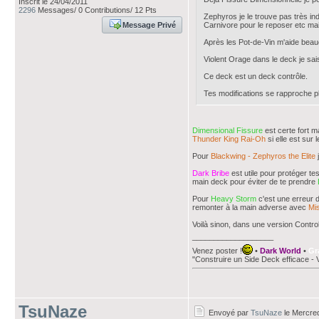
Inscrit le 24/04/2011
2296
Messages/ 0 Contributions/ 12 Pts
Zephyros je le trouve pas très i
Message Privé
Carnivore pour le reposer etc mai
Après les Pot-de-Vin m'aide beauc
Violent Orage dans le deck je sa
Ce deck est un deck contrôle.
Tes modifications se rapproche pl
Dimensional Fissure
est certe fort m
Thunder King Rai-Oh
si elle est sur le
Pour
Blackwing - Zephyros the Elite
j
Dark Bribe
est utile pour protéger t
main deck pour éviter de te prendre
Pour
Heavy Storm
c'est une erreur d
remonter à la main adverse avec
Mis
Voilà sinon, dans une version Control
___________________
Venez poster !
•
Dark World
•
Gr
"Construire un Side Deck efficace - 
TsuNaze
Envoyé par
TsuNaze
le Mercred