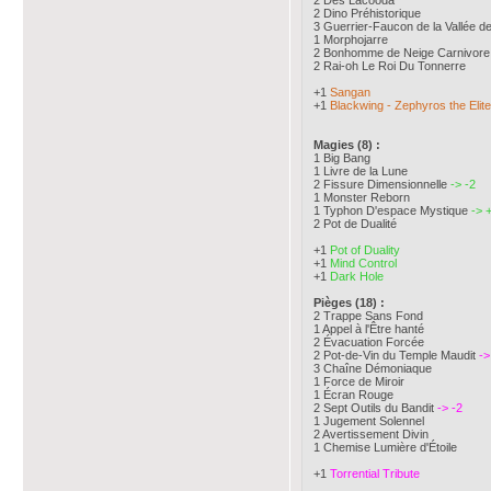
2 Des Lacooda
2 Dino Préhistorique
3 Guerrier-Faucon de la Vallée 
1 Morphojarre
2 Bonhomme de Neige Carnivore
2 Rai-oh Le Roi Du Tonnerre
+1
Sangan
+1
Blackwing - Zephyros the Elite
Magies (8) :
1 Big Bang
1 Livre de la Lune
2 Fissure Dimensionnelle
-> -2
1 Monster Reborn
1 Typhon D'espace Mystique
-> 
2 Pot de Dualité
+1
Pot of Duality
+1
Mind Control
+1
Dark Hole
Pièges (18) :
2 Trappe Sans Fond
1 Appel à l'Être hanté
2 Évacuation Forcée
2 Pot-de-Vin du Temple Maudit
->
3 Chaîne Démoniaque
1 Force de Miroir
1 Écran Rouge
2 Sept Outils du Bandit
-> -2
1 Jugement Solennel
2 Avertissement Divin
1 Chemise Lumière d'Étoile
+1
Torrential Tribute