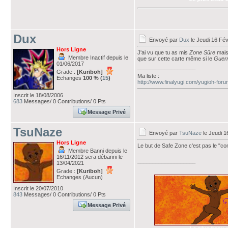
Dux
Envoyé par
Dux
le Jeudi 16 Fév
Hors Ligne
J'ai vu que tu as mis
Zone Sûre
mais 
Membre Inactif depuis le
que sur cette carte même si le
Guerr
01/06/2017
___________________
Grade :
[Kuriboh]
Ma liste :
Echanges
100 % (
15
)
http://www.finalyugi.com/yugioh-for
Inscrit le 18/08/2006
683
Messages/ 0 Contributions/ 0 Pts
Message Privé
TsuNaze
Envoyé par
TsuNaze
le Jeudi 1
Hors Ligne
Le but de Safe Zone c'est pas le "c
Membre Banni depuis le
16/11/2012 sera débanni le
___________________
13/04/2021
Grade :
[Kuriboh]
Echanges (Aucun)
Inscrit le 20/07/2010
843
Messages/ 0 Contributions/ 0 Pts
Message Privé