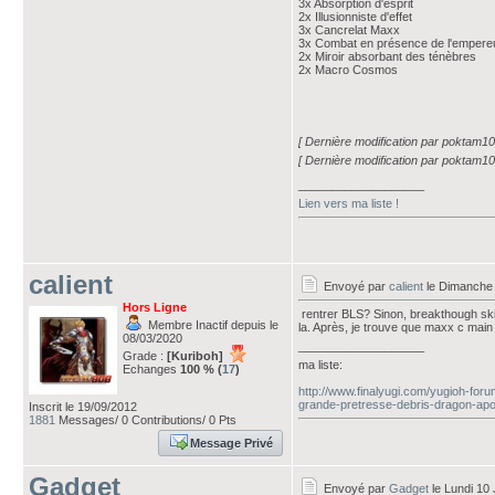
3x Absorption d'esprit
2x Illusionniste d'effet
3x Cancrelat Maxx
3x Combat en présence de l'empere
2x Miroir absorbant des ténèbres
2x Macro Cosmos
[ Dernière modification par poktam10
[ Dernière modification par poktam10
___________________
Lien vers ma liste !
calient
Envoyé par
calient
le Dimanche 
Hors Ligne
rentrer BLS? Sinon, breakthough skil
Membre Inactif depuis le
la. Après, je trouve que maxx c main
08/03/2020
___________________
Grade :
[Kuriboh]
ma liste:
Echanges
100 % (
17
)
http://www.finalyugi.com/yugioh-for
grande-pretresse-debris-dragon-apo-
Inscrit le 19/09/2012
1881
Messages/ 0 Contributions/ 0 Pts
Message Privé
Gadget
Envoyé par
Gadget
le Lundi 10 