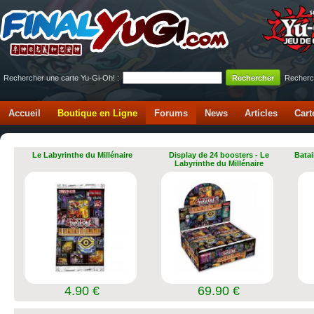
Rechercher une carte Yu-Gi-Oh! :
Recherc
Accueil
Boutique en Ligne
Forums
News
Articles
Cart
Le Labyrinthe du Millénaire
Display de 24 boosters - Le
Batai
Labyrinthe du Millénaire
4.90 €
69.90 €