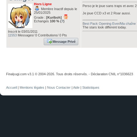
Hors Ligne
Perso je le joue sans traps et avec 
Membre Inactif depuis le
25/01/2025
Je joue CCD x3 et 2 Roar aussi.
Grade :
[Kuriboh]
___________________
Echanges
100 % (
7
)
Best Pack Opening Ever
/
Ma chaîne 
The stars look different today.
Inscrit le 03/01/2011
11553
Messages/ 0 Contributions/ 0 Pts
Message Privé
Finalyugi.com v3.1 © 2004-2026. Tous droits réservés. - Déclaration CNIL n°1036623
Accueil
|
Mentions légales
|
Nous Contacter
|
Aide
|
Statistiques