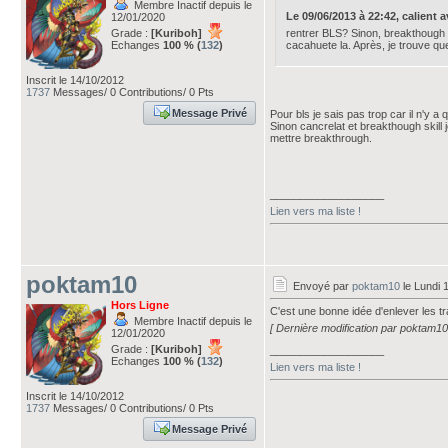
Membre Inactif depuis le
Le 09/06/2013 à 22:42, calient ava
12/01/2020
Grade :
[Kuriboh]
rentrer BLS? Sinon, breakthough s
Echanges
100 % (
132
)
cacahuete la. Après, je trouve q
Inscrit le 14/10/2012
1737
Messages/ 0 Contributions/ 0 Pts
Message Privé
Pour bls je sais pas trop car il n'y
Sinon cancrelat et breakthough skill
mettre breakthrough.
___________________
Lien vers ma liste !
poktam10
Envoyé par
poktam10
le Lundi 
Hors Ligne
C'est une bonne idée d'enlever les 
Membre Inactif depuis le
[ Dernière modification par poktam10
12/01/2020
Grade :
[Kuriboh]
___________________
Echanges
100 % (
132
)
Lien vers ma liste !
Inscrit le 14/10/2012
1737
Messages/ 0 Contributions/ 0 Pts
Message Privé