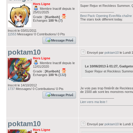
Hors Ligne
Super Rejuv et Reckless Summon. Ça
Membre Inactif depuis le
___________________
25/01/2025
Best Pack Opening Ever
/
Ma chaîne 
Grade :
[Kuriboh]
The stars look different today.
Echanges
100 % (
7
)
Inscrit le 03/01/2011
11553
Messages/ 0 Contributions/ 0 Pts
Message Privé
poktam10
Envoyé par
poktam10
le Lundi 
Hors Ligne
Membre Inactif depuis le
Le 10/06/2013 à 01:27, Gadgetoft
12/01/2020
Grade :
[Kuriboh]
Super Rejuv et Reckless Summon.
Echanges
100 % (
132
)
Inscrit le 14/10/2012
Je vois pas trop l'intérêt de Reckle
1737
Messages/ 0 Contributions/ 0 Pts
de 1500 atk sont les monstres norma
Message Privé
___________________
Lien vers ma liste !
poktam10
Envoyé par
poktam10
le Lundi 
Hors Ligne