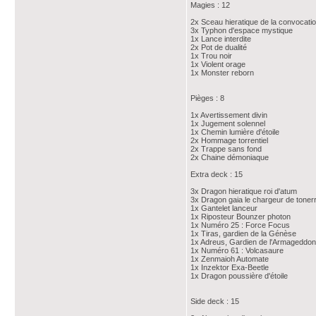
Magies : 12
2x Sceau hieratique de la convocati
3x Typhon d'espace mystique
1x Lance interdite
2x Pot de dualité
1x Trou noir
1x Violent orage
1x Monster reborn
Pièges : 8
1x Avertissement divin
1x Jugement solennel
1x Chemin lumière d'étoile
2x Hommage torrentiel
2x Trappe sans fond
2x Chaine démoniaque
Extra deck : 15
3x Dragon hieratique roi d'atum
3x Dragon gaia le chargeur de toner
1x Gantelet lanceur
1x Riposteur Bounzer photon
1x Numéro 25 : Force Focus
1x Tiras, gardien de la Génèse
1x Adreus, Gardien de l'Armageddon
1x Numéro 61 : Volcasaure
1x Zenmaioh Automate
1x Inzektor Exa-Beetle
1x Dragon poussière d'étoile
Side deck : 15