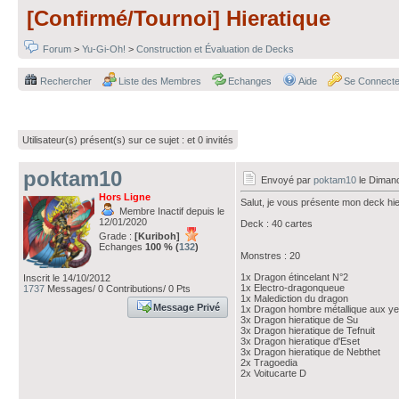
[Confirmé/Tournoi] Hieratique
Forum
>
Yu-Gi-Oh!
>
Construction et Évaluation de Decks
Rechercher
Liste des Membres
Echanges
Aide
Se Connecte
Utilisateur(s) présent(s) sur ce sujet :
et 0 invités
poktam10
Envoyé par
poktam10
le Dimanc
Hors Ligne
Salut, je vous présente mon deck hier
Membre Inactif depuis le
12/01/2020
Deck : 40 cartes
Grade :
[Kuriboh]
Echanges
100 % (
132
)
Monstres : 20
1x Dragon étincelant N°2
Inscrit le 14/10/2012
1x Electro-dragonqueue
1737
Messages/ 0 Contributions/ 0 Pts
1x Malediction du dragon
Message Privé
1x Dragon hombre métallique aux y
3x Dragon hieratique de Su
3x Dragon hieratique de Tefnuit
3x Dragon hieratique d'Eset
3x Dragon hieratique de Nebthet
2x Tragoedia
2x Voitucarte D