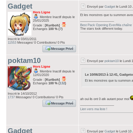
Gadget
Envoyé par
Gadget
le Lundi 10 
Hors Ligne
Et les monstres que tu summon avec 
Membre Inactif depuis le
___________________
25/01/2025
Best Pack Opening Ever
/
Ma chaîne 
Grade :
[Kuriboh]
The stars look different today.
Echanges
100 % (
7
)
Inscrit le 03/01/2011
11553
Messages/ 0 Contributions/ 0 Pts
Message Privé
poktam10
Envoyé par
poktam10
le Lundi 
Hors Ligne
Membre Inactif depuis le
Le 10/06/2013 à 12:41, Gadgetoft
12/01/2020
Grade :
[Kuriboh]
Et les monstres que tu summon av
Echanges
100 % (
132
)
Inscrit le 14/10/2012
1737
Messages/ 0 Contributions/ 0 Pts
ah oui ils ont 0 atk autant pour moi
Message Privé
___________________
Lien vers ma liste !
Gadget
Envoyé par
Gadget
le Lundi 10 