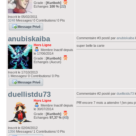
Grade :
[Kuriboh]
Echanges
100 % (
22
)
Inscrit le 05/02/2011
3248
Messages/ 0 Contributions/ 0 Pts
Message Privé
anubiskaiba
Commentaire #3 posté par
anubiskaiba
l
Hors Ligne
super belle la carte
Membre Inactif depuis
le 17/06/2014
Grade :
[Kuriboh]
Echanges (Aucun)
Inscrit le 17/10/2013
1
Messages/ 0 Contributions/ 0 Pts
Message Privé
duellistdu73
Commentaire #2 posté par
duellistdu73
l
Hors Ligne
Pfff encore 7 mois a attendre ! j'en peu 
Membre Inactif depuis
le 30/07/2014
Grade :
[Kuriboh]
Echanges
97,37 % (
43
)
Inscrit le 02/04/2012
1356
Messages/ 1 Contributions/ 0 Pts