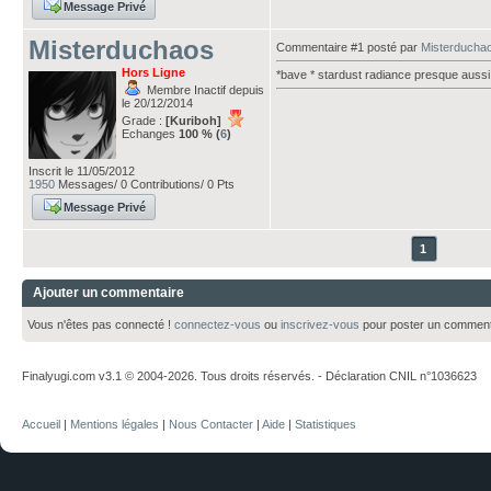
Message Privé
Misterduchaos
Commentaire #1 posté par
Misterducha
Hors Ligne
*bave * stardust radiance presque aussi 
Membre Inactif depuis
le 20/12/2014
Grade :
[Kuriboh]
Echanges
100 % (
6
)
Inscrit le 11/05/2012
1950
Messages/ 0 Contributions/ 0 Pts
Message Privé
1
Ajouter un commentaire
Vous n'êtes pas connecté !
connectez-vous
ou
inscrivez-vous
pour poster un comment
Finalyugi.com v3.1 © 2004-2026. Tous droits réservés. - Déclaration CNIL n°1036623
Accueil
|
Mentions légales
|
Nous Contacter
|
Aide
|
Statistiques