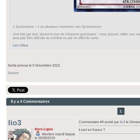
1 Syntoniseur + 1 ou plusieurs monstres non Syntoniseurs
Une fois par tour, durant le tour de n'importe quel joueur : vous pouvez cibler une cart
peut pas être détruite au combat ou par un effet de carte.
Lien Wikia
Sortie prévue le 5 Novembre 2013.
Source
Il y a 4 Commentaires
1
lio3
Commentaire #4 posté par
lio3
le Diman
Hors Ligne
il sort en france ?
Membre Inactif depuis
le 05/08/2019