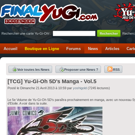
Rechercher une carte Yu-Gi-Oh! :
Recherc
Accueil
Boutique en Ligne
Forums
News
Articles
Cart
Voir toutes les News
Proposer une News ?
RSS
[TCG] Yu-Gi-Oh 5D's Manga - Vol.5
Posté le Dimanche 21 Avril 2013 à 10:59 par
yoshigold
(7245 lectures)
Le 5e Volume de Yu-Gi-Oh 5D's paraîtra prochainement en manga, avec un nouveau 
d'Etoile. A voir dans la suite.