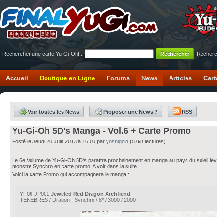
Rechercher une carte Yu-Gi-Oh! :
Recherc
Accueil
Boutique en Ligne
Forums
News
Articles
Cart
Voir toutes les News
Proposer une News ?
RSS
Yu-Gi-Oh 5D's Manga - Vol.6 + Carte Promo
Posté le Jeudi 20 Juin 2013 à 16:00 par
yoshigold
(5768 lectures)
Le 6e Volume de Yu-Gi-Oh 5D's paraîtra prochainement en manga au pays du soleil le
monstre Synchro en carte promo. A voir dans la suite.
Voici la carte Promo qui accompagnera le manga :
YF06-JP001
Jeweled Red Dragon Archfiend
TENEBRES / Dragon - Synchro / 8* / 3000 / 2000