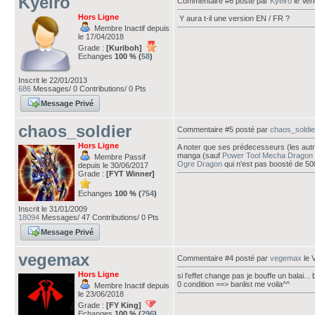
Kyeiro
Commentaire #6 posté par
Kyeiro
le Ven
Hors Ligne
Y aura t-il une version EN / FR ?
Membre Inactif depuis
le 17/04/2018
Grade :
[Kuriboh]
Echanges
100 % (
58
)
Inscrit le 22/01/2013
686
Messages/ 0 Contributions/ 0 Pts
Message Privé
chaos_soldier
Commentaire #5 posté par
chaos_soldie
Hors Ligne
A noter que ses prédecesseurs (les aut
manga (sauf
Power Tool Mecha Dragon
Membre Passif
Ogre Dragon
qui n'est pas boosté de 500
depuis le 30/06/2017
Grade :
[FYT Winner]
Echanges
100 % (
754
)
Inscrit le 31/01/2009
18094
Messages/ 47 Contributions/ 0 Pts
Message Privé
vegemax
Commentaire #4 posté par
vegemax
le 
Hors Ligne
si l'effet change pas je bouffe un balai..
0 condition ==> banlist me voila^^
Membre Inactif depuis
le 23/06/2018
Grade :
[FY King]
Echanges
100 % (
296
)