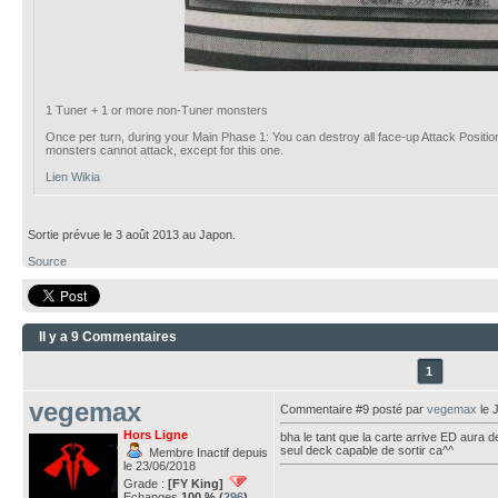
1 Tuner + 1 or more non-Tuner monsters
Once per turn, during your Main Phase 1: You can destroy all face-up Attack Position 
monsters cannot attack, except for this one.
Lien Wikia
Sortie prévue le 3 août 2013 au Japon.
Source
Il y a 9 Commentaires
1
vegemax
Commentaire #9 posté par
vegemax
le 
Hors Ligne
bha le tant que la carte arrive ED aura d
seul deck capable de sortir ca^^
Membre Inactif depuis
le 23/06/2018
Grade :
[FY King]
Echanges
100 % (
296
)