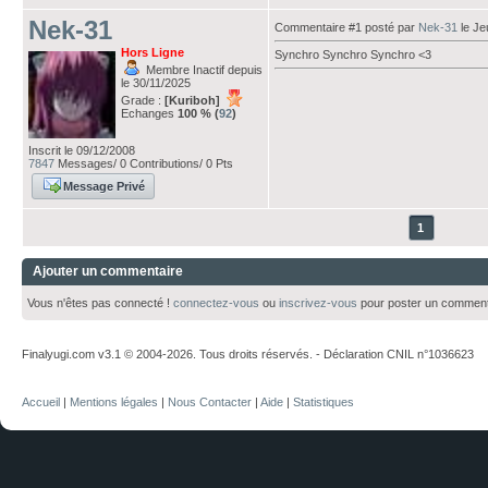
Nek-31
Commentaire #1 posté par
Nek-31
le Je
Hors Ligne
Synchro Synchro Synchro <3
Membre Inactif depuis
le 30/11/2025
Grade :
[Kuriboh]
Echanges
100 % (
92
)
Inscrit le 09/12/2008
7847
Messages/ 0 Contributions/ 0 Pts
Message Privé
1
Ajouter un commentaire
Vous n'êtes pas connecté !
connectez-vous
ou
inscrivez-vous
pour poster un comment
Finalyugi.com v3.1 © 2004-2026. Tous droits réservés. - Déclaration CNIL n°1036623
Accueil
|
Mentions légales
|
Nous Contacter
|
Aide
|
Statistiques