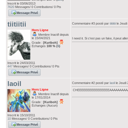
Inscrit le 03/06/2013
7620
Messages/ 0 Contributions/ 0 Pts
Message Privé
tiitiitii
Commentaire #3 posté par
tiitiitii
le Jeudi
Hors Ligne
Membre Inactif depuis
le 15/04/2021
I need it. Si c'est pas un fake, il peut a
Grade :
[Kuriboh]
Echanges
100 % (
6
)
Inscrit le 24/03/2011
447
Messages/ 0 Contributions/ 0 Pts
Message Privé
laoil
Commentaire #2 posté par
laoil
le Jeudi 
Hors Ligne
CHEEEEEEEEEEEEEEEEAAAAAAAAA
Membre Inactif depuis
le 17/01/2014
Grade :
[Kuriboh]
Echanges (Aucun)
Inscrit le 15/10/2011
10
Messages/ 0 Contributions/ 0 Pts
Message Privé