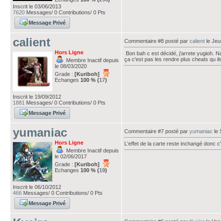
Inscrit le 03/06/2013
7620
Messages/ 0 Contributions/ 0 Pts
Message Privé
calient
Commentaire #8 posté par
calient
le Jeu
Hors Ligne
Bon bah c est décidé, j'arrete yugioh. 
ça c'est pas les rendre plus cheats qu ils
Membre Inactif depuis
le 08/03/2020
Grade :
[Kuriboh]
Echanges
100 % (
17
)
Inscrit le 19/09/2012
1881
Messages/ 0 Contributions/ 0 Pts
Message Privé
yumaniac
Commentaire #7 posté par
yumaniac
le 
Hors Ligne
L'effet de la carte reste inchangé donc c
Membre Inactif depuis
le 02/06/2017
Grade :
[Kuriboh]
Echanges
100 % (
19
)
Inscrit le 06/10/2012
466
Messages/ 0 Contributions/ 0 Pts
Message Privé