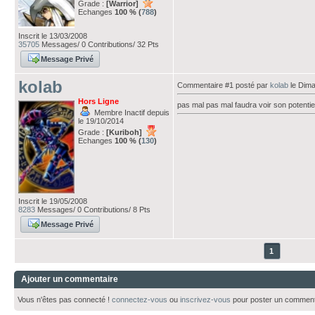
Grade :
[Warrior]
Echanges
100 % (
788
)
Inscrit le 13/03/2008
35705
Messages/ 0 Contributions/ 32 Pts
Message Privé
kolab
Commentaire #1 posté par
kolab
le Dima
Hors Ligne
pas mal pas mal faudra voir son potentiel 
Membre Inactif depuis
le 19/10/2014
Grade :
[Kuriboh]
Echanges
100 % (
130
)
Inscrit le 19/05/2008
8283
Messages/ 0 Contributions/ 8 Pts
Message Privé
1
Ajouter un commentaire
Vous n'êtes pas connecté !
connectez-vous
ou
inscrivez-vous
pour poster un comment