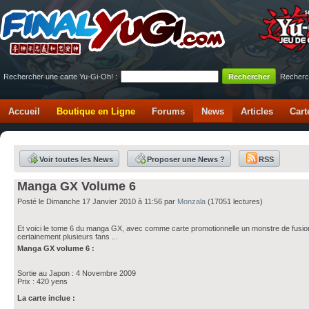
Rechercher une carte Yu-Gi-Oh! :
Recherc
Accueil
Boutique en Ligne
Forums
News
Articles
Cart
Voir toutes les News
Proposer une News ?
RSS
Manga GX Volume 6
Posté le Dimanche 17 Janvier 2010 à 11:56 par
Monzala
(17051 lectures)
Et voici le tome 6 du manga GX, avec comme carte promotionnelle un monstre de fusion
certainement plusieurs fans ...
Manga GX volume 6 :
Sortie au Japon : 4 Novembre 2009
Prix : 420 yens
La carte inclue :