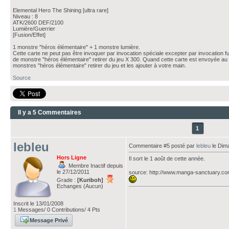
Elemental Hero The Shining [ultra rare]
Niveau : 8
ATK/2600 DEF/2100
Lumière/Guerrier
[Fusion/Effet]
1 monstre "héros élémentaire" + 1 monstre lumière.
Cette carte ne peut pas être invoquer par invocation spéciale excepter par invocation 
de monstre "héros élémentaire" retirer du jeu X 300. Quand cette carte est envoyée au 
monstres "héros élémentaire" retirer du jeu et les ajouter à votre main.
Source
Il y a 5 Commentaires
1
lebleu
Commentaire #5 posté par
lebleu
le Dima
Hors Ligne
Il sort le 1 août de cette année.
Membre Inactif depuis
le 27/12/2011
source: http://www.manga-sanctuary.co
Grade :
[Kuriboh]
Echanges (Aucun)
Inscrit le 13/01/2008
1
Messages/ 0 Contributions/ 4 Pts
Message Privé