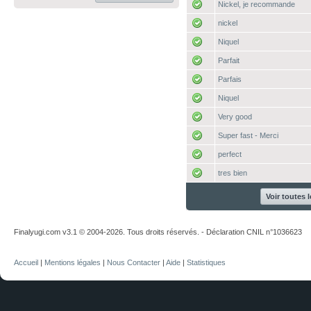
Nickel, je recommande
nickel
Niquel
Parfait
Parfais
Niquel
Very good
Super fast - Merci
perfect
tres bien
Voir toutes 
Finalyugi.com v3.1 © 2004-2026. Tous droits réservés. - Déclaration CNIL n°1036623
Accueil
|
Mentions légales
|
Nous Contacter
|
Aide
|
Statistiques