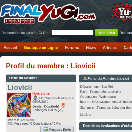
Rechercher une carte Yu-Gi-Oh! :
Recherc
Accueil
Boutique en Ligne
Forums
News
Articles
Cart
Profil du membre : Liovicii
Fiche du Membre
Fiche du Membre Liovicii
Liovicii
Département : Bas Rhin
Pays : France Métropolitaine
Hors Ligne
Occupation : Webmestre
Membre Inactif depuis le
08/03/2019
Interet : Informatique, football, musi
Grade :
[Kuriboh]
Signature : J'aimerais échanger des
Echanges
100 % (
28
)
Ma liste
Inscrit le 12/07/2013
401
Messages/ 0 Contributions/ 0 Pts
Dernières évaluations d'éch
Message Privé