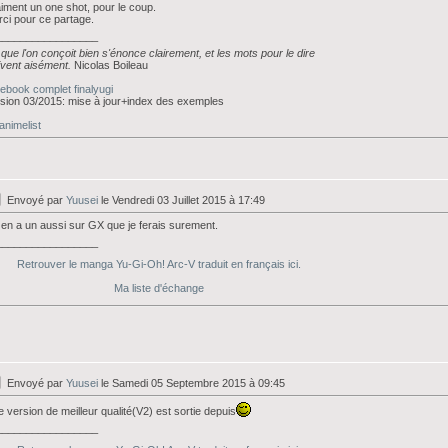
iment un one shot, pour le coup.
ci pour ce partage.
_________________
que l'on conçoit bien s'énonce clairement, et les mots pour le dire
ivent aisément.
Nicolas Boileau
ebook complet finalyugi
sion 03/2015: mise à jour+index des exemples
nimelist
Envoyé par
Yuusei
le Vendredi 03 Juillet 2015 à 17:49
y en a un aussi sur GX que je ferais surement.
_________________
Retrouver le manga Yu-Gi-Oh! Arc-V traduit en français ici.
Ma liste d'échange
Envoyé par
Yuusei
le Samedi 05 Septembre 2015 à 09:45
 version de meilleur qualité(V2) est sortie depuis
_________________