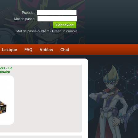
Pseudo :
Mot de passe :
Mot de passe oublié ?
-
Créer un compte
Lexique
FAQ
Vidéos
Chat
ers - Le
lénaire