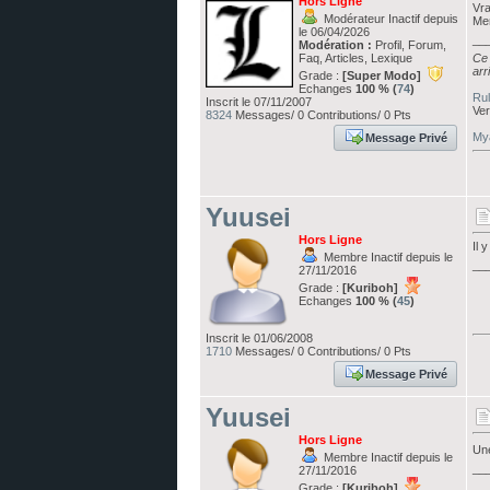
Hors Ligne
Vra
Modérateur Inactif depuis
Mer
le 06/04/2026
__
Modération :
Profil, Forum,
Faq, Articles, Lexique
Ce 
arr
Grade :
[Super Modo]
Echanges
100 % (
74
)
Rul
Inscrit le 07/11/2007
Ver
8324
Messages/ 0 Contributions/ 0 Pts
Mya
Message Privé
Yuusei
Hors Ligne
Il 
Membre Inactif depuis le
__
27/11/2016
Grade :
[Kuriboh]
Echanges
100 % (
45
)
Inscrit le 01/06/2008
1710
Messages/ 0 Contributions/ 0 Pts
Message Privé
Yuusei
Hors Ligne
Une
Membre Inactif depuis le
__
27/11/2016
Grade :
[Kuriboh]