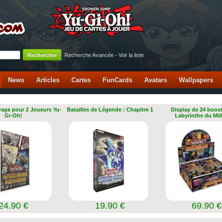
Recherche Avancée
-
Voir la liste
News
Articles
Cartes
FunCards
Avatars
Wallpapers
rage pour 2 Joueurs Yu-
Batailles de Légende : Chapitre 1
Display de 24 boost
Gi-Oh!
Labyrinthe du Mil
24.90 €
19.90 €
69.90 €