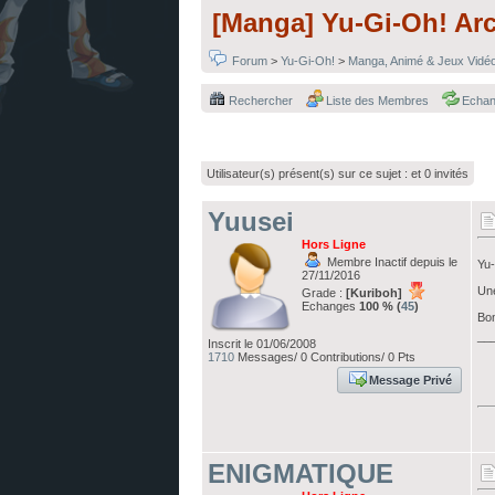
[Manga] Yu-Gi-Oh! Arc
Forum
>
Yu-Gi-Oh!
>
Manga, Animé & Jeux Vidéo
Rechercher
Liste des Membres
Echa
Utilisateur(s) présent(s) sur ce sujet :
et 0 invités
Yuusei
Hors Ligne
Membre Inactif depuis le
Yu-
27/11/2016
Une
Grade :
[Kuriboh]
Echanges
100 % (
45
)
Bon
__
Inscrit le 01/06/2008
1710
Messages/ 0 Contributions/ 0 Pts
Message Privé
ENIGMATIQUE