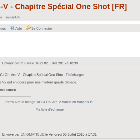
-V - Chapitre Spécial One Shot [FR]
s : Yu-Gi-Oh!
nges
Aide
Se Connecter
Envoyé par
Yuusei
le Jeudi 02 Juillet 2015 à 18:39
Gi-Oh! Arc-V - Chapitre Spécial One Shot :
T
élécharger
 V2 est en cours pour une meilleur qualité d'image.
ne lecture.
_________________
Retrouver le manga Yu-Gi-Oh! Arc-V traduit en français ici.
Ma liste d'échange
Envoyé par
ENIGMATIQUE
le Vendredi 03 Juillet 2015 à 17:31