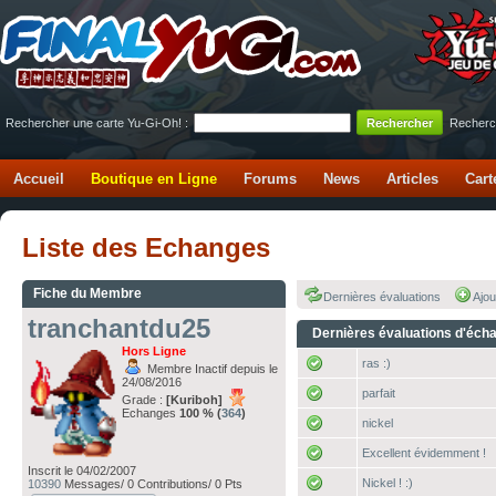
Rechercher une carte Yu-Gi-Oh! :
Recherc
Accueil
Boutique en Ligne
Forums
News
Articles
Cart
Liste des Echanges
Fiche du Membre
Dernières évaluations
Ajou
tranchantdu25
Dernières évaluations d'éch
Hors Ligne
ras :)
Membre Inactif depuis le
24/08/2016
parfait
Grade :
[Kuriboh]
Echanges
100 % (
364
)
nickel
Excellent évidemment !
Inscrit le 04/02/2007
Nickel ! :)
10390
Messages/ 0 Contributions/ 0 Pts