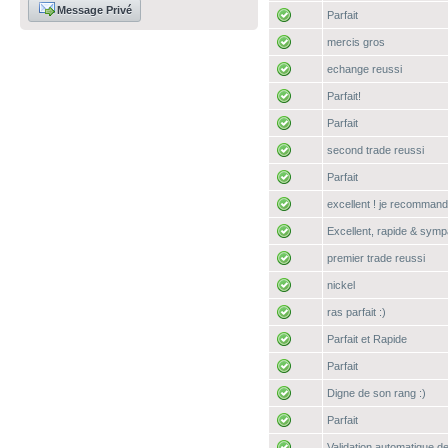
Message Privé
Parfait
mercis gros
echange reussi
Parfait!
Parfait
second trade reussi
Parfait
excellent ! je recomman
Excellent, rapide & sympa
premier trade reussi
nickel
ras parfait :)
Parfait et Rapide
Parfait
Digne de son rang :)
Parfait
Validation automatique de