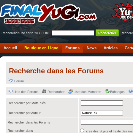
Rechercher une carte Yu-Gi-Oh! :
Recherc
Accueil
Boutique en Ligne
Forums
News
Articles
Cart
Recherche dans les Forums
Forum
Liste des Forums
Rechercher
Liste des Membres
Echanges
Rechercher par Mots-clés
Rechercher par Auteur
Rechercher dans les Forums
Rechercher dans
Titres des Sujets et Texte des 