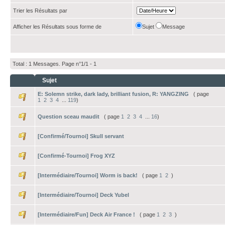
Trier les Résultats par
Afficher les Résultats sous forme de
Sujet
Message
Total : 1 Messages. Page n°1/1 -
1
Sujet
E: Solemn strike, dark lady, brilliant fusion, R: YANGZING
( page
1
2
3
4
...
119
)
Question sceau maudit
( page
1
2
3
4
...
16
)
[Confirmé/Tournoi] Skull servant
[Confirmé-Tournoi] Frog XYZ
[Intermédiaire/Tournoi] Worm is back!
( page
1
2
)
[Intermédiaire/Tournoi] Deck Yubel
[Intermédiaire/Fun] Deck Air France !
( page
1
2
3
)