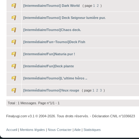
[Intermediaire/Tournoi] Dark World
( page
1
2
)
[Intermédiaire/Tournoi] Deck Seigneur lumière pur.
[Intermédiaire/Tournoi]Chaos deck.
[Intermédiaire/Fun~Tournoi]Deck Fish
[Intermediaire/Fun]Naturia pur !
[Intermédiaire/Fun]Deck plante
[Intermédiaire/Tournoi]L'ultime héros ..
[Intermédiaire/Tournoi]Yeux rouge
( page
1
2
3
)
Total : 1 Messages. Page n°1/1 -
1
Finalyugi.com v3.1 © 2004-2026. Tous droits réservés. - Déclaration CNIL n°1036623
Accueil
|
Mentions légales
|
Nous Contacter
|
Aide
|
Statistiques