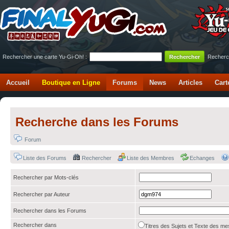
Rechercher une carte Yu-Gi-Oh! :
Recherc
Accueil
Boutique en Ligne
Forums
News
Articles
Cart
Recherche dans les Forums
Forum
Liste des Forums
Rechercher
Liste des Membres
Echanges
Rechercher par Mots-clés
Rechercher par Auteur
Rechercher dans les Forums
Rechercher dans
Titres des Sujets et Texte des 