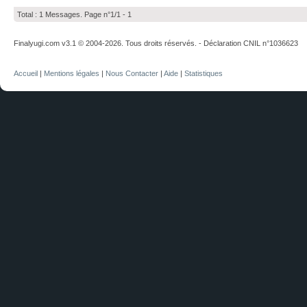
Total : 1 Messages. Page n°1/1 -
1
Finalyugi.com v3.1 © 2004-2026. Tous droits réservés. - Déclaration CNIL n°1036623
Accueil
|
Mentions légales
|
Nous Contacter
|
Aide
|
Statistiques