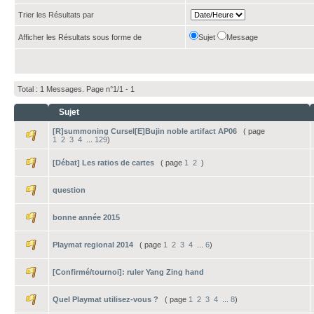
Trier les Résultats par
Afficher les Résultats sous forme de
Sujet
Message
Total : 1 Messages. Page n°1/1 -
1
Sujet
[R]summoning Cursel[E]Bujin noble artifact AP06
( page
1
2
3
4
...
129
)
[Débat] Les ratios de cartes
( page
1
2
)
question
bonne année 2015
Playmat regional 2014
( page
1
2
3
4
...
6
)
[Confirmé/tournoi]: ruler Yang Zing hand
Quel Playmat utilisez-vous ?
( page
1
2
3
4
...
8
)