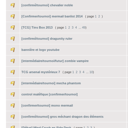
[confirmé/tournoi] chevalier noble
[Confirmer/tournoi] mermail banlist 2014
( page
1
2
)
[TCG] Tins Box 2013
( page
1
2
3
4
...
49
)
[confirmé/tournoi] dragunity ruler
bannière et logo youtube
[intermédiaire/tournoi/futur] zombie vampire
TCG arsenal mystérieux 7
( page
1
2
3
4
...
10
)
[intermédiaire/tournoi] mecha phantom
control maléfique [confirmer/tournoi]
[confirmer/tournoi] mono mermail
[confirmé/tournoi] gros méchant dragon des éléments
[Débat] Mind Crush en Side Deck
( page
1
2
3
)