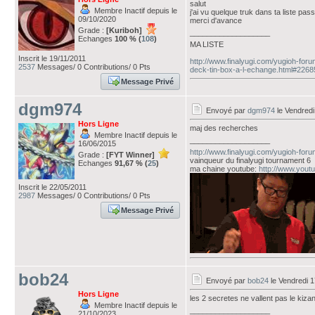
salut
Membre Inactif depuis le
j'ai vu quelque truk dans ta liste pas
09/10/2020
merci d'avance
Grade :
[Kuriboh]
___________________
Echanges
100 % (
108
)
MA LISTE
Inscrit le 19/11/2011
http://www.finalyugi.com/yugioh-for
2537
Messages/ 0 Contributions/ 0 Pts
deck-tin-box-a-l-echange.html#226
Message Privé
dgm974
Envoyé par
dgm974
le Vendredi
Hors Ligne
maj des recherches
Membre Inactif depuis le
___________________
16/06/2015
http://www.finalyugi.com/yugioh-for
Grade :
[FYT Winner]
vainqueur du finalyugi tournament 6
Echanges
91,67 % (
25
)
ma chaine youtube:
http://www.you
Inscrit le 22/05/2011
2987
Messages/ 0 Contributions/ 0 Pts
Message Privé
bob24
Envoyé par
bob24
le Vendredi 1
Hors Ligne
les 2 secretes ne vallent pas le kizan 
Membre Inactif depuis le
___________________
21/10/2023