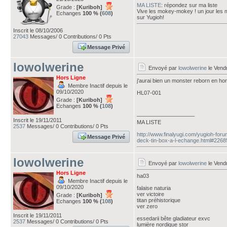
MA LISTE
: répondez sur ma liste
Grade :
[Kuriboh]
Vive les mokey-mokey ! un jour les
Echanges
100 % (
608
)
sur Yugioh!
Inscrit le 08/10/2006
27043
Messages/ 0 Contributions/ 0 Pts
Message Privé
lowolwerine
Envoyé par
lowolwerine
le Vendr
Hors Ligne
j'aurai bien un monster reborn en hors
Membre Inactif depuis le
09/10/2020
HL07-001
Grade :
[Kuriboh]
Echanges
100 % (
108
)
___________________
Inscrit le 19/11/2011
MA LISTE
2537
Messages/ 0 Contributions/ 0 Pts
http://www.finalyugi.com/yugioh-for
Message Privé
deck-tin-box-a-l-echange.html#226
lowolwerine
Envoyé par
lowolwerine
le Vendr
Hors Ligne
ha03
Membre Inactif depuis le
09/10/2020
falaise naturia
ver victoire
Grade :
[Kuriboh]
titan préhistorique
Echanges
100 % (
108
)
ver zero
Inscrit le 19/11/2011
essedarii bête gladiateur exvc
2537
Messages/ 0 Contributions/ 0 Pts
lumière nordique stor