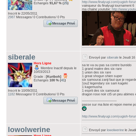
http://www.finalyugi.com/yugioh-for
Echanges
91,67 % (
25
)
vainqueur du finalyugi tournament 6
ma chaine youtube:
http://www.you
Inscrit le 22/05/2011
2987
Messages/ 0 Contributions/ 0 Pts
Message Privé
siberale
Envoyé par
siberale
le Jeudi 16
Hors Ligne
sa te va ou pas sa contre bureido
Membre Inactif depuis le
1 grand maitre des six rare
10/03/2013
1 union des six rare
1 great shogun shien super
Grade :
[Kuriboh]
six samourai zanji faut que je regard
Echanges
100 % (
41
)
1ou2 legendary six sam kageki
1 kagemusha
Inscrit le 10/09/2011
1 esprit des six samourai
1182
Messages/ 0 Contributions/ 0 Pts
dragon rose noir ct5 un peu abimes e
___________________
Message Privé
passe sur ma liste et repon meme po
http://www.finalyugi.com/yugioh-for
lowolwerine
Envoyé par
lowolwerine
le Jeudi
Hors Ligne