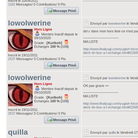
Inscrit le 10/09/2011
1182
Messages/ 0 Contributions/ 0 Pts
Message Privé
lowolwerine
Envoyé par
lowolwerine
le Vendr
Hors Ligne
dsl c dans mon hors liste ce n'est p
Membre Inactif depuis le
___________________
09/10/2020
MA LISTE
Grade :
[Kuriboh]
Echanges
100 % (
108
)
http://www.finalyugi.com/yugioh-for
deck-tin-box-a-l-echange.html#226
Inscrit le 19/11/2011
2537
Messages/ 0 Contributions/ 0 Pts
Message Privé
lowolwerine
Envoyé par
lowolwerine
le Vendr
Hors Ligne
OK pas grave ++
Membre Inactif depuis le
___________________
09/10/2020
MA LISTE
Grade :
[Kuriboh]
Echanges
100 % (
108
)
http://www.finalyugi.com/yugioh-for
deck-tin-box-a-l-echange.html#226
Inscrit le 19/11/2011
2537
Messages/ 0 Contributions/ 0 Pts
Message Privé
quilla
Envoyé par
quilla
le Vendredi 17