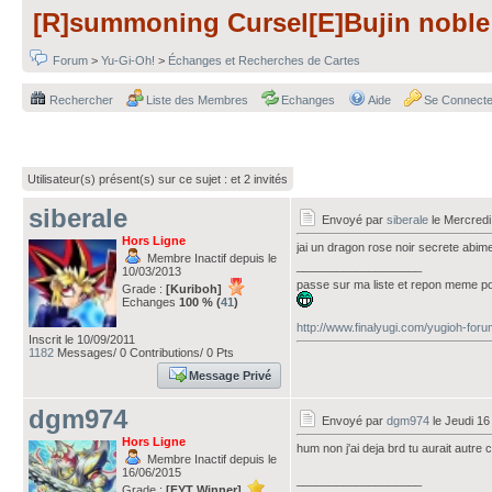
[R]summoning Cursel[E]Bujin noble 
Forum
>
Yu-Gi-Oh!
>
Échanges et Recherches de Cartes
Rechercher
Liste des Membres
Echanges
Aide
Se Connecte
Utilisateur(s) présent(s) sur ce sujet :
et 2 invités
siberale
Envoyé par
siberale
le Mercredi
Hors Ligne
jai un dragon rose noir secrete abime
Membre Inactif depuis le
___________________
10/03/2013
passe sur ma liste et repon meme po
Grade :
[Kuriboh]
Echanges
100 % (
41
)
http://www.finalyugi.com/yugioh-for
Inscrit le 10/09/2011
1182
Messages/ 0 Contributions/ 0 Pts
Message Privé
dgm974
Envoyé par
dgm974
le Jeudi 16
Hors Ligne
hum non j'ai deja brd tu aurait au
Membre Inactif depuis le
16/06/2015
___________________
Grade :
[FYT Winner]