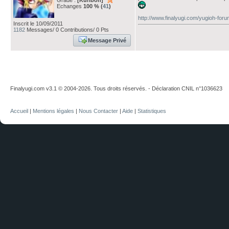
Grade :
[Kuriboh]
Echanges
100 % (
41
)
http://www.finalyugi.com/yugioh-for
Inscrit le 10/09/2011
1182
Messages/ 0 Contributions/ 0 Pts
Message Privé
Finalyugi.com v3.1 © 2004-2026. Tous droits réservés. - Déclaration CNIL n°1036623
Accueil
|
Mentions légales
|
Nous Contacter
|
Aide
|
Statistiques