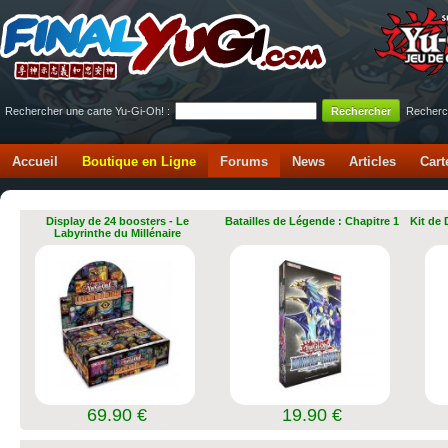
Rechercher une carte Yu-Gi-Oh! :
Recherc
Accueil
Boutique en Ligne
Forums
News
Articles
Cart
Display de 24 boosters - Le
Batailles de Légende : Chapitre 1
Kit de
Labyrinthe du Millénaire
69.90 €
19.90 €