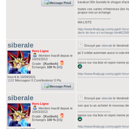
karakuri 00x bureido le shogun d'aci
Message Privé
toutes ces cartes m'interesse (les h
propse moi un echange
___________________
MA LISTE
http://www.finalyugi.com/yugioh-for
deck-tin-box-a-l-echange.html#226
siberale
Envoyé par
siberale
le Vendredi
Hors Ligne
jai 3 soldat automate aussi si cela ti
Membre Inactif depuis le
___________________
10/03/2013
passe sur ma liste et repon meme po
Grade :
[Kuriboh]
Echanges
100 % (
41
)
http://www.finalyugi.com/yugioh-for
Inscrit le 10/09/2011
1182
Messages/ 0 Contributions/ 0 Pts
Message Privé
siberale
Envoyé par
siberale
le Vendredi
Hors Ligne
ses que tu as acheter le nouveau de
Membre Inactif depuis le
___________________
10/03/2013
passe sur ma liste et repon meme po
Grade :
[Kuriboh]
Echanges
100 % (
41
)
http://www.finalyugi.com/yugioh-for