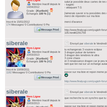
Hors Ligne
salut je possède deux cartes de tes
Membre Inactif depuis le
- kageki
14/04/2012
- attaquant T.G
Grade :
[Kuriboh]
j'aimerais savoir si tu possèdes de
Echanges
100 % (
1
)
merci de répondre sur ma liste
Inscrit le 15/01/2012
merci d'avance
174
Messages/ 0 Contributions/ 0 Pts
___________________
Message Privé
http://www.finalyugi.com/yugioh-for
105.html#2291759
siberale
Envoyé par
siberale
le Vendredi
Hors Ligne
tu echangerais 3 vouivre eclipse
Membre Inactif depuis le
3 dragon pulsar de lumiere
10/03/2013
3 dragon des tenebres le ultra
3 zone chaos
Grade :
[Kuriboh]
et 3 renaissance dragon car je peu t
Echanges
100 % (
41
)
tant que lon nai sur un echange auta
___________________
Inscrit le 10/09/2011
passe sur ma liste et repon meme po
1182
Messages/ 0 Contributions/ 0 Pts
Message Privé
http://www.finalyugi.com/yugioh-for
siberale
Envoyé par
siberale
le Vendredi
Hors Ligne
que recherche tu en synchro que tu 
Membre Inactif depuis le
___________________
10/03/2013
passe sur ma liste et repon meme po