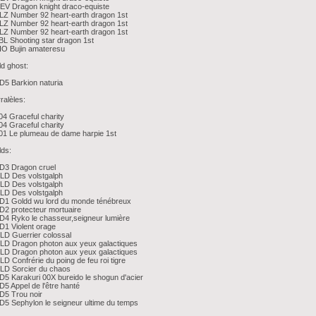
EV Dragon knight draco-equiste
Z Number 92 heart-earth dragon 1st
Z Number 92 heart-earth dragon 1st
Z Number 92 heart-earth dragon 1st
L Shooting star dragon 1st
IO Bujin amateresu
d ghost:
5 Barkion naturia
ralèles:
4 Graceful charity
4 Graceful charity
1 Le plumeau de dame harpie 1st
ds:
D3 Dragon cruel
LD Des volstgalph
LD Des volstgalph
LD Des volstgalph
D1 Goldd wu lord du monde ténébreux
2 protecteur mortuaire
4 Ryko le chasseur,seigneur lumière
1 Violent orage
D Guerrier colossal
LD Dragon photon aux yeux galactiques
LD Dragon photon aux yeux galactiques
D Confrérie du poing de feu roi tigre
LD Sorcier du chaos
5 Karakuri 00X bureido le shogun d'acier
5 Appel de l'être hanté
D5 Trou noir
5 Sephylon le seigneur ultime du temps