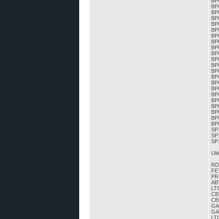
BP0
BP0
BP0
BP
BP
BP0
BP0
BP0
BP0
BP
BP0
BP
BP0
BP0
BP0
BP0
BP0
BP0
BP0
BP0
BP
BP
SP
SP
SP1
Ult
RDS
FET
PR
AB
LTG
CB
CBL
GA
GA
LTG