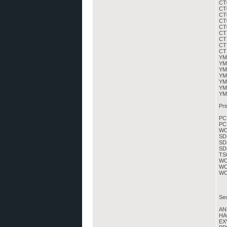
CT
CT
CT0
CT
CT0
CT
CT1
CT1
CT
YMP
YMP
YM
YM
YM
YMP
YMP
Pri
PCY
PC
WC4
SD
SDD
SD
TS
WC4
WC4
WC4
Sec
ANP
HA0
EX