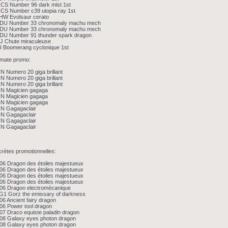
CS Number 96 dark mist 1st
CS Number c39 utopia ray 1st
HW Evolsaur cerato
DU Number 33 chronomaly machu mech
DU Number 33 chronomaly machu mech
DU Number 91 thunder spark dragon
J Chute miraculeuse
I Boomerang cyclonique 1st
imate promo:
N Numero 20 giga brillant
N Numero 20 giga brillant
N Numero 20 giga brillant
IN Magicien gagaga
IN Magicien gagaga
IN Magicien gagaga
IN Gagagaclair
IN Gagagaclair
IN Gagagaclair
IN Gagagaclair
rètes promotionnelles:
6 Dragon des étoiles majestueux
6 Dragon des étoiles majestueux
6 Dragon des étoiles majestueux
6 Dragon des étoiles majestueux
06 Dragon electromécanique
G1 Gorz the emissary of darkness
6 Ancient fairy dragon
06 Power tool dragon
7 Draco equiste paladin dragon
08 Galaxy eyes photon dragon
08 Galaxy eyes photon dragon