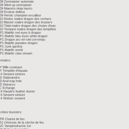
08 Zenmaister automate
08 Wind up zenmaister
9 Maestro ninja hanzo
09 Evolzar dolkka
9 Heroic champion excalibur
10 Redox maitre dragon des rochers
0 Blaster maitre dragon des brasiers
0 Tidal maitre dragon des chutes d'eau
10 Tempest maitre dragon des tempêtes
1 Malefic red eyes b dragon
1 Malefic bleu eyes white dragon
P1 Dragon arc-en-ciel corrompu
P1 Malefic paradox dragon
P1 Junk gardna
1 Malefic world
1 Malefic claw stream
smatics:
 Mille couteaux
Y Tempête d'équata
 Serpent sinistre
D Salamandra
 Acid trap hole
D Seiyaryu
C Echange
 Harpie's feather duster
 Serpent sinistre
 Sinister serpent
rètes boosters:
R Chariot de feu
1 Urkissas de la cloche de feu
VC Vampiredrache 1st