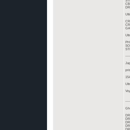
STB
CBL
DRE
Ult
CRV
CR
GAO
Ult
PH
SOV
STB
---
Ja
pri
15A
Ult
Voy
----
Gh
DR
DR
DR
DR
DR