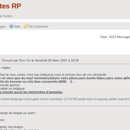
tes RP
e Cartes
nges
Aide
Se Connecter
Total : 4222 Message
Envoyé par
Blue-Ma
le Vendredi 30 Mars 2007 à 18:34
 règles:
'état de mes cartes n'est pas indiqué,je vous le précise lors de vos demande
je ne veux que du neuf recto/verso(donc sans pliure,sans bords blanc,sans coins abîm
rtie du booster ou très bien conservée (N/M) !) .
'envoie partout.
'habite en belgique
Je prends aussi les recherches d'argomju:
p://www.finalyugi.com/yugioh-forum-viewtopic-22-54780-petite-liste-d-argomju-petite-maj.html
----------------------------------------------------------------------------------------------------------------
ange de langue ou autre :
ost:
estic red dragon