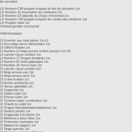
ds secrètes:
D Numero C88 poupée truquée de lion du désastre 1st
D Numero 31 incarnation du chatiment 1st
LD Numero C6 atlandis du chaos chronomal 1st
LD Numero C40 poupée truquée de cordes des ténèbres 1st
LD Poupée robot 1st
d Noeud gordien chronomal
rfoils/mosaique:
3 Guerrier aux sept epées 1st x2
3 Escuridao heros élémentaire 1st
3 Gilford l'éclaire 1st
3 Numero 12 ninja armure ombre pourpre 1st X3
3 Lancier rayon sombre 1st
3 Numero 17 Dragon leviathan 1st
3 Numero 83 reine galactique 1st
3 Number 34 Terror byte 1st
3 Lancier rayon sombre 1st
3 Ninja armure eau 1st
3 Ninja armure terre 1st
13 Crane kraken 1st
13 Archer achahcha 1st
2 Venus splendide 1st
2 Copiechat 1st
2 Soldat vylon 1st
2 Prisme vylon 1st
2 Tyranno super conducteur 1st
2 Oracle du soleil 1st
2 Dragon interplanétaireviolépineux 1st
2 Vouivre photon 1st
2 Dragonute à la hache 1st
2 Béhémot à deux têtes 1st
2 Protecteur mortuaire 1st
2 Mataza le zappeur 1st
2 Singe guerrier 1st