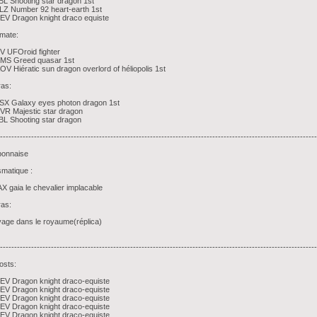
L Shooting star dragon 1st
Z Number 92 heart-earth 1st
V Dragon knight draco equiste
imate:
 UFOroid fighter
MS Greed quasar 1st
V Hiératic sun dragon overlord of héliopolis 1st
ras:
SX Galaxy eyes photon dragon 1st
R Majestic star dragon
L Shooting star dragon
-----------------------------------------------------------------------------------------------------------------
ponnaise
smatique :
X gaia le chevalier implacable
ras:
age dans le royaume(réplica)
----------------------------------------------------------------------------------------------------------------
osts:
EV Dragon knight draco-equiste
EV Dragon knight draco-equiste
EV Dragon knight draco-equiste
EV Dragon knight draco-equiste
EV Dragon knight draco-equiste