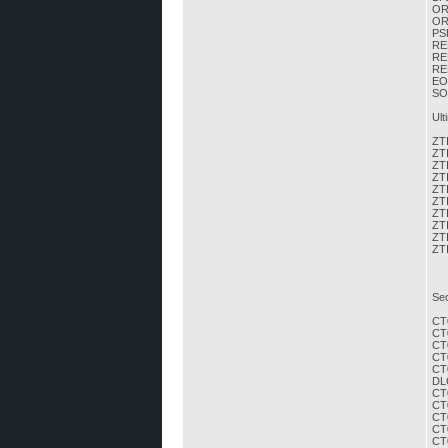
OR
OR
PS
RE
RE
RE
EO
SO
Ult
ZTI
ZTI
ZTI
ZT
ZT
ZT
ZT
ZT
ZT
ZT
Sec
CT0
CT0
CT0
CT0
CT
DL
CT0
CT
CT0
CT
CT