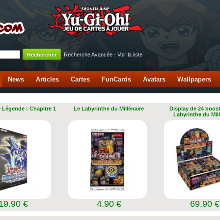
Recherche Avancée
-
Voir la liste
News
Articles
Cartes
FunCards
Avatars
Wallpapers
e Légende : Chapitre 1
Le Labyrinthe du Millénaire
Display de 24 boost
Labyrinthe du Mil
19.90 €
4.90 €
69.90 €