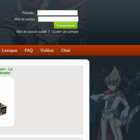
Pseudo :
Mot de passe :
Mot de passe oublié ?
-
Créer un compte
Lexique
FAQ
Vidéos
Chat
ers - Le
lénaire