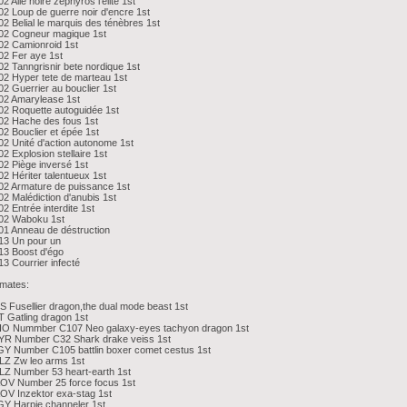
2 Aile noire zephyros l'élite 1st
2 Loup de guerre noir d'encre 1st
2 Belial le marquis des ténèbres 1st
02 Cogneur magique 1st
02 Camionroid 1st
2 Fer aye 1st
2 Tanngrisnir bete nordique 1st
2 Hyper tete de marteau 1st
2 Guerrier au bouclier 1st
02 Amarylease 1st
2 Roquette autoguidée 1st
02 Hache des fous 1st
2 Bouclier et épée 1st
2 Unité d'action autonome 1st
2 Explosion stellaire 1st
2 Piège inversé 1st
2 Hériter talentueux 1st
2 Armature de puissance 1st
2 Malédiction d'anubis 1st
2 Entrée interdite 1st
02 Waboku 1st
01 Anneau de déstruction
13 Un pour un
13 Boost d'égo
3 Courrier infecté
imates:
 Fusellier dragon,the dual mode beast 1st
 Gatling dragon 1st
IO Nummber C107 Neo galaxy-eyes tachyon dragon 1st
YR Number C32 Shark drake veiss 1st
Y Number C105 battlin boxer comet cestus 1st
LZ Zw leo arms 1st
Z Number 53 heart-earth 1st
OV Number 25 force focus 1st
OV Inzektor exa-stag 1st
Y Harpie channeler 1st