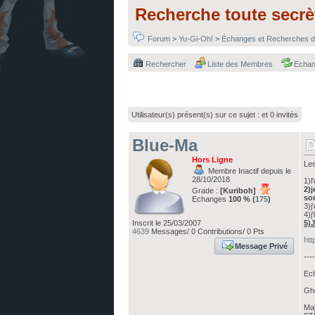
Recherche toute secrè
Forum
>
Yu-Gi-Oh!
>
Échanges et Recherches d
Rechercher
Liste des Membres
Echa
Utilisateur(s) présent(s) sur ce sujet :
et 0 invités
Blue-Ma
Hors Ligne
Les
Membre Inactif depuis le
28/10/2018
1)l
2)
Grade :
[Kuriboh]
so
Echanges
100 % (
175
)
3)j
4)j
Inscrit le 25/03/2007
5)
4639
Messages/ 0 Contributions/ 0 Pts
htt
Message Privé
----
Ech
Gh
Maj