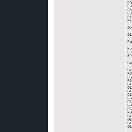
DR
CBL
CBL
CBL
STB
PR
Gol
GLD
Par
HL0
HL0
BP0
Gol
GL
PG
PG
PG
GL
GLD
GLD
GLD
PGL
PG
​PG
PGL
PG
GLD
GLD
GL
GLD