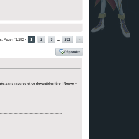
s. Page n°1/282 -
1
2
3
...
282
>
Répondre
és,sans rayures et ce devant/derrière ! Neuve =
--------------------------------------------------