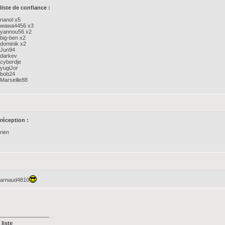
liste de confiance :
nanol x5
wawa4456 x3
yannou56 x2
big-ben x2
dominik x2
Jun94
darkev
cyberdje
yugiJor
bob24
Marseille88
réception :
rien
arnaud4810
_________________
liste