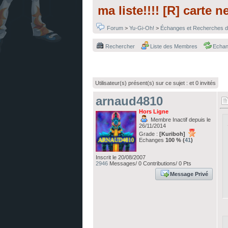
ma liste!!!! [R] carte n
Forum
>
Yu-Gi-Oh!
>
Échanges et Recherches d
Rechercher
Liste des Membres
Echa
Utilisateur(s) présent(s) sur ce sujet :
et 0 invités
arnaud4810
Hors Ligne
Membre Inactif depuis le
26/11/2014
Grade :
[Kuriboh]
Echanges
100 % (
41
)
Inscrit le 20/08/2007
2946
Messages/ 0 Contributions/ 0 Pts
Message Privé