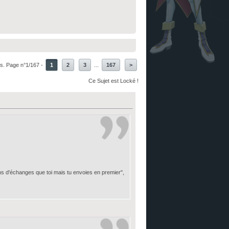
s. Page n°1/167 -
1
2
3
...
167
>
Ce Sujet est Locké !
ns d'échanges que toi mais tu envoies en premier",