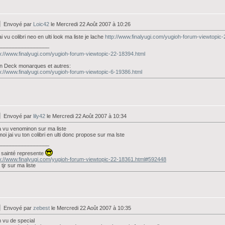
Envoyé par
Loic42
le Mercredi 22 Août 2007 à 10:26
jai vu colibri neo en ulti look ma liste je lache
http://www.finalyugi.com/yugioh-forum-viewtopic
_________________
p://www.finalyugi.com/yugioh-forum-viewtopic-22-18394.html
n Deck monarques et autres:
p://www.finalyugi.com/yugioh-forum-viewtopic-6-19386.html
Envoyé par
lily42
le Mercredi 22 Août 2007 à 10:34
a vu venominon sur ma liste
moi jai vu ton colibri en ulti donc propose sur ma lste
_________________
sainté represente
p://www.finalyugi.com/yugioh-forum-viewtopic-22-18361.html#592448
 tjr sur ma liste
Envoyé par
zebest
le Mercredi 22 Août 2007 à 10:35
n vu de special