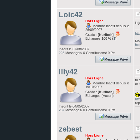
Message Privé
Loic42
Hors Ligne
lu 
Membre Inactif depuis le
__
26/09/2007
htt
Grade :
[Kuriboh]
Echanges
100 % (
1
)
Mo
htt
Inscrit le 07/08/2007
223
Messages/ 0 Contributions/ 0 Pts
Message Privé
lily42
Hors Ligne
tu 
Membre Inactif depuis le
et 
19/10/2007
__
Grade :
[Kuriboh]
Echanges (Aucun)
htt
rep
Inscrit le 04/05/2007
287
Messages/ 0 Contributions/ 0 Pts
Message Privé
zebest
Hors Ligne
rie