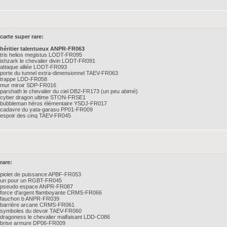
carte super rare:
héritier talentueux ANPR-FR063
tris helios megistus LODT-FR095
ishzark le chevalier divin LODT-FR091
attaque alliée LODT-FR093
porte du tunnel extra-dimensionnel TAEV-FR063
trappe LDD-FR058
mur miroir SDP-FR016
parshath le chevalier du ciel DB2-FR173 (un peu abimé)
cyber dragon ultime STON-FRSE1
bubbleman héros élémentaire YSDJ-FR017
cadavre du yata-garasu PP01-FR009
espoir des cinq TAEV-FR045
rare:
piolet de puissance APBF-FR053
un pour un RGBT-FR045
pseudo espace ANPR-FR087
force d'argent flamboyante CRMS-FR066
fauchon b ANPR-FR039
barrière arcane CRMS-FR061
symboles du devoir TAEV-FR060
dragoness le chevalier malfaisant LDD-C086
brise armure DP06-FR009