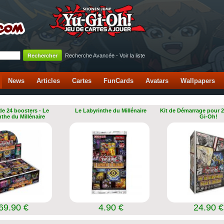
Recherche Avancée
-
Voir la liste
News
Articles
Cartes
FunCards
Avatars
Wallpapers
de 24 boosters - Le
Le Labyrinthe du Millénaire
Kit de Démarrage pour 2
nthe du Millénaire
Gi-Oh!
69.90 €
4.90 €
24.90 €