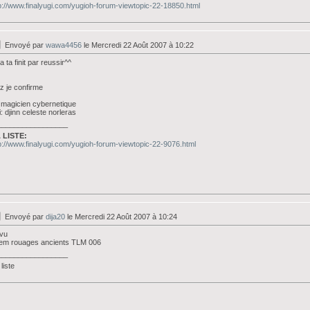
p://www.finalyugi.com/yugioh-forum-viewtopic-22-18850.html
Envoyé par
wawa4456
le Mercredi 22 Août 2007 à 10:22
la ta finit par reussir^^
ez je confirme
: magicien cybernetique
: djinn celeste norleras
_________________
 LISTE:
p://www.finalyugi.com/yugioh-forum-viewtopic-22-9076.html
Envoyé par
dija20
le Mercredi 22 Août 2007 à 10:24
 vu
lem rouages ancients TLM 006
_________________
liste