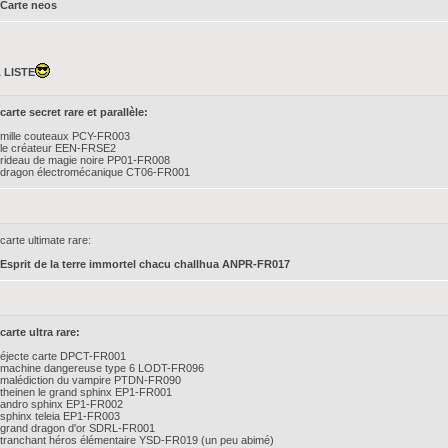
Carte neos
 LISTE
carte secret rare et parallèle:
mille couteaux PCY-FR003
le créateur EEN-FRSE2
rideau de magie noire PP01-FR008
dragon électromécanique CT06-FR001
carte ultimate rare:
Esprit de la terre immortel chacu challhua ANPR-FR017
carte ultra rare:
éjecte carte DPCT-FR001
machine dangereuse type 6 LODT-FR096
malédiction du vampire PTDN-FR090
theinen le grand sphinx EP1-FR001
andro sphinx EP1-FR002
sphinx teleia EP1-FR003
grand dragon d'or SDRL-FR001
tranchant héros élémentaire YSD-FR019 (un peu abimé)