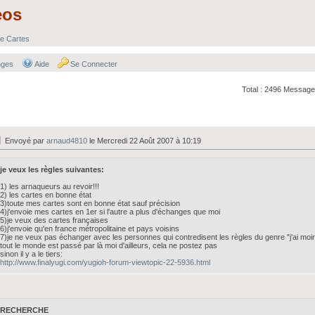
eos
e Cartes
nges
Aide
Se Connecter
Total : 2496 Message
Envoyé par
arnaud4810
le Mercredi 22 Août 2007 à 10:19
je veux les règles suivantes:
1) les arnaqueurs au revoir!!!
2) les cartes en bonne état
3)toute mes cartes sont en bonne état sauf précision
4)j'envoie mes cartes en 1er si l'autre a plus d'échanges que moi
5)je veux des cartes françaises
6)j'envoie qu'en france métropolitaine et pays voisins
7)je ne veux pas échanger avec les personnes qui contredisent les règles du genre "j'ai moi
tout le monde est passé par là moi d'ailleurs, cela ne postez pas
sinon il y a le tiers:
http://www.finalyugi.com/yugioh-forum-viewtopic-22-5936.html
RECHERCHE