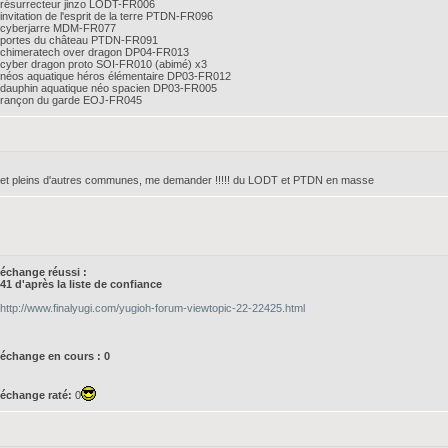
résurrecteur jinzo LODT-FR006
invitation de l'esprit de la terre PTDN-FR096
cyberjarre MDM-FR077
portes du château PTDN-FR091
chimeratech over dragon DP04-FR013
cyber dragon proto SOI-FR010 (abimé) x3
néos aquatique héros élémentaire DP03-FR012
dauphin aquatique néo spacien DP03-FR005
rançon du garde EOJ-FR045
et pleins d'autres communes, me demander !!!!! du LODT et PTDN en masse
échange réussi :
41 d'après la liste de confiance
http://www.finalyugi.com/yugioh-forum-viewtopic-22-22425.html
échange en cours :
0
échange raté:
0