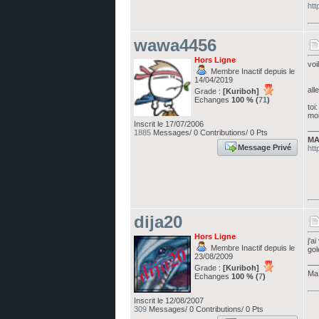
htt
wawa4456
Hors Ligne
voi
Membre Inactif depuis le
14/04/2019
all
Grade :
[Kuriboh]
Echanges
100 % (
71
)
toi
moi
Inscrit le 17/07/2006
__
1885
Messages/ 0 Contributions/ 0 Pts
MA
Message Privé
htt
dija20
Hors Ligne
j'ai
Membre Inactif depuis le
go
23/08/2009
__
Grade :
[Kuriboh]
Ma 
Echanges
100 % (
7
)
Inscrit le 12/08/2007
309
Messages/ 0 Contributions/ 0 Pts