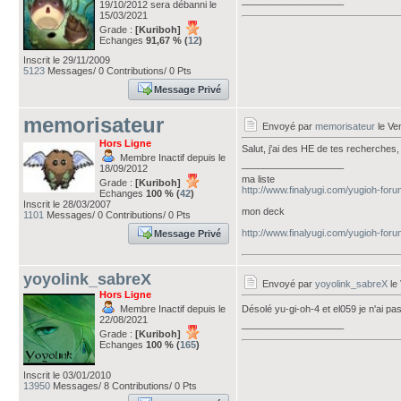
___________________
19/10/2012 sera débanni le
15/03/2021
Grade :
[Kuriboh]
Echanges
91,67 % (
12
)
Inscrit le 29/11/2009
5123
Messages/ 0 Contributions/ 0 Pts
Message Privé
memorisateur
Envoyé par
memorisateur
le Ve
Hors Ligne
Salut, j'ai des HE de tes recherches
Membre Inactif depuis le
___________________
18/09/2012
ma liste
Grade :
[Kuriboh]
http://www.finalyugi.com/yugioh-for
Echanges
100 % (
42
)
Inscrit le 28/03/2007
mon deck
1101
Messages/ 0 Contributions/ 0 Pts
http://www.finalyugi.com/yugioh-for
Message Privé
yoyolink_sabreX
Envoyé par
yoyolink_sabreX
le
Hors Ligne
Membre Inactif depuis le
Désolé yu-gi-oh-4 et el059 je n'ai 
22/08/2021
___________________
Grade :
[Kuriboh]
Echanges
100 % (
165
)
Inscrit le 03/01/2010
13950
Messages/ 8 Contributions/ 0 Pts