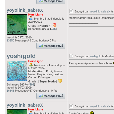
Message Privé
yoyolink_sabreX
Envoyé par
yoyolink_sabreX
le
Hors Ligne
Memorisateur j'ai quelque Demoiselle d
Membre Inactif depuis le
22/08/2021
___________________
Grade :
[Kuriboh]
Echanges
100 % (
165
)
Inscrit le 03/01/2010
13950
Messages/ 8 Contributions/ 0 Pts
Message Privé
yoshigold
Envoyé par
yoshigold
le Vendre
Hors Ligne
Faut que tu réponde sur leurs listes
Modérateur Inactif depuis
le 27/11/2024
Modération :
Profil, Forum,
News, Faq, Articles, Lexique,
Cartes, Echanges
Grade :
[Super Modo]
Echanges
100 % (
506
)
Inscrit le 10/03/2009
16848
Messages/ 67 Contributions/ 0 Pts
Message Privé
yoyolink_sabreX
Envoyé par
yoyolink_sabreX
le
Hors Ligne
Membre Inactif depuis le
A ouè t'as raison