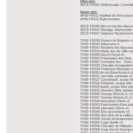
Ultra rare:
SECE-FR051 Stellchevalier Constell
Super rare:
AP06-FR011 Habileté de l'Invocateur
AP06-FR012 Bujincarnation
SECE-FR086 Bien et mal des Abyss
SECE-FR047 Wendigo, Marionnette d
SECE-FR037 Seigneur Paratonnerr
THSF-FR059 Espace de Négation x2
THSF-FR044 Voiturcarte D
THSF-FR047 Résident des Abysses 
THSF-FR033 Manju des dix mille ma
THSF-FR058 Décret Royal x6
THSF-FR053 Préparation des Rites
THSF-FR057 Formation feu - Tenki 
THSF-FR035 Chevalier Armageddon
THSF-FR034 Protecteur Mortuaire 
THSF-FR052 Art du Rituel Avancé x
THSF-FR031 Lien bête spirituelle x5
THSF-FR027 Cannahawk, avatar bête
THSF-FR026 Pettephin, avatar bête s
THSF-FR025 Apelio, avatar bête spiri
THSF-FR032 Destriers Bête spirituel
THSF-FR006 Yosenju Shinchu G x3 
THSF-FR007 Yosenju Shinchu D x2 
THSF-FR049 Absorption d'âme x2
THSF-FR053 Enterrement d'une autr
THSF-FR048 Libération d'âme x4
THSF-FR054 Âme ascendante x5
THSF-FR056 Vent divin de la vallée
THSF-FR008 Terrain d'entrainement
THSF-FR055 Cage rituelle x3
THSF-FR046 Chevalier de l'Altitude 
THSF-FR009 Coup Secret Yosenju 