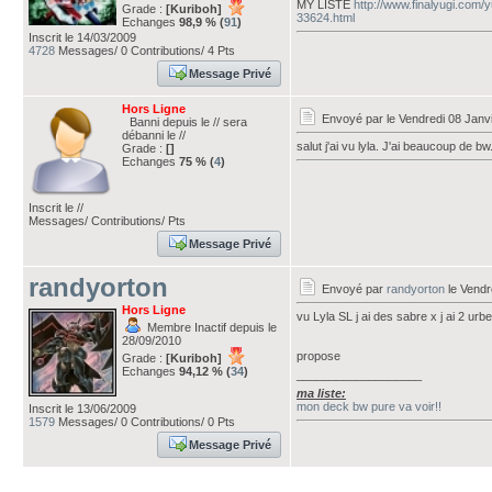
MY LISTE
http://www.finalyugi.com/
Grade :
[Kuriboh]
33624.html
Echanges
98,9 % (
91
)
Inscrit le 14/03/2009
4728
Messages/ 0 Contributions/ 4 Pts
Message Privé
Hors Ligne
Envoyé par
le Vendredi 08 Janv
Banni depuis le // sera
débanni le //
salut j'ai vu lyla. J'ai beaucoup de 
Grade :
[]
Echanges
75 % (
4
)
Inscrit le //
Messages/ Contributions/ Pts
Message Privé
randyorton
Envoyé par
randyorton
le Vendr
Hors Ligne
vu Lyla SL j ai des sabre x j ai 2 urbe
Membre Inactif depuis le
28/09/2010
propose
Grade :
[Kuriboh]
Echanges
94,12 % (
34
)
___________________
ma liste:
mon deck bw pure va voir!!
Inscrit le 13/06/2009
1579
Messages/ 0 Contributions/ 0 Pts
Message Privé