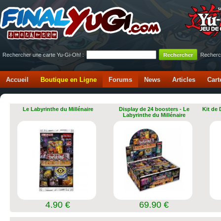
Rechercher une carte Yu-Gi-Oh! :
Recherc
Accueil
Boutique en Ligne
Forums
News
Articles
Cart
Le Labyrinthe du Millénaire
Display de 24 boosters - Le
Kit de
Labyrinthe du Millénaire
4.90 €
69.90 €