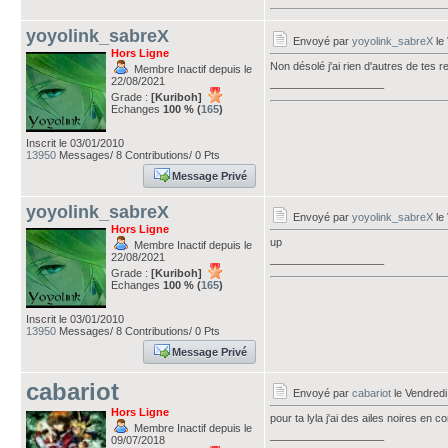
yoyolink_sabreX
Envoyé par
yoyolink_sabreX
le
Hors Ligne
Non désolé j'ai rien d'autres de tes 
Membre Inactif depuis le
22/08/2021
___________________
Grade :
[Kuriboh]
Echanges
100 % (
165
)
Inscrit le 03/01/2010
13950
Messages/ 8 Contributions/ 0 Pts
Message Privé
yoyolink_sabreX
Envoyé par
yoyolink_sabreX
le
Hors Ligne
up
Membre Inactif depuis le
22/08/2021
___________________
Grade :
[Kuriboh]
Echanges
100 % (
165
)
Inscrit le 03/01/2010
13950
Messages/ 8 Contributions/ 0 Pts
Message Privé
cabariot
Envoyé par
cabariot
le Vendredi
Hors Ligne
pour ta lyla j'ai des ailes noires en 
Membre Inactif depuis le
___________________
09/07/2018