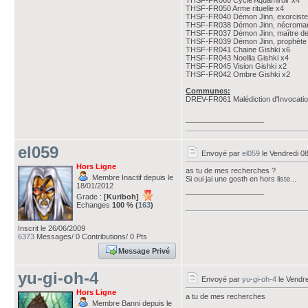
THSF-FR060 Cycle Aquamiroir x4
THSF-FR050 Arme rituelle x4
THSF-FR040 Démon Jinn, exorciste d
THSF-FR038 Démon Jinn, nécromanc
THSF-FR037 Démon Jinn, maître des
THSF-FR039 Démon Jinn, prophète d
THSF-FR041 Chaine Gishki x6
THSF-FR043 Noellia Gishki x4
THSF-FR045 Vision Gishki x2
THSF-FR042 Ombre Gishki x2
Communes:
DREV-FR061 Malédiction d'Invocati
___________________
el059
Envoyé par
el059
le Vendredi 0
Hors Ligne
as tu de mes recherches ?
Membre Inactif depuis le
Si oui jai une gosth en hors liste...
18/01/2012
___________________
Grade :
[Kuriboh]
Echanges
100 % (
163
)
Inscrit le 26/06/2009
6373
Messages/ 0 Contributions/ 0 Pts
Message Privé
yu-gi-oh-4
Envoyé par
yu-gi-oh-4
le Vendre
Hors Ligne
a tu de mes recherches
Membre Banni depuis le