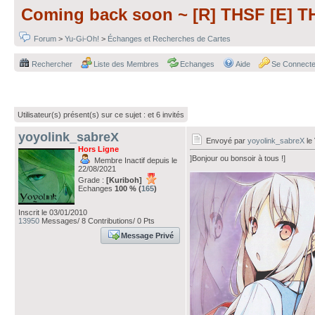
Coming back soon ~ [R] THSF [E] T
Forum
>
Yu-Gi-Oh!
>
Échanges et Recherches de Cartes
Rechercher
Liste des Membres
Echanges
Aide
Se Connecte
Utilisateur(s) présent(s) sur ce sujet :
et 6 invités
yoyolink_sabreX
Envoyé par
yoyolink_sabreX
le
Hors Ligne
]Bonjour ou bonsoir à tous !]
Membre Inactif depuis le
22/08/2021
Grade :
[Kuriboh]
Echanges
100 % (
165
)
Inscrit le 03/01/2010
13950
Messages/ 8 Contributions/ 0 Pts
Message Privé