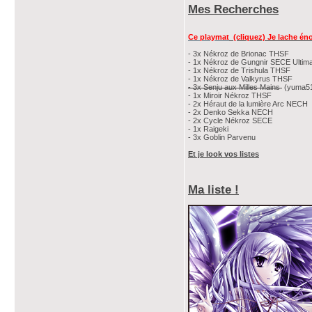
Mes Recherches
Ce playmat
(cliquez) Je lache éno
- 3x Nékroz de Brionac THSF
- 1x Nékroz de Gungnir SECE Ultima
- 1x Nékroz de Trishula THSF
- 1x Nékroz de Valkyrus THSF
- 3x Senju aux Milles Mains
(yuma51
- 1x Miroir Nékroz THSF
- 2x Héraut de la lumière Arc NECH
- 2x Denko Sekka NECH
- 2x Cycle Nékroz SECE
- 1x Raigeki
- 3x Goblin Parvenu
Et je look vos listes
Ma liste !