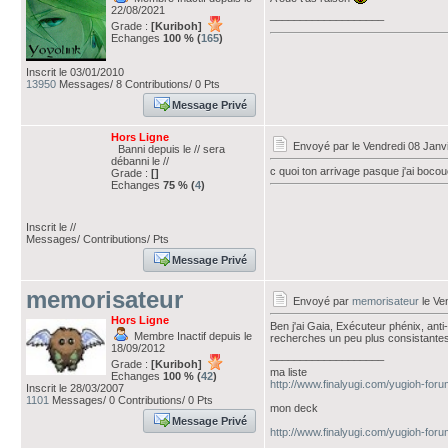
22/08/2021
___________________
Grade :
[Kuriboh]
Echanges
100 % (
165
)
Inscrit le 03/01/2010
13950
Messages/ 8 Contributions/ 0 Pts
Message Privé
Hors Ligne
Envoyé par
le Vendredi 08 Janv
Banni depuis le // sera
débanni le //
c quoi ton arrivage pasque j'ai boco
Grade :
[]
Echanges
75 % (
4
)
Inscrit le //
Messages/ Contributions/ Pts
Message Privé
memorisateur
Envoyé par
memorisateur
le Ve
Hors Ligne
Ben j'ai Gaia, Exécuteur phénix, ant
Membre Inactif depuis le
recherches un peu plus consistante
18/09/2012
___________________
Grade :
[Kuriboh]
ma liste
Echanges
100 % (
42
)
http://www.finalyugi.com/yugioh-for
Inscrit le 28/03/2007
1101
Messages/ 0 Contributions/ 0 Pts
mon deck
Message Privé
http://www.finalyugi.com/yugioh-for