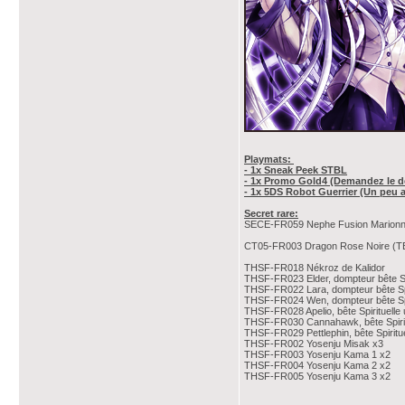
Playmats:
- 1x Sneak Peek STBL
- 1x Promo Gold4 (Demandez le dé
- 1x 5DS Robot Guerrier (Un peu
Secret rare:
SECE-FR059 Nephe Fusion Marionn
CT05-FR003 Dragon Rose Noire (T
THSF-FR018 Nékroz de Kalidor
THSF-FR023 Elder, dompteur bête Spi
THSF-FR022 Lara, dompteur bête Spi
THSF-FR024 Wen, dompteur bête Spi
THSF-FR028 Apelio, bête Spirituelle 
THSF-FR030 Cannahawk, bête Spiritu
THSF-FR029 Pettlephin, bête Spiritue
THSF-FR002 Yosenju Misak x3
THSF-FR003 Yosenju Kama 1 x2
THSF-FR004 Yosenju Kama 2 x2
THSF-FR005 Yosenju Kama 3 x2