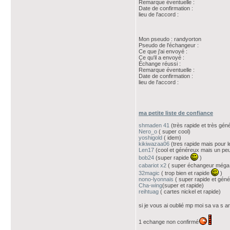
Remarque éventuelle :
Date de confirmation :
lieu de l'accord :
Mon pseudo : randyorton
Pseudo de l'échangeur :
Ce que j'ai envoyé :
Ce qu'il a envoyé :
Échange réussi :
Remarque éventuelle :
Date de confirmation :
lieu de l'accord :
ma petite liste de confiance
shmaden 41
(très rapide et très gén
Nero_o
( super cool)
yoshigold
( idem)
kikiwazaa06
(tres rapide mais pour 
Len17
(cool et généreux mais un peu
bob24
(super rapide
)
cabariot x2
( super échangeur méga
32magic
( trop bien et rapide
)
nono-lyonnais
( super rapide et gén
Cha-wing
(super et rapide)
reihtuag
( cartes nickel et rapide)
si je vous ai oublié mp moi sa va s 
1 echange non confirmé