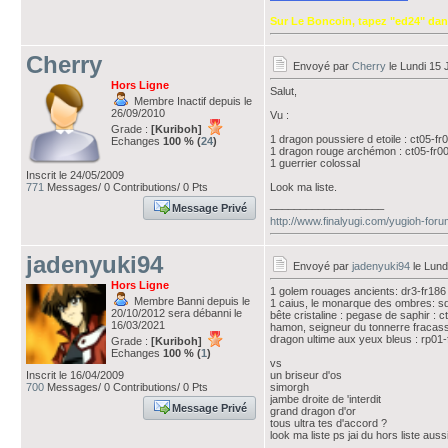
Sur Le Boncoin, tapez "ed24" dan
Cherry
Envoyé par
Cherry
le Lundi 15 
Hors Ligne
Salut,
Membre Inactif depuis le
26/09/2010
Vu :
Grade :
[Kuriboh]
1 dragon poussiere d etoile : ct05-fr
Echanges
100 % (
24
)
1 dragon rouge archémon : ct05-fr0
1 guerrier colossal
Inscrit le 24/05/2009
771
Messages/ 0 Contributions/ 0 Pts
Look ma liste.
___________________
Message Privé
http://www.finalyugi.com/yugioh-for
jadenyuki94
Envoyé par
jadenyuki94
le Lund
Hors Ligne
1 golem rouages ancients: dr3-fr186
Membre Banni depuis le
1 caius, le monarque des ombres: s
20/10/2012 sera débanni le
bête cristaline : pegase de saphir : c
16/03/2021
hamon, seigneur du tonnerre fracass
dragon ultime aux yeux bleus : rp01-
Grade :
[Kuriboh]
Echanges
100 % (
1
)
vs
Inscrit le 16/04/2009
un briseur d'os
700
Messages/ 0 Contributions/ 0 Pts
simorgh
jambe droite de 'interdit
Message Privé
grand dragon d'or
tous ultra tes d'accord ?
look ma liste ps jai du hors liste auss