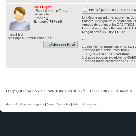
Hors Ligne
Envoyé par
le Lundi 15 Juin 20
Banni depuis le // sera
débanni le //
ton Regne galant chef supremes du
Grade :
[]
Empereur dragon de la damnation 1
Echanges
75 % (
4
)
Anneau de defence 1st DP2-FR026
Horus dragon de la flamme lvl6 1s
Dragon armé lv7 DP2-FR012
Inscrit le //
Messages/ Contributions/ Pts
vs
Message Privé
1 caius, le monarque des ombres: s
2 dragon rose noire : ct05-fr003
1 dragon arc-en-ciel : ct04-fr005
1 dragon poussiere d etoile : ct05-fr
1 dragon rouge archémon : ct05-fr0
Finalyugi.com v3.1 © 2004-2026. Tous droits réservés. - Déclaration CNIL n°1036623
Accueil
|
Mentions légales
|
Nous Contacter
|
Aide
|
Statistiques