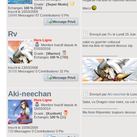
Regarde ma liste et réponds dessus 
Grade :
[Super Modo]
Echanges
100 % (
506
)
Merci
Inscrit le 10/03/2009
16848
Messages/ 67 Contributions/ 0 Pts
Message Privé
Rv
Envoyé par
Rv
le Lundi 15 Juin
Hors Ligne
salut vu guerrier colossal
Membre Inactif depuis le
loot ma liste et repond dessus stp.
07/03/2016
Grade :
[Warrior]
___________________
Echanges
100 % (
788
)
Inscrit le 13/03/2008
35705
Messages/ 0 Contributions/ 32 Pts
Message Privé
Aki-neechan
Envoyé par
Aki-neechan
le Lund
Hors Ligne
Salut, vu Dragon rose noire, va voir 
Membre Inactif depuis le
___________________
16/03/2014
Ma liste
Répondez toujours dessus
Grade :
[Kuriboh]
Echanges
100 % (
11
)
Inscrit le 10/06/2009
728
Messages/ 0 Contributions/ 0 Pts