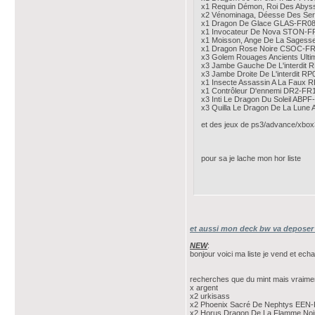
x1 Requin Démon, Roi Des Aby
x2 Vénominaga, Déesse Des Serp
x1 Dragon De Glace GLAS-FR0
x1 Invocateur De Nova STON-F
x1 Moisson, Ange De La Sages
x1 Dragon Rose Noire CSOC-FR039
x3 Golem Rouages Ancients Ult
x3 Jambe Gauche De L'interdit
x3 Jambe Droite De L'interdit R
x1 Insecte Assassin A La Faux 
x1 Contrôleur D'ennemi DR2-FR
x3 Inti Le Dragon Du Soleil ABP
x3 Quilla Le Dragon De La Lun
et des jeux de ps3/advance/xbo
pour sa je lache mon hor liste
et aussi mon deck bw va deposer
NEW
:
bonjour voici ma liste je vend et ech
recherches que du mint mais vraime
x argent
x2 urkisass
x2 Phoenix Sacré De Nephtys EEN
x2 Horus Dragon De La Flamme No