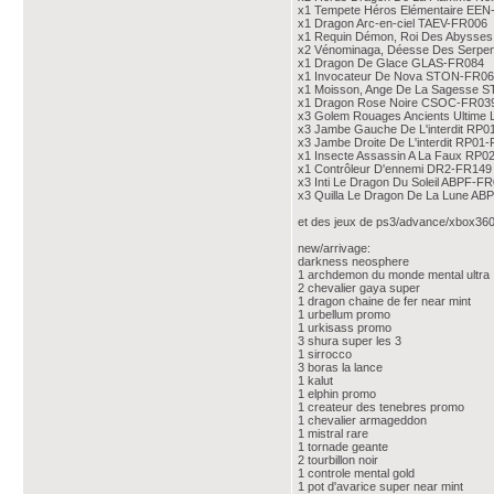
x1 Tempete Héros Elémentaire EE
x1 Dragon Arc-en-ciel TAEV-FR006
x1 Requin Démon, Roi Des Abysse
x2 Vénominaga, Déesse Des Serpen
x1 Dragon De Glace GLAS-FR084
x1 Invocateur De Nova STON-FR0
x1 Moisson, Ange De La Sagesse 
x1 Dragon Rose Noire CSOC-FR039 (j
x3 Golem Rouages Ancients Ultim
x3 Jambe Gauche De L'interdit RP
x3 Jambe Droite De L'interdit RP01
x1 Insecte Assassin A La Faux RP
x1 Contrôleur D'ennemi DR2-FR149
x3 Inti Le Dragon Du Soleil ABPF-F
x3 Quilla Le Dragon De La Lune A
et des jeux de ps3/advance/xbox36
new/arrivage:
darkness neosphere
1 archdemon du monde mental ultra
2 chevalier gaya super
1 dragon chaine de fer near mint
1 urbellum promo
1 urkisass promo
3 shura super les 3
1 sirrocco
3 boras la lance
1 kalut
1 elphin promo
1 createur des tenebres promo
1 chevalier armageddon
1 mistral rare
1 tornade geante
2 tourbillon noir
1 controle mental gold
1 pot d'avarice super near mint