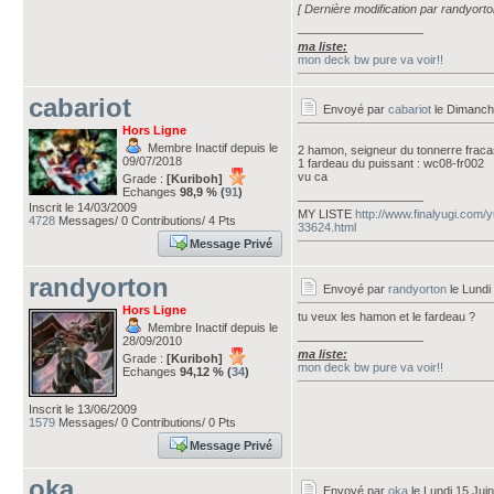
[ Dernière modification par randyorto
___________________
ma liste:
mon deck bw pure va voir!!
cabariot
Envoyé par
cabariot
le Dimanch
Hors Ligne
Membre Inactif depuis le
2 hamon, seigneur du tonnerre fracass
09/07/2018
1 fardeau du puissant : wc08-fr002
vu ca
Grade :
[Kuriboh]
Echanges
98,9 % (
91
)
___________________
Inscrit le 14/03/2009
MY LISTE
http://www.finalyugi.com/
4728
Messages/ 0 Contributions/ 4 Pts
33624.html
Message Privé
randyorton
Envoyé par
randyorton
le Lundi
Hors Ligne
tu veux les hamon et le fardeau ?
Membre Inactif depuis le
___________________
28/09/2010
ma liste:
Grade :
[Kuriboh]
mon deck bw pure va voir!!
Echanges
94,12 % (
34
)
Inscrit le 13/06/2009
1579
Messages/ 0 Contributions/ 0 Pts
Message Privé
oka
Envoyé par
oka
le Lundi 15 Jui