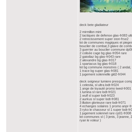
deck bete gladiateur
2 mirmillon mint
2 tactiques de defense glas-fr083 ult
2 retrecissement super ston-frse2
lot de communes magiques et pieges b
bouclier de combat,3 glaive de comb
3 guerrier au bouclier commune dp0
2 colisée cage bg glas-fr054 rare
2 gaiodiaz bg glas-fr043 rare
2 alexandre bg glas-fr017
1 spartacus bg glas-fr018
lot bg commune monstres ( 2 andal, 2
1 trace bg super glas-fr081
1 jugement solennelle gld2-fr044
deck seigneur lumiere presque comp
1 celestia, sl ultra lodt-fr024
1 ange de loyauté promo twed-fr001
1 lumina sl rare lodt-fr021
1 wulf sl super lodt-fr023
2 aurkus sl super lodt-fr081
3 illution glorieuse rare lodt-fr071
4 echanges solaires 1 promo anpr-frse
3 ryko le chasseur sl 1 super lodt-f
1 jugement solennel rare cp01-fr008
lot communes sl ( 3 jenis, 3 jeanne, 2
ryan le voleur )