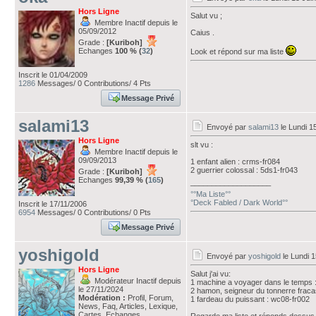
Hors Ligne
Salut vu ;
Membre Inactif depuis le
05/09/2012
Caius .
Grade :
[Kuriboh]
Echanges
100 % (
32
)
Look et répond sur ma liste
Inscrit le 01/04/2009
1286
Messages/ 0 Contributions/ 4 Pts
Message Privé
salami13
Envoyé par
salami13
le Lundi 1
Hors Ligne
slt vu :
Membre Inactif depuis le
09/09/2013
1 enfant alien : crms-fr084
2 guerrier colossal : 5ds1-fr043
Grade :
[Kuriboh]
Echanges
99,39 % (
165
)
___________________
°°Ma Liste°°
°Deck Fabled / Dark World°°
Inscrit le 17/11/2006
6954
Messages/ 0 Contributions/ 0 Pts
Message Privé
yoshigold
Envoyé par
yoshigold
le Lundi 1
Hors Ligne
Salut j'ai vu:
Modérateur Inactif depuis
1 machine a voyager dans le temps 
le 27/11/2024
2 hamon, seigneur du tonnerre fracass
Modération :
Profil, Forum,
1 fardeau du puissant : wc08-fr002
News, Faq, Articles, Lexique,
Cartes, Echanges