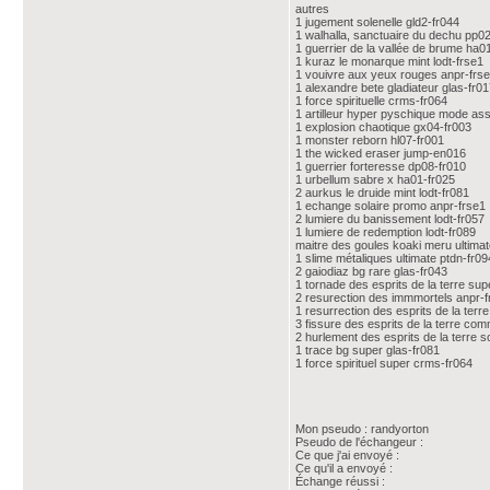
autres
1 jugement solenelle gld2-fr044
1 walhalla, sanctuaire du dechu pp0
1 guerrier de la vallée de brume ha0
1 kuraz le monarque mint lodt-frse1
1 vouivre aux yeux rouges anpr-frs
1 alexandre bete gladiateur glas-fr0
1 force spirituelle crms-fr064
1 artilleur hyper pyschique mode as
1 explosion chaotique gx04-fr003
1 monster reborn hl07-fr001
1 the wicked eraser jump-en016
1 guerrier forteresse dp08-fr010
1 urbellum sabre x ha01-fr025
2 aurkus le druide mint lodt-fr081
1 echange solaire promo anpr-frse1
2 lumiere du banissement lodt-fr057
1 lumiere de redemption lodt-fr089
maitre des goules koaki meru ultimat
1 slime métaliques ultimate ptdn-fr09
2 gaiodiaz bg rare glas-fr043
1 tornade des esprits de la terre sup
2 resurection des immmortels anpr-f
1 resurrection des esprits de la terre
3 fissure des esprits de la terre c
2 hurlement des esprits de la terre s
1 trace bg super glas-fr081
1 force spirituel super crms-fr064
Mon pseudo : randyorton
Pseudo de l'échangeur :
Ce que j'ai envoyé :
Ce qu'il a envoyé :
Échange réussi :