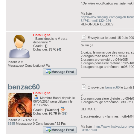
[ Dernière modification par jadenyuki
___________________
Ma liste :
http://www.finalyugi.com/yugioh-foru
34741.html#1324924
REPONDER DESSUS
Hors Ligne
Envoyé par
le Lundi 15 Juin 20
Banni depuis le // sera
débanni le //
j'ai vu ça
Grade :
[]
Echanges
75 % (
4
)
1 caius, le monarque des ombres: s
2 dragon rose noire : ct05-fr003
1 dragon arc-en-ciel : ct04-fr005
Inscrit le //
1 dragon poussiere d etoile : ct05-fr
Messages/ Contributions/ Pts
1 dragon rouge archémon : ct05-fr0
Message Privé
benzac60
Envoyé par
benzac60
le Lundi 
Hors Ligne
vu
Membre Banni depuis le
1 dragon poussiere d etoile : ct05-fr
06/04/2014 sera débanni le
1 dragon rouge archémon : ct05-fr0
31/08/2022
ULTIMATE:
Grade :
[Warrior]
Echanges
98,78 % (
82
)
1 accélérateur tri-flammes : fotb-fr0
Inscrit le 17/12/2008
___________________
8385
Messages/ 0 Contributions/ 32 Pts
Ma liste :
http://www.finalyugi.com/y
Message Privé
31307.html