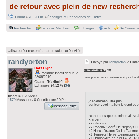
de retour avec plein de new recherc
Forum
>
Yu-Gi-Oh!
>
Échanges et Recherches de Cartes
Rechercher
Liste des Membres
Echanges
Aide
Se Connecte
Utilisateur(s) présent(s) sur ce sujet :
et 0 invités
randyorton
Envoyé par
randyorton
le Diman
Hors Ligne
bienvenue[u]
[/u]
Membre Inactif depuis le
28/09/2010
new protecteur mortuaire et pioche d
Grade :
[Kuriboh]
Echanges
94,12 % (
34
)
Inscrit le 13/06/2009
1579
Messages/ 0 Contributions/ 0 Pts
je recherche ultra prio
bonjour voici ma liste je vend et
Message Privé
recherches que du mint mais vra
x argent
x2 urkisass
x2 Phoenix Sacré De Nephtys 
x2 Horus Dragon De La Flamme
x1 Tempete Héros Elémentaire 
x1 Dragon Arc-en-ciel TAEV-FR0