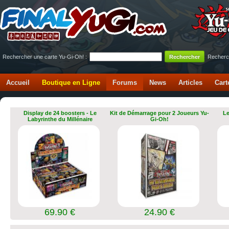
Rechercher une carte Yu-Gi-Oh! :
Recherc
Accueil
Boutique en Ligne
Forums
News
Articles
Cart
Display de 24 boosters - Le
Kit de Démarrage pour 2 Joueurs Yu-
Le
Labyrinthe du Millénaire
Gi-Oh!
69.90 €
24.90 €