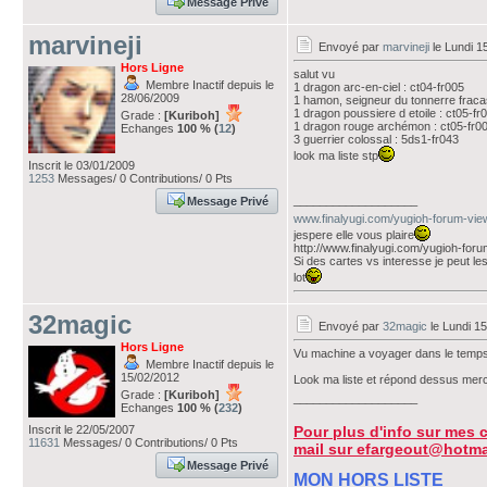
Message Privé
marvineji
Envoyé par
marvineji
le Lundi 1
Hors Ligne
salut vu
Membre Inactif depuis le
1 dragon arc-en-ciel : ct04-fr005
28/06/2009
1 hamon, seigneur du tonnerre fraca
1 dragon poussiere d etoile : ct05-fr
Grade :
[Kuriboh]
1 dragon rouge archémon : ct05-fr0
Echanges
100 % (
12
)
3 guerrier colossal : 5ds1-fr043
look ma liste stp
Inscrit le 03/01/2009
1253
Messages/ 0 Contributions/ 0 Pts
___________________
Message Privé
www.finalyugi.com/yugioh-forum-vie
jespere elle vous plaire
http://www.finalyugi.com/yugioh-for
Si des cartes vs interesse je peut l
lot
32magic
Envoyé par
32magic
le Lundi 15
Hors Ligne
Vu machine a voyager dans le temps 
Membre Inactif depuis le
15/02/2012
Look ma liste et répond dessus merc
Grade :
[Kuriboh]
___________________
Echanges
100 % (
232
)
Pour plus d'info sur mes 
Inscrit le 22/05/2007
11631
Messages/ 0 Contributions/ 0 Pts
mail sur efargeout@hotmai
Message Privé
MON HORS LISTE