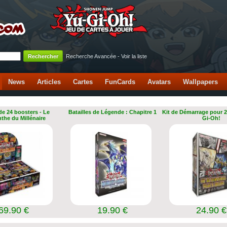
Recherche Avancée
-
Voir la liste
News
Articles
Cartes
FunCards
Avatars
Wallpapers
de 24 boosters - Le
Batailles de Légende : Chapitre 1
Kit de Démarrage pour 2
nthe du Millénaire
Gi-Oh!
69.90 €
19.90 €
24.90 €