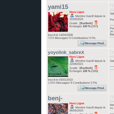
yami15
Hors Ligne
Sal
Membre Inactif depuis le
31/03/2024
Pos
Grade :
[Kuriboh]
__
Echanges
100 % (
197
)
Pou
Je 
Bar
Inscrit le 14/04/2008
7259
Messages/ 0 Contributions/ 0 Pts
Message Privé
yoyolink_sabreX
Hors Ligne
Membre Inactif depuis le
Sal
22/08/2021
__
Grade :
[Kuriboh]
Echanges
100 % (
165
)
Inscrit le 03/01/2010
13950
Messages/ 8 Contributions/ 0 Pts
Message Privé
benj-
Hors Ligne
bi
Membre Inactif depuis le
vu 
06/06/2010
__