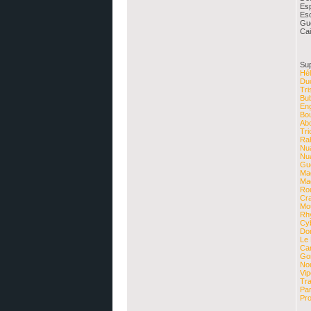
Esp
Es
Gue
Ca
Su
Hél
Du
Tr
Bu
En
Bo
Ab
Tr
Ra
Nu
Nu
Gu
Ma
Ma
Ro
Cr
Mo
Rh
Cy
Do
Le
Ca
Go
No
Vip
Tr
Pa
Pr