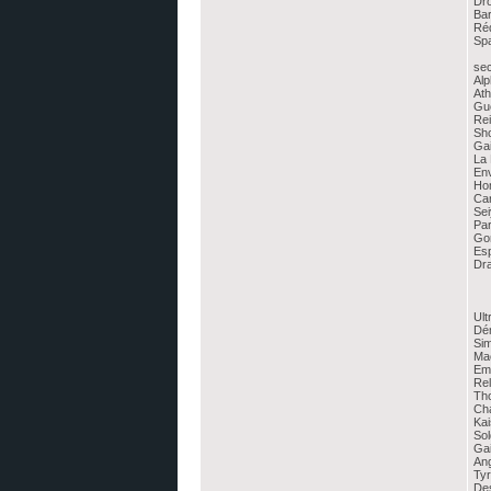
Dr
Bar
Ré
Sp
sec
Alp
At
Gu
Re
Sh
Ga
La 
En
Ho
Ca
Se
Pa
Gor
Esp
Dr
Ult
Dé
Sim
Ma
Emp
Re
Th
Ch
Ka
Sol
Gai
An
Ty
De