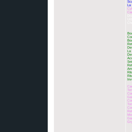
Sc
La
Cy
Ca
Dra
Ur
Che
Bo
Con
Bo
Re
De
La 
De
Ac
Sei
Re
Amp
Rit
Ri
Inv
Ca
Ter
Co
Ga
Co
To
Co
Re
Mo
Ga
Gr