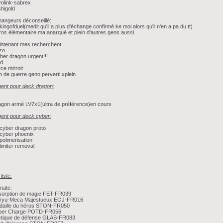
olink-sabrex
higold
angeurs déconseillé:
kingofduel(medit qu'il a plus d'échange confirmé ke moi alors qu'il n'en a pa du tt)
os élémentaire ma anarqué et plein d'autres gens aussi
ntenant mes recherchent:
nzo
ber dragon urgent!!!
ad
rce mirroir
p de guerre geno perverti xplein
ent pour deck dragon:
gon armé LV7x1(ultra de préférence)en cours
ent pour deck cyber:
cyber dragon proto
cyber phoenix
polimerisation
limiter removal
liste:
imate:
sorption de magie FET-FR039
ryu-Meca Majestueux EOJ-FR016
daille du héros STON-FR050
per Charge POTD-FR056
ctique de défense GLAS-FR083