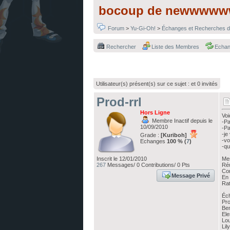
bocoup de newwwwww
Forum
>
Yu-Gi-Oh!
>
Échanges et Recherches d
Rechercher
Liste des Membres
Echa
Utilisateur(s) présent(s) sur ce sujet :
et 0 invités
Prod-rrl
Hors Ligne
Voi
Membre Inactif depuis le
-Pa
10/09/2010
-Pa
-je
Grade :
[Kuriboh]
-vo
Echanges
100 % (
7
)
-qu
Inscrit le 12/01/2010
Me
267
Messages/ 0 Contributions/ 0 Pts
Ré
Con
Message Privé
En 
Rat
Éch
Pro
Ben
Ele
Lo
Lil