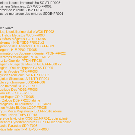
rit de la terre immortel Uru SOVR-FR025
crimeur Silencieux LV7 WC5-FR001
rrier de la route 5DS2-FR041
ius Le monarque des ombres SDDE-FR001
per Rare:
ios, le soleil primordiaire WC6-FR002
o Helios Mégistus WC6-FR003
is Hélios Mégistus LODT-FR095
bbleman, H-E YSDJ-FR017 x2
grenage des Ténebres TGDS-FR009
urgeon, H-E PP02-FR005
ominateur du Jugement dernier PTDN-FR022
iceratops Volcanique PTDN-FR012
hz Le Guerrier PTDN-FR030
agien - Nuage de Mouton GLAS-FR008 x2
agien - Oeil de Typhon GLAS-FR005
errier Ardoise TFK-FR003
gicien Silencieux LV8 NTR-FR002
gicien Silencieux LV4 NTR-FR001
ute synchronique 5DS2-FR006
ane Invoqué DPYG-FR002
ustique Des YDB1-FR003
yno Ailé FOTB-FRSE2
ber Esper CDIP-FR005
n Zaloog DB2-FR228 abimé
 Magicien Du Tourment FET-FR020
non Mobile Bipède LODT-FR035
ryu - Meca Majestueux EOJ-FR016 abimé
uveau Neos TAEV-FR018
ere de la victoire XX03 EOJ-FR011 coin abimé
anchant Cyberténébreux CDIP-FR002 coin abimé
rasite Paraside SDP-F003
odige Infernale H-M ¨DP06-FR008