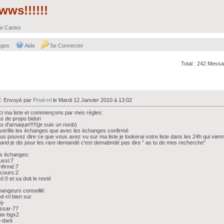
ws!!!!!!
e Cartes
nges
Aide
Se Connecter
Total : 242 Mess
Envoyé par
Prod-rrl
le Mardi 12 Janvier 2010 à 13:02
ci ma liste et commençons par mes règles:
s de propo bidon
s d'arnaque!!!!!(je suis un noob)
 verifie les échanges que avec les échanges confirmé
us pouvez dire ce que vous avez vu sur ma liste je lookerai votre liste dans les 24h qui vien
and je dis pour les rare demandé c'est demabndé pas dire " as tu de mes recherche"
s échanges:
ussi:7
firmé:7
cours:2
é:0 et sa doit le resté
angeurs conseillé:
d-rrl bien sur
j-
ssar-77
uix-bgx2
y-dark