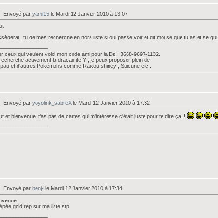
Envoyé par
yami15
le Mardi 12 Janvier 2010 à 13:07
ut
sèderai , tu de mes recherche en hors liste si oui passe voir et dit moi se que tu as et se qui 
_________________
r ceux qui veulent voici mon code ami pour la Ds : 3668-9697-1132.
recherche activement la dracaufite Y , je peux proposer plein de
pau et d'autres Pokémons comme Raikou shiney , Suicune etc..
Envoyé par
yoyolink_sabreX
le Mardi 12 Janvier 2010 à 17:32
ut et bienvenue, t'as pas de cartes qui m'intéresse c'était juste pour te dire ça !!
_________________
Envoyé par
benj-
le Mardi 12 Janvier 2010 à 17:34
envenue
épée gold rep sur ma liste stp
_________________