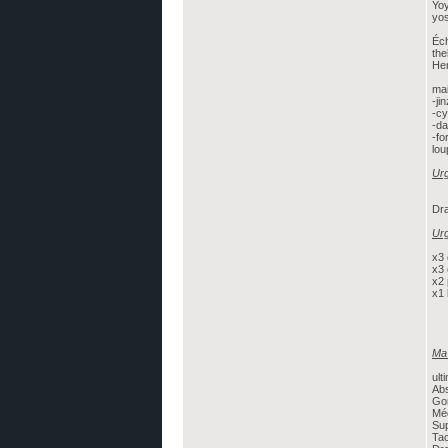
Yoy
yos
Éch
the
Her
mai
-ji
-cy
-d
-fo
lou
Urg
Dra
Urg
x3 
x3 
x2 
x1 
Ma 
ult
Ab
Go
Mé
Su
Ta