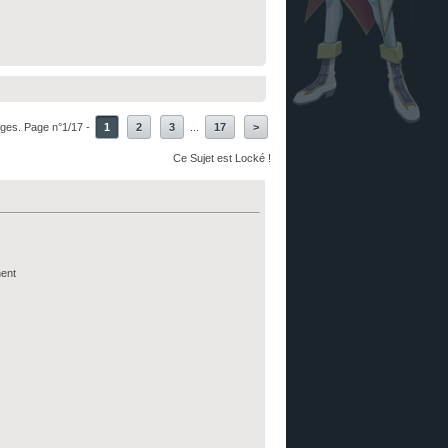
ages. Page n°1/17 -
1
2
3
...
17
>
Ce Sujet est Locké !
nent