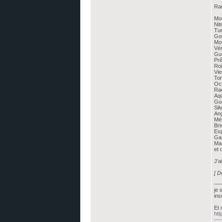
Ra
Mo
Ni
Tu
Go
Mo
Vén
Gu
Pr
Ro
Vi
To
Oc
Ra
Aq
Gu
Si
An
Mé
Br
Ex
Ga
Ma
et 
J'a
[ D
__
je 
ins
Et 
htt