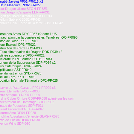
arabé Javelot PP01-FR013 x2
 Bète Masquée RP02-FR027
ber Dragon Ultime STON-FRSE1
non Dragon Catapulte EEN-FR031
gon poussiere d'etoile DP08-FR014
bellum Sabre X 5DS2-FR043
valier Gaia, Force de la terre 5DS1-FR042
urse des Ames DDY-F037 x2 dont 1 US
secration par la Lumiere et les Tenebres IOC-FR095
uton de Rose PP02-FR011
tour Explosif DP1-FR022
struction de Carte DDY-F038
Flute d'Invocation du Dragon DDK-F039 x2
stinée supérieure DP05-FR021
celerateur Tri-Flamme FOTB-FR041
gneur de la Suppression SDP-F034 x2
fus Catétorique DP04-FR024
lificateur AST-FR040
uel du lustre noir SYE-FR025
tuel de Zera PP01-FR010
ocation Infernale Téméraire DP2-FR025
davre du Yata Garasu PP01-FR009 x3
reur Eternelle DP05-FR030
ntre Attaque D DP05-FR029
rdna Cyber Ombre CDIP-FR058 abimé sur les coin
ncentrateur de Dommage SOI-FR052
rnade de Poussiere SDP-F011
urant Ascendant GLAS-FR067
tourne Ame DP04-FR028
nolithe Absorbant d'énergie GLAS-FR075
rde de Fusion DP04-FR030
yphon Wing SDP-050