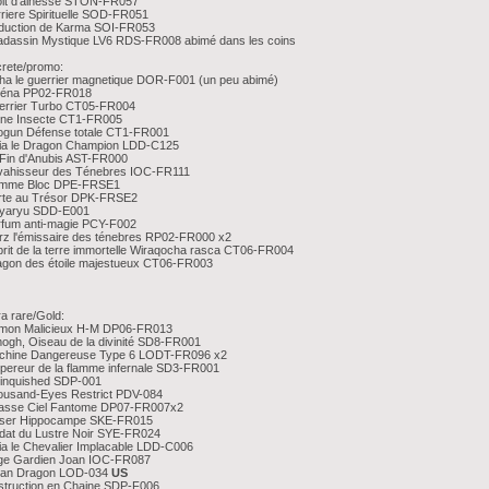
oit d'ainesse STON-FR057
riere Spirituelle SOD-FR051
duction de Karma SOI-FR053
adassin Mystique LV6 RDS-FR008 abimé dans les coins
rete/promo:
ha le guerrier magnetique DOR-F001 (un peu abimé)
héna PP02-FR018
errier Turbo CT05-FR004
ine Insecte CT1-FR005
ogun Défense totale CT1-FR001
ia le Dragon Champion LDD-C125
Fin d'Anubis AST-FR000
vahisseur des Ténebres IOC-FR111
mme Bloc DPE-FRSE1
rte au Trésor DPK-FRSE2
iyaryu SDD-E001
rfum anti-magie PCY-F002
z l'émissaire des ténebres RP02-FR000 x2
rit de la terre immortelle Wiraqocha rasca CT06-FR004
agon des étoile majestueux CT06-FR003
ra rare/Gold:
mon Malicieux H-M DP06-FR013
ogh, Oiseau de la divinité SD8-FR001
chine Dangereuse Type 6 LODT-FR096 x2
ereur de la flamme infernale SD3-FR001
linquished SDP-001
ousand-Eyes Restrict PDV-084
asse Ciel Fantome DP07-FR007x2
iser Hippocampe SKE-FR015
dat du Lustre Noir SYE-FR024
a le Chevalier Implacable LDD-C006
ge Gardien Joan IOC-FR087
ran Dragon LOD-034
US
struction en Chaine SDP-F006