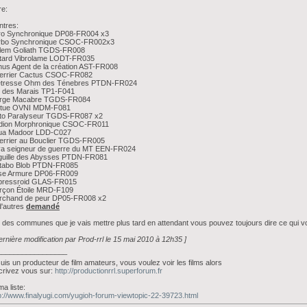
re:
ntres:
tro Synchronique DP08-FR004 x3
rbo Synchronique CSOC-FR002x3
lem Goliath TGDS-FR008
tard Vibrolame LODT-FR035
us Agent de la création AST-FR008
errier Cactus CSOC-FR082
êtresse Ohm des Ténebres PTDN-FR024
i des Marais TP1-F041
erge Macabre TGDS-FR084
rtue OVNI MDM-F081
to Paralyseur TGDS-FR087 x2
dion Morphronique CSOC-FR011
ua Madoor LDD-C027
errier au Bouclier TGDS-FR005
lva seigneur de guerre du MT EEN-FR024
guille des Abysses PTDN-FR081
tabo Blob PTDN-FR085
ise Armure DP06-FR009
pressroid GLAS-FR015
rçon Étoile MRD-F109
rchand de peur DP05-FR008 x2
d'autres
demandé
i des communes que je vais mettre plus tard en attendant vous pouvez toujours dire ce qui v
ernière modification par Prod-rrl le 15 mai 2010 à 12h35 ]
_________________
suis un producteur de film amateurs, vous voulez voir les films alors
crivez vous sur:
http://productionrrl.superforum.fr
ma liste:
p://www.finalyugi.com/yugioh-forum-viewtopic-22-39723.html