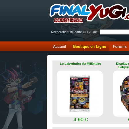
Rechercher une carte Yu-Gi-Oh! :
Accueil
Boutique en Ligne
Forums
Le Labyrinthe du Millénaire
Display 
Labyri
4.90 €