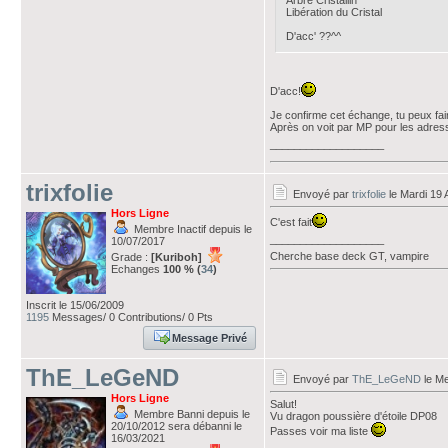
Arbre Cristallin
Libération du Cristal
D'acc' ??^^
D'acc!
Je confirme cet échange, tu peux fair
Après on voit par MP pour les adres
___________________
trixfolie
Envoyé par
trixfolie
le Mardi 19 
Hors Ligne
C'est fait
Membre Inactif depuis le
___________________
10/07/2017
Cherche base deck GT, vampire
Grade :
[Kuriboh]
Echanges
100 % (
34
)
Inscrit le 15/06/2009
1195
Messages/ 0 Contributions/ 0 Pts
Message Privé
ThE_LeGeND
Envoyé par
ThE_LeGeND
le Me
Hors Ligne
Salut!
Membre Banni depuis le
Vu dragon poussière d'étoile DP08
20/10/2012 sera débanni le
Passes voir ma liste
16/03/2021