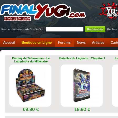
Rechercher une carte Yu-Gi-Oh! :
Recherc
Accueil
Boutique en Ligne
Forums
News
Articles
Cart
Display de 24 boosters - Le
Batailles de Légende : Chapitre 1
Le
Labyrinthe du Millénaire
69.90 €
19.90 €