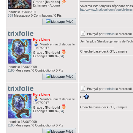
___________________
Grade :
[Kuriboh]
Echanges (Aucun)
Voici ma liste toujours répondre de
http://www.finalyugi.com/yugioh-for
Inscrit le 06/04/2011
389
Messages/ 0 Contributions/ 0 Pts
Message Privé
trixfolie
Envoyé par
trixfolie
le Mercredi 
Hors Ligne
Je n'ai plus Stardust,je viens de l'éch
Membre Inactif depuis le
___________________
10/07/2017
Cherche base deck GT, vampire
Grade :
[Kuriboh]
Echanges
100 % (
34
)
Inscrit le 15/06/2009
1195
Messages/ 0 Contributions/ 0 Pts
Message Privé
trixfolie
Envoyé par
trixfolie
le Mercredi 
Hors Ligne
Up
Membre Inactif depuis le
___________________
10/07/2017
Cherche base deck GT, vampire
Grade :
[Kuriboh]
Echanges
100 % (
34
)
Inscrit le 15/06/2009
1195
Messages/ 0 Contributions/ 0 Pts
Message Privé