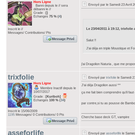
Hors Ligne
Envoyé par
le Samedi 23 Avril 
Banni depuis le // sera
débanni le //
Grade :
[]
Echanges
75 % (
4
)
Le 23/04/2011 à 19:12, trixfolie a
Inscrit le //
Messages/ Contributions/ Pts
Message Privé
Salut !!
J'ai déja en triple Moustique et F
j'ai Dragolion Naturia , que me propo
trixfolie
Envoyé par
trixfolie
le Samedi 23
Hors Ligne
J'ai déja Dragolion aussi ^^
Membre Inactif depuis le
10/07/2017
ça me fait bien comprendre qu'il faut 
Grade :
[Kuriboh]
Echanges
100 % (
34
)
par contre,si tu as pousse de Bambou,
Inscrit le 15/06/2009
___________________
1195
Messages/ 0 Contributions/ 0 Pts
Cherche base deck GT, vampire
Message Privé
asseforlife
Envoyé par
asseforlife
le Samedi