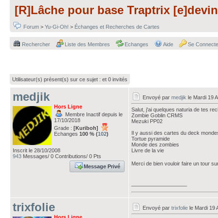
[R]Lâche pour base Traptrix [e]devin
Forum
>
Yu-Gi-Oh!
>
Échanges et Recherches de Cartes
Rechercher
Liste des Membres
Echanges
Aide
Se Connecte
Utilisateur(s) présent(s) sur ce sujet :
et 0 invités
medjik
Envoyé par
medjik
le Mardi 19 A
Hors Ligne
Salut, j'ai quelques naturia de tes rec
Membre Inactif depuis le
Zombie Goblin CRMS
17/10/2018
Mezuki PP02
Grade :
[Kuriboh]
Il y aussi des cartes du deck monde
Echanges
100 % (
102
)
Tortue pyramide
Monde des zombies
Inscrit le 28/10/2008
Livre de la vie
943
Messages/ 0 Contributions/ 0 Pts
Merci de bien vouloir faire un tour sur
Message Privé
___________________
trixfolie
Envoyé par
trixfolie
le Mardi 19 
Hors Ligne