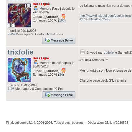
Hors Ligne
yo j'ai anans mais rien vu ta de me
Membre Passif depuis le
___________________
24/10/2024
http://www.finalyugi.com/yugioh-foru
Grade :
[Kuriboh]
42709.html#1782599]
Echanges
100 % (
108
)
Inscrit le 29/11/2008
9284
Messages/ 0 Contributions/ 0 Pts
Message Privé
trixfolie
Envoyé par
trixfolie
le Samedi 23
Hors Ligne
J'ai déja l'Ananas ^^
Membre Inactif depuis le
10/07/2017
Mes priorités sont Lion et pousse d
Grade :
[Kuriboh]
Echanges
100 % (
34
)
___________________
Cherche base deck GT, vampire
Inscrit le 15/06/2009
1195
Messages/ 0 Contributions/ 0 Pts
Message Privé
Finalyugi.com v3.1 © 2004-2026. Tous droits réservés. - Déclaration CNIL n°1036623