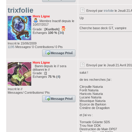
trixfolie
Envoyé par
trixfolie
le Jeudi 21 A
Hors Ligne
Up
Membre Inactif depuis le
___________________
10/07/2017
Cherche base deck GT, vampire
Grade :
[Kuriboh]
Echanges
100 % (
34
)
Inscrit le 15/06/2009
1195
Messages/ 0 Contributions/ 0 Pts
Message Privé
Hors Ligne
Envoyé par
le Jeudi 21 Avril 20
Banni depuis le // sera
débanni le //
salut !
Grade :
[]
Echanges
75 % (
4
)
de tes recherches j'ai :
Citrouille Naturia
Inscrit le //
Forêt Naturia
Messages/ Contributions/ Pts
Haricots Naturia
Lucane Naturia
Message Privé
Moustique Naturia
Ecorce de Barkion
Crinière de Dragolion
et j'ai vu :
Tornade Géante SD5
Trou Noir DDK
Destruction de Main DP07