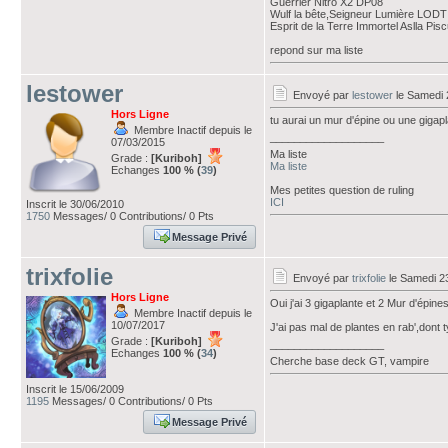
Guerrier Nitro X2 DP08
Wulf la bête,Seigneur Lumière LODT
Esprit de la Terre Immortel Aslla Pi
repond sur ma liste
lestower
Envoyé par
lestower
le Samedi 2
Hors Ligne
tu aurai un mur d'épine ou une gigap
Membre Inactif depuis le
___________________
07/03/2015
Ma liste
Grade :
[Kuriboh]
Ma liste
Echanges
100 % (
39
)
Mes petites question de ruling
ICI
Inscrit le 30/06/2010
1750
Messages/ 0 Contributions/ 0 Pts
Message Privé
trixfolie
Envoyé par
trixfolie
le Samedi 23
Hors Ligne
Oui j'ai 3 gigaplante et 2 Mur d'épine
Membre Inactif depuis le
10/07/2017
J'ai pas mal de plantes en rab',dont ty
Grade :
[Kuriboh]
___________________
Echanges
100 % (
34
)
Cherche base deck GT, vampire
Inscrit le 15/06/2009
1195
Messages/ 0 Contributions/ 0 Pts
Message Privé