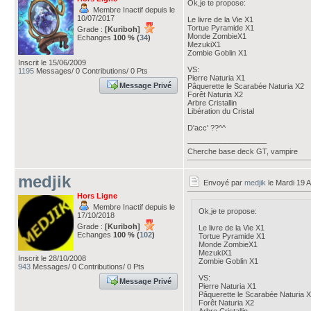
Ok,je te propose:
Membre Inactif depuis le
10/07/2017
Le livre de la Vie X1
Tortue Pyramide X1
Grade :
[Kuriboh]
Monde ZombieX1
Echanges
100 % (
34
)
MezukiX1
Zombie Goblin X1
Inscrit le 15/06/2009
VS:
1195
Messages/ 0 Contributions/ 0 Pts
Pierre Naturia X1
Message Privé
Pâquerette le Scarabée Naturia X2
Forêt Naturia X2
Arbre Cristallin
Libération du Cristal
D'acc' ??^^
___________________
Cherche base deck GT, vampire
medjik
Envoyé par
medjik
le Mardi 19 A
Hors Ligne
Membre Inactif depuis le
Ok,je te propose:
17/10/2018
Grade :
[Kuriboh]
Le livre de la Vie X1
Echanges
100 % (
102
)
Tortue Pyramide X1
Monde ZombieX1
MezukiX1
Inscrit le 28/10/2008
Zombie Goblin X1
943
Messages/ 0 Contributions/ 0 Pts
VS:
Message Privé
Pierre Naturia X1
Pâquerette le Scarabée Naturia 
Forêt Naturia X2