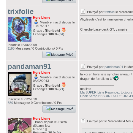
trixfolie
Envoyé par
trixfolie
le Mercredi 
Hors Ligne
Ah,désolé,c'est ton ami qui en cherh
Membre Inactif depuis le
___________________
10/07/2017
Cherche base deck GT, vampire
Grade :
[Kuriboh]
Echanges
100 % (
34
)
Inscrit le 15/06/2009
1195
Messages/ 0 Contributions/ 0 Pts
Message Privé
pandaman91
Envoyé par
pandaman91
le Mer
Hors Ligne
ta koi en hors liste synchro niveau 7
Membre Inactif depuis le
dragon de ferraile tu la?
03/02/2013
___________________
Grade :
[Kuriboh]
ma liste
Echanges
100 % (
21
)
Ma SUPER Liste Repondez toujours
Deck Scrap BESOIN D'AIDE URGE
Inscrit le 10/12/2010
550
Messages/ 0 Contributions/ 0 Pts
Message Privé
Hors Ligne
Envoyé par
le Mercredi 04 Mai 
Banni depuis le // sera
débanni le //
Grade :
[]
Echanges
75 % (
4
)