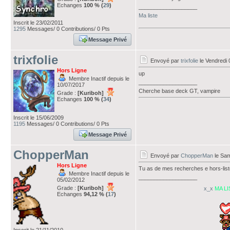
Echanges
100 % (
29
)
___________________
Ma liste
Inscrit le 23/02/2011
1295
Messages/ 0 Contributions/ 0 Pts
Message Privé
trixfolie
Envoyé par
trixfolie
le Vendredi 
Hors Ligne
up
Membre Inactif depuis le
___________________
10/07/2017
Cherche base deck GT, vampire
Grade :
[Kuriboh]
Echanges
100 % (
34
)
Inscrit le 15/06/2009
1195
Messages/ 0 Contributions/ 0 Pts
Message Privé
ChopperMan
Envoyé par
ChopperMan
le Sam
Hors Ligne
Tu as de mes recherches e hors-list
Membre Inactif depuis le
___________________
05/02/2012
Grade :
[Kuriboh]
x_x
MA LI
Echanges
94,12 % (
17
)