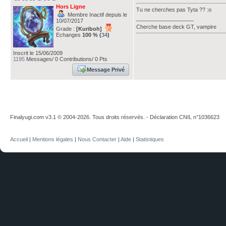
Hors Ligne
Tu ne cherches pas Tyta ?? :o
Membre Inactif depuis le
___________________
10/07/2017
Cherche base deck GT, vampire
Grade :
[Kuriboh]
Echanges
100 % (
34
)
Inscrit le 15/06/2009
1195
Messages/ 0 Contributions/ 0 Pts
Message Privé
Finalyugi.com v3.1 © 2004-2026. Tous droits réservés. - Déclaration CNIL n°1036623
Accueil
|
Mentions légales
|
Nous Contacter
|
Aide
|
Statistiques