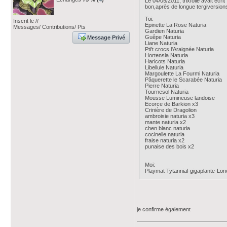
Le 04/05/2011, trixfolie avait écrit .
bon,après de longue tergiversion
Toi:
Inscrit le //
Epinette La Rose Naturia
Messages/ Contributions/ Pts
Gardien Naturia
Guêpe Naturia
Message Privé
Liane Naturia
Pti't crocs l'Araignée Naturia
Hortensia Naturia
Haricots Naturia
Libellule Naturia
Margoulette La Fourmi Naturia
Pâquerette le Scarabée Naturia
Pierre Naturia
Tournesol Naturia
Mousse Lumineuse landoise
Ecorce de Barkion x3
Crinière de Dragolion
ambroisie naturia x3
mante naturia x2
chen blanc naturia
cocinelle naturia
fraise naturia x2
punaise des bois x2
Moi:
Playmat Tytannial-gigaplante-Lon
je confirme également