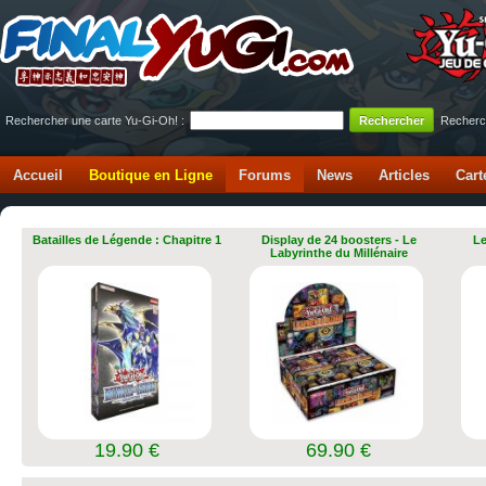
Rechercher une carte Yu-Gi-Oh! :
Recherc
Accueil
Boutique en Ligne
Forums
News
Articles
Cart
Batailles de Légende : Chapitre 1
Display de 24 boosters - Le
Le
Labyrinthe du Millénaire
19.90 €
69.90 €