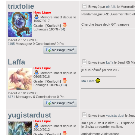
trixfolie
Envoyé par
trixfolie
le Mercredi 
Hors Ligne
Pandaman,j'ai BRD ,Guerrier Nitro et.
Membre Inactif depuis le
___________________
10/07/2017
Cherche base deck GT, vampire
Grade :
[Kuriboh]
Echanges
100 % (
34
)
Inscrit le 15/06/2009
1195
Messages/ 0 Contributions/ 0 Pts
Message Privé
Laffa
Envoyé par
Laffa
le Jeudi 05 Ma
Hors Ligne
je suis désolé j'ai rien vu :/
Membre Inactif depuis le
___________________
06/05/2016
Ma Liste
Grade :
[Kuriboh]
Echanges
100 % (
113
)
Inscrit le 18/08/2008
6171
Messages/ 0 Contributions/ 0 Pts
Message Privé
yugistardust
Envoyé par
yugistardust
le Jeud
Hors Ligne
salut j'ai vu wulf la bête SL, Esprit 
Membre Inactif depuis le
je t'invita a regarder ma liste.
20/10/2012
amicalement yugistardust.
Grade :
[Kuriboh]