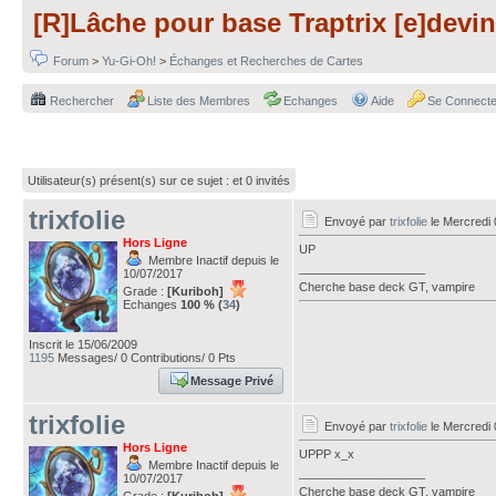
[R]Lâche pour base Traptrix [e]devin
Forum
>
Yu-Gi-Oh!
>
Échanges et Recherches de Cartes
Rechercher
Liste des Membres
Echanges
Aide
Se Connecte
Utilisateur(s) présent(s) sur ce sujet :
et 0 invités
trixfolie
Envoyé par
trixfolie
le Mercredi 
Hors Ligne
UP
Membre Inactif depuis le
___________________
10/07/2017
Cherche base deck GT, vampire
Grade :
[Kuriboh]
Echanges
100 % (
34
)
Inscrit le 15/06/2009
1195
Messages/ 0 Contributions/ 0 Pts
Message Privé
trixfolie
Envoyé par
trixfolie
le Mercredi 
Hors Ligne
UPPP x_x
Membre Inactif depuis le
___________________
10/07/2017
Cherche base deck GT, vampire