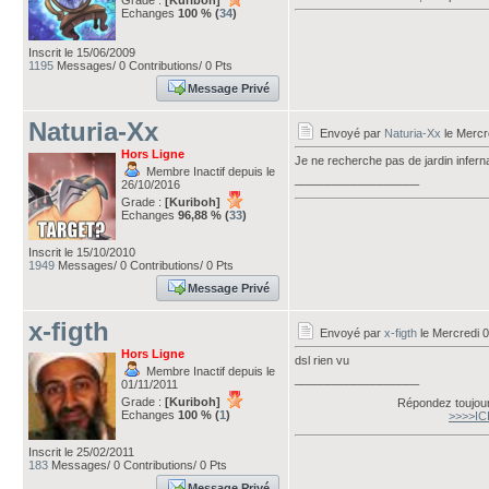
Grade :
[Kuriboh]
Echanges
100 % (
34
)
Inscrit le 15/06/2009
1195
Messages/ 0 Contributions/ 0 Pts
Message Privé
Naturia-Xx
Envoyé par
Naturia-Xx
le Mercr
Hors Ligne
Je ne recherche pas de jardin infernal 
Membre Inactif depuis le
___________________
26/10/2016
Grade :
[Kuriboh]
Echanges
96,88 % (
33
)
Inscrit le 15/10/2010
1949
Messages/ 0 Contributions/ 0 Pts
Message Privé
x-figth
Envoyé par
x-figth
le Mercredi 0
Hors Ligne
dsl rien vu
Membre Inactif depuis le
___________________
01/11/2011
Grade :
[Kuriboh]
Répondez toujour
Echanges
100 % (
1
)
>>>>IC
Inscrit le 25/02/2011
183
Messages/ 0 Contributions/ 0 Pts
Message Privé