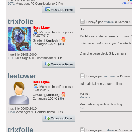
Inscrit le 21/11/2010
ONE
1071
Messages/ 0 Contributions/ 0 Pts
Message Privé
trixfolie
Envoyé par
trixfolie
le Samedi 0
Hors Ligne
Up
Membre Inactif depuis le
10/07/2017
J'ai Floraison de feu rare. x_x mais j'
Grade :
[Kuriboh]
[ Dernière modification par trixfolie 
Echanges
100 % (
34
)
___________________
Cherche base deck GT, vampire
Inscrit le 15/06/2009
1195
Messages/ 0 Contributions/ 0 Pts
Message Privé
lestower
Envoyé par
lestower
le Dimanch
Hors Ligne
dsl mais j'ai rien vu sur ta liste
Membre Inactif depuis le
___________________
07/03/2015
Ma liste
Grade :
[Kuriboh]
Ma liste
Echanges
100 % (
39
)
Mes petites question de ruling
ICI
Inscrit le 30/06/2010
1750
Messages/ 0 Contributions/ 0 Pts
Message Privé
trixfolie
Envoyé par
trixfolie
le Dimanche