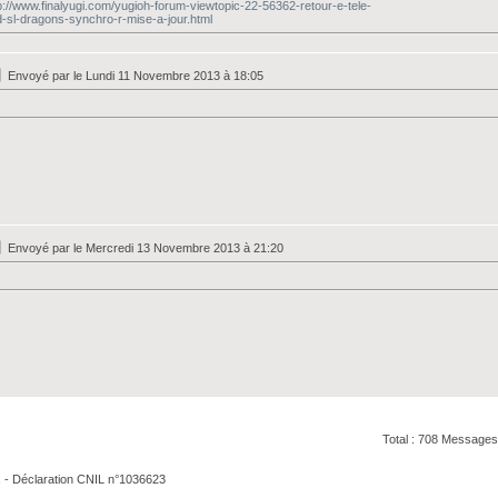
p://www.finalyugi.com/yugioh-forum-viewtopic-22-56362-retour-e-tele-
-sl-dragons-synchro-r-mise-a-jour.html
Envoyé par
le Lundi 11 Novembre 2013 à 18:05
Envoyé par
le Mercredi 13 Novembre 2013 à 21:20
Total : 708 Messages
. - Déclaration CNIL n°1036623