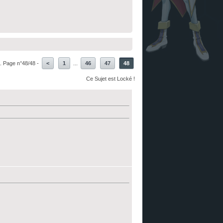
. Page n°48/48 -
<
1
...
46
47
48
Ce Sujet est Locké !