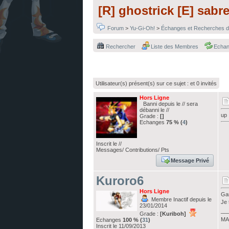
[R] ghostrick [E] sabr
Forum
>
Yu-Gi-Oh!
>
Échanges et Recherches d
Rechercher
Liste des Membres
Echa
Utilisateur(s) présent(s) sur ce sujet :
et 0 invités
Hors Ligne
Banni depuis le // sera
débanni le //
up
Grade :
[]
Echanges
75 % (
4
)
Inscrit le //
Messages/ Contributions/ Pts
Message Privé
Kuroro6
Hors Ligne
Gar
Membre Inactif depuis le
Je 
23/01/2014
__
Grade :
[Kuriboh]
MA
Echanges
100 % (
31
)
Inscrit le 11/09/2013