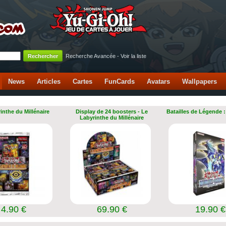
Recherche Avancée
-
Voir la liste
News
Articles
Cartes
FunCards
Avatars
Wallpapers
inthe du Millénaire
Display de 24 boosters - Le
Batailles de Légende :
Labyrinthe du Millénaire
4.90 €
69.90 €
19.90 €