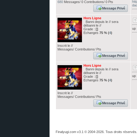
htt
680
Messages/ 0 Contributions/ 0 Pts
dad
Message Privé
Hors Ligne
Banni depuis le // sera
débanni le //
up
Grade :
[]
Echanges
75 % (
4
)
Inscrit le //
Messages/ Contributions/ Pts
Message Privé
Hors Ligne
Banni depuis le // sera
débanni le //
up
Grade :
[]
Echanges
75 % (
4
)
Inscrit le //
Messages/ Contributions/ Pts
Message Privé
Finalyugi.com v3.1 © 2004-2026. Tous droits réservés