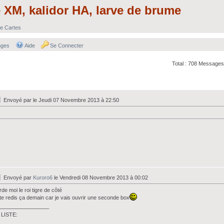
e XM, kalidor HA, larve de brume
e Cartes
nges
Aide
Se Connecter
Total : 708 Messages
Envoyé par
le Jeudi 07 Novembre 2013 à 22:50
Envoyé par
Kuroro6
le Vendredi 08 Novembre 2013 à 00:02
de moi le roi tigre de côté
te redis ça demain car je vais ouvrir une seconde box
_________________
 LISTE: