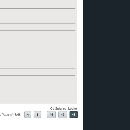
Ce Sujet est Locké !
. Page n°48/48 -
<
1
...
46
47
48