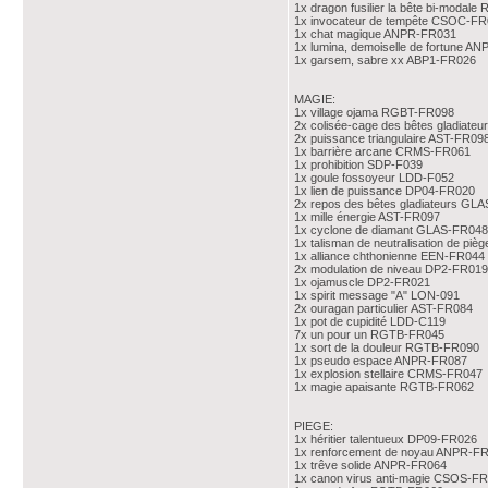
1x dragon fusilier la bête bi-modal
1x invocateur de tempête CSOC-F
1x chat magique ANPR-FR031
1x lumina, demoiselle de fortune A
1x garsem, sabre xx ABP1-FR026
MAGIE:
1x village ojama RGBT-FR098
2x colisée-cage des bêtes gladiat
2x puissance triangulaire AST-FR09
1x barrière arcane CRMS-FR061
1x prohibition SDP-F039
1x goule fossoyeur LDD-F052
1x lien de puissance DP04-FR020
2x repos des bêtes gladiateurs GL
1x mille énergie AST-FR097
1x cyclone de diamant GLAS-FR048
1x talisman de neutralisation de pi
1x alliance chthonienne EEN-FR044
2x modulation de niveau DP2-FR019
1x ojamuscle DP2-FR021
1x spirit message "A" LON-091
2x ouragan particulier AST-FR084
1x pot de cupidité LDD-C119
7x un pour un RGTB-FR045
1x sort de la douleur RGTB-FR090
1x pseudo espace ANPR-FR087
1x explosion stellaire CRMS-FR047
1x magie apaisante RGTB-FR062
PIEGE:
1x héritier talentueux DP09-FR026
1x renforcement de noyau ANPR-F
1x trêve solide ANPR-FR064
1x canon virus anti-magie CSOS-F