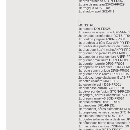
1x droit d'ainesse STON-FR057
1x tete de marteau(DP03-FR029)
1x tragique RDS-FR049
1x shadow spell SKE-041
R :
MONSTRE:
1x rainette DOI-FR025
1x sirèmure abyssturge ABYR-FR0
3x diva des pronfondeur RGTB-FR0
1x bouffon jongleur ANPR-FR008
1x brachios la bête lézard ANPR-F
1x héritier des protecteurs du tom
1x chasseur koa'ki meiru ANPR-FR
2x guerrier de pierre DP09-FR006
1x canot de la mer sombre ANPR-F
3x guerrier maximum DP09-FR009
1x guerrier tourelle DP09-FR003
1x apprenti des arcanes CRMS-FR
3x route synchronique DP09-FR002
3x guerrier de la route DP09-FR015
2x gaiodaz, bete gladiateur GLAS-
1x petite chimère MRD-F117
1x jowgen le spirit DB2-FR001
1x princesse curran SOI-FR028
1x dévoreur de fusion STON-FR020
1x gangi'el, horreur cosmique POT
1x dragon armé lv5 SOD-FR014
1x brise armure DP06-FR009
1x génovirus DR1-FR131
1x tranchant, héros élémentaire D
1x taupe géante néo spacien STON
1x elfe des tenebres MRD-F113
1x double je-heros de la destinée 
2x défenseur-heros de la destinée
1x maitre des combos CDIP-FR029
1x guerrier alien POTD-FR027