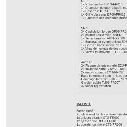
UR :
1x Robot archer DP09-FR016
1x Champion de guerre koa'ki 
1x Cessez le feu SDP-F030
1x Griffe d'arsenal DP08-FR016
1x Cimetiere des créatures mil
SR :
3x Capitulation forcée DP09-FR0
2x paladin koa'ki meiru ANPR-F
1x Terra formation AP01-FR009
1x Explorateur synchronique 5
1x Gardien koa'ki meiru RGTB-
1x Virus demonique de destruct
1x Vortex foudroyant FET-FR040
Autres :
2x Fissure dimensionnelle EOJ-
2x soldat de carte SDWS-FR010
2x macro cosmos EOJ-FR057
Base complète 6 sam (shi en, bark
Hommage torrentiel TU05-FR009
Gardien oublié TU08-FR007
3x super rejuvenation
MA LISTE
édition limité :
2x aile noir-elphin le corbeau fune
1x univers exarion CT2-FR002
1x éjecte carte DPCT-FR001
1x guerrier panthère CT2-FR006