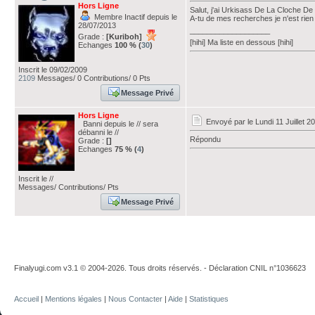
Hors Ligne
Salut, j'ai Urkisass De La Cloche De
Membre Inactif depuis le
A-tu de mes recherches je n'est rien
28/07/2013
___________________
Grade :
[Kuriboh]
[hihi] Ma liste en dessous [hihi]
Echanges
100 % (
30
)
Inscrit le 09/02/2009
2109
Messages/ 0 Contributions/ 0 Pts
Message Privé
Hors Ligne
Envoyé par
le Lundi 11 Juillet 2
Banni depuis le // sera
débanni le //
Répondu
Grade :
[]
Echanges
75 % (
4
)
Inscrit le //
Messages/ Contributions/ Pts
Message Privé
Finalyugi.com v3.1 © 2004-2026. Tous droits réservés. - Déclaration CNIL n°1036623
Accueil
|
Mentions légales
|
Nous Contacter
|
Aide
|
Statistiques