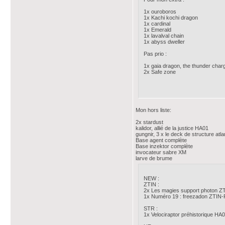
1x ouroboros
1x Kachi kochi dragon
1x cardinal
1x Emerald
1x lavalval chain
1x abyss dweller
Pas prio :
1x gaia dragon, the thunder char
2x Safe zone
Mon hors liste:
2x stardust
kalidor, allié de la justice HA01
gungnir, 3 x le deck de structure atla
Base agent complète
Base inzektor complète
invocateur sabre XM
larve de brume
NEW :
ZTIN :
2x Les magies support photon ZTI
1x Numéro 19 : freezadon ZTIN
STR :
1x Velociraptor préhistorique H