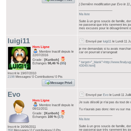
[ Dernière modification par Evo le 11 
___________________
Ma liste
Suite à un gros soucis de famille, don
ne passerai que très rarement les jou
mes excuses pour le désagrément o
luigi11
Envoyé par
luigi11
le Lundi 11 Ju
Hors Ligne
je me demandais si tu avais marchan
Membre Inactif depuis le
car on pourrait s'arrangeait
22/07/2016
___________________
Grade :
[Kuriboh]
" target="_blank">http://www.finalyu
Echanges
98,46 % (
65
)
43049.html]
Inscrit le 19/07/2010
2198
Messages/ 0 Contributions/ 0 Pts
Message Privé
Evo
Envoyé par
Evo
le Lundi 11 Juil
Hors Ligne
Je suis désolé je n'ai pas du tout de
Membre Inactif depuis le
08/11/2011
Tu n'aurais pas donc rien vu sur ma l
Grade :
[Kuriboh]
___________________
Echanges
100 % (
17
)
Ma liste
Suite à un gros soucis de famille, don
Inscrit le 16/06/2011
ne passerai que très rarement les jou
358
Messages/ 0 Contributions/ 0 Pts