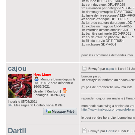
1x mur de feu FOTB-FR060
1x vent duveteux DP1-FR029
2x élimination par catégorie STON-
1x dommages=reptile TAEV-FR067
1x limite de niveau-zone A EEN-FR0
4x annule d'attaque DP1-FR027
2x jarre de capture du dragon LDD-
1x explosion magique CRV-FR055
1x invertion dimensionnelle CDIP-F
1x barrière spirituelle SOD-FR051
1x soufle d'aile de phoenix DR3-FR
1x filin de survie DRT-FR054
1x michizure SDP-F051
pour les communes demandez moi
cajou
Envoyé par
cajou
le Lundi 11 Jui
Hors Ligne
bonjour j'ai vu
Membre Banni depuis le
1x armityle le fantôme du chaos A
20/10/2012 sera débanni le
16/03/2021
j'ai pas de t recherche look ma liste
Grade :
[Kuriboh]
___________________
Echanges
100 % (
18
)
reponder toujour sur ma liste ( l'ima
Inscrit le 05/05/2011
846
Messages/ 0 Contributions/ 0 Pts
mon deck blackwing a besion de vou
http://www.finalyugi.com/yugioh-fo
Message Privé
je peut vendre hors cite, bonne jour
Dartil
Envoyé par
Dartil
le Lundi 11 Jui