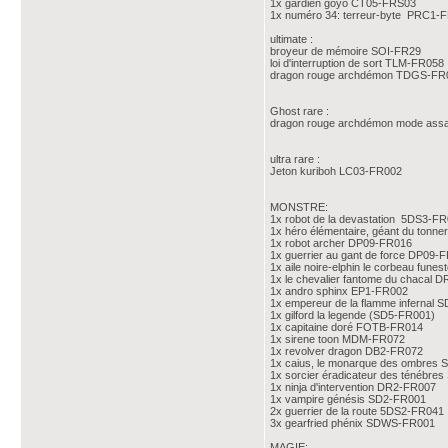
1x gardien goyo CT05-FRS03
1x numéro 34: terreur-byte PRC1-
ultimate :
broyeur de mémoire SOI-FR29
loi d'interruption de sort TLM-FR058
dragon rouge archdémon TDGS-FR
Ghost rare :
dragon rouge archdémon mode ass
ultra rare :
Jeton kuriboh LC03-FR002
MONSTRE:
1x robot de la devastation 5DS3-F
1x héro élémentaire, géant du ton
1x robot archer DP09-FR016
1x guerrier au gant de force DP09-
1x aile noire-elphin le corbeau fun
1x le chevalier fantome du chacal 
1x andro sphinx EP1-FR002
1x empereur de la flamme infernal 
1x gilford la legende (SD5-FR001)
1x capitaine doré FOTB-FR014
1x sirene toon MDM-FR072
1x revolver dragon DB2-FR072
1x caius, le monarque des ombres
1x sorcier éradicateur des ténébre
1x ninja d'intervention DR2-FR007
1x vampire génésis SD2-FR001
2x guerrier de la route 5DS2-FR041
3x gearfried phénix SDWS-FR001
MAGIE: