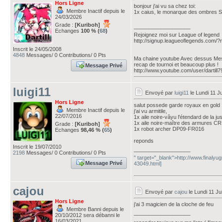
Hors Ligne
bonjour j'ai vu sa chez toi:
Membre Inactif depuis le
1x caius, le monarque des ombres
24/03/2026
Grade :
[Kuriboh]
___________________
Echanges
100 % (
68
)
Rejoignez moi sur League of legend
http://signup.leagueoflegends.com
Inscrit le 24/05/2008
4848
Messages/ 0 Contributions/ 0 Pts
Ma chaine youtube Avec dessus Mes d
recap de tournoi et beaucoup plus !
Message Privé
http://www.youtube.com/user/dartill
luigi11
Envoyé par
luigi11
le Lundi 11 Ju
Hors Ligne
salut possede garde royaux en gold
Membre Inactif depuis le
j'ai vu armitile,
22/07/2016
1x aile noire-vâyu l'étendard de la 
1x aile noire-maître des armures 
Grade :
[Kuriboh]
1x robot archer DP09-FR016
Echanges
98,46 % (
65
)
reponds
Inscrit le 19/07/2010
___________________
2198
Messages/ 0 Contributions/ 0 Pts
" target="_blank">http://www.finalyu
Message Privé
43049.html]
cajou
Envoyé par
cajou
le Lundi 11 Jui
Hors Ligne
j'ai 3 magicien de la cloche de feu
Membre Banni depuis le
___________________
20/10/2012 sera débanni le
16/03/2021