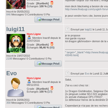
reponder toujour sur ma liste ( l'ima
Grade :
[Kuriboh]
Echanges
100 % (
18
)
mon deck blackwing a besion de vou
http://www.finalyugi.com/yugioh-fo
Inscrit le 05/05/2011
846
Messages/ 0 Contributions/ 0 Pts
je peut vendre hors cite, bonne jour
Message Privé
luigi11
Envoyé par
luigi11
le Lundi 11 Ju
Hors Ligne
je te propose
Membre Inactif depuis le
moi garde royaux
22/07/2016
toi dragon gilshnodon+ demon de la 
Grade :
[Kuriboh]
Echanges
98,46 % (
65
)
___________________
" target="_blank">http://www.finalyu
43049.html]
Inscrit le 19/07/2010
2198
Messages/ 0 Contributions/ 0 Pts
Message Privé
Evo
Envoyé par
Evo
le Lundi 11 Juil
Hors Ligne
Salut,
Membre Inactif depuis le
08/11/2011
J'ai vu ceci chez toi :
Grade :
[Kuriboh]
1x Dragon Gishilnodon, Seigneur 
Echanges
100 % (
17
)
2x pingouin soldat SDJ-022 anglaise
2x annule d'attaque DP1-FR027
Inscrit le 16/06/2011
1x défenseur-heros de la destinée
358
Messages/ 0 Contributions/ 0 Pts
Cependant je n'ai pas de tes recher
Message Privé