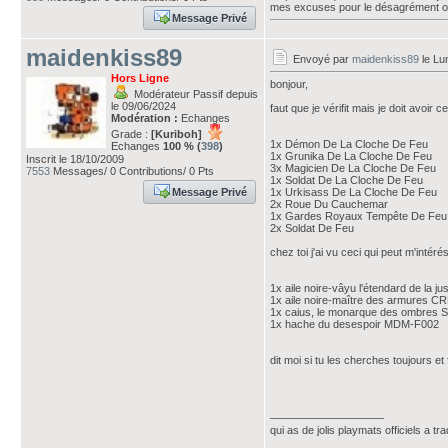
mes excuses pour le désagrément o
Message Privé
maidenkiss89
Envoyé par
maidenkiss89
le Lun
Hors Ligne
bonjour,
Modérateur Passif depuis
le 09/06/2024
faut que je vérifit mais je doit avoir
Modération :
Echanges
Grade :
[Kuriboh]
1x Démon De La Cloche De Feu
Echanges
100 % (
398
)
1x Grunika De La Cloche De Feu
Inscrit le 18/10/2009
3x Magicien De La Cloche De Feu
7553
Messages/ 0 Contributions/ 0 Pts
1x Soldat De La Cloche De Feu
Message Privé
1x Urkisass De La Cloche De Feu
2x Roue Du Cauchemar
1x Gardes Royaux Tempête De Feu 
2x Soldat De Feu
chez toi j'ai vu ceci qui peut m'intéré
1x aile noire-vâyu l'étendard de la 
1x aile noire-maître des armures 
1x caius, le monarque des ombres
1x hache du desespoir MDM-F002
dit moi si tu les cherches toujours et 
___________________
qui as de jolis playmats officiels a tr