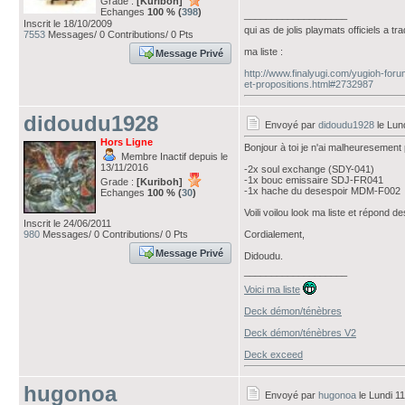
Grade :
[Kuriboh]
Echanges
100 % (
398
)
___________________
Inscrit le 18/10/2009
qui as de jolis playmats officiels a tr
7553
Messages/ 0 Contributions/ 0 Pts
ma liste :
Message Privé
http://www.finalyugi.com/yugioh-fo
et-propositions.html#2732987
didoudu1928
Envoyé par
didoudu1928
le Lund
Hors Ligne
Bonjour à toi je n'ai malheuresement p
Membre Inactif depuis le
13/11/2016
-2x soul exchange (SDY-041)
-1x bouc emissaire SDJ-FR041
Grade :
[Kuriboh]
-1x hache du desespoir MDM-F002
Echanges
100 % (
30
)
Voili voilou look ma liste et répond d
Inscrit le 24/06/2011
980
Messages/ 0 Contributions/ 0 Pts
Cordialement,
Message Privé
Didoudu.
___________________
Voici ma liste
Deck démon/ténèbres
Deck démon/ténèbres V2
Deck exceed
hugonoa
Envoyé par
hugonoa
le Lundi 11