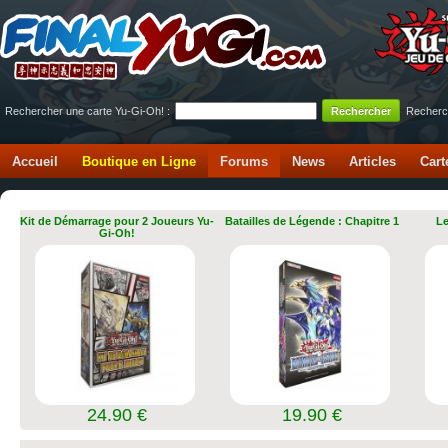
Rechercher une carte Yu-Gi-Oh! :
Recherc
Accueil
Boutique en Ligne
Forums
News
Articles
Cart
Kit de Démarrage pour 2 Joueurs Yu-
Batailles de Légende : Chapitre 1
Le
Gi-Oh!
24.90 €
19.90 €