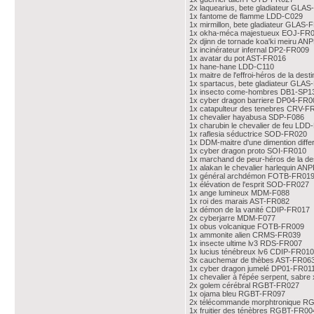
2x laquearius, bete gladiateur GLA
1x fantome de flamme LDD-C029
1x mirmillon, bete gladiateur GLAS-
1x okha-méca majestueux EOJ-FR
2x djinn de tornade koa'ki meiru A
1x incinérateur infernal DP2-FR009
1x avatar du pot AST-FR016
1x hane-hane LDD-C110
1x maitre de l'effroi-héros de la de
1x spartacus, bete gladiateur GLA
1x insecto come-hombres DB1-SP1
1x cyber dragon barriere DP04-FR0
1x catapulteur des tenebres CRV-F
1x chevalier hayabusa SDP-F086
1x charubin le chevalier de feu LDD
1x raflesia séductrice SOD-FR020
1x DDM-maitre d'une dimention dif
1x cyber dragon proto SOI-FR010
1x marchand de peur-héros de la d
1x alakan le chevalier harlequin A
1x général archdémon FOTB-FR01
1x élévation de l'esprit SOD-FR027
1x ange lumineux MDM-F088
1x roi des marais AST-FR082
1x démon de la vanité CDIP-FR017
2x cyberjarre MDM-F077
1x obus volcanique FOTB-FR009
1x ammonite alien CRMS-FR039
1x insecte ultime lv3 RDS-FR007
1x lucius ténébreux lv6 CDIP-FR010
3x cauchemar de thèbes AST-FR06
1x cyber dragon jumelé DP01-FR01
1x chevalier à l'épée serpent, sab
2x golem cérébral RGBT-FR027
1x ojama bleu RGBT-FR097
2x télécommande morphtronique R
1x fruitier des ténèbres RGBT-FR00