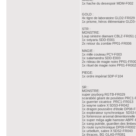
1x hache du desespoir MDM-F002
GOLD :
4x tigre de laboratoire GLD2-FR029
1x prisme, héros élémentaire GLD3
STR :
MONSTRE:
Loup sinistre diamant CBLZ-FR051 (
1x seiyariu SDD-E001
2x retour du zombie PP01-FR006
MAGIE :
1x mille couteau PCY-F003
1x salamandra SDD-E003
2x rideau de magie noire PP01-FR0
1x rituel de magie noire PP01-FR002
PIEGE:
1x ordre impérial SDP-F104
SR :
MONSTRE:
super psyborg RGTB-FR029
scarabée géant de poséidon PRC1
1x guerrier cicatrice PRC1-FR013
1x wayne sabre X 5DS3-FR042
1x dragon poussière d'étoile DP08-
1x explorateur synchronique 5DS3
1x forteresse arsenal dimentionne
1x super méga agile hamster ABPF
1x sang putride, guardien des lim
2x route synchronique DP09-FR002
1x urbellum, sabre X 5DS2-FR043
1x thraces, BG GLAS-FR081