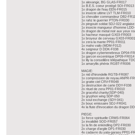
1x alexange, BG GLAS-FR017
1x B.E.S. coeur protégé SOI-FR013
1x dragon de l'eau EEN-FR015
1x insecte ultime LV7 TLM-FR010
1x chevalier commandeur DB2-FR1
1x rahz le guerrier PTDN-FR030
2x pingouin soldat SDJ-022 anglaise
1x insecte mangueur d'homme LDD
2x dragon de metal noir aux yeux 
1x hacheur masqué GX03-FR003
1x broyeur de cerveau GX03-FR00
1x zera la mante PP01-FR011
1x maho vailo (MDM-F012)
4x seigneur D DDK-F038
1x dragon cybertenebreux DP04-F
1x garcon excentrique DP09-FR014
1x lily la conseillère télépathique 
1x amaryllis phénix RGBT-FR006
MAGIE:
1x nid d'hirondelle RGTB-FR087
1x compression de noyau ANPR-FR
1x gratte ciel CRV-FR048
1x destruction de carte DDY-F038
2x rituel de zera PP01-FR010
2x graceful charity(SDP-040)
1x gryphon wing SDP-050
2x soul exchange (SDY-041)
2x bouc emissaire SDJ-FR041
4x la flute d'invocation du dragon 
PIEGE:
1x force spirituelle CRMS-FR064
1x invalidité SOD-FR057
1x la fin de enkindling DP2-FR030
2x charge d'argile DP1-FR030
4x cadavre du yata-garasu PP01-F