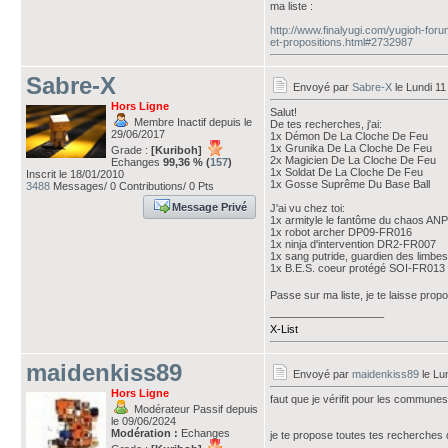
ma liste :
http://www.finalyugi.com/yugioh-fo
et-propositions.html#2732987
Sabre-X
Envoyé par
Sabre-X
le Lundi 11 
Hors Ligne
Salut!
Membre Inactif depuis le
De tes recherches, j'ai:
29/06/2017
1x Démon De La Cloche De Feu
1x Grunika De La Cloche De Feu
Grade :
[Kuriboh]
2x Magicien De La Cloche De Feu
Echanges
99,36 % (
157
)
1x Soldat De La Cloche De Feu
Inscrit le 18/01/2010
1x Gosse Suprême Du Base Ball
3488
Messages/ 0 Contributions/ 0 Pts
Message Privé
J'ai vu chez toi:
1x armityle le fantôme du chaos A
1x robot archer DP09-FR016
1x ninja d'intervention DR2-FR007
1x sang putride, guardien des lim
1x B.E.S. coeur protégé SOI-FR013
Passe sur ma liste, je te laisse prop
___________________
X-List
maidenkiss89
Envoyé par
maidenkiss89
le Lun
Hors Ligne
faut que je vérifit pour les communes 
Modérateur Passif depuis
le 09/06/2024
Modération :
Echanges
je te propose toutes tes recherches qu