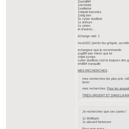
2xemili94
1xkrhisler
1xwiliame
1xliquid bazooka
1xbig ben
3x cyber duelliste
1x arthuro
1x vinten
et d'autres...
échange raté: 1
mca1921 (perdu feu grégois, accelérat
echangeur que je recommande:
yugi88 pas mieux que lui
chipti sympa
cyber duelliste cool et toujours des 
emili94 tranquille
MES RECHERCHES
:
mes recherches les plus prio: mêm
laver:
mes recherches:
Pour les aveugle
TRES URGENT ET DANS LA RARETÉ LA
Je recherches que ces cartes !
1x Wolfbark
1x alucard fantoruse
Pour mon extra :