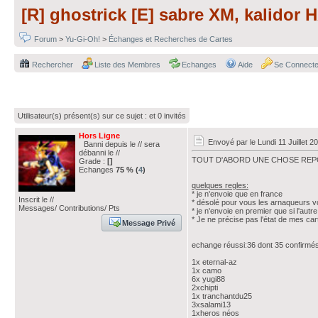
[R] ghostrick [E] sabre XM, kalidor 
Forum
>
Yu-Gi-Oh!
>
Échanges et Recherches de Cartes
Rechercher
Liste des Membres
Echanges
Aide
Se Connecte
Utilisateur(s) présent(s) sur ce sujet :
et 0 invités
Hors Ligne
Envoyé par
le Lundi 11 Juillet 2
Banni depuis le // sera
débanni le //
TOUT D'ABORD UNE CHOSE REPO
Grade :
[]
Echanges
75 % (
4
)
quelques regles:
* je n'envoie que en france
Inscrit le //
* désolé pour vous les arnaqueurs v
Messages/ Contributions/ Pts
* je n'envoie en premier que si l'au
* Je ne précise pas l'état de mes ca
Message Privé
echange réussi:36 dont 35 confirmé
1x eternal-az
1x camo
6x yugi88
2xchipti
1x tranchantdu25
3xsalami13
1xheros néos