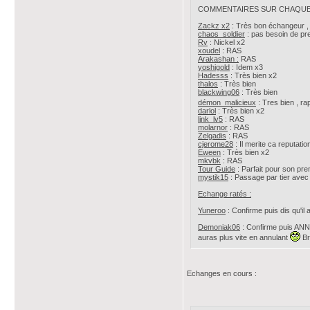
COMMENTAIRES SUR CHAQUE
Zackz x2
: Très bon échangeur , 
chaos_soldier
: pas besoin de pre
Rv
: Nickel x2
xoudel
: RAS
Arakashan :
RAS
yoshigold
: Idem x3
Hadesss
: Très bien x2
thalos
: Très bien
blackwing06
: Très bien
démon_malicieux
: Tres bien , ra
darlol
: Très bien x2
link_lv5
: RAS
molarnor
: RAS
Zelgadis
: RAS
cjerome28
: Il merite ca reputatio
Eween
: Très bien x2
mkvbk
: RAS
Tour Guide
: Parfait pour son pr
mystik15
: Passage par tier avec Y
Echange ratés :
Yuneroo
: Confirme puis dis qu'
Demoniak06
: Confirme puis ANNU
auras plus vite en annulant
Br
Echanges en cours :