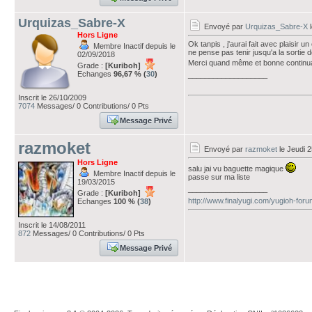
Urquizas_Sabre-X
Envoyé par
Urquizas_Sabre-X
l
Hors Ligne
Ok tanpis , j'aurai fait avec plaisir
Membre Inactif depuis le
ne pense pas tenir jusqu'a la sortie 
02/09/2018
Merci quand même et bonne continua
Grade :
[Kuriboh]
Echanges
96,67 % (
30
)
___________________
Inscrit le 26/10/2009
7074
Messages/ 0 Contributions/ 0 Pts
Message Privé
razmoket
Envoyé par
razmoket
le Jeudi 2
Hors Ligne
salu jai vu baguette magique
Membre Inactif depuis le
passe sur ma liste
19/03/2015
___________________
Grade :
[Kuriboh]
http://www.finalyugi.com/yugioh-for
Echanges
100 % (
38
)
Inscrit le 14/08/2011
872
Messages/ 0 Contributions/ 0 Pts
Message Privé