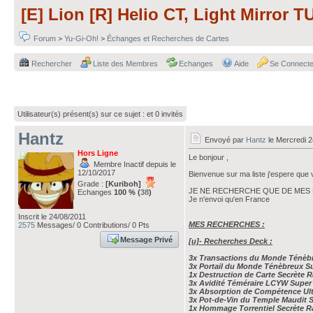
[E] Lion [R] Helio CT, Light Mirror TU
Forum
>
Yu-Gi-Oh!
>
Échanges et Recherches de Cartes
Rechercher
Liste des Membres
Echanges
Aide
Se Connecte
Utilisateur(s) présent(s) sur ce sujet :
et 0 invités
Hantz
Envoyé par
Hantz
le Mercredi 2
Hors Ligne
Le bonjour ,
Membre Inactif depuis le
12/10/2017
Bienvenue sur ma liste j'espere que 
Grade :
[Kuriboh]
JE NE RECHERCHE QUE DE MES 
Echanges
100 % (
38
)
Je n'envoi qu'en France
Inscrit le 24/08/2011
MES RECHERCHES :
2575
Messages/ 0 Contributions/ 0 Pts
Message Privé
[u]- Recherches Deck :
3x Transactions du Monde Ténèbr
3x Portail du Monde Ténèbreux Sup
1x Destruction de Carte Secrète 
3x Avidité Téméraire LCYW Super
3x Absorption de Compétence Ult
3x Pot-de-Vin du Temple Maudit S
1x Hommage Torrentiel Secrète R