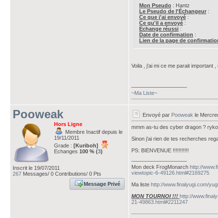
Mon Pseudo
: Hantz
Le Pseudo de l'Échangeur
:
Ce que j'ai envoyé
:
Ce qu'il a envoyé
:
Echange réussi
:
Date de confirmation
:
Lien de la page de confirmatio
Voila , j'ai mi ce me parait importan
___________________
~Ma Liste~
Pooweak
Envoyé par
Pooweak
le Mercred
Hors Ligne
mmm as-tu des cyber dragon ? ryko 
Membre Inactif depuis le
19/11/2011
Sinon j'ai rien de tes recherches rega
Grade :
[Kuriboh]
PS: BIENVENUE !!!!!!!!!!!
Echanges
100 % (
3
)
___________________
Mon deck FrogMonarch
http://www.
Inscrit le 19/07/2011
viewtopic-6-49126.html#2169275
267
Messages/ 0 Contributions/ 0 Pts
Message Privé
Ma liste
http://www.finalyugi.com/yu
MON TOURNOI !!!
http://www.final
21-49863.html#2211247