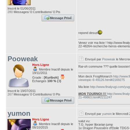
Inscrit le 01/06/2011
280
Messages/ 0 Contributions/ 0 Pts
Message Privé
repond desus
___________________
Venez voir ma liste ! http://www.fina
22-48264-recherche-heros-elementair
Pooweak
Envoyé par
Pooweak
le Mercred
Hors Ligne
Rai-oh commune ??? quelle booster/de
Membre Inactif depuis le
___________________
19/11/2011
Mon deck FrogMonarch
http://www.
Grade :
[Kuriboh]
viewtopic-6-49126.html#2169275
Echanges
100 % (
3
)
Ma liste
http://www.finalyugi.com/yu
Inscrit le 19/07/2011
MON TOURNOI !!!
http://www.final
267
Messages/ 0 Contributions/ 0 Pts
21-49863.html#2211247
Message Privé
yumon
Envoyé par
yumon
le Mercredi 
Hors Ligne
salut vu:
Membre Inactif depuis le
T.G. hyper librarian jump
08/10/2015
1x Dragon Poussière d'Etoile TDGS-