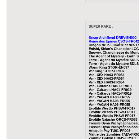
SUPER RARE :
Scrap Archfiend DREV-EN000
Reine des Epines CSOS-FR042
Dragon de la Lumière et des
Enishi, Shien's Chancelor LC
Snoww, Chanoinesse du Mon
The Agent of Mystery - Earth
Terre - Agent du Mystère SDL
Terre - Agent du Mystère SDL
Worm King STOR-EN097
Ver King STOR-FR097
Ver - XEX HA03-FR054
Ver - XEX HA03-FR054
Ver - XEX HA03-FR054
Ver - Caltaros HA01-FR019
Ver - Caltaros HA01-FR019
Ver - Caltaros HA01-FR019
Ver - YAGAN HA03-FR055
Ver - YAGAN HA03-FR055
Ver - YAGAN HA03-FR055
Evoltile Westlo PHSW-FR017
Evoltile Westlo PHSW-FR017
Evoltile Westlo PHSW-FR017
Evoltile Najasho ORCS-FR083
Fossile Dyna Pachycéphalosa
Fossile Dyna Pachycéphalosa
Arlequin Psy TU01-FR003
Maître des Zombies TAEV-FR0
Zombie Goblin CRMS-FRSE2