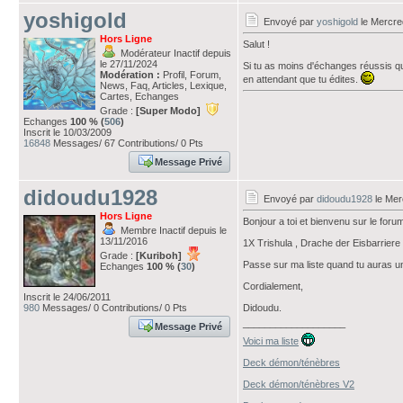
yoshigold
Envoyé par
yoshigold
le Mercre
Hors Ligne
Salut !
Modérateur Inactif depuis
le 27/11/2024
Si tu as moins d'échanges réussis qu
Modération :
Profil, Forum,
en attendant que tu édites.
News, Faq, Articles, Lexique,
Cartes, Echanges
Grade :
[Super Modo]
Echanges
100 % (
506
)
Inscrit le 10/03/2009
16848
Messages/ 67 Contributions/ 0 Pts
Message Privé
didoudu1928
Envoyé par
didoudu1928
le Mer
Hors Ligne
Bonjour a toi et bienvenu sur le forum j
Membre Inactif depuis le
13/11/2016
1X Trishula , Drache der Eisbarrie
Grade :
[Kuriboh]
Passe sur ma liste quand tu auras 
Echanges
100 % (
30
)
Cordialement,
Inscrit le 24/06/2011
980
Messages/ 0 Contributions/ 0 Pts
Didoudu.
___________________
Message Privé
Voici ma liste
Deck démon/ténèbres
Deck démon/ténèbres V2