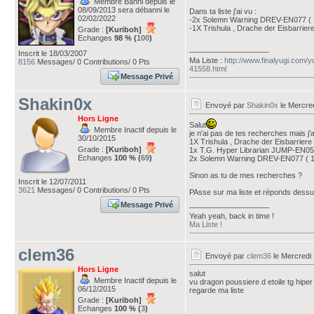
Membre Banni depuis le
08/09/2013 sera débanni le
Dans ta liste j'ai vu :
02/02/2022
-2x Solemn Warning DREV-EN077 ( 1X 
-1X Trishula , Drache der Eisbarri
Grade :
[Kuriboh]
Echanges
98 % (
100
)
___________________
Inscrit le 18/03/2007
Ma Liste :
http://www.finalyugi.com/
8156
Messages/ 0 Contributions/ 0 Pts
41558.html
Message Privé
Shakin0x
Envoyé par
Shakin0x
le Mercred
Hors Ligne
Salut
Membre Inactif depuis le
je n'ai pas de tes recherches mais j'a
30/10/2015
1X Trishula , Drache der Eisbarrie
Grade :
[Kuriboh]
1x T.G. Hyper Librarian JUMP-EN0
Echanges
100 % (
69
)
2x Solemn Warning DREV-EN077 ( 1X 
Sinon as tu de mes recherches ?
Inscrit le 12/07/2011
3621
Messages/ 0 Contributions/ 0 Pts
PAsse sur ma liste et réponds dessu
___________________
Message Privé
Yeah yeah, back in time !
Ma Liste !
clem36
Envoyé par
clem36
le Mercredi 
Hors Ligne
salut
Membre Inactif depuis le
vu dragon poussiere d etoile tg hiper 
06/12/2015
regarde ma liste
Grade :
[Kuriboh]
Echanges
100 % (
3
)