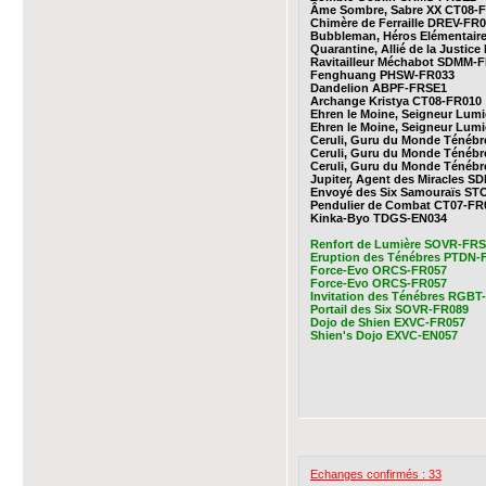
Âme Sombre, Sabre XX CT08-
Chimère de Ferraille DREV-FR
Bubbleman, Héros Elémentair
Quarantine, Allié de la Justic
Ravitailleur Méchabot SDMM-
Fenghuang PHSW-FR033
Dandelion ABPF-FRSE1
Archange Kristya CT08-FR010
Ehren le Moine, Seigneur Lum
Ehren le Moine, Seigneur Lum
Ceruli, Guru du Monde Ténéb
Ceruli, Guru du Monde Ténéb
Ceruli, Guru du Monde Ténéb
Jupiter, Agent des Miracles S
Envoyé des Six Samouraïs S
Pendulier de Combat CT07-FR
Kinka-Byo TDGS-EN034
Renfort de Lumière SOVR-FR
Eruption des Ténébres PTDN-
Force-Evo ORCS-FR057
Force-Evo ORCS-FR057
Invitation des Ténébres RGB
Portail des Six SOVR-FR089
Dojo de Shien EXVC-FR057
Shien's Dojo EXVC-EN057
Echanges confirmés : 33