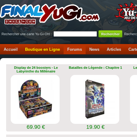
Rechercher une carte Yu-Gi-Oh! :
Recherc
Accueil
Boutique en Ligne
Forums
News
Articles
Cart
Display de 24 boosters - Le
Batailles de Légende : Chapitre 1
Le
Labyrinthe du Millénaire
69.90 €
19.90 €