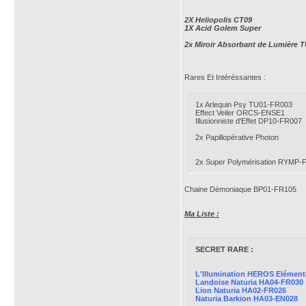
2X Heliopolis CT09
1X Acid Golem Super
2x Miroir Absorbant de Lumière T
Rares Et Intéréssantes :
1x Arlequin Psy TU01-FR003
Effect Veiler ORCS-ENSE1
Illusionniste d'Effet DP10-FR007
2x Papillopérative Photon
2x Super Polymérisation RYMP-
Chaine Démoniaque BP01-FR105
Ma Liste :
SECRET RARE :
L'Illumination HEROS Elémen
Landoise Naturia HA04-FR030
Lion Naturia HA02-FR026
Naturia Barkion HA03-EN028