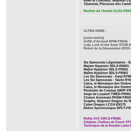
Ryko le Chasseur, Seigneur L
Tytannial, Princesse des Cam
Renfort de l'Armée GLD1-FR032
ULTRA RARE :
[color=white]
Griffe d'Arsenal DP08-FR016
Loki, Lord of the Aesir STOR-
Robot de la Dévastation 5DS3
Six Samouraïs Légendaires - 
Master Hyperion SDLS-EN001
Maître Hypérion SDLS-FR001
Maître Hypérion SDLS-FR001
Les Six Samouraïs - Zanji RY
Les Six Samouraïs - Yaichi R
Caius, le Monarque des Ombr
Caius, le Monarque des Ombr
Pendulier de Combat ABPF-F
Ange de Loyauté TWED-FR001
Chaton Automate PHSW-FR02
Grapha, Seigneur Dragon du
Cyber Dragon LCGX-EN175
Robot Synchronique DPCT-FR
Reflet XYZ ORCS-FR066
Gleipnir, Chaînes de Fenrir S
Technique de la Double Lame