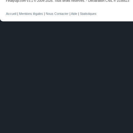
Finalyugi.com v3.1 © 2004-2026. Tous droits réservés. - Déclaration CNIL n°1036623
Accueil
|
Mentions légales
|
Nous Contacter
|
Aide
|
Statistiques