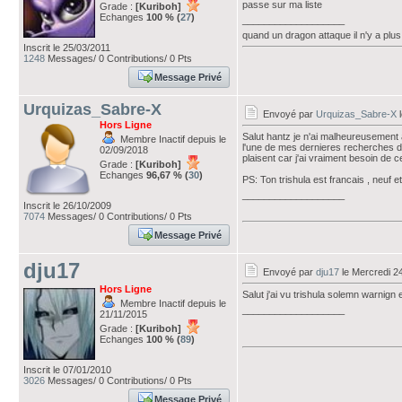
passe sur ma liste
Grade :
[Kuriboh]
Echanges
100 % (
27
)
___________________
quand un dragon attaque il n'y a plus
Inscrit le 25/03/2011
1248
Messages/ 0 Contributions/ 0 Pts
Message Privé
Urquizas_Sabre-X
Envoyé par
Urquizas_Sabre-X
l
Hors Ligne
Salut hantz je n'ai malheureusement 
Membre Inactif depuis le
l'une de mes dernieres recherches do
02/09/2018
plaisent car j'ai vraiment besoin de ce
Grade :
[Kuriboh]
Echanges
96,67 % (
30
)
PS: Ton trishula est francais , neuf et
___________________
Inscrit le 26/10/2009
7074
Messages/ 0 Contributions/ 0 Pts
Message Privé
dju17
Envoyé par
dju17
le Mercredi 2
Hors Ligne
Salut j'ai vu trishula solemn warnign e
Membre Inactif depuis le
___________________
21/11/2015
Grade :
[Kuriboh]
Echanges
100 % (
89
)
Inscrit le 07/01/2010
3026
Messages/ 0 Contributions/ 0 Pts
Message Privé