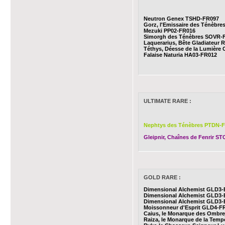
Neutron Genex TSHD-FR097
Gorz, l'Emissaire des Ténèbr
Mezuki PP02-FR016
Simorgh des Ténèbres SOVR-
Laquerarius, Bête Gladiateur
Téthys, Déesse de la Lumièr
Falaise Naturia HA03-FR012
ULTIMATE RARE :
Nephtys des Ténèbres PTDN-
Gleipnir, Chaînes de Fenrir S
GOLD RARE :
Dimensional Alchemist GLD3-
Dimensional Alchemist GLD3-
Dimensional Alchemist GLD3-
Moissonneur d'Esprit GLD4-F
Caius, le Monarque des Ombr
Raiza, le Monarque de la Tem