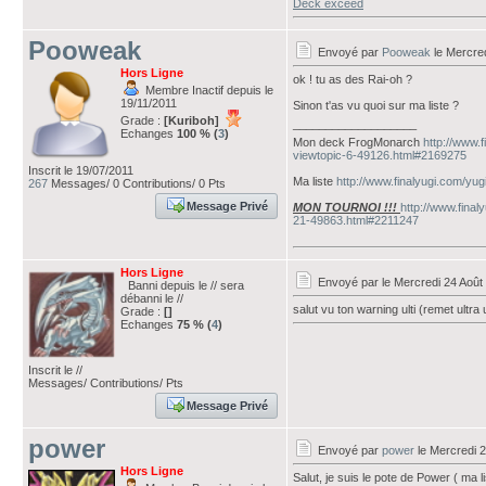
Deck exceed
Pooweak
Envoyé par
Pooweak
le Mercred
Hors Ligne
ok ! tu as des Rai-oh ?
Membre Inactif depuis le
19/11/2011
Sinon t'as vu quoi sur ma liste ?
Grade :
[Kuriboh]
___________________
Echanges
100 % (
3
)
Mon deck FrogMonarch
http://www.
viewtopic-6-49126.html#2169275
Inscrit le 19/07/2011
Ma liste
http://www.finalyugi.com/yu
267
Messages/ 0 Contributions/ 0 Pts
Message Privé
MON TOURNOI !!!
http://www.final
21-49863.html#2211247
Hors Ligne
Envoyé par
le Mercredi 24 Août
Banni depuis le // sera
débanni le //
salut vu ton warning ulti (remet ultra
Grade :
[]
Echanges
75 % (
4
)
Inscrit le //
Messages/ Contributions/ Pts
Message Privé
power
Envoyé par
power
le Mercredi 2
Hors Ligne
Salut, je suis le pote de Power ( ma l