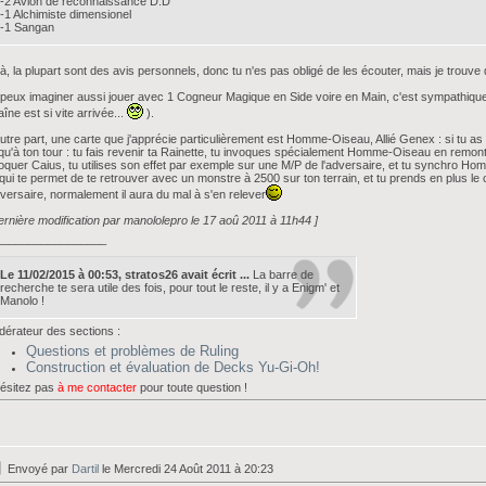
-2 Avion de reconnaissance D.D
-1 Alchimiste dimensionel
-1 Sangan
là, la plupart sont des avis personnels, donc tu n'es pas obligé de les écouter, mais je trouv
peux imaginer aussi jouer avec 1 Cogneur Magique en Side voire en Main, c'est sympathique si
îne est si vite arrivée...
).
utre part, une carte que j'apprécie particulièrement est Homme-Oiseau, Allié Genex : si tu as p
qu'à ton tour : tu fais revenir ta Rainette, tu invoques spécialement Homme-Oiseau en remonta
oquer Caius, tu utilises son effet par exemple sur une M/P de l'adversaire, et tu synchro 
qui te permet de te retrouver avec un monstre à 2500 sur ton terrain, et tu prends en plus l
dversaire, normalement il aura du mal à s'en relever
ernière modification par manololepro le 17 aoû 2011 à 11h44 ]
_________________
Le 11/02/2015 à 00:53, stratos26 avait écrit ...
La barre de
recherche te sera utile des fois, pour tout le reste, il y a Enigm' et
Manolo !
érateur des sections :
Questions et problèmes de Ruling
Construction et évaluation de Decks Yu-Gi-Oh!
ésitez pas
à me contacter
pour toute question !
Envoyé par
Dartil
le Mercredi 24 Août 2011 à 20:23