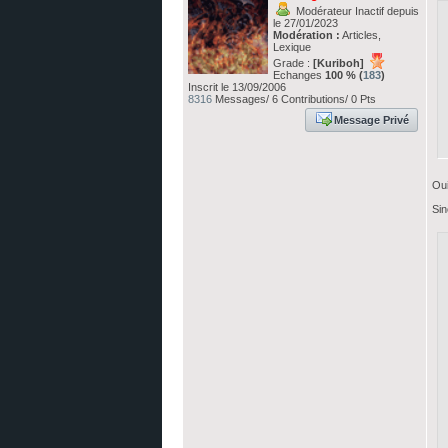
Modérateur Inactif depuis
le 27/01/2023
Modération :
Articles,
Lexique
Grade :
[Kuriboh]
Echanges
100 % (
183
)
Inscrit le 13/09/2006
8316
Messages/ 6 Contributions/ 0 Pts
Message Privé
Oui
Sin