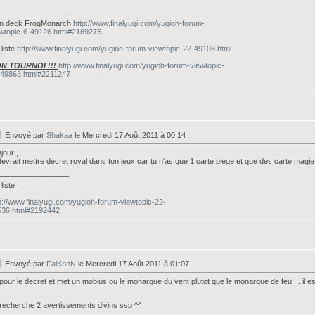
_________________
n deck FrogMonarch
http://www.finalyugi.com/yugioh-forum-
wtopic-6-49126.html#2169275
liste
http://www.finalyugi.com/yugioh-forum-viewtopic-22-49103.html
N TOURNOI !!!
http://www.finalyugi.com/yugioh-forum-viewtopic-
-49863.html#2211247
Envoyé par
Shakaa
le Mercredi 17 Août 2011 à 00:14
jour ,
devrait mettre decret royal dans ton jeux car tu n'as que 1 carte piège et que des carte magi
_________________
liste
p://www.finalyugi.com/yugioh-forum-viewtopic-22-
536.html#2192442
Envoyé par
FalKonN
le Mercredi 17 Août 2011 à 01:07
pour le decret et met un mobius ou le monarque du vent plutot que le monarque de feu ... il es
_________________
recherche 2 avertissements divins svp ^^