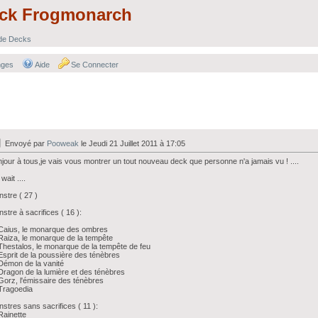
eck Frogmonarch
 de Decks
nges
Aide
Se Connecter
Envoyé par
Pooweak
le Jeudi 21 Juillet 2011 à 17:05
jour à tous,je vais vous montrer un tout nouveau deck que personne n'a jamais vu ! ....
wait ....
stre ( 27 )
stre à sacrifices ( 16 ):
Caius, le monarque des ombres
Raiza, le monarque de la tempête
Thestalos, le monarque de la tempête de feu
Esprit de la poussière des ténèbres
Démon de la vanité
Dragon de la lumière et des ténèbres
Gorz, l'émissaire des ténèbres
Tragoedia
stres sans sacrifices ( 11 ):
Rainette