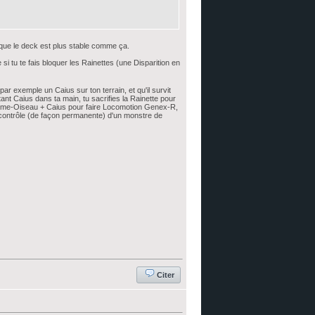
e que le deck est plus stable comme ça.
 tu te fais bloquer les Rainettes (une Disparition en
ar exemple un Caius sur ton terrain, et qu'il survit
nt Caius dans ta main, tu sacrifies la Rainette pour
Homme-Oiseau + Caius pour faire Locomotion Genex-R,
e contrôle (de façon permanente) d'un monstre de
Citer