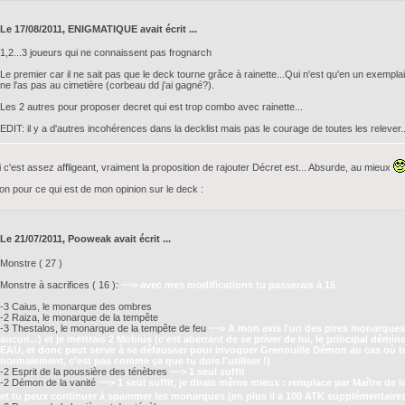
Le 17/08/2011, ENIGMATIQUE avait écrit ...
1,2...3 joueurs qui ne connaissent pas frognarch
Le premier car il ne sait pas que le deck tourne grâce à rainette...Qui n'est qu'en un exempla
ne l'as pas au cimetière (corbeau dd j'ai gagné?).
Les 2 autres pour proposer decret qui est trop combo avec rainette...
EDIT: il y a d'autres incohérences dans la decklist mais pas le courage de toutes les relever.
 c'est assez affligeant, vraiment la proposition de rajouter Décret est... Absurde, au mieux
on pour ce qui est de mon opinion sur le deck :
Le 21/07/2011, Pooweak avait écrit ...
Monstre ( 27 )
Monstre à sacrifices ( 16 ):
~~> avec mes modifications tu passerais à 15
-3 Caius, le monarque des ombres
-2 Raiza, le monarque de la tempête
-3 Thestalos, le monarque de la tempête de feu
~~> A mon avis l'un des pires monarques,
aucun...) et je mettrais 2 Mobius (c'est aberrant de se priver de lui, le principal démine
EAU, et donc peut servir à se défausser pour invoquer Grenouille Démon au cas où tu 
normalement, c'est pas comme ça que tu dois l'utiliser !)
-2 Esprit de la poussière des ténèbres
~~> 1 seul suffit
-2 Démon de la vanité
~~> 1 seul suffit, je dirais même mieux : remplace par Maître de 
et tu peux continuer à spammer les monarques (en plus il a 100 ATK supplémentaire