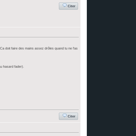
Citer
. Ca doit faire des mains assez drôles quand tu ne l'as
au hasard fader).
Citer