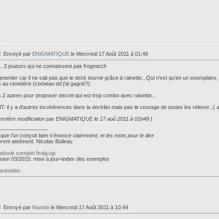
Envoyé par
ENIGMATIQUE
le Mercredi 17 Août 2011 à 01:46
...3 joueurs qui ne connaissent pas frognarch
premier car il ne sait pas que le deck tourne grâce à rainette...Qui n'est qu'en un exemplaire
 au cimetière (corbeau dd j'ai gagné?).
 2 autres pour proposer decret qui est trop combo avec rainette...
T: il y a d'autres incohérences dans la decklist mais pas le courage de toutes les relever...( 
ernière modification par ENIGMATIQUE le 17 aoû 2011 à 01h49 ]
_________________
que l'on conçoit bien s'énonce clairement, et les mots pour le dire
ivent aisément.
Nicolas Boileau
ebook complet finalyugi
sion 03/2015: mise à jour+index des exemples
nimelist
Envoyé par
Manolo
le Mercredi 17 Août 2011 à 10:44