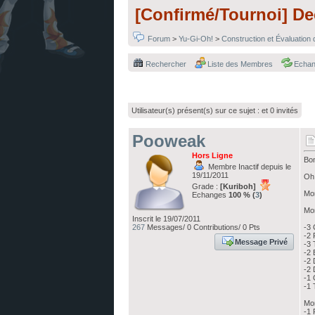
[Confirmé/Tournoi] D
Forum
>
Yu-Gi-Oh!
>
Construction et Évaluation
Rechercher
Liste des Membres
Echa
Utilisateur(s) présent(s) sur ce sujet :
et 0 invités
Pooweak
Hors Ligne
Bon
Membre Inactif depuis le
19/11/2011
Oh 
Grade :
[Kuriboh]
Mon
Echanges
100 % (
3
)
Mon
Inscrit le 19/07/2011
267
Messages/ 0 Contributions/ 0 Pts
-3 
-2 
Message Privé
-3 
-2 
-2 
-2 
-1 
-1 
Mon
-1 