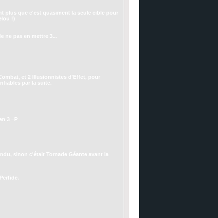
nt plus que c'est quasiment la seule cible pour
elou !)
 ne pas en mettre 3...
mbat, et 2 Illusionnistes d'Effet, pour
fiables par la suite.
en 3 =P
endu, sinon c'était Tornade Géante avant la
Perfide.