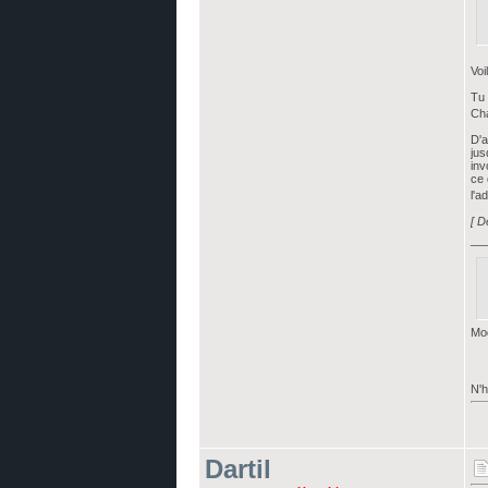
Voi
Tu 
Cha
D'a
jus
inv
ce 
l'a
[ D
__
Mod
N'h
Dartil