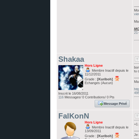
__
Mo
vie
Ma 
MO
21
Shakaa
Hors Ligne
bon
Membre Inactif depuis le
tu 
11/12/2011
__
Grade :
[Kuriboh]
Ma 
Echanges (Aucun)
htt
49
Inscrit le 16/08/2011
116
Messages/ 0 Contributions/ 0 Pts
Message Privé
FalKonN
Hors Ligne
+1 
Membre Inactif depuis le
__
13/09/2011
Je 
Grade :
[Kuriboh]