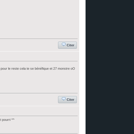
Citer
e pour le reste cela te se bénéfique et 27 monstre oO
Citer
t pourri ^^