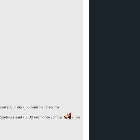
ssaire à un deck pouvant me retirer ma
es Zombies ( sauf si EUX ont monde zombie
) , les