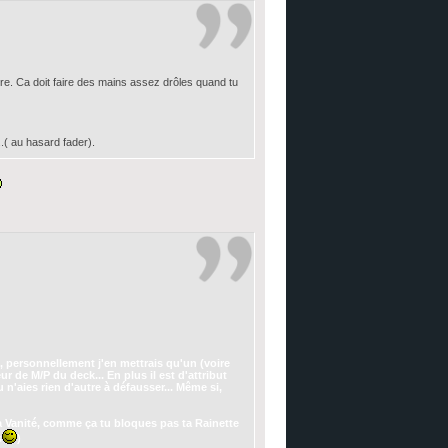
ire. Ca doit faire des mains assez drôles quand tu
..( au hasard fader).
 personnellement j'en mettrais qu'un (voire
ur de M/P du deck... En plus il est d'attribut
n'aies rien d'autre à défausser... Même si,
la Vanité, comme ça tu bloques pas ta Rainette
s
)