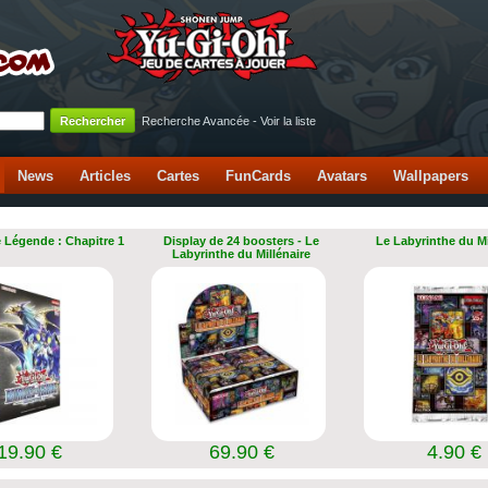
Recherche Avancée
-
Voir la liste
News
Articles
Cartes
FunCards
Avatars
Wallpapers
e Légende : Chapitre 1
Display de 24 boosters - Le
Le Labyrinthe du Mi
Labyrinthe du Millénaire
19.90 €
69.90 €
4.90 €