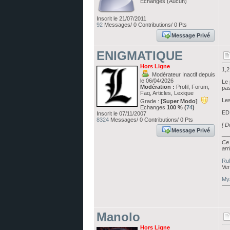
Echanges (Aucun)
Inscrit le 21/07/2011
92
Messages/ 0 Contributions/ 0 Pts
Message Privé
ENIGMATIQUE
Hors Ligne
1,2
Modérateur Inactif depuis
le 06/04/2026
Le 
Modération :
Profil, Forum,
pas
Faq, Articles, Lexique
Les
Grade :
[Super Modo]
Echanges
100 % (
74
)
EDI
Inscrit le 07/11/2007
8324
Messages/ 0 Contributions/ 0 Pts
[ D
Message Privé
__
Ce 
arr
Rul
Ver
Mya
Manolo
Hors Ligne