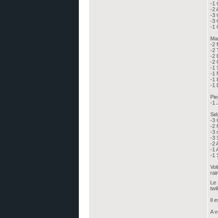
-1
-2 
-3 
-3 
-1 
Mag
-2 
-2 
-2
-2 
-1 
-1 
-1 
-1 
Pie
-1 
Sid
-3 
-2 
-3
-3 
-2 
-1 
-1
Voi
rai
Le 
twil
Il 
A v