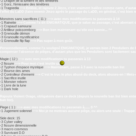
-2 Dragon de la lumière et des ténèbres
-1 Gorz, l'émissaire des ténèbres
-1 Tragoedia
~~> Enlève, et rajoute 2 Jinzo, c'est vraiment balèze comme carte, d'auta
l'effet du LaDD (faire revenir Jinzo après le passage du LaDD, en général, c'est bien r
Monstres sans sacrifices ( 11 ):
~~> avec mes modifications tu passerais à 14
-1 Rainette
~~> Comme l'a dit ENIGMATIQUE, que je salue au passage, c'est aberrant de
-1 Crapaud samourai
-2 Artilleur poissonnborg
~~> Bon ben maintenant qu'elle est bannie... ^^
-3 Grenouille démon
-3 Granouille mystificatrice
-1 Grenouille flip flap
~~> Pas super à mon goût.
Personnellement, comme l'a souligné ENIGMATIQUE, je verrais bien 2 Penduliers de Co
compenser l'absence de pièges, d'autant plus que les Penduliers sont facilement sacri
Magie ( 12 )
~~> avec mes modifications tu passerais à 13
-2 fissure
~~> Pour moi c'est inutile ça
-2 Typhon d'espace mystique
~~> Maintenant, passe à 3 avec la nouvelle ban list
-2 Bourse des ames
-2 Controlleur d'ennemi
~~> C'est le truc le plus abusé du deck, alors abuses-en ! Mets-
-1 Sacrifice inutile
-1 Monster reborn
-1 Livre de la lune
-1 Dark hole
Rajoute Violent Orage, obligatoire dans ce deck (depuis la nouvelle ban list bien ent
ban list).
Piege ( 1 ):
~~> avec mes modifications tu passerais à...... 0 ^^
-1 Jugement solennel
~~> Moi je ne mettrais aucune piège, ou alors une seule : Trappe 
Side deck: 15
-3 Cyber valley
-2 fissure dimensionnelle
-3 macro cosmoss
-3 Survivant D.D