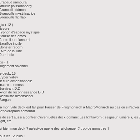
 Crapaud samourai
Artilleur poissonnborg
Grenouille démon
Granouille mystificatrice
Grenouille flip flap
ie ( 12 )
fissure
Typhon d'espace mystique
 Bourse des ames
Controlleur d'ennemi
Sacrifice inutile
Monster reborn
Livre de la lune
Dark hole
ge ( 1 ):
Jugement solennel
e deck: 15
Cyber valley
fissure dimensionnelle
 macro cosmoss
Survivant D.D
Avion de reconnaissance D.D
Alchimiste dimensionel
 Sangan
la mon Side deck est fait pour Passer de Frogmonarch à MacroMonarch au cas ou si l'adver
nette/crapaud samourai.
side sert aussi a contrer d'éventuelles deck comme: Les lightsworn ( seigneur lumière ), l
ight, etc ...
est bien mon deck ? qu'est-ce que je devrai changer ? trop de monstres ?
ous les Studios !