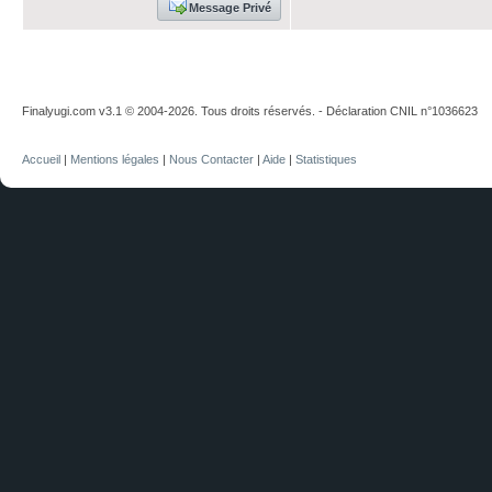
Message Privé
Finalyugi.com v3.1 © 2004-2026. Tous droits réservés. - Déclaration CNIL n°1036623
Accueil
|
Mentions légales
|
Nous Contacter
|
Aide
|
Statistiques