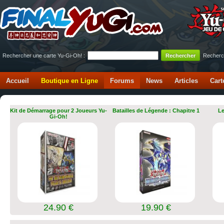
Rechercher une carte Yu-Gi-Oh! :
Recherc
Accueil
Boutique en Ligne
Forums
News
Articles
Cart
Kit de Démarrage pour 2 Joueurs Yu-
Batailles de Légende : Chapitre 1
Le
Gi-Oh!
24.90 €
19.90 €