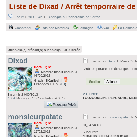
Liste de Dixad / Arrêt temporraire d
Forum
>
Yu-Gi-Oh!
>
Échanges et Recherches de Cartes
Rechercher
Liste des Membres
Echanges
Aide
Se Connecte
Utilisateur(s) présent(s) sur ce sujet :
et 0 invités
Dixad
Envoyé par
Dixad
le Mardi 02 Ju
Hors Ligne
Arrêt temporaire des échanges pend
Membre Inactif depuis le
05/09/2015
Grade :
[Kuriboh]
Spoiler :
Echanges
100 % (
61
)
___________________
MA LISTE
Inscrit le 29/06/2013
TOUJOURS ME RÉPONDRE, MÊM
1994
Messages/ 0 Contributions/ 0 Pts
Message Privé
monsieurpatate
Envoyé par
monsieurpatate
le M
Hors Ligne
slt, j'ai vu ça
Membre Inactif depuis le
27/02/2019
Super rare
zemaines automate ct09-fr008
Grade :
[Kuriboh]