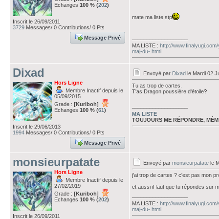
Echanges
100 % (
202
)
mate ma liste stp
Inscrit le 26/09/2011
3729
Messages/ 0 Contributions/ 0 Pts
___________________
Message Privé
MA LISTE :
http://www.finalyugi.com
maj-du-.html
Dixad
Envoyé par
Dixad
le Mardi 02 Ju
Hors Ligne
Tu as trop de cartes.
Membre Inactif depuis le
T'as Dragon poussière d'étoile
?
05/09/2015
Grade :
[Kuriboh]
___________________
Echanges
100 % (
61
)
MA LISTE
TOUJOURS ME RÉPONDRE, MÊM
Inscrit le 29/06/2013
1994
Messages/ 0 Contributions/ 0 Pts
Message Privé
monsieurpatate
Envoyé par
monsieurpatate
le M
Hors Ligne
j'ai trop de cartes ? c'est pas mon p
Membre Inactif depuis le
27/02/2019
et aussi il faut que tu répondes sur m
Grade :
[Kuriboh]
___________________
Echanges
100 % (
202
)
MA LISTE :
http://www.finalyugi.com
maj-du-.html
Inscrit le 26/09/2011