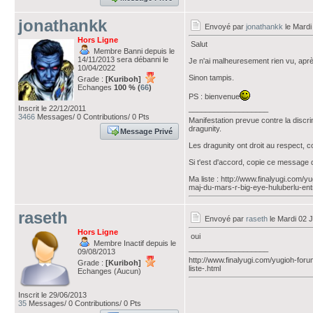
jonathankk
Envoyé par
jonathankk
le Mardi 
Hors Ligne
Salut
Membre Banni depuis le
14/11/2013 sera débanni le
Je n'ai malheuresement rien vu, après
10/04/2022
Sinon tampis.
Grade :
[Kuriboh]
Echanges
100 % (
66
)
PS : bienvenue
___________________
Inscrit le 22/12/2011
3466
Messages/ 0 Contributions/ 0 Pts
Manifestation prevue contre la discr
dragunity.
Message Privé
Les dragunity ont droit au respect, 
Si t'est d'accord, copie ce message 
Ma liste : http://www.finalyugi.com/
maj-du-mars-r-big-eye-huluberlu-ent
raseth
Envoyé par
raseth
le Mardi 02 J
Hors Ligne
oui
Membre Inactif depuis le
___________________
09/08/2013
http://www.finalyugi.com/yugioh-for
Grade :
[Kuriboh]
liste-.html
Echanges (Aucun)
Inscrit le 29/06/2013
35
Messages/ 0 Contributions/ 0 Pts