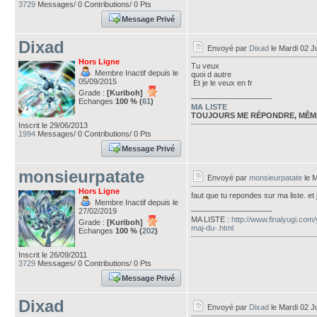
3729
Messages/ 0 Contributions/ 0 Pts
Message Privé
Dixad
Envoyé par
Dixad
le Mardi 02 Ju
Hors Ligne
Tu veux
Membre Inactif depuis le
quoi d autre
05/09/2015
Et je le veux en fr
Grade :
[Kuriboh]
___________________
Echanges
100 % (
61
)
MA LISTE
TOUJOURS ME RÉPONDRE, MÊM
Inscrit le 29/06/2013
1994
Messages/ 0 Contributions/ 0 Pts
Message Privé
monsieurpatate
Envoyé par
monsieurpatate
le M
Hors Ligne
faut que tu repondes sur ma liste. et j
Membre Inactif depuis le
___________________
27/02/2019
MA LISTE :
http://www.finalyugi.com
Grade :
[Kuriboh]
maj-du-.html
Echanges
100 % (
202
)
Inscrit le 26/09/2011
3729
Messages/ 0 Contributions/ 0 Pts
Message Privé
Dixad
Envoyé par
Dixad
le Mardi 02 Ju