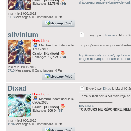
Grade :
[Kuriboh]
dragon-monarque-et-bujin-e-de-tout.
Echanges
82,76 % (
34
)
Inscrit le 19/03/2012
3718
Messages/ 0 Contributions/ 0 Pts
Message Privé
silvinium
Envoyé par
silvinium
le Mardi 02
Hors Ligne
Membre Inactif depuis le
un jour j'avais un magnifique Stardu
17/02/2017
___________________
Grade :
[Kuriboh]
http://www.finalyugi.com/yugioh-for
Echanges
82,76 % (
34
)
dragon-monarque-et-bujin-e-de-tout.
Inscrit le 19/03/2012
3718
Messages/ 0 Contributions/ 0 Pts
Message Privé
Dixad
Envoyé par
Dixad
le Mardi 02 Ju
Hors Ligne
Je veux bien horus lv8 mais rajoute 
Membre Inactif depuis le
___________________
05/09/2015
MA LISTE
Grade :
[Kuriboh]
TOUJOURS ME RÉPONDRE, MÊM
Echanges
100 % (
61
)
Inscrit le 29/06/2013
1994
Messages/ 0 Contributions/ 0 Pts
Message Privé