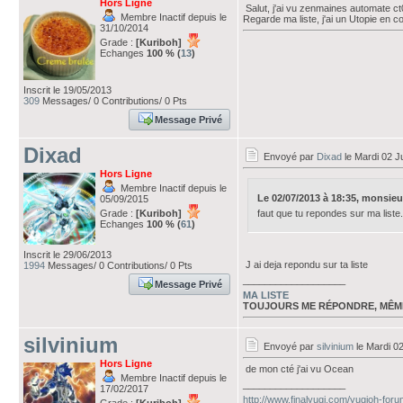
Hors Ligne
Salut, j'ai vu zenmaines automate ct
Membre Inactif depuis le
Regarde ma liste, j'ai un Utopie en
31/10/2014
Grade :
[Kuriboh]
Echanges
100 % (
13
)
Inscrit le 19/05/2013
309
Messages/ 0 Contributions/ 0 Pts
Message Privé
Dixad
Envoyé par
Dixad
le Mardi 02 Ju
Hors Ligne
Membre Inactif depuis le
Le 02/07/2013 à 18:35, monsieurp
05/09/2015
Grade :
[Kuriboh]
faut que tu repondes sur ma liste. 
Echanges
100 % (
61
)
Inscrit le 29/06/2013
J ai deja repondu sur ta liste
1994
Messages/ 0 Contributions/ 0 Pts
___________________
Message Privé
MA LISTE
TOUJOURS ME RÉPONDRE, MÊM
silvinium
Envoyé par
silvinium
le Mardi 02
Hors Ligne
de mon cté j'ai vu Ocean
Membre Inactif depuis le
___________________
17/02/2017
http://www.finalyugi.com/yugioh-for