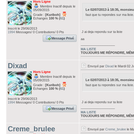
Hors Ligne
Membre Inactif depuis le
Le 02/07/2013 à 18:35, monsieurp
05/09/2015
Grade :
[Kuriboh]
faut que tu repondes sur ma liste. 
Echanges
100 % (
61
)
Inscrit le 29/06/2013
J ai deja repondu sur ta liste
1994
Messages/ 0 Contributions/ 0 Pts
Message Privé
aa
___________________
MA LISTE
TOUJOURS ME RÉPONDRE, MÊM
Dixad
Envoyé par
Dixad
le Mardi 02 Ju
Hors Ligne
Membre Inactif depuis le
Le 02/07/2013 à 18:35, monsieurp
05/09/2015
Grade :
[Kuriboh]
faut que tu repondes sur ma liste. 
Echanges
100 % (
61
)
Inscrit le 29/06/2013
J ai deja repondu sur ta liste
1994
Messages/ 0 Contributions/ 0 Pts
___________________
Message Privé
MA LISTE
TOUJOURS ME RÉPONDRE, MÊM
Creme_brulee
Envoyé par
Creme_brulee
le Ma