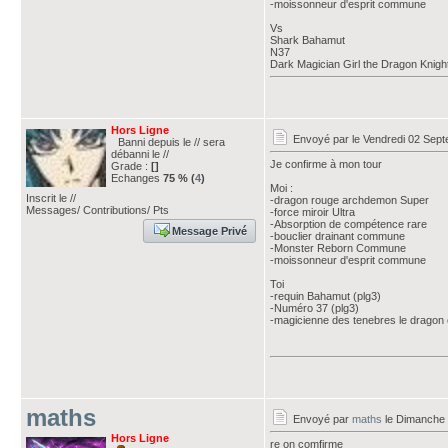
-moissonneur d'esprit commune
Vs
Shark Bahamut
N37
Dark Magician Girl the Dragon Knigh
Hors Ligne
Envoyé par
le Vendredi 02 Sep
Banni depuis le // sera
débanni le //
Je confirme à mon tour
Grade :
[]
Echanges
75 % (
4
)
Moi :
Inscrit le //
-dragon rouge archdemon Super
Messages/ Contributions/ Pts
-force miroir Ultra
-Absorption de compétence rare
Message Privé
-bouclier drainant commune
-Monster Reborn Commune
-moissonneur d'esprit commune
Toi
-requin Bahamut (plg3)
-Numéro 37 (plg3)
-magicienne des tenebres le dragon c
maths
Envoyé par
maths
le Dimanche 
Hors Ligne
re on comfirme