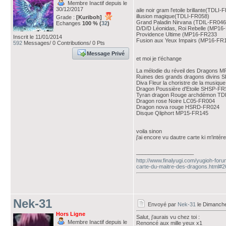
Membre Inactif depuis le
30/12/2017
aile noir gram l'etoile brillante(TDLI-
illusion magique(TDLI-FR058)
Grade :
[Kuriboh]
Grand Paladin Nirvana (TDIL-FR046
Echanges
100 % (
32
)
D/D/D Léonidas, Roi Rebelle (MP16
Providence Ultime (MP16-FR233
Inscrit le 11/01/2014
Fusion aux Yeux Impairs (MP16-FR
592
Messages/ 0 Contributions/ 0 Pts
Message Privé
et moi je t'échange
La mélodie du réveil des Dragons
Ruines des grands dragons divins
Diva Fleur la choristre de la musi
Dragon Poussière d'Etoile SHSP-F
Tyran dragon Rouge archdémon TD
Dragon rose Noire LC05-FR004
Dragon nova rouge HSRD-FR024
Disque Qliphort MP15-FR145
voila sinon
j'ai encore vu dautre carte ki m'inté
___________________
http://www.finalyugi.com/yugioh-foru
carte-du-maitre-des-dragons.html#
Nek-31
Envoyé par
Nek-31
le Dimanche
Hors Ligne
Salut, j'aurais vu chez toi :
Membre Inactif depuis le
Renoncé aux mille yeux x1