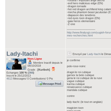
-rosaria l 'imposant ange dechu
-evil hero malicious edge (EN)
-dragon tornade
-hot red dragon archfiend king calam
-mecha phantom beast jaculuslan (
-diapason des tenebres
-red eyes toon dragon (EN)
-gaia heros elementaire
-Z-one
___________________
http://www.finalyugi.com/yugioh-foru
mes-recherches.html
Lady-Itachi
Envoyé par
Lady-Itachi
le Diman
Hors Ligne
je confirme
Membre Inactif depuis le
08/10/2018
polo-rose-noire:
Grade :
[Kuriboh]
dragni le roi cubique
Echanges
100 % (
366
)
garnex la bete cubique
Inscrit le 25/12/2013
geria le roi cubique de la ruse
4613
Messages/ 0 Contributions/ 0 Pts
vague cubique
Message Privé
karma cubique
renaissance cubique
mandala cubique
contre
lady-itachi: (le tout en anglais)
magicien toon
warg rouge