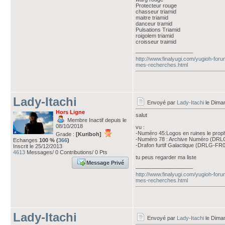
Protecteur rouge
chasseur triamid
maitre triamid
danceur tramid
Pulsations Triamid
roigolem triamid
croisseur traimid
___________________
http://www.finalyugi.com/yugioh-foru
mes-recherches.html
Lady-Itachi
Envoyé par
Lady-Itachi
le Diman
Hors Ligne
salut
Membre Inactif depuis le
08/10/2018
vu :
-Numéro 45:Logos en ruines le prop
Grade :
[Kuriboh]
-Numéro 78 : Archive Numéro (DR
Echanges
100 % (
366
)
-Drafon furtif Galactique (DRLG-FR
Inscrit le 25/12/2013
4613
Messages/ 0 Contributions/ 0 Pts
tu peus regarder ma liste
Message Privé
___________________
http://www.finalyugi.com/yugioh-foru
mes-recherches.html
Lady-Itachi
Envoyé par
Lady-Itachi
le Diman