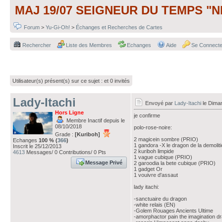
MAJ 19/07 SEIGNEUR DU TEMPS "N
Forum
>
Yu-Gi-Oh!
>
Échanges et Recherches de Cartes
Rechercher
Liste des Membres
Echanges
Aide
Se Connecte
Utilisateur(s) présent(s) sur ce sujet :
et 0 invités
Lady-Itachi
Envoyé par
Lady-Itachi
le Diman
Hors Ligne
je confirme
Membre Inactif depuis le
08/10/2018
polo-rose-noire:
Grade :
[Kuriboh]
2 magicein sombre (PRIO)
Echanges
100 % (
366
)
1 gandora -X le dragon de la demolit
Inscrit le 25/12/2013
2 kuriboh limpide
4613
Messages/ 0 Contributions/ 0 Pts
1 vague cubique (PRIO)
Message Privé
2 garoodia la bete cubique (PRIO)
1 gadget Or
1 vouivre d'assaut
lady itachi:
-sanctuaire du dragon
-white relais (EN)
-Golem Rouages Ancients Ultime
-amorphactor pain the imagination d