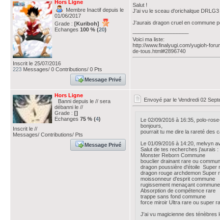
Hors Ligne
Salut !
Membre Inactif depuis le
J'ai vu le sceau d'orichalque DRLG
01/06/2017
J'aurais dragon cruel en commune po
Grade :
[Kuriboh]
Echanges
100 % (
20
)
___________________
Voici ma liste:
http://www.finalyugi.com/yugioh-for
de-tous.html#2896740
Inscrit le 25/07/2016
223
Messages/ 0 Contributions/ 0 Pts
Message Privé
Hors Ligne
Envoyé par
le Vendredi 02 Sep
Banni depuis le // sera
débanni le //
Grade :
[]
Echanges
75 % (
4
)
Le 02/09/2016 à 16:35, polo-rose-n
bonjours,
Inscrit le //
pourrait tu me dire la rareté des
Messages/ Contributions/ Pts
Le 01/09/2016 à 14:20, melvyn avai
Message Privé
Salut de tes recherches j'aurais :
Monster Reborn Commune
bouclier drainant rare ou commu
dragon poussière d'étoile Super 
dragon rouge archdemon Super r
moissonneur d'esprit commune
rugissement menaçant commune
Absorption de compétence rare
trappe sans fond commune
force miroir Ultra rare ou super r
J'ai vu magicienne des ténèbres 