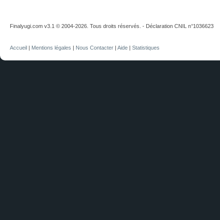
Finalyugi.com v3.1 © 2004-2026. Tous droits réservés. - Déclaration CNIL n°1036623
Accueil
|
Mentions légales
|
Nous Contacter
|
Aide
|
Statistiques