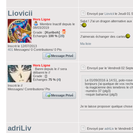
Liovicii
Envoyé par
Liovicii
le Jeudi 01 
Hors Ligne
Salut ! J'ai un dragon alternative au
Membre Inactif depuis le
?
08/03/2019
___________________
Grade :
[Kuriboh]
Echanges
100 % (
28
)
J'aimerais échanger des cartes
Ma liste
Inscrit le 12/07/2013
401
Messages/ 0 Contributions/ 0 Pts
Message Privé
Hors Ligne
Envoyé par
le Vendredi 02 Sep
Banni depuis le // sera
débanni le //
Grade :
[]
Echanges
75 % (
4
)
Le 01/09/2016 à 14:51, polo-rose-n
bonjours j'ai quelque de vos rech
Inscrit le //
-la magicienne des tenebres le c
Messages/ Contributions/ Pts
-numéro 37 (plg3)
-requin bahamut (plg3)
Message Privé
Je te laisse proposer quelque chose 
adriLiv
Envoyé par
adriLiv
le Vendredi 