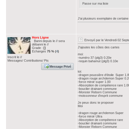
Passe sur ma liste
J'ai plusieurs exemplaire de certaine 
Hors Ligne
Envoyé par
le Vendredi 02 Sep
Banni depuis le // sera
débanni le //
J'ajoutes les côtes des cartes
Grade :
[]
Echanges
75 % (
4
)
moi:
Inscrit le //
-numéro 37 (plg3) 0.20e
Messages/ Contributions/ Pts
-requin bahamut (plg3) 0.10e
Message Privé
toi:
-dragon poussière d'étoile Super 1.
-dragon rouge archdemon Super 0.2
-force miroir super 1.00
-Absorption de compétence rare 1.0
-bouclier drainant commune
-Monster Reborn Commune
-moissonneur d'esprit commune
Je peux donc te proposer
Moi
-dragon rouge archdemon Super
-force miroir Ultra
-Absorption de compétence rare
-bouclier drainant commune
-Monster Reborn Commune