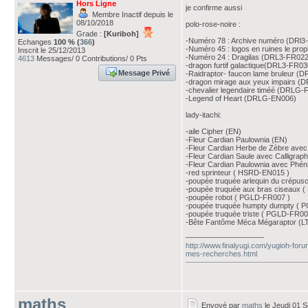
Hors Ligne
je confirme aussi
Membre Inactif depuis le
08/10/2018
polo-rose-noire :
Grade :
[Kuriboh]
-Numéro 78 : Archive numéro (DRl3
Echanges
100 % (
366
)
-Numéro 45 : logos en ruines le pr
Inscrit le 25/12/2013
-Numéro 24 : Dragilas (DRL3-FR022
4613
Messages/ 0 Contributions/ 0 Pts
-dragon furtif galactique(DRL3-FR03
Message Privé
-Raidraptor- faucon lame bruleur (
-dragon mirage aux yeux impairs (
-chevalier legendaire timéé (DRLG-
-Legend of Heart (DRLG-EN006)
lady-itachi:
-aile Cipher (EN)
-Fleur Cardian Paulownia (EN)
-Fleur Cardian Herbe de Zèbre avec
-Fleur Cardian Saule avec Calligrap
-Fleur Cardian Paulownia avec Phén
-red sprinteur ( HSRD-EN015 )
-poupée truquée arlequin du crépu
-poupée truquée aux bras ciseaux
-poupée robot ( PGLD-FR007 )
-poupée truquée humpty dumpty ( 
-poupée truquée triste ( PGLD-FR00
-Bête Fantôme Méca Mégaraptor (
___________________
http://www.finalyugi.com/yugioh-foru
mes-recherches.html
maths
Envoyé par
maths
le Jeudi 01 