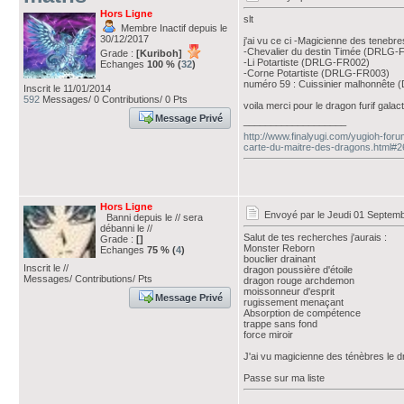
Hors Ligne
slt
Membre Inactif depuis le
30/12/2017
j'ai vu ce ci -Magicienne des teneb
-Chevalier du destin Timée (DRLG
Grade :
[Kuriboh]
-Li Potartiste (DRLG-FR002)
Echanges
100 % (
32
)
-Corne Potartiste (DRLG-FR003)
numéro 59 : Cuissinier malhonnêt
Inscrit le 11/01/2014
592
Messages/ 0 Contributions/ 0 Pts
voila merci pour le dragon furif galact
Message Privé
___________________
http://www.finalyugi.com/yugioh-foru
carte-du-maitre-des-dragons.html#
Hors Ligne
Envoyé par
le Jeudi 01 Septem
Banni depuis le // sera
débanni le //
Salut de tes recherches j'aurais :
Grade :
[]
Monster Reborn
Echanges
75 % (
4
)
bouclier drainant
Inscrit le //
dragon poussière d'étoile
Messages/ Contributions/ Pts
dragon rouge archdemon
moissonneur d'esprit
Message Privé
rugissement menaçant
Absorption de compétence
trappe sans fond
force miroir
J'ai vu magicienne des ténèbres le d
Passe sur ma liste