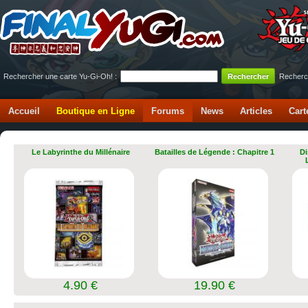
Rechercher une carte Yu-Gi-Oh! :
Recherc
Accueil
Boutique en Ligne
Forums
News
Articles
Cart
Le Labyrinthe du Millénaire
Batailles de Légende : Chapitre 1
Di
4.90 €
19.90 €