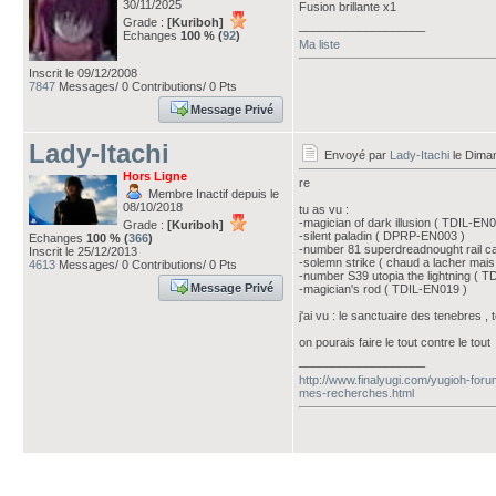
30/11/2025
Fusion brillante x1
Grade :
[Kuriboh]
___________________
Echanges
100 % (
92
)
Ma liste
Inscrit le 09/12/2008
7847
Messages/ 0 Contributions/ 0 Pts
Message Privé
Lady-Itachi
Envoyé par
Lady-Itachi
le Dima
Hors Ligne
re
Membre Inactif depuis le
08/10/2018
tu as vu :
-magician of dark illusion ( TDIL-EN0
Grade :
[Kuriboh]
-silent paladin ( DPRP-EN003 )
Echanges
100 % (
366
)
-number 81 superdreadnought rail c
Inscrit le 25/12/2013
-solemn strike ( chaud a lacher mais 
4613
Messages/ 0 Contributions/ 0 Pts
-number S39 utopia the lightning ( 
Message Privé
-magician's rod ( TDIL-EN019 )
j'ai vu : le sanctuaire des tenebres ,
on pourais faire le tout contre le tout
___________________
http://www.finalyugi.com/yugioh-foru
mes-recherches.html