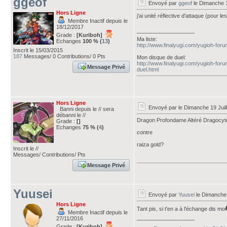
ggeof
Envoyé par
ggeof
le Dimanche 1
Hors Ligne
j'ai unité réflective d'attaque (pour l
Membre Inactif depuis le
18/12/2017
___________________
Grade :
[Kuriboh]
Ma liste:
Echanges
100 % (
13
)
http://www.finalyugi.com/yugioh-for
Inscrit le 15/03/2015
187
Messages/ 0 Contributions/ 0 Pts
Mon disque de duel:
http://www.finalyugi.com/yugioh-for
Message Privé
duel.html
Hors Ligne
Envoyé par
le Dimanche 19 Juil
Banni depuis le // sera
débanni le //
Dragon Profondame Altéré Dragocyto
Grade :
[]
Echanges
75 % (
4
)
contre
raiza gold?
Inscrit le //
Messages/ Contributions/ Pts
Message Privé
Yuusei
Envoyé par
Yuusei
le Dimanche 
Hors Ligne
Tant pis, si t'en a à l'échange dis moi
Membre Inactif depuis le
___________________
27/11/2016
Grade :
[Kuriboh]