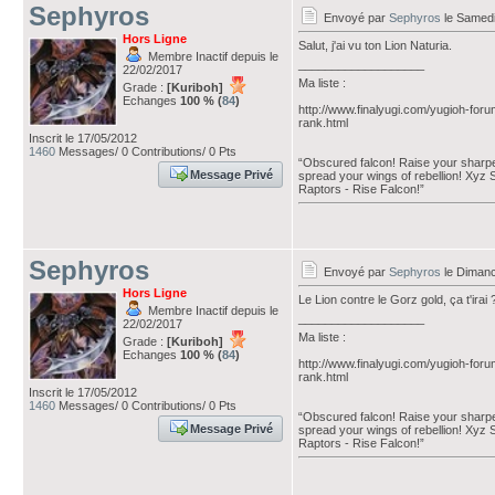
Sephyros
Envoyé par
Sephyros
le Samedi 
Hors Ligne
Salut, j'ai vu ton Lion Naturia.
Membre Inactif depuis le
___________________
22/02/2017
Ma liste :
Grade :
[Kuriboh]
Echanges
100 % (
84
)
http://www.finalyugi.com/yugioh-foru
rank.html
Inscrit le 17/05/2012
1460
Messages/ 0 Contributions/ 0 Pts
“Obscured falcon! Raise your sharpen
Message Privé
spread your wings of rebellion! Xyz
Raptors - Rise Falcon!”
Sephyros
Envoyé par
Sephyros
le Dimanc
Hors Ligne
Le Lion contre le Gorz gold, ça t'irai 
Membre Inactif depuis le
___________________
22/02/2017
Ma liste :
Grade :
[Kuriboh]
Echanges
100 % (
84
)
http://www.finalyugi.com/yugioh-foru
rank.html
Inscrit le 17/05/2012
1460
Messages/ 0 Contributions/ 0 Pts
“Obscured falcon! Raise your sharpen
Message Privé
spread your wings of rebellion! Xyz
Raptors - Rise Falcon!”