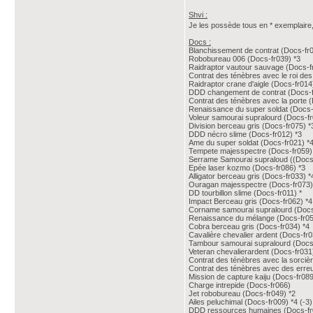
Shvi :
Je les possède tous en * exemplair
Docs :
Blanchissement de contrat (Docs-fr0
Robobureau 006 (Docs-fr039) *3
Raidraptor vautour sauvage (Docs-f
Contrat des ténèbres avec le roi de
Raidraptor crane d'aigle (Docs-fr014
DDD changement de contrat (Docs-f
Contrat des ténèbres avec la porte 
Renaissance du super soldat (Docs-
Voleur samourai supralourd (Docs-fr
Division berceau gris (Docs-fr075) *
DDD nécro slime (Docs-fr012) *3
Ame du super soldat (Docs-fr021) *
Tempete majesspectre (Docs-fr059)
Serrame Samourai supraloud ((Docs-
Epée laser kozmo (Docs-fr086) *3
Alligator berceau gris (Docs-fr033) *
Ouragan majesspectre (Docs-fr073)
DD tourbillon slime (Docs-fr011) *
Impact Berceau gris (Docs-fr062) *4
Corname samourai supralourd (Docs
Renaissance du mélange (Docs-fr05
Cobra berceau gris (Docs-fr034) *4
Cavalière chevalier ardent (Docs-fr0
Tambour samourai supralourd (Docs-
Veteran chevalierardent (Docs-fr031
Contrat des ténèbres avec la sorciè
Contrat des ténèbres avec des erreu
Mission de capture kaiju (Docs-fr089
Charge intrepide (Docs-fr066)
Jet robobureau (Docs-fr049) *2
Ailes peluchimal (Docs-fr009) *4 (-3)
DDD ressources humaines (Docs-fr