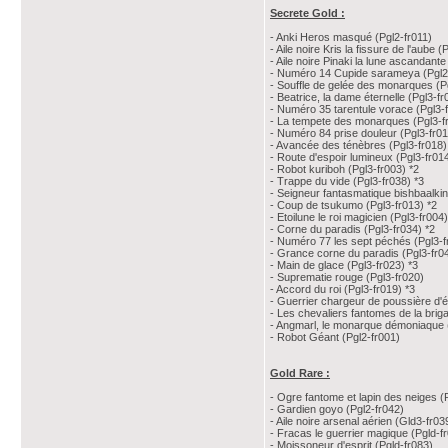
Secrete Gold :
- Anki Heros masqué (Pgl2-fr011)
- Aile noire Kris la fissure de l'aube (
- Aile noire Pinaki la lune ascandante
- Numéro 14 Cupide sarameya (Pgl2
- Souffle de gelée des monarques (P
- Beatrice, la dame éternelle (Pgl3-fr
- Numéro 35 tarentule vorace (Pgl3-
- La tempete des monarques (Pgl3-f
- Numéro 84 prise douleur (Pgl3-fr0
- Avancée des ténèbres (Pgl3-fr018)
- Route d'espoir lumineux (Pgl3-fr014
- Robot kuriboh (Pgl3-fr003) *2
- Trappe du vide (Pgl3-fr038) *3
- Seigneur fantasmatique bishbaalkin u
- Coup de tsukumo (Pgl3-fr013) *2
- Etoilune le roi magicien (Pgl3-fr004)
- Corne du paradis (Pgl3-fr034) *2
- Numéro 77 les sept péchés (Pgl3-f
- Grance corne du paradis (Pgl3-fr0
- Main de glace (Pgl3-fr023) *3
- Suprematie rouge (Pgl3-fr020)
- Accord du roi (Pgl3-fr019) *3
- Guerrier chargeur de poussière d'ét
- Les chevaliers fantomes de la brig
- Angmarl, le monarque démoniaque (
- Robot Géant (Pgl2-fr001)
Gold Rare :
- Ogre fantome et lapin des neiges (
- Gardien goyo (Pgl2-fr042)
- Aile noire arsenal aérien (Gld3-fr03
- Fracas le guerrier magique (Pgld-f
- Moissoneur d'esprit (Pgld-fr083)