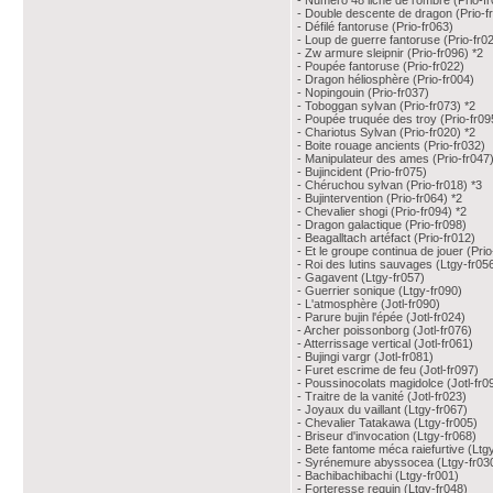
- Numéro 48 liche de l'ombre (Prio-f
- Double descente de dragon (Prio-f
- Défilé fantoruse (Prio-fr063)
- Loup de guerre fantoruse (Prio-fr02
- Zw armure sleipnir (Prio-fr096) *2
- Poupée fantoruse (Prio-fr022)
- Dragon héliosphère (Prio-fr004)
- Nopingouin (Prio-fr037)
- Toboggan sylvan (Prio-fr073) *2
- Poupée truquée des troy (Prio-fr09
- Chariotus Sylvan (Prio-fr020) *2
- Boite rouage ancients (Prio-fr032)
- Manipulateur des ames (Prio-fr047)
- Bujincident (Prio-fr075)
- Chéruchou sylvan (Prio-fr018) *3
- Bujintervention (Prio-fr064) *2
- Chevalier shogi (Prio-fr094) *2
- Dragon galactique (Prio-fr098)
- Beagalltach artéfact (Prio-fr012)
- Et le groupe continua de jouer (Prio
- Roi des lutins sauvages (Ltgy-fr05
- Gagavent (Ltgy-fr057)
- Guerrier sonique (Ltgy-fr090)
- L'atmosphère (Jotl-fr090)
- Parure bujin l'épée (Jotl-fr024)
- Archer poissonborg (Jotl-fr076)
- Atterrissage vertical (Jotl-fr061)
- Bujingi vargr (Jotl-fr081)
- Furet escrime de feu (Jotl-fr097)
- Poussinocolats magidolce (Jotl-fr0
- Traitre de la vanité (Jotl-fr023)
- Joyaux du vaillant (Ltgy-fr067)
- Chevalier Tatakawa (Ltgy-fr005)
- Briseur d'invocation (Ltgy-fr068)
- Bete fantome méca raiefurtive (Ltg
- Syrénemure abyssocea (Ltgy-fr030
- Bachibachibachi (Ltgy-fr001)
- Forteresse requin (Ltgy-fr048)