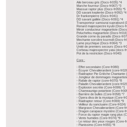
Aile berceau gris (Docs-fr035) *4
Marche fourreur (Docs-fr067) *3
Massue raptor plus (Docs-fr055) *5
DD savant keplerée (Docs-fr092) *4
Dr frankenpierre (Docs-fr041)
DD savant galilée (Docs-fr091) *4
Transporteur samourai supralourd (
Renard majesspectre kyubi (Docs-fr
Miroir conducteur mageartiste (Docs
Peluchefeu mageartiste (Docs-fr016)
Grande corne du paradis (Docs-fr07
Mechante sorcière kozmoll (Docs-fr
Lame psychique (Docs-fr064) *3
Unité de premiers secours (Docs-fr
Corbeau majesspectre yata (docs-fr
Pot de la restriction (Docs-fr040)
Core :
- Effet secondaire (Core-fr080)
- Ecuyer Chevalierardent (core-fr026
- Raidraptor Pie Grièche Chantante (
- Jongleur de dommages mageartiste
- Rafale de raptor (core-fr070) *8
- Paladin Chevalierardent (core-fr029
- Explosion secrète (Core-fr099) *1
- Chameaunigo potartiste (Core-fr00
- Barrière de bulles (Core-fr058) *7
- Opera diva de la musique (Core-fr
- Raidraptor retour (Core-fr069) *9
- Veilleur du sanctuaire (Core-fr024) 
- Margrave Chevalierardent (Core-fr
- Dragon carapace mystère (Core-fr
- Force du raptor magie rang plus (C
- Vents humides (Core-fr074) *8
- Le retour des yeux rouges (Core-f
- Pianissimo (Core-fr055) *8