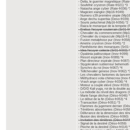
- Delta, le guerrier magnétique (Rate
- Soufefnir crystron (Rate-fr021) *3
- Natasha ange cyber (Rate-fr036) *
- Magicien xiangke (Mp16-fr049)
- Numero s39 première utopie (Mp16
- Ange dechu superbia (Deso-fr039) 
- Souris peluchimal (Mp16-fr056) *2
- Raiza le monarque de la tempete (
- Erebus l'ecuyer souterrain (Sr01-fr
- Chevalier du commencement (Mp1
- Chevalier du crepuscule (Mp16-fr1
- Fusion metalphose pur (Inov-fr058)
- Ametrix crystron (Inov-fr045) *2
- Panthéisme des monarques (Sr01-
- Idea l'ecuyer celeste (Sr01-fr003) 
- Opabinia paléozoique (Inov-fr099)
- Resort espirale (Inov-fr089) *4
- Plan directeur espirale (Inov-fr087)
- Stygokraken subterreur behemoth (
- Synchro du roi (Inov-fr067) *4
- Tellchevalier genese (Inov-fr062) *
- Les chevaliers fantomes du lancem
- Méthydraco vola-chimecrea (Inov-f
- Vrash ange cyber (Inov-fr036) *4
- Moteur a couple elevé (Inov-fr033)
- D/D/D Kali yuga, roi de la double a
- La mélodie du réveil des dragons (
- Marie l'ange déchue (Déso-fr046) 
- Le début de la fin (Déso-fr053) *4
- Transaction (Déso-fr051) *3
- Flammes du jugement dernier (Dés
- Ténèbres absorbantes (Déso-fr058
- Délivrance de la dimension des té
- Illusion des ténèbres (Déso-fr060)
- Invitation des ténèbres (Déso-fr044
- Signal de la destiné (Déso-fr059)
- Pioche de la destiné (Déso-fr014) 