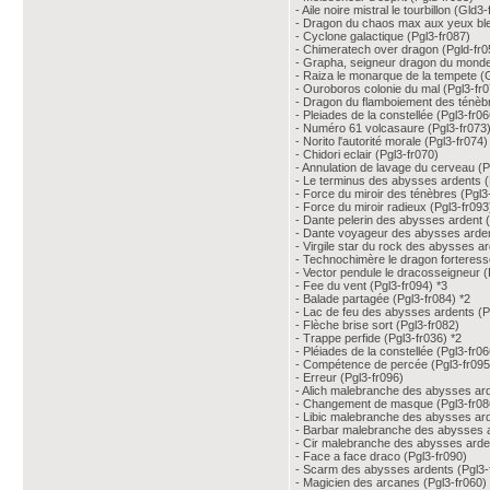
- Aile noire mistral le tourbillon (Gld3
- Dragon du chaos max aux yeux ble
- Cyclone galactique (Pgl3-fr087)
- Chimeratech over dragon (Pgld-fr0
- Grapha, seigneur dragon du monde
- Raiza le monarque de la tempete (
- Ouroboros colonie du mal (Pgl3-fr
- Dragon du flamboiement des ténèbr
- Pleiades de la constellée (Pgl3-fr06
- Numéro 61 volcasaure (Pgl3-fr073
- Norito l'autorité morale (Pgl3-fr074)
- Chidori eclair (Pgl3-fr070)
- Annulation de lavage du cerveau (P
- Le terminus des abysses ardents (
- Force du miroir des ténèbres (Pgl3
- Force du miroir radieux (Pgl3-fr093
- Dante pelerin des abysses ardent (
- Dante voyageur des abysses ardent
- Virgile star du rock des abysses ar
- Technochimère le dragon forteress
- Vector pendule le dracosseigneur (
- Fee du vent (Pgl3-fr094) *3
- Balade partagée (Pgl3-fr084) *2
- Lac de feu des abysses ardents (P
- Flèche brise sort (Pgl3-fr082)
- Trappe perfide (Pgl3-fr036) *2
- Pléiades de la constellée (Pgl3-fr06
- Compétence de percée (Pgl3-fr095
- Erreur (Pgl3-fr096)
- Alich malebranche des abysses ard
- Changement de masque (Pgl3-fr08
- Libic malebranche des abysses ard
- Barbar malebranche des abysses a
- Cir malebranche des abysses arden
- Face a face draco (Pgl3-fr090)
- Scarm des abysses ardents (Pgl3-
- Magicien des arcanes (Pgl3-fr060)