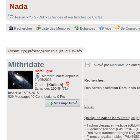
Nada
Forum
>
Yu-Gi-Oh!
>
Échanges et Recherches de Cartes
Rechercher
Liste des Membres
Echanges
Aide
Se Connecte
Utilisateur(s) présent(s) sur ce sujet :
et 0 invités
Mithridate
Envoyé par
Mithridate
le Samedi 
Hors Ligne
Membre Inactif depuis le
10/05/2021
Recherches.
Grade :
[Kuriboh]
Des cartes pokémon Rare, holo et 
Echanges
100 % (
71
)
Inscrit le 18/07/2015
529
Messages/ 0 Contributions/ 0 Pts
---
Message Privé
Liste.
Quelques cartes hors liste que je 
- Typhon d'espace mystique (Gld5-f
- Jugement solennel (Gld5-fr045) (G
- Red eyes darkness dragon (Sdj-en
- Frères chevalier nobles (Prio-fr081