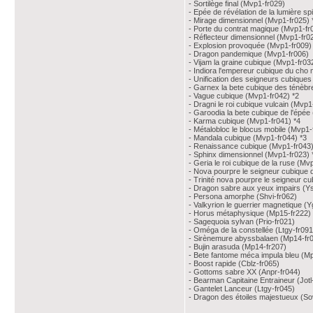
- Sortilège final (Mvp1-fr029)
- Epée de révélation de la lumière sp
- Mirage dimensionnel (Mvp1-fr025) 
- Porte du contrat magique (Mvp1-fr
- Réflecteur dimensionnel (Mvp1-fr0
- Explosion provoquée (Mvp1-fr009)
- Dragon pandemique (Mvp1-fr006)
- Vijam la graine cubique (Mvp1-fr03
- Indiora l'empereur cubique du cho 
- Unification des seigneurs cubiques
- Garnex la bete cubique des ténèbr
- Vague cubique (Mvp1-fr042) *2
- Dragni le roi cubique vulcain (Mvp1
- Garoodia la bete cubique de l'épée
- Karma cubique (Mvp1-fr041) *4
- Métalobloc le blocus mobile (Mvp1-
- Mandala cubique (Mvp1-fr044) *3
- Renaissance cubique (Mvp1-fr043)
- Sphinx dimensionnel (Mvp1-fr023) 
- Geria le roi cubique de la ruse (Mv
- Nova pourpre le seigneur cubique 
- Trinité nova pourpre le seigneur c
- Dragon sabre aux yeux impairs (Y
- Persona amorphe (Shvi-fr062)
- Valkyrion le guerrier magnetique (Y
- Horus métaphysique (Mp15-fr222)
- Sagequoia sylvan (Prio-fr021)
- Oméga de la constellée (Ltgy-fr091
- Sirènemure abyssbalaen (Mp14-fr
- Bujin arasuda (Mp14-fr207)
- Bete fantome méca impula bleu (M
- Boost rapide (Cblz-fr065)
- Gottoms sabre XX (Anpr-fr044)
- Bearman Capitaine Entraineur (Jotl
- Gantelet Lanceur (Ltgy-fr045)
- Dragon des étoiles majestueux (So