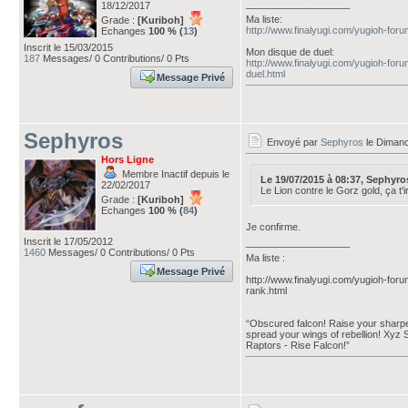
___________________
18/12/2017
Ma liste:
Grade :
[Kuriboh]
http://www.finalyugi.com/yugioh-for
Echanges
100 % (
13
)
Inscrit le 15/03/2015
Mon disque de duel:
187
Messages/ 0 Contributions/ 0 Pts
http://www.finalyugi.com/yugioh-for
duel.html
Message Privé
Sephyros
Envoyé par
Sephyros
le Dimanc
Hors Ligne
Membre Inactif depuis le
Le 19/07/2015 à 08:37, Sephyros 
22/02/2017
Le Lion contre le Gorz gold, ça t'ir
Grade :
[Kuriboh]
Echanges
100 % (
84
)
Je confirme.
Inscrit le 17/05/2012
___________________
1460
Messages/ 0 Contributions/ 0 Pts
Ma liste :
Message Privé
http://www.finalyugi.com/yugioh-foru
rank.html
“Obscured falcon! Raise your sharpen
spread your wings of rebellion! Xyz
Raptors - Rise Falcon!”