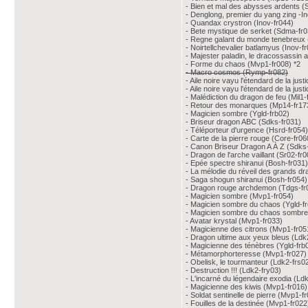
- Bien et mal des abysses ardents (
- Denglong, premier du yang zing -In
- Quandax crystron (Inov-fr044)
- Bete mystique de serket (Sdma-fr0
- Regne galant du monde tenebreux (
- Noirtellchevalier batlamyus (Inov-f
- Majester paladin, le dracossassin
- Forme du chaos (Mvp1-fr008) *2
- Macro cosmos (Rymp-fr082)
- Aile noire vayu l'étendard de la just
- Aile noire vayu l'étendard de la jus
- Malédiction du dragon de feu (Mil1-
- Retour des monarques (Mp14-fr17
- Magicien sombre (Ygld-frb02)
- Briseur dragon ABC (Sdks-fr031)
- Téléporteur d'urgence (Hsrd-fr054)
- Carte de la pierre rouge (Core-fr06
- Canon Briseur Dragon A À Z (Sdks
- Dragon de l'arche vaillant (Sr02-fr0
- Epée spectre shiranui (Bosh-fr031)
- La mélodie du réveil des grands d
- Saga shogun shiranui (Bosh-fr054)
- Dragon rouge archdemon (Tdgs-fr
- Magicien sombre (Mvp1-fr054)
- Magicien sombre du chaos (Ygld-f
- Magicien sombre du chaos sombre 
- Avatar krystal (Mvp1-fr033)
- Magicienne des citrons (Mvp1-fr0
- Dragon ultime aux yeux bleus (Ldk
- Magicienne des ténèbres (Ygld-frb
- Métamorphorteresse (Mvp1-fr027)
- Obelisk, le tourmanteur (Ldk2-frs0
- Destruction !!! (Ldk2-fry03)
- L'incarné du légendaire exodia (Ld
- Magicienne des kiwis (Mvp1-fr016)
- Soldat sentinelle de pierre (Mvp1-f
- Fouilles de la destinée (Mvp1-fr022