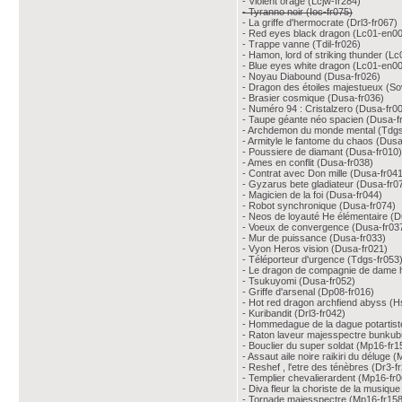
- Violent orage (Lcjw-fr284)
- Tyranno noir (Ioc-fr075)
- La griffe d'hermocrate (Drl3-fr067)
- Red eyes black dragon (Lc01-en0
- Trappe vanne (Tdil-fr026)
- Hamon, lord of striking thunder (L
- Blue eyes white dragon (Lc01-en00
- Noyau Diabound (Dusa-fr026)
- Dragon des étoiles majestueux (So
- Brasier cosmique (Dusa-fr036)
- Numéro 94 : Cristalzero (Dusa-fr0
- Taupe géante néo spacien (Dusa-f
- Archdemon du monde mental (Tdgs
- Armityle le fantome du chaos (Dusa
- Poussiere de diamant (Dusa-fr010)
- Ames en conflit (Dusa-fr038)
- Contrat avec Don mille (Dusa-fr04
- Gyzarus bete gladiateur (Dusa-fr0
- Magicien de la foi (Dusa-fr044)
- Robot synchronique (Dusa-fr074)
- Neos de loyauté He élémentaire (D
- Voeux de convergence (Dusa-fr03
- Mur de puissance (Dusa-fr033)
- Vyon Heros vision (Dusa-fr021)
- Téléporteur d'urgence (Tdgs-fr053)
- Le dragon de compagnie de dame h
- Tsukuyomi (Dusa-fr052)
- Griffe d'arsenal (Dp08-fr016)
- Hot red dragon archfiend abyss (
- Kuribandit (Drl3-fr042)
- Hommedague de la dague potartist
- Raton laveur majesspectre bunkub
- Bouclier du super soldat (Mp16-fr1
- Assaut aile noire raikiri du déluge 
- Reshef , l'etre des ténèbres (Dr3-f
- Templier chevalierardent (Mp16-fr0
- Diva fleur la choriste de la musiqu
- Tornade majesspectre (Mp16-fr158