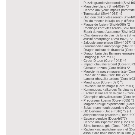
- Puzzle grande vitesseroid (Shvi-fr
- Mausolée blanc (Shvi-fr059) *3
- Licorne aux yeux impairs potartiste
- Tenmataitei (Shvi-fr038) *2
- Duc den daiko vitesseroid (Shvi-fr
- Roi du tonerre le kaiju coup d'éclair
- Plaque de fusion (Shvi-fr066) *2
- Pachingo kart vitesseroid (Shvi-fr0
- Esprit du vent d'automne (Shvi-fr03
- Chat danseur de clair de lune (Shvi
- Avidité amorphage (Shvi-fr026) *2
- Jalousie amorphage (Shvi-fr027) *
- Gourmandise amorphage (Shvi-fr0
- Dragon celeste de draconia (Core-
- Dragon kaiju des flammes enragée
- Dragong (Core-fr096)
- Cyber D toon (Core-fr043) *4
- Impact chevalierardent (Core-fr073
- Glisseur kozmo (Core-fr084) *2
- Magicien trapeze mageartiste (Core
- Rose de cristal (Core-fr012) *2
- Lancier chevalier ardent (Core-fr0
- Mandragon (Core-fr097) *3
- Ravisseuse de magie (Core-fr041)
- Kumongous, kaiku des fils gluants 
- Escher le vassal de la glace (Core
- Champion chevalierardent (Core-fr
- Precurseur kozmo (Core-fr085) *3
- Magicien rouge experimenté (Docs-
- Splashmammouth potartiste (Docs-
- DD Berfomet (Docs-fr010) *2 (-1)
- Aideprincesse potartiste (Docs-fr0
- Espace pendule (Docs-fr077)
- Licorne majsspectre kirin (Docs-fr
- Slime berceau gris (Docs-fr032) *2
- Radian kaiju multidimensionnel (Do
- Assaut aile noire kunai de la lune 