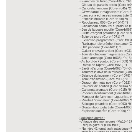
- Flammes de furet (Core-fr077) *10
- Oiseau de paradis perdu (Core-fr0
- Cancrelat vengeur (Core-fr045) *2
- Clown farceur mageartiste (Core-fr
- Lanceur a echasses mageartiste (C
- Etincelle brillante (Core-fr068) *9
- Robobureau 005 (Core-fr044) *9
- Chalumeau samourai supralourd (C
- Jeu de la poule mouillé (Core-fr067
- Griffe d'argent potartiste (Core-fr0
- Boite de tours (Core-fr071) *7
- Extinction programmée (Core-fr081
- Raidraptor pie grèche frisottante (
- D/D pandore (Core-fr011) *6
- Galant chevalierardent (Core-fr031
- Tour de chapeau mageartiste (Core
- Jarre aromage (Core-fr038) *9 (-3)
- Au bord de kyoutou (Core-fr089) *8
- Rafale de raptor (Core-fr070) *1
- Jardin d'aroma (Core-fr062) *8 (-3)
- Tamtam la diva de la musique (Core
- Balance du jugement (Core-fr078) 
- Yeux d'hésitation (Core-fr066) *8
- Dragon de metal noir (Core-fr022) 
- Cavalier de soutien (Core-fr064) *7
- Cananga aromage (Core-fr015) *9 
- Phoenix d'enflamment (Core-fr061)
- Mangeur de flammes mageartiste (
- Risebell l'invocateur (Core-fr002) *
- Salutigre potartiste (Core-fr093) *9
- Goritambour potartiste (Core-fr006
- Explosion secrète (Core-fr099) *7
Quelques autres :
- Attaque des monarques (Mp15-fr1
- Requin gazeux (Prio-fr006)
- Numéro 42 tomahawk galactique (Pr