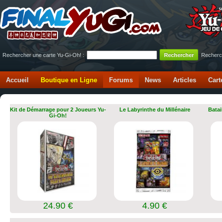
Rechercher une carte Yu-Gi-Oh! :
Recherc
Accueil
Boutique en Ligne
Forums
News
Articles
Cart
Kit de Démarrage pour 2 Joueurs Yu-
Le Labyrinthe du Millénaire
Batai
Gi-Oh!
24.90 €
4.90 €