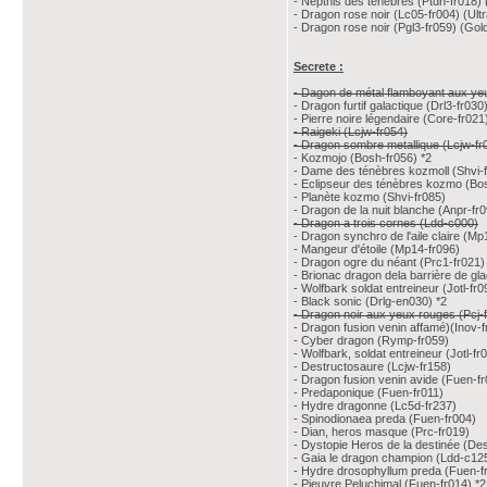
- Nepthis des ténèbres (Ptdn-fr018) 
- Dragon rose noir (Lc05-fr004) (Ultr
- Dragon rose noir (Pgl3-fr059) (Gold
Secrete :
- Dagon de métal flamboyant aux ye
- Dragon furtif galactique (Drl3-fr030
- Pierre noire légendaire (Core-fr021
- Raigeki (Lcjw-fr054)
- Dragon sombre metallique (Lcjw-fr
- Kozmojo (Bosh-fr056) *2
- Dame des ténèbres kozmoll (Shvi-
- Eclipseur des ténèbres kozmo (Bos
- Planète kozmo (Shvi-fr085)
- Dragon de la nuit blanche (Anpr-fr
- Dragon a trois cornes (Ldd-c000)
- Dragon synchro de l'aile claire (Mp
- Mangeur d'étoile (Mp14-fr096)
- Dragon ogre du néant (Prc1-fr021)
- Brionac dragon dela barrière de gl
- Wolfbark soldat entreineur (Jotl-fr0
- Black sonic (Drlg-en030) *2
- Dragon noir aux yeux rouges (Pcj-
- Dragon fusion venin affamé)(Inov-f
- Cyber dragon (Rymp-fr059)
- Wolfbark, soldat entreineur (Jotl-fr
- Destructosaure (Lcjw-fr158)
- Dragon fusion venin avide (Fuen-f
- Predaponique (Fuen-fr011)
- Hydre dragonne (Lc5d-fr237)
- Spinodionaea preda (Fuen-fr004)
- Dian, heros masque (Prc-fr019)
- Dystopie Heros de la destinée (De
- Gaia le dragon champion (Ldd-c125) 
- Hydre drosophyllum preda (Fuen-f
- Pieuvre Peluchimal (Fuen-fr014) *2