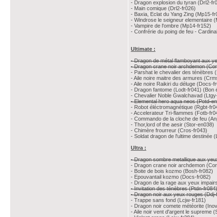
- Dragon explosion du tyran (Drl2-fr0
- Main comique (Drl2-fr026)
- Baxia, Eclat du Yang Zing (Mp15-fr
- Windrose le seigneur elementaire 
- Vampire de l'ombre (Mp14-fr152)
- Confrérie du poing de feu - Cardina
Ultimate :
- Dragon de métal flamboyant aux y
- Dragon crane noir archdemon (Cor
- Parshat le chevalier des ténèbres 
- Aile noire maitre des armures (Crm
- Aile noire Raikiri du déluge (Docs-f
- Dragon fantome (Lodt-fr041) (Bon é
- Chevalier Noble Gwalchavad (Ltgy
- Elemental hero aqua neos (Potd-e
- Robot éléctromagnétique (Rgbt-fr0
- Accelerateur Tri-flammes (Fotb-fr0
- Commando de la cloche de feu (Anp
- Thor,lord of the aesir (Stor-en038)
- Chimère frourreur (Cros-fr043)
- Soldat dragon de l'ultime destinée 
Ultra :
- Dragon sombre metallique aux yeu
- Dragon crane noir archdemon (Cor
- Boite de bois kozmo (Bosh-fr082)
- Epouvantail kozmo (Docs-fr082)
- Dragon de la rage aux yeux impair
- Invitation des ténèbres (Ptdn-fr084
- Dragon noir aux yeux rouges (Ddj-
- Trappe sans fond (Lcjw-fr181)
- Dragon noir comete météorite (Inov
- Aile noir vent d'argent le supreme 