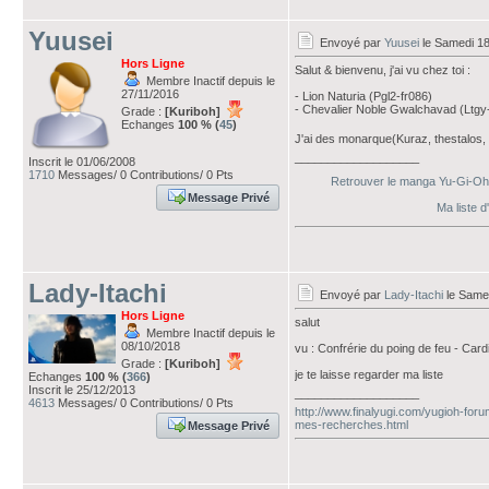
Yuusei
Envoyé par
Yuusei
le Samedi 18 
Hors Ligne
Salut & bienvenu, j'ai vu chez toi :
Membre Inactif depuis le
27/11/2016
- Lion Naturia (Pgl2-fr086)
- Chevalier Noble Gwalchavad (Ltgy
Grade :
[Kuriboh]
Echanges
100 % (
45
)
J'ai des monarque(Kuraz, thestalos
___________________
Inscrit le 01/06/2008
1710
Messages/ 0 Contributions/ 0 Pts
Retrouver le manga Yu-Gi-Oh! A
Message Privé
Ma liste 
Lady-Itachi
Envoyé par
Lady-Itachi
le Samed
Hors Ligne
salut
Membre Inactif depuis le
08/10/2018
vu : Confrérie du poing de feu - Card
Grade :
[Kuriboh]
je te laisse regarder ma liste
Echanges
100 % (
366
)
Inscrit le 25/12/2013
___________________
4613
Messages/ 0 Contributions/ 0 Pts
http://www.finalyugi.com/yugioh-foru
mes-recherches.html
Message Privé