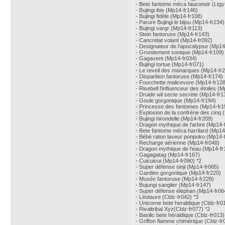
- Bete fantome méca fauconoir (Ltgy
- Bujingi ibis (Mp14-fr146)
- Bujingi fidèle (Mp14-fr108)
- Parure Bujingi le bijou (Mp14-fr234)
- Bujingi vargr (Mp14-fr113)
- Stein fantoruse (Mp14-fr143)
- Cancrelat volant (Mp14-fr092)
- Designateur de l'apocalypse (Mp14
- Grondement sonique (Mp14-fr109)
- Gagavent (Mp14-fr034)
- Bujingi tortue (Mp14-fr071)
- Le reveil des monarques (Mp14-fr
- Disparition fantoruse (Mp14-fr174)
- Fourchette malicevore (Mp14-fr128
- Risebell l'influenceur des étoiles (
- Druide wil secte secrète (Mp14-fr1
- Goule gorgonique (Mp14-fr194)
- Princesse des fantomes (Mp14-fr1
- Explosion de la confrérie des cinq
- Bujingi hirondelle (Mp14-fr209)
- Dragon mythique de l'arbre (Mp14-
- Bete fantome méca harrliard (Mp14
- Bébé raton laveur ponpoko (Mp14-
- Recharge aérienne (Mp14-fr048)
- Dragon mythique de l'eau (Mp14-fr
- Gagagatag (Mp14-fr167)
- Cuicuicui (Mp14-fr090) *2
- Super défense sinji (Mp14-fr065)
- Gardien gorgonique (Mp14-fr220)
- Musée fantoruse (Mp14-fr228)
- Bujungi sanglier (Mp14-fr147)
- Super défense élephan (Mp14-fr06
- Léotaure (Cblz-fr042) *3
- Unicorne bete heraldique (Cblz-fr0
- Rivaltribal Xyz(Cblz-fr077) *2
- Basilic bete héraldique (Cblz-fr013)
- Griffon flamme chimérique (Cblz-fr