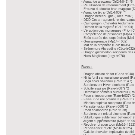
- Aquatrice arowana (Drl2-fr041) *5
- Réutilisation de retournement (Drl2
- Entrave du double bras magique (Dr
- Aquatrice tétra (Drl1-fr039) *4
- Dragon berceau gris (Docs-fr048)
- DDD Cesar ragnaork roi des vagues
- Cairngorgon, Chevalier Antilumière
- Démon de la majesté (Ct12-fr004)
- L'éruption des monarques (Prio-fr0
- Compétence de prisonnier (Mp14-f
- Epée sacrée des sept étoiles (Mp1
- Geargiagrenage (Mp14-fr052)
- Mat de la prophétie (Cblz-fr035)
- Sirènemure Abyssdine (Cblz-fr032)
- Dragon gishilnodon seigneurs des 
- Nuits Magildoce (Ltgy-fr076)
Rares :
- Dragon chaine de fer (Csoc-fr040)
- Ninja furtif samourai supralourd (R
- Saga soleil shiranoui (Rate-fr047)
- Sorcierevent Hiver clochette (Rate
- Solidité espirale (Rate-fr087) *2
- Défenseur némésis subterreur (Ra
- Paon shinobaronne (Rate-fr037) *2
- Faiseur de rire potartiste (Rate-fr0
- Mission espirale recapture (Rate-fr
- Parasite fusion (Rate-fr009) *2
- Paon shinobaron (Rate-fr038)
- Sorcierevent cristal clochette (Rat
- Voltellurique subterreur béhémoth 
- Argent supplémentaire (Mp16-fr095
- Revolver dragon toon (Mp16-fr132)
- Renaissance rejeté (Mp16-fr225)
- Gaia le chevalier implacable éveill