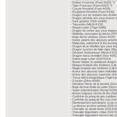
- Kraken Frourreur (Fuen-fr020) *2
- Tigre Frourreur (Fuen-fr022) *2
- Cocyte l'Invokhé (Fuen-fr029)
- Purgatorio l'Invokhé (Fuen-fr030)
- Dragon xyz du requiem des ténèbre
- Dragon pendule aux yeux braves (
- Dark grepher (Ptdn-en000)
- Tatsunoko (Mp16-fr103)
- Requin cyber (Tdgs-fr086)
- Dragon du vortex aux yeux impair
- Walhalla, sanctuaire du déchu (PP0
- Ange dechu amdusc (Deso-fr033)
- Dante, pelerin des abysses ardent
- Malacoda, netherlord of the burni
- Dragon de la rébellion aux yeux im
- Dragon synchro de l'aile claire (Mp
- Décision douloureuse (Mp16-fr151
- Dragon meca vermillon (Inov-fr081
- Dakini ange cyber (Drl3-fr014)
- Buster blader, le spadassin dragon
- Attaque brulante des ténèbres (Ldk
- Magie brulante des ténèbres (Ldk2
- Acteur des abysses talon malveilla
- Acteur des abysses superstar (Dés
- Tortue éléctromagnétique (Ygld-fra
- D fusion (Déso-fr008)
- Décideur Heros de la destiné (Dés
- Ange dechue étoile du matin (Déso
- Super polymérisation (Rymp-fr029)
- Ancien seigneur cloche de feu (Ha
- Confrérie du poing de geu cardinal 
- Confrérie du poing de feu coq (Jotl
- Elemental hero burstinatrix (Lcgx-
- La déesse archère artémis (Drl2-fr
- Chevalier du destin timée (Drl2-fr0
- Chevalier légendaire critias (Drl2-f
- Chevalier légendaire hermocrate (D