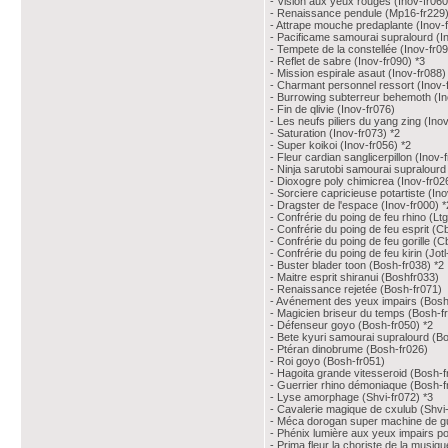
- Vision aux yeux rouges (Inov-fr060
- Renaissance pendule (Mp16-fr229
- Attrape mouche predaplante (Inov-
- Pacificame samourai supralourd (I
- Tempete de la constellée (Inov-fr0
- Reflet de sabre (Inov-fr090) *3
- Mission espirale asaut (Inov-fr088)
- Charmant personnel ressort (Inov-
- Burrowing subterreur behemoth (In
- Fin de qlivie (Inov-fr076)
- Les neufs piliers du yang zing (Ino
- Saturation (Inov-fr073) *2
- Super koikoi (Inov-fr056) *2
- Fleur cardian sanglicerpillon (Inov-
- Ninja sarutobi samourai supralourd 
- Dioxogre poly chimicrea (Inov-fr02
- Sorciere capricieuse potartiste (In
- Dragster de l'espace (Inov-fr000) *
- Confrérie du poing de feu rhino (Lt
- Confrérie du poing de feu esprit (Cb
- Confrérie du poing de feu gorille (
- Confrérie du poing de feu kirin (Jotl
- Buster blader toon (Bosh-fr038) *2
- Maitre esprit shiranui (Boshfr033)
- Renaissance rejetée (Bosh-fr071)
- Avénement des yeux impairs (Bosh
- Magicien briseur du temps (Bosh-f
- Défenseur goyo (Bosh-fr050) *2
- Bete kyuri samourai supralourd (Bo
- Ptéran dinobrume (Bosh-fr026)
- Roi goyo (Bosh-fr051)
- Hagoita grande vitesseroid (Bosh-f
- Guerrier rhino démoniaque (Bosh-f
- Lyse amorphage (Shvi-fr072) *3
- Cavalerie magique de cxulub (Shvi-
- Méca dorogan super machine de guer
- Phénix lumière aux yeux impairs pot
- Prima fleur la choriste de la musiqu