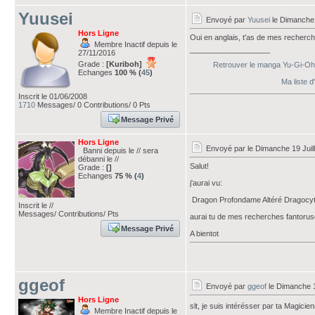
Yuusei
Envoyé par
Yuusei
le Dimanche 
Hors Ligne
Oui en anglais, t'as de mes recherches
Membre Inactif depuis le
___________________
27/11/2016
Grade :
[Kuriboh]
Retrouver le manga Yu-Gi-Oh! A
Echanges
100 % (
45
)
Ma liste 
Inscrit le 01/06/2008
1710
Messages/ 0 Contributions/ 0 Pts
Message Privé
Hors Ligne
Envoyé par
le Dimanche 19 Juil
Banni depuis le // sera
débanni le //
Salut!
Grade :
[]
Echanges
75 % (
4
)
j'aurai vu:
Dragon Profondame Altéré Dragocyt
Inscrit le //
Messages/ Contributions/ Pts
aurai tu de mes recherches fantor
Message Privé
A bientot
ggeof
Envoyé par
ggeof
le Dimanche 1
Hors Ligne
slt, je suis intérésser par ta Magici
Membre Inactif depuis le