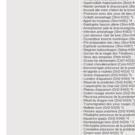
- Supercellule majesspectre (Bosh-f
- Master pendule le dracossasin (Bo
- Assault aile noire chidori de la bru
- Pretresse avec des yeux de bleu (
- Goliath amorphage (Shvi-fr031) *2
- Appel du troupeau (Shvi-fr081) *4
- Raidraptor faucon ultime (Shvi-fr05
- Amorphactor pain le dracosseigneur
- Infection amorphage (Shvi-fr063) *
- Lion danseur clair de lune (Shvi-fr0
- Dynastibus insecte numérique (Shv
- Pré-préparation des rites (Shvi-fr0
- Euphorie syntoniseur (Shvi-fr067) 
- Magicien balourdragon (Sdmp-fr00
- Sorcier de la magie des Ténèbres 
- Neos des tempetes (Ptdn-fr043)
- Ocean he elementaire (Ct07-fr018)
- Croisé chevalierardent (Core-fr027
- Astromorrigan princesse de la predi
- Arraignée a roulette (Drl2-fr014) *3
- Scène d'aquarium (Drl2-fr042) *5
- Lumière d'aquarium (Drl2-fr044) *4
- Rituel de la prediction (Drl2-fr036) 
- Catastrophe du chat noir (Drl2-fr03
- Plateau d'aquarium (Drl2-fr043) *5
- Golem rouage ancien toon (Drl2-fr
- Piecorma princesse de la prediction
- Rituel du dragon noir (Drl2-fr019) 
- Transmigration des yeux rouges (D
- Mallette toon (Drl2-fr029) *2
- Histoire aqua urashima (Drl2-fr045)
- Pétalelphe princesse de la predictio
- Aquatrice guppy (Drl2-fr040) *4
- Rembobinage toon (Drl2-fr024) * 3
- Fléchylphe princesse de la prédicti
- Cristaldine princesse de la prédicti
- Ombre toon (Drl2-fr025) *2