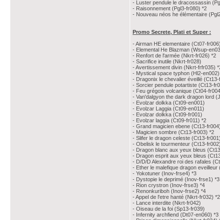
- Luster pendule le dracossassin (Pg
- Raisonnement (Pgl3-fr080) *2
- Nouveau néos he élémentaire (Pgl2
Promo Secrete, Plati et Super :
- Airman HE elementaire (Ct07-fr006
- Elemental He Blazman (Wsup-en0
- Renfort de l'armée (Nkrt-fr026) *2
- Sacrifice inutile (Nkrt-fr028)
- Avertissement divin (Nkrt-frfr035) *
- Mystical space typhon (Hl2-en002)
- Dragonix le chevalier éveillé (Ct13-
- Sorcier pendule potartiste (Ct13-fr
- Feu grégois volcanique (Ct04-fr00
- Van'dalgyon the dark dragon lord 
- Evolzar dolkka (Ct09-en001)
- Evolzar Laggia (Ct09-en011)
- Evolzar dolkka (Ct09-fr001)
- Evolzar laggia (Ct09-fr011) *2
- Grand magicien ebene (Ct13-fr004)
- Magicien sombre (Ct13-fr003) *2
- Slifer le dragon celeste (Ct13-fr001
- Obelisk le tourmenteur (Ct13-fr002
- Dragon blanc aux yeux bleus (Ct13
- Dragon esprit aux yeux bleus (Ct13
- D/D/D Alexandre roi des rafales (C
- Ether le malefique dragon eveilleur 
- Yokotuner (Inov-frse4) *3
- Dystopie le deprimé (Inov-frse1) *3
- Rion crystron (Inov-frse3) *4
- Renonkuriboh (Inov-frse2) *4
- Appel de l'etre hanté (Nkrt-fr032) *2
- Lance interdite (Nkrt-fr042)
- Oiseau de la foi (Sp13-fr039)
- Infernity archfiend (Dt07-en060) *3