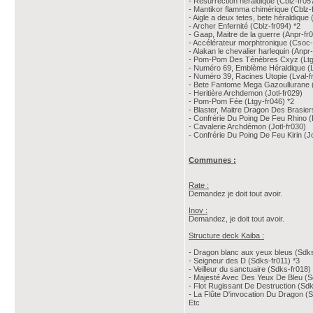
- Résurrection héraldique (Cblz-fr05
- Mantikor flamma chimérique (Cblz-
- Aigle a deux tetes, bete héraldique 
- Archer Enfernité (Cblz-fr094) *2
- Gaap, Maitre de la guerre (Anpr-fr
- Accélérateur morphtronique (Csoc-
- Alakan le chevalier harlequin (Anpr
- Pom-Pom Des Ténèbres Cxyz (Ltg
- Numéro 69, Emblème Héraldique (L
- Numéro 39, Racines Utopie (Lval-f
- Bete Fantome Mega Gazoullurane (
- Heritière Archdemon (Jotl-fr029)
- Pom-Pom Fée (Ltgy-fr046) *2
- Blaster, Maitre Dragon Des Brasier
- Confrérie Du Poing De Feu Rhino (
- Cavalerie Archdémon (Jotl-fr030)
- Confrérie Du Poing De Feu Kirin (Jo
Communes :
Rate :
Demandez je doit tout avoir.
Inov :
Demandez, je doit tout avoir.
Structure deck Kaiba :
- Dragon blanc aux yeux bleus (Sdks
- Seigneur des D (Sdks-fr011) *3
- Veilleur du sanctuaire (Sdks-fr018)
- Majesté Avec Des Yeux De Bleu (S
- Flot Rugissant De Destruction (Sdk
- La Flûte D'invocation Du Dragon (S
Etc