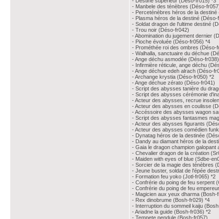
- Destiné supérieur (Déso-fr015) *3
- Manbele des ténèbres (Déso-fr057
- Perceténèbres héros de la destiné
- Plasma héros de la destiné (Déso-f
- Soldat dragon de l'ultime destiné (
- Trou noir (Déso-fr042)
- Abomination du jugement dernier (
- Pioche évoluée (Déso-fr056) *4
- Prométhée roi des ombres (Déso-f
- Walhalla, sanctuaire du déchue (Dé
- Ange déchu asmodée (Déso-fr038)
- Infirmière réticule, ange déchu (Dé
- Ange déchue edeh alrach (Déso-fr
- Archange krystia (Déso-fr050) *2
- Ange déchue zérato (Déso-fr041)
- Script des abysses tanière du drag
- Script des abysses cérémonie d'in
- Acteur des abysses, recrue insolen
- Acteur des abysses en coulisse (D
- Accéssoire des abysses wagon sa
- Script des abysses fantasmes mag
- Acteur des abysses figurants (Dés
- Acteur des abysses comédien funk
- Dynatag héros de la destinée (Dés
- Dandy au diamant héros de la dest
- Gaia le dragon champion galopant a
- Chevalier dragon de la création (Sr
- Maiden with eyes of blue (Sdbe-en
- Sorcier de la magie des ténèbres 
- Jeune buster, soldat de l'épée dest
- Formation feu yoko (Jotl-fr065) *2
- Confrérie du poing de feu serpent 
- Confrérie du poing de feu empereur
- Magicien aux yeux dharma (Bosh-f
- Rex dinobrume (Bosh-fr029) *4
- Interruption du sommeil kaiju (Bosh
- Ariadne la guide (Bosh-fr036) *2
- Tempete pendule (Bosh-fr057)