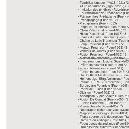
- Tourbillon jumeaux (Mp16-fr221) *2
- Allure of darkness (Rgbt-ense2) (P
- Invitation des ténèbres (Rgbt-frfrse
- Fourmisarracenia Prédaplante (Fu
- Ptérapenthes Prédaplante (Fuen-fr
- Prédaplagage (Fuen-fr012)
- Prédaplanète (Fuen-fr013)
- Pingouin Peluchimal (Fuen-fr015) *
- Chien Peluchimal (Fuen-fr016) *3
- Hibou Peluchimal (Fuen-fr017) *3
- Lames du Lutin Tranchant (Fuen-fr
- Chaîne du Lutin Tranchant (Fuen-f
- Loup Frourreur (Fuen-fr021) *2
- Mouton Frourreur (Fuen-fr023) *3
- Vendeur de Jouets (Fuen-fr024) *3
- Fusion Frourreur (Fuen-fr025) *3
- Aleister l'Invokhateur (Fuen-fr026) 
- Invocateur des Illusions (Fuen-fr03
- Prêtre Invocateur (Fuen-fr039) *2
- Fusion Alternative (Fuen-fr041)
- Fusion Instantanée (Fuen-fr042) *3
- Un Souffle d'Aile de Phoenix (Fuen-
- Homunculus, l'Etre Alchimique (Fue
- Prisme, HÉROS Élémentaire (Fuen-
- Sorciècarte Potartiste (Fuen-fr048)
- Portail de Fusion (Fuen-fr050)
- Division! (Fuen-fr052) *2
- Absorption Super Solaire (Fuen-fr0
- Fusion De Combat (Fuen-fr056) *2
- Fusion Paradoxe (Fuen-fr058) *2
- Prison Grisaille (Fuen-fr059) *2
- Néo dragon cipher aux yeux galact
- Magicien appeldragon (Rate-fr001)
- Tierra source de la destruction (Ra
- Ratpiere du zodiaque (Rate-fr014) 
- Fouet queue du zodiaque (Rate-fr0
- Dracossuaire subterreur béhémoth