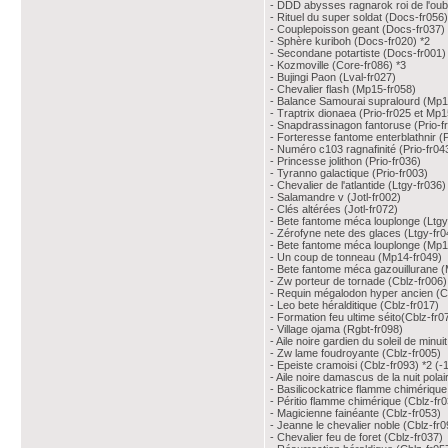
- DDD abysses ragnarok roi de l'oub
- Rituel du super soldat (Docs-fr056)
- Couplepoisson geant (Docs-fr037)
- Sphère kuriboh (Docs-fr020) *2
- Secondane potartiste (Docs-fr001)
- Kozmoville (Core-fr086) *3
- Bujingi Paon (Lval-fr027)
- Chevalier flash (Mp15-fr058)
- Balance Samourai supralourd (Mp1
- Traptrix dionaea (Prio-fr025 et Mp1
- Snapdrassinagon fantoruse (Prio-f
- Forteresse fantome enterblathnir (P
- Numéro c103 ragnafinité (Prio-fr04
- Princesse jolithon (Prio-fr036)
- Tyranno galactique (Prio-fr003)
- Chevalier de l'atlantide (Ltgy-fr036)
- Salamandre v (Jotl-fr002)
- Clés altérées (Jotl-fr072)
- Bete fantome méca louplonge (Ltgy
- Zérofyne nete des glaces (Ltgy-fr0
- Bete fantome méca louplonge (Mp1
- Un coup de tonneau (Mp14-fr049)
- Bete fantome méca gazouillurane 
- Zw porteur de tornade (Cblz-fr006)
- Requin mégalodon hyper ancien (C
- Leo bete héralditique (Cblz-fr017)
- Formation feu ultime séito(Cblz-fr0
- Village ojama (Rgbt-fr098)
- Aile noire gardien du soleil de minui
- Zw lame foudroyante (Cblz-fr005)
- Epeiste cramoisi (Cblz-fr093) *2 (-
- Aile noire damascus de la nuit polai
- Basilicockatrice flamme chimérique
- Péritio flamme chimérique (Cblz-fr
- Magicienne fainéante (Cblz-fr053)
- Jeanne le chevalier noble (Cblz-fr0
- Chevalier feu de foret (Cblz-fr037)