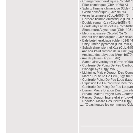
- Changement héraldique (Cblz-fr070
- Pilier chimérique (Cblz-fr060) *3
- Sphinx flamme chimérique (Cblz-fr
- Gloire chimérique (Cblz-fr074)
- Après la tempete (Cblz-fr066) *3
- Cerbere flamme chimérique (Cblz-f
- Double retour Xyz (Cblz-fr056) *3
- Ecaille abysse de cetus (Cblz-fr061
- Sirènemure Abyssnose (Cblz-fr031
- Mépris abysses(Cblz-fr075) *5
- Assaut des monarques (Cblz-fr064
- Eale bete héraldique (cblz-fr014) *4
- Shiryu méca pyrotech (Cblz-fr041)
- Splash dimensionnel Xyz (Cblz-fr0
- Aile noir kalut l'ombre de la lune (R
- Amulette des abysses (Anpr-fr070)
- Aile de platine (Anpr-fr046)
- Sanctuaire verdoyant (Crms-fr060)
- Confrérie De Poing De Feu Caribou 
- Blocage Xyz (Ltgy-fr072)
- Lightning, Maitre Dragon Des Coura
- Marée Haute Ile De Feu (Ltgy-fr07
- Confrerie Poing De Feu Loup (Ltgy-
- Explosion De La Confrerie Des Cin
- Confrerie De Poing De Feu Leopard
- Burner, Maitre Dragon Des Etincell
- Sream, Maitre Dragon Des Gouttes 
- Parsec Dragon Interstellaire (Ltgy-
- Reactan, Maitre Des Pierres (Ltgy-
.... (Quasi toutes les communes Cbl