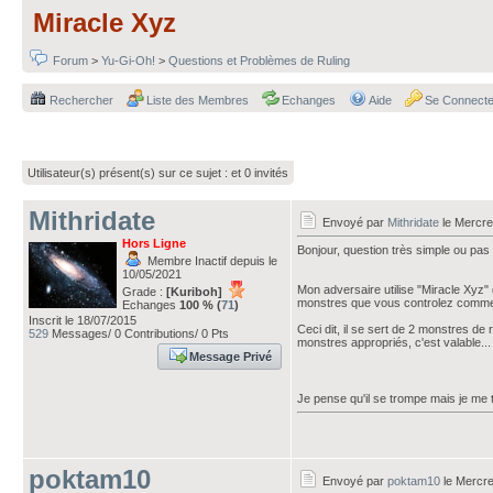
Miracle Xyz
Forum
>
Yu-Gi-Oh!
>
Questions et Problèmes de Ruling
Rechercher
Liste des Membres
Echanges
Aide
Se Connecte
Utilisateur(s) présent(s) sur ce sujet :
et 0 invités
Mithridate
Envoyé par
Mithridate
le Mercre
Hors Ligne
Bonjour, question très simple ou pas ^
Membre Inactif depuis le
10/05/2021
Mon adversaire utilise "Miracle Xyz" 
Grade :
[Kuriboh]
monstres que vous controlez comme
Echanges
100 % (
71
)
Inscrit le 18/07/2015
Ceci dit, il se sert de 2 monstres de
529
Messages/ 0 Contributions/ 0 Pts
monstres appropriés, c'est valable...
Message Privé
Je pense qu'il se trompe mais je me 
poktam10
Envoyé par
poktam10
le Mercre