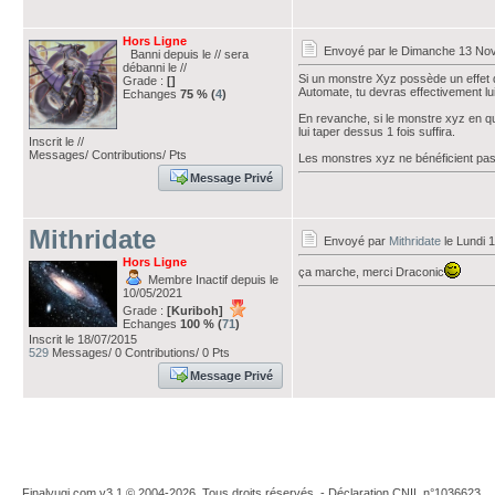
Hors Ligne
Envoyé par
le Dimanche 13 No
Banni depuis le // sera
débanni le //
Si un monstre Xyz possède un effet 
Grade :
[]
Automate, tu devras effectivement lui
Echanges
75 % (
4
)
En revanche, si le monstre xyz en qu
lui taper dessus 1 fois suffira.
Inscrit le //
Messages/ Contributions/ Pts
Les monstres xyz ne bénéficient pas 
Message Privé
Mithridate
Envoyé par
Mithridate
le Lundi 
Hors Ligne
ça marche, merci Draconic
Membre Inactif depuis le
10/05/2021
Grade :
[Kuriboh]
Echanges
100 % (
71
)
Inscrit le 18/07/2015
529
Messages/ 0 Contributions/ 0 Pts
Message Privé
Finalyugi.com v3.1 © 2004-2026. Tous droits réservés. - Déclaration CNIL n°1036623