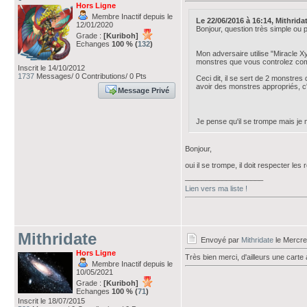
Hors Ligne
Membre Inactif depuis le
Le 22/06/2016 à 16:14, Mithridate
12/01/2020
Bonjour, question très simple ou p
Grade :
[Kuriboh]
Echanges
100 % (
132
)
Mon adversaire utilise "Miracle X
monstres que vous controlez co
Inscrit le 14/10/2012
1737
Messages/ 0 Contributions/ 0 Pts
Ceci dit, il se sert de 2 monstres
avoir des monstres appropriés, c'
Message Privé
Je pense qu'il se trompe mais je 
Bonjour,
oui il se trompe, il doit respecter l
___________________
Lien vers ma liste !
Mithridate
Envoyé par
Mithridate
le Mercre
Hors Ligne
Très bien merci, d'ailleurs une car
Membre Inactif depuis le
10/05/2021
Grade :
[Kuriboh]
Echanges
100 % (
71
)
Inscrit le 18/07/2015