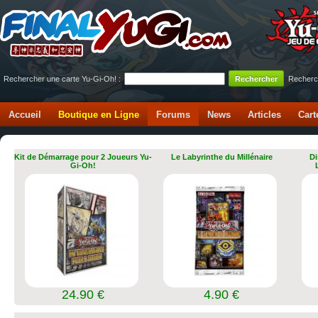
Rechercher une carte Yu-Gi-Oh! :
Recherc
Accueil
Boutique en Ligne
Forums
News
Articles
Cart
Kit de Démarrage pour 2 Joueurs Yu-
Le Labyrinthe du Millénaire
Di
Gi-Oh!
24.90 €
4.90 €