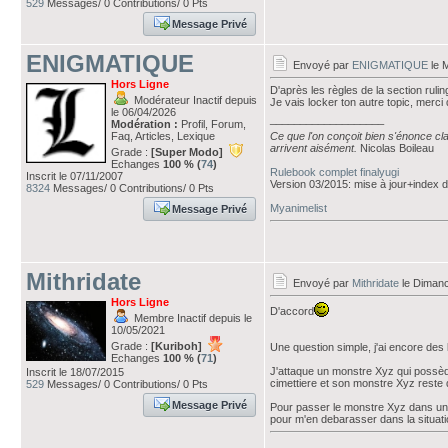
529
Messages/ 0 Contributions/ 0 Pts
Message Privé
ENIGMATIQUE
Envoyé par
ENIGMATIQUE
le 
Hors Ligne
D'après les règles de la section rulin
Modérateur Inactif depuis
Je vais locker ton autre topic, merci 
le 06/04/2026
___________________
Modération :
Profil, Forum,
Faq, Articles, Lexique
Ce que l'on conçoit bien s'énonce cla
arrivent aisément.
Nicolas Boileau
Grade :
[Super Modo]
Echanges
100 % (
74
)
Rulebook complet finalyugi
Inscrit le 07/11/2007
Version 03/2015: mise à jour+index
8324
Messages/ 0 Contributions/ 0 Pts
Myanimelist
Message Privé
Mithridate
Envoyé par
Mithridate
le Diman
Hors Ligne
D'accord
Membre Inactif depuis le
10/05/2021
Grade :
[Kuriboh]
Une question simple, j'ai encore des 
Echanges
100 % (
71
)
J'attaque un monstre Xyz qui possèd
Inscrit le 18/07/2015
cimettiere et son monstre Xyz reste d
529
Messages/ 0 Contributions/ 0 Pts
Message Privé
Pour passer le monstre Xyz dans un co
pour m'en debarasser dans la situat