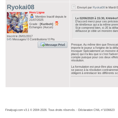
Ryokai08
Envoyé par
Ryokai08
le Mardi 0
Hors Ligne
Membre Inactif depuis le
Le 02/06/2020 à 15:30, K4rk4rof a
21/07/2025
D'accord merci pour ces précisio
Grade :
[Kuriboh]
de ténébreux qui a la même premiè
Echanges (Aucun)
Si je comprend bien, si JE la dé
défausse je cible un monstre dans
Inscrit le 26/01/2017
645
Messages/ 0 Contributions/ 0 Pts
Presque. Au même titre que l'Invocat
Message Privé
importe le joueur a l'origine de la déf
Invoquer Spécialement un monstre depu
place) qui n'a lieu que si c'est l'a
compte puisque pour ces deux effets ad
résolution.
La formulation est peut-être plus s
se passe à la résolution contraireme
obligent à entrelacer les différents sc
Finalyugi.com v3.1 © 2004-2026. Tous droits réservés. - Déclaration CNIL n°1036623