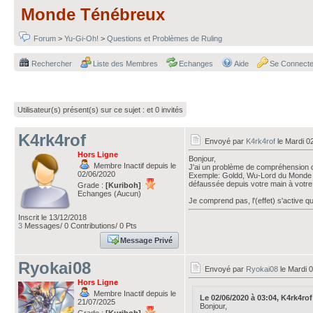
Monde Ténébreux
Forum
>
Yu-Gi-Oh!
>
Questions et Problèmes de Ruling
Rechercher
Liste des Membres
Echanges
Aide
Se Connecte
Utilisateur(s) présent(s) sur ce sujet :
et 0 invités
K4rk4rof
Envoyé par
K4rk4rof
le Mardi 0
Hors Ligne
Bonjour,
Membre Inactif depuis le
J'ai un problème de compréhension
02/06/2020
Exemple: Goldd, Wu-Lord du Monde téné
défaussée depuis votre main à votre 
Grade :
[Kuriboh]
Echanges (Aucun)
Je comprend pas, l'(effet) s'active 
Inscrit le 13/12/2018
3
Messages/ 0 Contributions/ 0 Pts
Message Privé
Ryokai08
Envoyé par
Ryokai08
le Mardi 0
Hors Ligne
Membre Inactif depuis le
Le 02/06/2020 à 03:04, K4rk4rof a
21/07/2025
Bonjour,