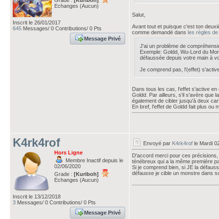
Grade :
[Kuriboh]
Echanges (Aucun)
Salut,
Inscrit le 26/01/2017
Avant tout et puisque c'est ton deuxi
645
Messages/ 0 Contributions/ 0 Pts
comme demandé dans
les règles de
Message Privé
J'ai un problème de compréhens
Exemple: Goldd, Wu-Lord du Monde 
défaussée depuis votre main à vot
Je comprend pas, l'(effet) s'acti
Dans tous les cas, l'effet s'active e
Goldd. Par ailleurs, s'il s'avère que
également de cibler jusqu'à deux cart
En bref, l'effet de Goldd fait plus ou
K4rk4rof
Envoyé par
K4rk4rof
le Mardi 0
Hors Ligne
D'accord merci pour ces précisions,
Membre Inactif depuis le
ténébreux qui a la même première part
02/06/2020
Si je comprend bien, si JE la défaus
défausse je cible un monstre dans so
Grade :
[Kuriboh]
Echanges (Aucun)
Inscrit le 13/12/2018
3
Messages/ 0 Contributions/ 0 Pts
Message Privé