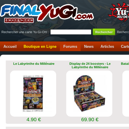
Rechercher une carte Yu-Gi-Oh! :
Recherc
Accueil
Boutique en Ligne
Forums
News
Articles
Cart
Le Labyrinthe du Millénaire
Display de 24 boosters - Le
Batai
Labyrinthe du Millénaire
4.90 €
69.90 €