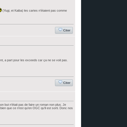
(Yugi, et Kaiba) les cartes n'étaient pas comme
Citer
ent, a part pour les exceeds car ça ne se voit pas.
Citer
n but n'était pas de faire un roman non plus. Je
e bien que ce n'est qu'en OGC qu'il est sorti. Donc nos