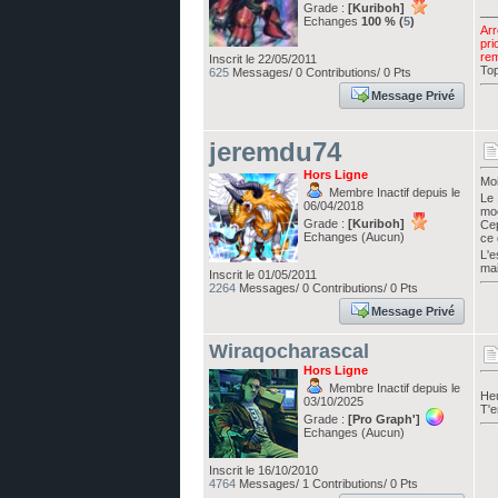
Grade :
[Kuriboh]
__
Echanges
100 % (
5
)
Arr
pri
rem
Inscrit le 22/05/2011
Top
625
Messages/ 0 Contributions/ 0 Pts
Message Privé
jeremdu74
Hors Ligne
Moi
Membre Inactif depuis le
Le 
06/04/2018
mo
Grade :
[Kuriboh]
Cep
Echanges (Aucun)
ce 
L'e
mai
Inscrit le 01/05/2011
2264
Messages/ 0 Contributions/ 0 Pts
Message Privé
Wiraqocharascal
Hors Ligne
Membre Inactif depuis le
Heu
03/10/2025
T'e
Grade :
[Pro Graph']
Echanges (Aucun)
Inscrit le 16/10/2010
4764
Messages/ 1 Contributions/ 0 Pts