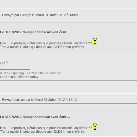
Envoyé par
Gadget
le Mardi 31 Juillet 2012 à 14:09
Le 31/07/2012, Wiraqocharascal avait écrit ...
Heu.... le premier, c'était pas que pour les chinois, au début ??
T'en a oublié 1, celui qui débute aux GLD3 (mon préféré).....
uel ?
_________________
st Pack Opening Ever
/
Ma chaîne Youtube
 stars look different today.
Envoyé par
actalar
le Mardi 31 Juillet 2012 à 14:12
Le 31/07/2012, Wiraqocharascal avait écrit ...
Heu.... le premier, c'était pas que pour les chinois, au début ??
T'en a oublié 1, celui qui débute aux GLD3 (mon préféré).....