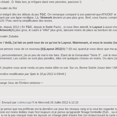
 cheaté.. D: Mais bon, je m'égare dans mes pensées, passons !)
valier du Roi
est intégré dès les débuts du jeu
TGC
. On remarque comparé à son paternel que ATK/DEF et E
aré par une ligne rectiligne. Là, l'
Artwork
devient un peu plus gros. Bref, vous l'aurez compr
S ! Puis vient la simplification des textes.
in, depuis 2012 ( En
TGC
, depuis le Battle Pack) , si vous êtes attentif, le
Layout
à aussi ch
]Artwork
[/b] plus gros, le cadre à "effet" plus gros, laissant moins de place au bordure de co
evalier Zubaba
n ! Voilà, j'ai fait un petit tour de ce qu'est le Layout. Maintenant, si vous le voulez 
Que pensez vous de ce nouveau
[b]Layout 2012
[/b] ? (Et oui, quand je vous disez que ma qu
, personnelement, j'ai un peu de mal à mis faire. Etant de la Genaration "Serie 3" , voir le ni
rmement. Les cartes ne sont plus pareilles, elles ont quelques choses en moins. Ou alors j'
f, j'espère vous avoir rendu un peu moins bête ce soir. Sur ce, Bonne Soirée Jouez bien ! (M
ernière modification par Spitz le 18 jui 2012 à 03h44 ]
_________________
ange Jeux de l'Ombre sinistres~~
Envoyé par
colinlocoge76
le Mercredi 18 Juillet 2012 à 12:10
 je pense que ma préférais est la dernière car pour les niveaux rang si tu veut les regarder 
texte est moins lisibles mais l'est toujours et je pense qu'agrandir l'image l'embellie (Euh... sa
 tu ne la pas marqué mais les layouts on changé plein d'autre fois (en éclaurcissant la carte en 