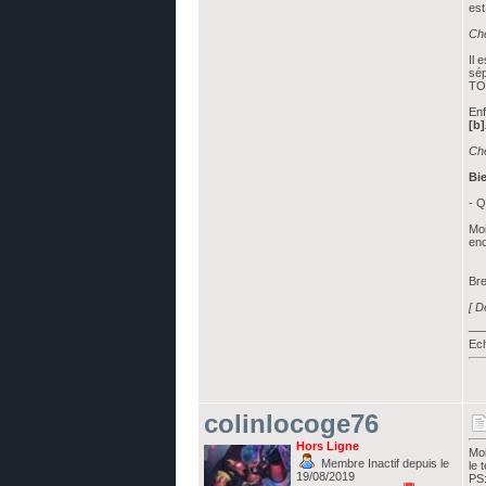
est
Che
Il 
sép
TOU
Enf
[b
Ch
Bie
- 
Moi
eno
Bre
[ D
__
Ech
colinlocoge76
Hors Ligne
Moi
Membre Inactif depuis le
le 
19/08/2019
PS: