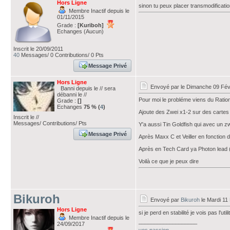
Hors Ligne
sinon tu peux placer transmodificati
Membre Inactif depuis le
01/11/2015
Grade :
[Kuriboh]
Echanges (Aucun)
Inscrit le 20/09/2011
40
Messages/ 0 Contributions/ 0 Pts
Message Privé
Hors Ligne
Envoyé par
le Dimanche 09 Fév
Banni depuis le // sera
débanni le //
Pour moi le probléme viens du Ratio
Grade :
[]
Echanges
75 % (
4
)
Ajoute des Zwei x1-2 sur des cartes 
Inscrit le //
Messages/ Contributions/ Pts
Y'a aussi Tin Goldfish qui avec un zw
Message Privé
Après Maxx C et Veiller en fonction 
Après en Tech Card ya Photon lead (
Voilà ce que je peux dire
Bikuroh
Envoyé par
Bikuroh
le Mardi 11
Hors Ligne
si je perd en stabilité je vois pas l'utili
Membre Inactif depuis le
___________________
24/09/2017