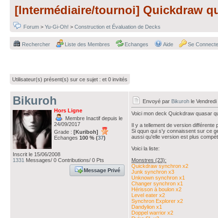
[Intermédiaire/tournoi] Quickdraw q
Forum
>
Yu-Gi-Oh!
>
Construction et Évaluation de Decks
Rechercher
Liste des Membres
Echanges
Aide
Se Connecte
Utilisateur(s) présent(s) sur ce sujet :
et 0 invités
Bikuroh
Envoyé par
Bikuroh
le Vendredi
Hors Ligne
Voici mon deck Quickdraw quasar qui
Membre Inactif depuis le
24/09/2017
Il y a tellement de version différente
Si qqun qui s'y connaissent sur ce g
Grade :
[Kuriboh]
aussi qu'elle version est plus compéti
Echanges
100 % (
37
)
Voici la liste:
Inscrit le 15/06/2008
1331
Messages/ 0 Contributions/ 0 Pts
Monstres (23):
Quickdraw synchron x2
Message Privé
Junk synchron x3
Unknown synchron x1
Changer synchron x1
Hérisson à boulon x2
Level eater x2
Synchron Explorer x2
Dandylion x1
Doppel warrior x2