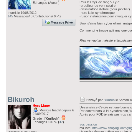
Pour les xyz de rang 5 il y a:
Echanges (Aucun)
-brouilleur de vent solaire
-dessinatrice d'étoile (pour piocher)
Inscrit le 19/06/2012
-hors la loi synchronique
145
Messages/ 0 Contributions/ 0 Pts
-fusion instantanée pour invoquer cy
Message Privé
Sinon j'aime bien cyber eltanin malgré
Comme toi je trouve qu'il manque quel
___________________
Rien ne vaut la majesté et la puissa
Bikuroh
Envoyé par
Bikuroh
le Samedi 0
Hors Ligne
Dessinatrice d'étoile est une bonne i
Membre Inactif depuis le
Par contre hors la loi synchro non j'
24/09/2017
Après pour POD je sais pas trop car j
Grade :
[Kuriboh]
___________________
Echanges
100 % (
37
)
vos passion
ma liste:
http://www.finalyugi.com/yu
répondez dessus même pour dire no