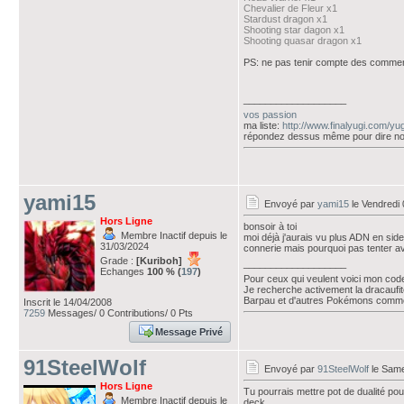
Chevalier de Fleur x1
Stardust dragon x1
Shooting star dagon x1
Shooting quasar dragon x1
PS: ne pas tenir compte des comment
___________________
vos passion
ma liste:
http://www.finalyugi.com/yu
répondez dessus même pour dire no
yami15
Envoyé par
yami15
le Vendredi 
Hors Ligne
bonsoir à toi
Membre Inactif depuis le
moi déjà j'aurais vu plus ADN en sid
31/03/2024
connerie mais pourquoi pas tenter av
Grade :
[Kuriboh]
___________________
Echanges
100 % (
197
)
Pour ceux qui veulent voici mon cod
Je recherche activement la dracaufit
Barpau et d'autres Pokémons comme 
Inscrit le 14/04/2008
7259
Messages/ 0 Contributions/ 0 Pts
Message Privé
91SteelWolf
Envoyé par
91SteelWolf
le Same
Hors Ligne
Tu pourrais mettre pot de dualité pou
Membre Inactif depuis le
deck.