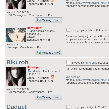
vos passion
Grade :
[Kuriboh]
ma liste:
http://www.finalyugi.com/yu
Echanges
100 % (
37
)
répondez dessus même pour dire no
Inscrit le 15/06/2008
1331
Messages/ 0 Contributions/ 0 Pts
Message Privé
Hors Ligne
Envoyé par
le Mardi 11 Février
Banni depuis le // sera
débanni le //
C'est pour sa que je te conseille de
Grade :
[]
temps ton invoque normale -> CA -2 e
Echanges
75 % (
4
)
Les Zwei empêche les mains mortes v
Inscrit le //
Messages/ Contributions/ Pts
Message Privé
Bikuroh
Envoyé par
Bikuroh
le Mardi 11
Hors Ligne
Ah j'avais mal compris, j'avais compr
Membre Inactif depuis le
___________________
24/09/2017
vos passion
Grade :
[Kuriboh]
ma liste:
http://www.finalyugi.com/yu
Echanges
100 % (
37
)
répondez dessus même pour dire no
Inscrit le 15/06/2008
1331
Messages/ 0 Contributions/ 0 Pts
Message Privé
Gadget
Envoyé par
Gadget
le Mardi 11 