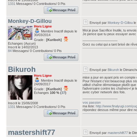
Inscrit le 15/06/2008
1331
Messages/ 0 Contributions/ 0 Pts
Message Privé
Monkey-D-Gillou
Envoyé par
Monkey-D-Gillou
le
Hors Ligne
Moi je joue Sacrifice Inutile, tu env
Membre Inactif depuis le
Je pence que tu peux essayer avec 
30/03/2014
___________________
Grade :
[Kuriboh]
Echanges (Aucun)
Gorz ou celui qui a tant brisé de rê
Inscrit le 14/02/2013
84
Messages/ 0 Contributions/ 0 Pts
Message Privé
Bikuroh
Envoyé par
Bikuroh
le Dimanche
Hors Ligne
mise a jour en ayant pris en compte 
Membre Inactif depuis le
Pour l'instant c'est beaucoup plus st
24/09/2017
utilisé chaîne démoniaque plutôt que
l'adversaire contre les chaînes=/ je l
Grade :
[Kuriboh]
avec cyber network des fois.
Echanges
100 % (
37
)
___________________
vos passion
Inscrit le 15/06/2008
ma liste:
http://www.finalyugi.com/yu
1331
Messages/ 0 Contributions/ 0 Pts
répondez dessus même pour dire no
Message Privé
mastershift77
Envoyé par
mastershift77
le Di