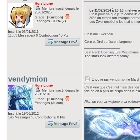
Hors Ligne
Membre Inactif depuis le
Le 11/02/2014 à 16:16, melvyn ava
25/01/2025
C'est pour sa que je te conseille
Grade :
[Kuriboh]
80% du temps ton invoque normale
Echanges
100 % (
7
)
Les Zwei empêche les mains morte
Inscrit le 03/01/2011
C'est nul Zwei hein...
11553
Messages/ 0 Contributions/ 0 Pts
Core et Drei suffissent largement.
Message Privé
___________________
Best Pack Opening Ever
/
Ma chaîne 
The stars look different today.
vendymion
Envoyé par
vendymion
le Mardi
Hors Ligne
C'est vrai que c'est nul mais des foi
Membre Inactif depuis le
fois on en a plus de dispo dans le ci
25/11/2016
___________________
Grade :
[Kuriboh]
Rien ne vaut la majesté et la puissa
Echanges (Aucun)
Inscrit le 19/06/2012
145
Messages/ 0 Contributions/ 0 Pts
Message Privé