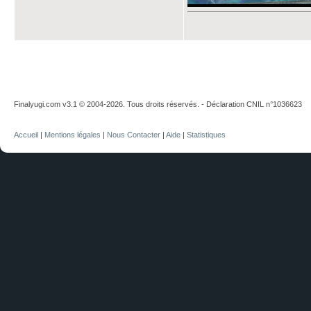
Finalyugi.com v3.1 © 2004-2026. Tous droits réservés. - Déclaration CNIL n°1036623
Accueil
|
Mentions légales
|
Nous Contacter
|
Aide
|
Statistiques