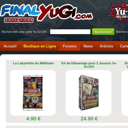
Rechercher une carte Yu-Gi-Oh! :
Recherc
Accueil
Boutique en Ligne
Forums
News
Articles
Cart
Le Labyrinthe du Millénaire
Kit de Démarrage pour 2 Joueurs Yu-
Di
Gi-Oh!
4.90 €
24.90 €