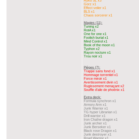
Ryko SL x3
Gorz x1
Effect veiler x1
BLS x1
Chaos sorcerer x1
Magies (11):
Tuning x2
RotA x1
One for one x1
Foolish burial x1
Mind Control x1
Book of the moon x1
Typhon x2
Rayon nocture x1
Trou noir x1
Pièges (7):
Trappe sans fond x1
Hommage torrentiel x1
Force miroir x1
Avertissement divin x1
Rugissement menaçant x2
Souffle d'aile de phoénix x1
Extra deck:
Formula synchron x1
Armory Arm x1
Junk Warrior x1
TG hyper Librarian x1
Drill warrior x1
Iron Chaîne dragon x1
Junk archer x1
Junk Berseker x1
Black rose Dragon x1
Junk destroyer x1
Road Warrior x1