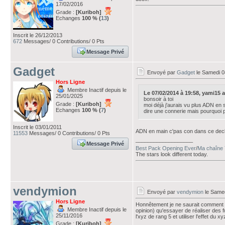
17/02/2016
Grade :
[Kuriboh]
Echanges
100 % (
13
)
Inscrit le 26/12/2013
672
Messages/ 0 Contributions/ 0 Pts
Message Privé
Gadget
Envoyé par
Gadget
le Samedi 0
Hors Ligne
Membre Inactif depuis le
Le 07/02/2014 à 19:58, yami15 ava
25/01/2025
bonsoir à toi
Grade :
[Kuriboh]
moi déjà j'aurais vu plus ADN en 
Echanges
100 % (
7
)
dire une connerie mais pourquoi p
Inscrit le 03/01/2011
ADN en main c'pas con dans ce deck 
11553
Messages/ 0 Contributions/ 0 Pts
___________________
Message Privé
Best Pack Opening Ever
/
Ma chaîne 
The stars look different today.
vendymion
Envoyé par
vendymion
le Samed
Hors Ligne
Honnêtement je ne saurait comment te
Membre Inactif depuis le
opinion) qu'essayer de réaliser des 
25/11/2016
l'xyz de rang 5 et utiliser l'effet du
Grade :
[Kuriboh]